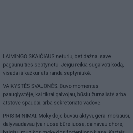
LAIMINGO SKAIČIAUS neturiu, bet dažnai save
pagaunu ties septynetu. Jeigu reikia sugalvoti kodą,
visada iš kažkur atsiranda septyniukė.
VAIKYSTĖS SVAJONĖS. Buvo momentas
paauglystėje, kai tikrai galvojau, būsiu žurnalistė arba
atstovė spaudai, arba sekretoriato vadovė.
PRISIMINIMAI. Mokykloje buvau aktyvi, gerai mokiausi,
dalyvaudavau įvairiuose būreliuose, dainavau chore,
baigiau muzikos mokyklos fortepijono klasę. Kartais