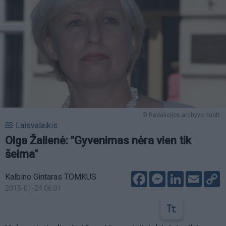
© Redakcijos archyvo nuotr.
Laisvalaikis
Olga Žalienė: "Gyvenimas nėra vien tik
šeima"
Facebook
Messenger
LinkedIn
Email
C
Kalbino Gintaras TOMKUS
L
2015-01-24 06:01