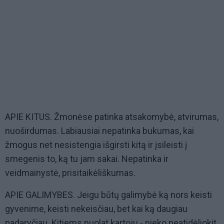
APIE KITUS. Žmonėse patinka atsakomybė, atvirumas,
nuoširdumas. Labiausiai nepatinka bukumas, kai
žmogus net nesistengia išgirsti kitą ir įsileisti į
smegenis to, ką tu jam sakai. Nepatinka ir
veidmainystė, prisitaikėliškumas.
APIE GALIMYBES. Jeigu būtų galimybė ką nors keisti
gyvenime, keisti nekeisčiau, bet kai ką daugiau
padaryčiau. Kitiems nuolat kartoju - nieko neatidėliokit