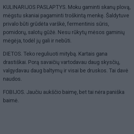
KULINARIJOS PASLAPTYS. Moku gaminti skanų plovą,
mėgstu skaniai pagaminti troškintą menkę. Šaldytuve
privalo būti grūdėta varškė, fermentinis sūris,
pomidorų, salotų gūžė. Nesu rūkytų mėsos gaminių
mėgėja, todėl jų gali ir nebūti.
DIETOS. Teko reguliuoti mitybą. Kartais gana
drastiškai. Porą savaičių vartodavau daug skysčių,
valgydavau daug baltymų ir visai be druskos. Tai davė
naudos.
FOBIJOS. Jaučiu aukščio baimę, bet tai nėra paniška
baimė.