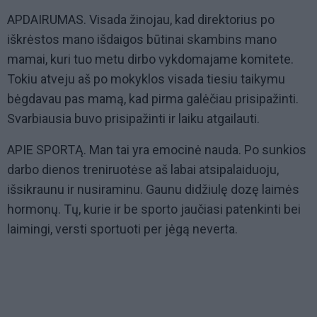
APDAIRUMAS. Visada žinojau, kad direktorius po
iškrėstos mano išdaigos būtinai skambins mano
mamai, kuri tuo metu dirbo vykdomajame komitete.
Tokiu atveju aš po mokyklos visada tiesiu taikymu
bėgdavau pas mamą, kad pirma galėčiau prisipažinti.
Svarbiausia buvo prisipažinti ir laiku atgailauti.
APIE SPORTĄ. Man tai yra emocinė nauda. Po sunkios
darbo dienos treniruotėse aš labai atsipalaiduoju,
išsikraunu ir nusiraminu. Gaunu didžiulę dozę laimės
hormonų. Tų, kurie ir be sporto jaučiasi patenkinti bei
laimingi, versti sportuoti per jėgą neverta.