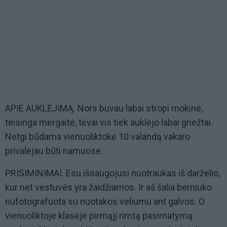
APIE AUKLĖJIMĄ. Nors buvau labai stropi mokinė,
teisinga mergaitė, tėvai vis tiek auklėjo labai griežtai.
Netgi būdama vienuoliktokė 10 valandą vakaro
privalėjau būti namuose.
PRISIMINIMAI. Esu išsaugojusi nuotraukas iš darželio,
kur net vestuvės yra žaidžiamos. Ir aš šalia berniuko
nufotografuota su nuotakos veliumu ant galvos. O
vienuoliktoje klasėje pirmąjį rimtą pasimatymą