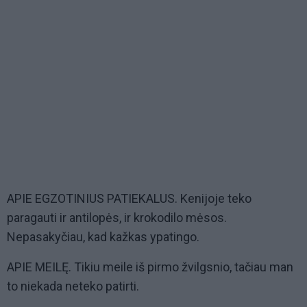
APIE EGZOTINIUS PATIEKALUS. Kenijoje teko
paragauti ir antilopės, ir krokodilo mėsos.
Nepasakyčiau, kad kažkas ypatingo.
APIE MEILĘ. Tikiu meile iš pirmo žvilgsnio, tačiau man
to niekada neteko patirti.