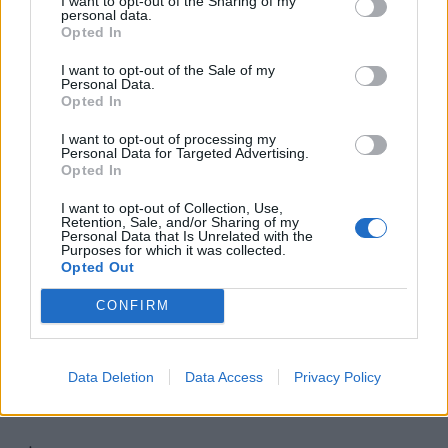
I want to opt-out of the Sharing of my
personal data.
APIE KNYGAS. Tai, ką dabar skaitau "nekabina" manęs
Opted In
taip, kaip būdavo paauglystėje, jaunystėje. Gal todėl,
I want to opt-out of the Sale of my
Personal Data.
kad dabar labiau pažįstu gyvenimą. Iš anų laikų įsiminė
Opted In
Čingizo Aitmatovo "Ilga kaip šimtmečiai diena".
I want to opt-out of processing my
Personal Data for Targeted Advertising.
Opted In
I want to opt-out of Collection, Use,
Retention, Sale, and/or Sharing of my
Personal Data that Is Unrelated with the
Purposes for which it was collected.
Opted Out
CONFIRM
Data Deletion
Data Access
Privacy Policy