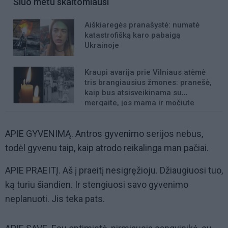
Šiuo metu skaitomiausi
Aiškiaregės pranašystė: numatė
katastrofišką karo pabaigą
Ukrainoje
Kraupi avarija prie Vilniaus atėmė
tris brangiausius žmones: pranešė,
kaip bus atsisveikinama su
mergaite, jos mama ir močiute
APIE GYVENIMĄ. Antros gyvenimo serijos nebus,
todėl gyvenu taip, kaip atrodo reikalinga man pačiai.
APIE PRAEITĮ. Aš į praeitį nesigręžioju. Džiaugiuosi tuo,
ką turiu šiandien. Ir stengiuosi savo gyvenimo
neplanuoti. Jis teka pats.