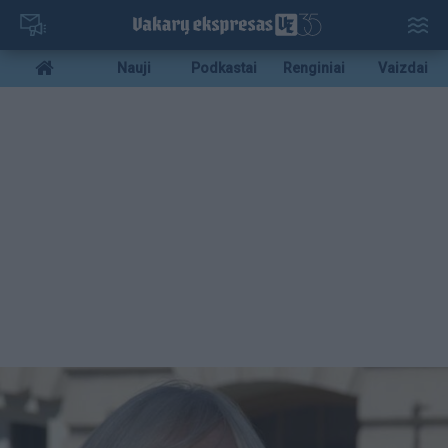
Pereiti
į
pagrindinį
Mobile
Nauji
Podkastai
Renginiai
Vaizdai
turinį
menu
bottom