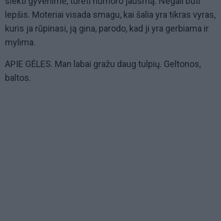
siekti gyvenime, turėti humoro jausmą. Negali būti
lepšis. Moteriai visada smagu, kai šalia yra tikras vyras,
kuris ja rūpinasi, ją gina, parodo, kad ji yra gerbiama ir
mylima.
APIE GĖLES. Man labai gražu daug tulpių. Geltonos,
baltos.