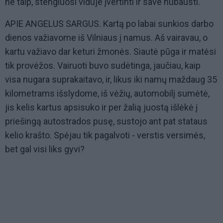
ne taip, stengiuosi viduje įvertinti ir save nubausti.
APIE ANGELUS SARGUS. Kartą po labai sunkios darbo
dienos važiavome iš Vilniaus į namus. Aš vairavau, o
kartu važiavo dar keturi žmonės. Siautė pūga ir matėsi
tik provėžos. Vairuoti buvo sudėtinga, jaučiau, kaip
visa nugara suprakaitavo, ir, likus iki namų maždaug 35
kilometrams išslydome, iš vėžių, automobilį sumėtė,
jis kelis kartus apsisuko ir per žalią juostą išlėkė į
priešingą autostrados pusę, sustojo ant pat stataus
kelio krašto. Spėjau tik pagalvoti - verstis versimės,
bet gal visi liks gyvi?