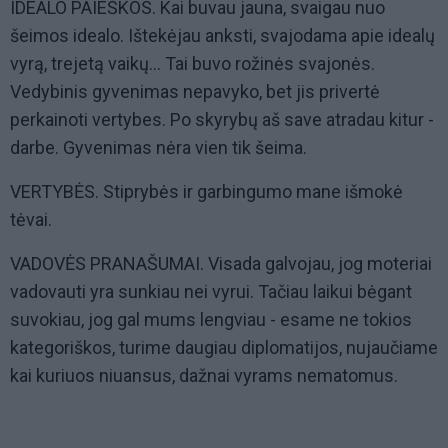
IDEALO PAIEŠKOS. Kai buvau jauna, svaigau nuo
šeimos idealo. Ištekėjau anksti, svajodama apie idealų
vyrą, trejetą vaikų... Tai buvo rožinės svajonės.
Vedybinis gyvenimas nepavyko, bet jis privertė
perkainoti vertybes. Po skyrybų aš save atradau kitur -
darbe. Gyvenimas nėra vien tik šeima.
VERTYBĖS. Stiprybės ir garbingumo mane išmokė
tėvai.
VADOVĖS PRANAŠUMAI. Visada galvojau, jog moteriai
vadovauti yra sunkiau nei vyrui. Tačiau laikui bėgant
suvokiau, jog gal mums lengviau - esame ne tokios
kategoriškos, turime daugiau diplomatijos, nujaučiame
kai kuriuos niuansus, dažnai vyrams nematomus.