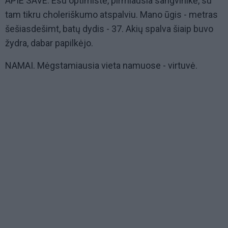
APIE SAVE. Esu optimistė, pirmiausia sangvinikė, su
tam tikru choleriškumo atspalviu. Mano ūgis - metras
šešiasdešimt, batų dydis - 37. Akių spalva šiaip buvo
žydra, dabar papilkėjo.
NAMAI. Mėgstamiausia vieta namuose - virtuvė.