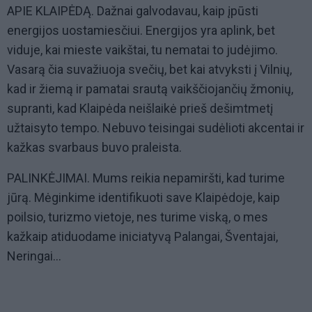
APIE KLAIPĖDĄ. Dažnai galvodavau, kaip įpūsti
energijos uostamiesčiui. Energijos yra aplink, bet
viduje, kai mieste vaikštai, tu nematai to judėjimo.
Vasarą čia suvažiuoja svečių, bet kai atvyksti į Vilnių,
kad ir žiemą ir pamatai srautą vaikščiojančių žmonių,
supranti, kad Klaipėda neišlaikė prieš dešimtmetį
užtaisyto tempo. Nebuvo teisingai sudėlioti akcentai ir
kažkas svarbaus buvo praleista.
PALINKĖJIMAI. Mums reikia nepamiršti, kad turime
jūrą. Mėginkime identifikuoti save Klaipėdoje, kaip
poilsio, turizmo vietoje, nes turime viską, o mes
kažkaip atiduodame iniciatyvą Palangai, Šventajai,
Neringai...