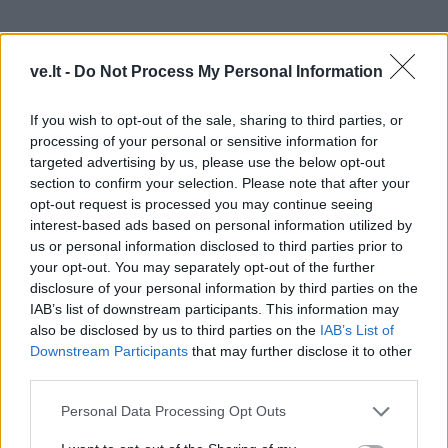
ve.lt -
Do Not Process My Personal Information
If you wish to opt-out of the sale, sharing to third parties, or
processing of your personal or sensitive information for
targeted advertising by us, please use the below opt-out
section to confirm your selection. Please note that after your
opt-out request is processed you may continue seeing
POILSIS. Mėgstu vaikščioti prie jūros. Patinka grybauti.
interest-based ads based on personal information utilized by
us or personal information disclosed to third parties prior to
Aš, matyt, kaip žvejas, kuris sugavo žuvį, gaunu
your opt-out. You may separately opt-out of the further
adrenalino dozę suradusi grybą. Vaikštau aplink jį,
disclosure of your personal information by third parties on the
apžiūrinėju, čiupinėju, žaviuosi, koks jis yra gražus.
IAB’s list of downstream participants. This information may
also be disclosed by us to third parties on the
IAB’s List of
Downstream Participants
that may further disclose it to other
APIE SPALVAS. Mėgstu visokias šiltas spalvas. Man
third parties.
labai graži oranžinė spalva. Jeigu kalbėsime apie
drabužius, tai žiemą rengiuosi tamsiais drabužiais, o
Personal Data Processing Opt Outs
vasarą - šviesiais.