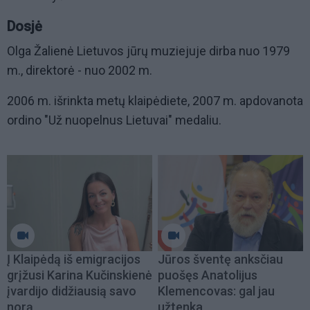
Dosjė
Olga Žalienė Lietuvos jūrų muziejuje dirba nuo 1979
m., direktorė - nuo 2002 m.
2006 m. išrinkta metų klaipėdiete, 2007 m. apdovanota
ordino "Už nuopelnus Lietuvai" medaliu.
Į Klaipėdą iš emigracijos
Jūros šventę anksčiau
grįžusi Karina Kučinskienė
puošęs Anatolijus
įvardijo didžiausią savo
Klemencovas: gal jau
norą
užtenka