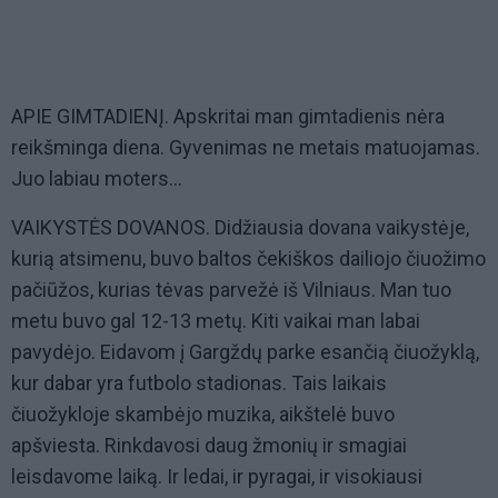
APIE GIMTADIENĮ. Apskritai man gimtadienis nėra
reikšminga diena. Gyvenimas ne metais matuojamas.
Juo labiau moters...
VAIKYSTĖS DOVANOS. Didžiausia dovana vaikystėje,
kurią atsimenu, buvo baltos čekiškos dailiojo čiuožimo
pačiūžos, kurias tėvas parvežė iš Vilniaus. Man tuo
metu buvo gal 12-13 metų. Kiti vaikai man labai
pavydėjo. Eidavom į Gargždų parke esančią čiuožyklą,
kur dabar yra futbolo stadionas. Tais laikais
čiuožykloje skambėjo muzika, aikštelė buvo
apšviesta. Rinkdavosi daug žmonių ir smagiai
leisdavome laiką. Ir ledai, ir pyragai, ir visokiausi