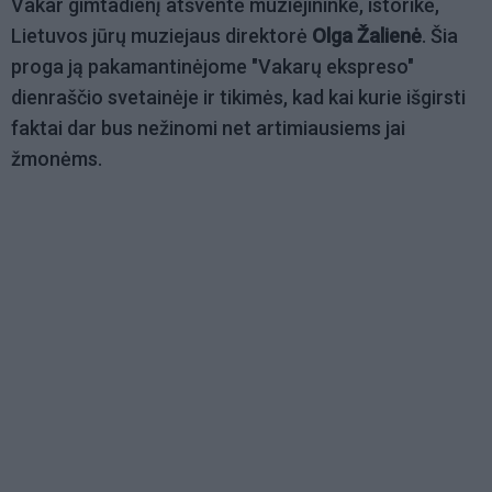
Vakar gimtadienį atšventė muziejininkė, istorikė,
Lietuvos jūrų muziejaus direktorė
Olga Žalienė
. Šia
proga ją pakamantinėjome "Vakarų ekspreso"
dienraščio svetainėje ir tikimės, kad kai kurie išgirsti
faktai dar bus nežinomi net artimiausiems jai
žmonėms.