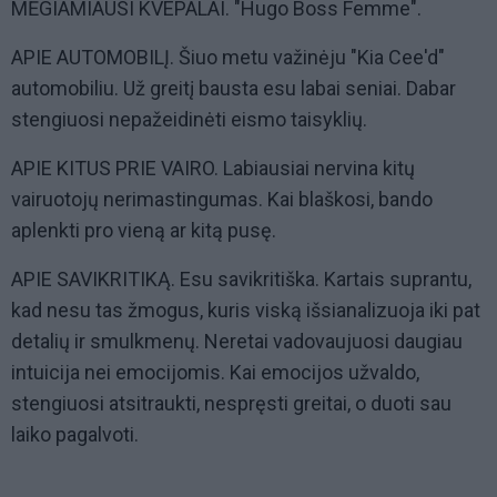
MĖGIAMIAUSI KVEPALAI. "Hugo Boss Femme".
APIE AUTOMOBILĮ. Šiuo metu važinėju "Kia Cee'd"
automobiliu. Už greitį bausta esu labai seniai. Dabar
stengiuosi nepažeidinėti eismo taisyklių.
APIE KITUS PRIE VAIRO. Labiausiai nervina kitų
vairuotojų nerimastingumas. Kai blaškosi, bando
aplenkti pro vieną ar kitą pusę.
APIE SAVIKRITIKĄ. Esu savikritiška. Kartais suprantu,
kad nesu tas žmogus, kuris viską išsianalizuoja iki pat
detalių ir smulkmenų. Neretai vadovaujuosi daugiau
intuicija nei emocijomis. Kai emocijos užvaldo,
stengiuosi atsitraukti, nespręsti greitai, o duoti sau
laiko pagalvoti.