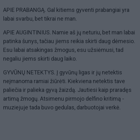
APIE PRABANGĄ. Gal kitiems gyventi prabangiai yra
labai svarbu, bet tikrai ne man.
APIE AUGINTINIUS. Namie aš jų neturiu, bet man labai
patinka šunys, tačiau jiems reikia skirti daug dėmesio.
Esu labai atsakingas žmogus, esu užsiėmusi, tad
negaliu jiems skirti daug laiko.
GYVŪNŲ NETEKTYS. Į gyvūnų ligas ir jų netektis
neįmanoma ramiai žiūrėti. Kiekviena netektis tave
paliečia ir palieka gyvą žaizdą. Jautiesi kaip praradęs
artimą žmogų. Atsimenu pirmojo delfino kritimą -
muziejuje tada buvo gedulas, darbuotojai verkė.