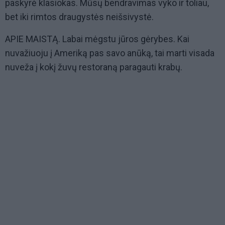
paskyrė klasiokas. Mūsų bendravimas vyko ir toliau,
bet iki rimtos draugystės neišsivystė.
APIE MAISTĄ. Labai mėgstu jūros gėrybes. Kai
nuvažiuoju į Ameriką pas savo anūką, tai marti visada
nuveža į kokį žuvų restoraną paragauti krabų.