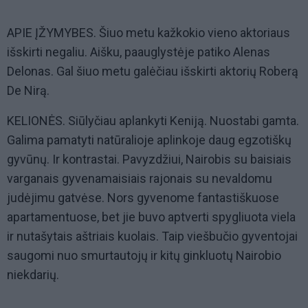
APIE ĮŽYMYBES. Šiuo metu kažkokio vieno aktoriaus
išskirti negaliu. Aišku, paauglystėje patiko Alenas
Delonas. Gal šiuo metu galėčiau išskirti aktorių Roberą
De Nirą.
KELIONĖS. Siūlyčiau aplankyti Keniją. Nuostabi gamta.
Galima pamatyti natūralioje aplinkoje daug egzotiškų
gyvūnų. Ir kontrastai. Pavyzdžiui, Nairobis su baisiais
varganais gyvenamaisiais rajonais su nevaldomu
judėjimu gatvėse. Nors gyvenome fantastiškuose
apartamentuose, bet jie buvo aptverti spygliuota viela
ir nutašytais aštriais kuolais. Taip viešbučio gyventojai
saugomi nuo smurtautojų ir kitų ginkluotų Nairobio
niekdarių.