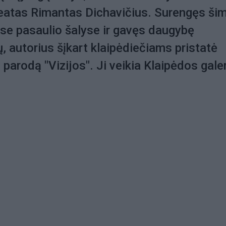
reatas Rimantas Dichavičius. Surengęs ši
ose pasaulio šalyse ir gavęs daugybę
 autorius šįkart klaipėdiečiams pristatė
 parodą "Vizijos". Ji veikia Klaipėdos gale