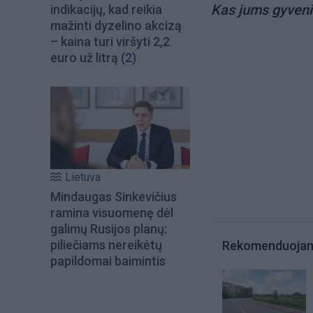
Kas jums gyveni
indikacijų, kad reikia
mažinti dyzelino akcizą
– kaina turi viršyti 2,2
euro už litrą
(2)
Lietuva
Mindaugas Sinkevičius
ramina visuomenę dėl
galimų Rusijos planų:
piliečiams nereikėtų
Rekomenduoja
papildomai baimintis