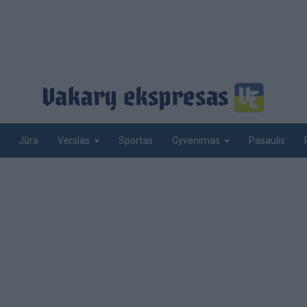
Jūra
Sportas
Pasaulis
Verslas
Gyvenimas