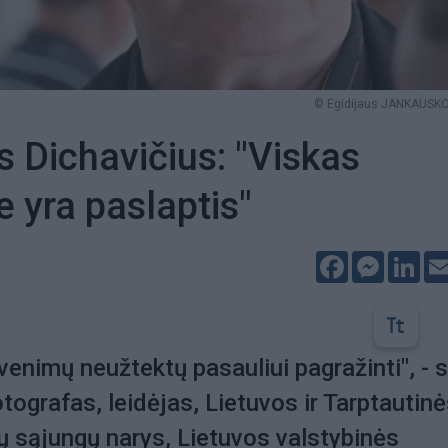
© Egidijaus JANKAUSKO 
 Dichavičius: "Viskas
e yra paslaptis"
Facebook
Messeng
Lin
venimų neužtektų pasauliui pagražinti", - 
otografas, leidėjas, Lietuvos ir Tarptautin
 sąjungų narys, Lietuvos valstybinės