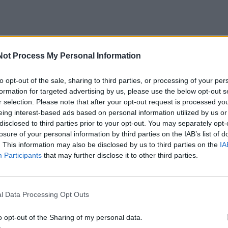
iu, kai pas mus "nebuvo sekso", Jūs išleidote mot
Not Process My Personal Information
dai tarp žiedų". Dabar tęsiate ciklą. Kaip gimė tie 
to opt-out of the sale, sharing to third parties, or processing of your per
ės akademijos; mes jau nuo antro kurso piešėme figūras,
formation for targeted advertising by us, please use the below opt-out s
r selection. Please note that after your opt-out request is processed y
s, tyrinėjome kaulus, raumenis. Piešėme nuogas moter
eing interest-based ads based on personal information utilized by us or
inkes. Kaip chirurgai tiksliai piešėme kūnus, ne kokius
disclosed to third parties prior to your opt-out. You may separately opt-
losure of your personal information by third parties on the IAB’s list of
alkos".
. This information may also be disclosed by us to third parties on the
IA
Participants
that may further disclose it to other third parties.
?
ystė, grožis, plastika, gracingumas, elegancija, judesys,
l Data Processing Opt Outs
ija.
o opt-out of the Sharing of my personal data.