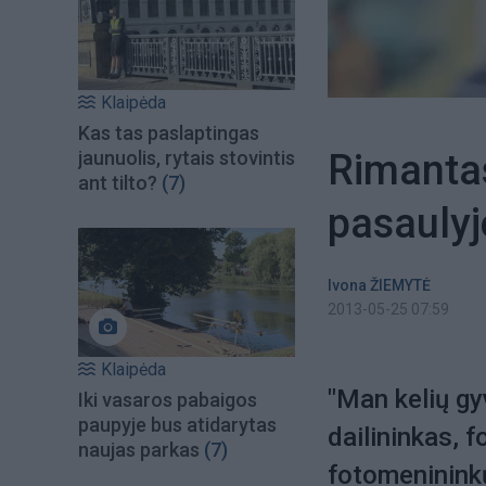
Klaipėda
Kas tas paslaptingas
Rimantas
jaunuolis, rytais stovintis
ant tilto?
(7)
pasaulyj
Ivona ŽIEMYTĖ
2013-05-25 07:59
Klaipėda
"Man kelių gy
Iki vasaros pabaigos
paupyje bus atidarytas
dailininkas, f
naujas parkas
(7)
fotomenininkų