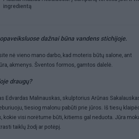
ingredientą
opaveiksluose dažnai būna vandens stichijoje.
ite nė vieno mano darbo, kad moteris būtų salone, ant
jūra, akmenys. Šventos formos, gamtos dalelė.
doje draugų?
tas Edvardas Malinauskas, skulptorius Arūnas Sakalauskas
uriuoju, tiesiog malonu pabūti prie jūros. Iš tiesų klaipėd
s, kokie visi norėtume būti, kitiems gal neduota. Jūra mok
asti taiklų žodį ar potėpį.