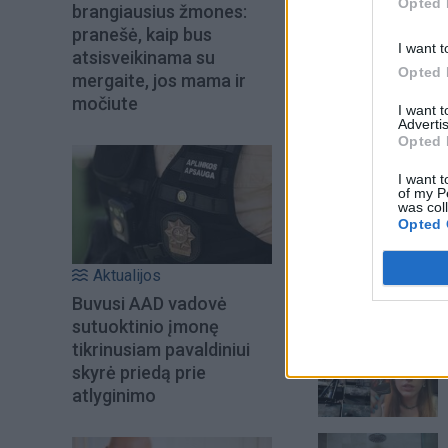
Opted 
brangiausius žmones:
pranešė, kaip bus
I want t
atsisveikinama su
Opted 
mergaite, jos mama ir
močiute
I want 
Advertis
Opted 
I want t
of my P
was col
Opted 
Aktualijos
Buvusi AAD vadovė
Šiuo metu skait
sutuoktinio įmonę
tikrinusiam pavaldiniui
skyrė priedą prie
atlyginimo