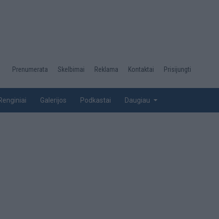
Desktop
Prenumerata
Skelbimai
Reklama
Kontaktai
Prisijungti
menu
top
Renginiai
Galerijos
Podkastai
Daugiau