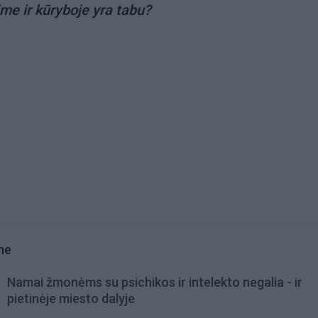
me ir kūryboje yra tabu?
me
Namai žmonėms su psichikos ir intelekto negalia - ir
pietinėje miesto dalyje