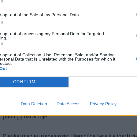
In
o opt-out of the Sale of my Personal Data.
In
to opt-out of processing my Personal Data for Targeted
ing.
In
o opt-out of Collection, Use, Retention, Sale, and/or Sharing
ersonal Data that Is Unrelated with the Purposes for which it
lected.
Out
CONFIRM
omiausi
Data Deletion
Data Access
Privacy Policy
Aiškiaregės pranašystė: numatė katastrofišką karo
pabaigą Ukrainoje
Plaukai mažiau riebaluosis: į šampūną tereikia įberti v