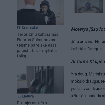
Kriminalai
Moterys jūsų fot
Terorizmu kaltinamas
Eldaras Salmanovas
Jūra amžina. Neras
teisme pareiškė esąs
kušetės. Dangus, 
pacisfistas ir mylintis
taiką
Ar turite Klaipė
Yra daug. Marinis
mokslo draugai. Neb
yra laisvos dvasio
užkerėti, padeda atr
Lietuva
Premjeras: nėra