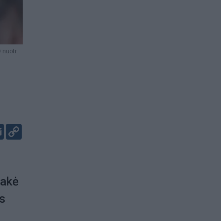
nuotr.
er
kedIn
Email
Copy
Link
sakė
ės