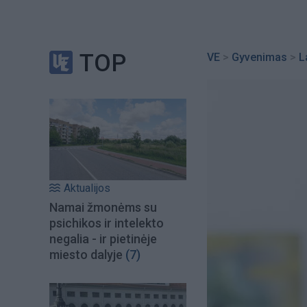
TOP
VE
>
Gyvenimas
>
L
Aktualijos
Namai žmonėms su
psichikos ir intelekto
negalia - ir pietinėje
miesto dalyje
(7)