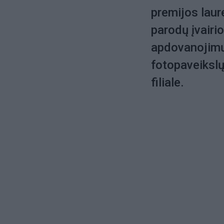
premijos lau
parodų įvairi
apdovanojimų,
fotopaveikslų
filiale.