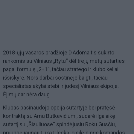
2018-ųjų vasaros pradžioje D.Adomaitis sukirto
rankomis su Vilniaus „Rytu“ dėl trejų metų sutarties
pagal formulę „2+1“, tačiau stratego ir klubo keliai
išsiskyrė. Nors darbai sostinėje baigti, tačiau
specialistas akylai stebi ir judesį Vilniaus ekipoje.
Ėjimų dar nėra daug.
Klubas pasinaudojo opcija sutartyje bei pratęsė
kontraktą su Arnu Butkevičiumi, sudarė ilgalaikę
sutartį su „Šiauliuose“ spindėjusiu Roku Gusčiu,
prijungė jaunąjį Luką Ulecką, o eilėje prie komandos