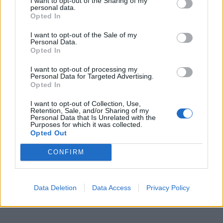
I want to opt-out of the Sharing of my
personal data.
kad visi treneriai turi ambiciją dirbti kuo aukštesniame
Opted In
lygyje ir visada to siekia. Tačiau negalima kontroliuoti
I want to opt-out of the Sale of my
situacijų, kurios nepriklauso nuo tavęs. Jei būtų buvęs
Personal Data.
Opted In
skambutis, tuomet būtų ir galvota. Dabar neverta
komentuoti to, ko nebuvo.
I want to opt-out of processing my
Personal Data for Targeted Advertising.
Opted In
I want to opt-out of Collection, Use,
Retention, Sale, and/or Sharing of my
Personal Data that Is Unrelated with the
Purposes for which it was collected.
Opted Out
CONFIRM
Data Deletion
Data Access
Privacy Policy