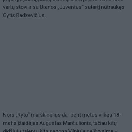
vartų stovi ir su Utenos „Juventus“ sutartį nutraukęs
Gytis Radzevičius.
Nors „Ryto“ marškinėlius dar bent metus vilkės 18-
metis įžaidėjas Augustas Marčiulionis, tačiau kitų
didžiųjų talentų kitą sezoną Vilniuje neišvysime –