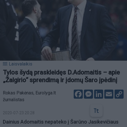
Laisvalaikis
Tylos šydą praskleidęs D.Adomaitis – apie
„Žalgirio“ sprendimą ir įdomų Šaro įpėdinį
Facebook
Messenger
LinkedIn
Email
C
Rokas Pakėnas, Eurolyga.lt
L
žurnalistas
2020-07-23 20:28
Dainius Adomaitis nepateko į Šarūno Jasikevičiaus