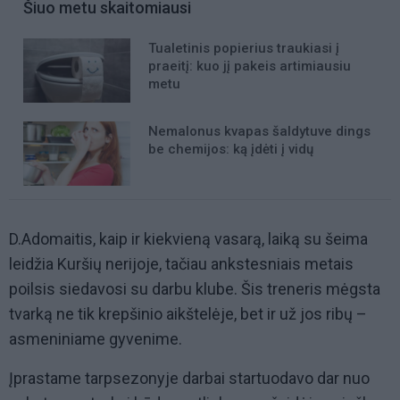
Šiuo metu skaitomiausi
Tualetinis popierius traukiasi į
praeitį: kuo jį pakeis artimiausiu
metu
Nemalonus kvapas šaldytuve dings
be chemijos: ką įdėti į vidų
D.Adomaitis, kaip ir kiekvieną vasarą, laiką su šeima
leidžia Kuršių nerijoje, tačiau ankstesniais metais
poilsis siedavosi su darbu klube. Šis treneris mėgsta
tvarką ne tik krepšinio aikštelėje, bet ir už jos ribų –
asmeniniame gyvenime.
Įprastame tarpsezonyje darbai startuodavo dar nuo