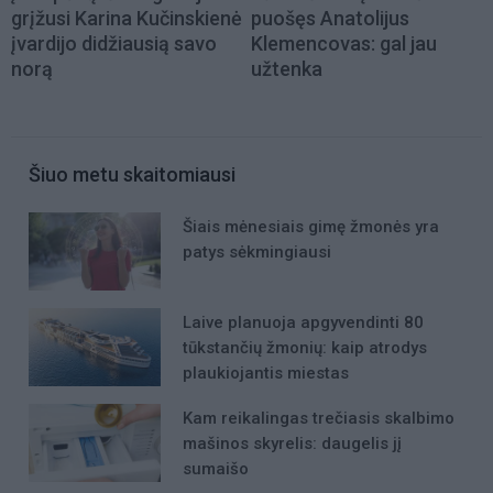
grįžusi Karina Kučinskienė
puošęs Anatolijus
įvardijo didžiausią savo
Klemencovas: gal jau
norą
užtenka
Šiuo metu skaitomiausi
Šiais mėnesiais gimę žmonės yra
patys sėkmingiausi
Laive planuoja apgyvendinti 80
tūkstančių žmonių: kaip atrodys
plaukiojantis miestas
Kam reikalingas trečiasis skalbimo
mašinos skyrelis: daugelis jį
sumaišo