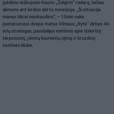
įpėdinio ieškojusio Kauno „Žalgirio“ radarą, tačiau
akmens ant širdies dėl to nenešioja. „Ši situacija
manęs tikrai neįskaudino“, – 15min sakė
pastaruosius dvejus metus Vilniaus „Ryte“ dirbęs 46-
erių strategas, pasidalijęs mintimis apie išskirtinį
tarpsezonį, įdomų kauniečių ėjimą ir bruzdesį
sostinės klube.