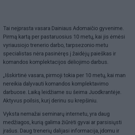
Tai neįprasta vasara Dainiaus Adomaičio gyvenime.
Pirmą kartą per pastaruosius 10 metų, kai jis ėmėsi
vyriausiojo trenerio darbo, tarpsezonio metu
specialistas nėra pasinėręs į žaidėjų paieškas ir
komandos komplektacijos dėliojimo darbus.
„Išskirtinė vasara, pirmoji tokia per 10 metų, kai man
nereikia dalyvauti komandos komplektavimo
darbuose. Laiką leidžiame su šeima Juodkrantėje.
Aktyvus poilsis, kurį derinu su krepšiniu.
Vyksta nemažai seminarų internetu, yra daug
medžiagos, kurią galima žiūrėti gyvai ar parsisiųsti
įrašus. Daug trenerių dalijasi informacija, įdomu ir