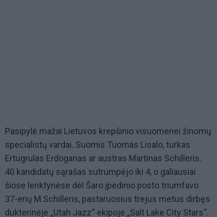
Pasipylė mažai Lietuvos krepšinio visuomenei žinomų
specialistų vardai. Suomis Tuomas Lisalo, turkas
Ertugrulas Erdoganas ar austras Martinas Schilleris.
40 kandidatų sąrašas sutrumpėjo iki 4, o galiausiai
šiose lenktynėse dėl Šaro įpėdinio posto triumfavo
37-erių M.Schilleris, pastaruosius trejus metus dirbęs
dukterinėje „Utah Jazz“ ekipoje „Salt Lake City Stars“.