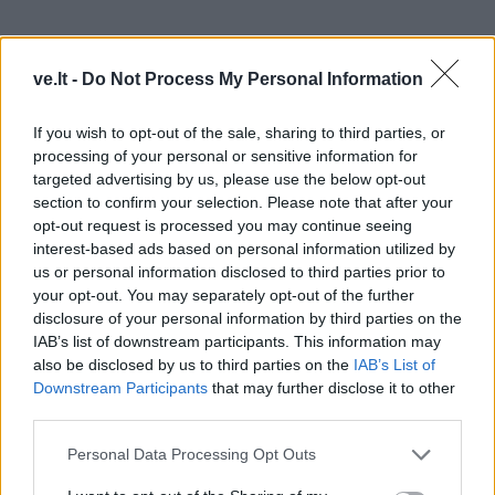
ve.lt -
Do Not Process My Personal Information
If you wish to opt-out of the sale, sharing to third parties, or
processing of your personal or sensitive information for
„Nemanau, kad verta komentuoti situacijos, kuri nuo
targeted advertising by us, please use the below opt-out
section to confirm your selection. Please note that after your
manęs nepriklauso. Tai „Žalgirio“ vadovų, kurie yra
opt-out request is processed you may continue seeing
atsakingi už klubo veiklą, sprendimas. Jie žiūri, kas
interest-based ads based on personal information utilized by
geriausia klubui, o mes, treneriai, esame tik samdomi
us or personal information disclosed to third parties prior to
your opt-out. You may separately opt-out of the further
darbuotojai.
disclosure of your personal information by third parties on the
IAB’s list of downstream participants. This information may
Negaliu būti nustebęs, negali būti keista, negali būti ir
also be disclosed by us to third parties on the
IAB’s List of
asmeniškumų. Į šią situaciją žiūriu kaip į mūsų darbo
Downstream Participants
that may further disclose it to other
third parties.
dalį“, – 15min teigė nuo 2016-ųjų iki 2019-ųjų Lietuvos
rinktinės treneriu dirbęs D.Adomaitis.
Personal Data Processing Opt Outs
Ar jis tikėjosi „Žalgirio“ vadovų skambučio? „Manau,