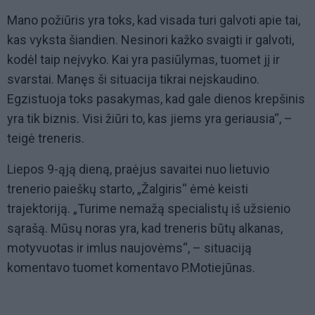
Mano požiūris yra toks, kad visada turi galvoti apie tai,
kas vyksta šiandien. Nesinori kažko svaigti ir galvoti,
kodėl taip neįvyko. Kai yra pasiūlymas, tuomet jį ir
svarstai. Manęs ši situacija tikrai neįskaudino.
Egzistuoja toks pasakymas, kad gale dienos krepšinis
yra tik biznis. Visi žiūri to, kas jiems yra geriausia“, –
teigė treneris.
Liepos 9-ąją dieną, praėjus savaitei nuo lietuvio
trenerio paieškų starto, „Žalgiris“ ėmė keisti
trajektoriją. „Turime nemažą specialistų iš užsienio
sąrašą. Mūsų noras yra, kad treneris būtų alkanas,
motyvuotas ir imlus naujovėms“, – situaciją
komentavo tuomet komentavo P.Motiejūnas.