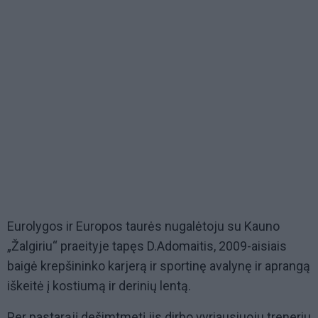
Eurolygos ir Europos taurės nugalėtoju su Kauno
„Žalgiriu“ praeityje tapęs D.Adomaitis, 2009-aisiais
baigė krepšininko karjerą ir sportinę avalynę ir aprangą
iškeitė į kostiumą ir derinių lentą.
Per pastarąjį dešimtmetį jis dirbo vyriausiuoju treneriu