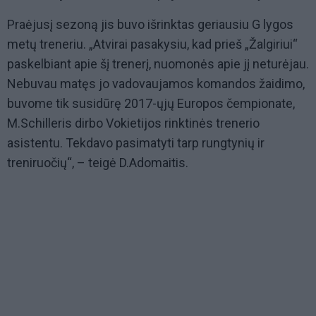
Praėjusį sezoną jis buvo išrinktas geriausiu G lygos
metų treneriu. „Atvirai pasakysiu, kad prieš „Žalgiriui“
paskelbiant apie šį trenerį, nuomonės apie jį neturėjau.
Nebuvau matęs jo vadovaujamos komandos žaidimo,
buvome tik susidūrę 2017-ųjų Europos čempionate,
M.Schilleris dirbo Vokietijos rinktinės trenerio
asistentu. Tekdavo pasimatyti tarp rungtynių ir
treniruočių“, – teigė D.Adomaitis.