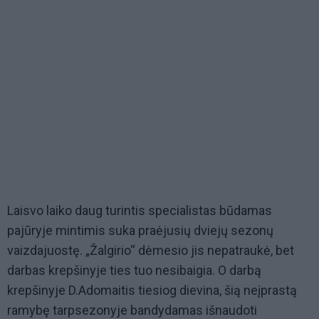
Laisvo laiko daug turintis specialistas būdamas
pajūryje mintimis suka praėjusių dviejų sezonų
vaizdajuostę. „Žalgirio“ dėmesio jis nepatraukė, bet
darbas krepšinyje ties tuo nesibaigia. O darbą
krepšinyje D.Adomaitis tiesiog dievina, šią neįprastą
ramybę tarpsezonyje bandydamas išnaudoti