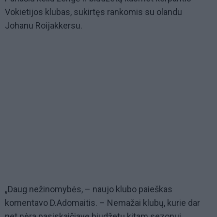
Vokietijos klubas, sukirtęs rankomis su olandu
Johanu Roijakkersu.
„Daug nežinomybės, – naujo klubo paieškas
komentavo D.Adomaitis. – Nemažai klubų, kurie dar
net nėra pasiskaičiavę biudžetų kitam sezonui.