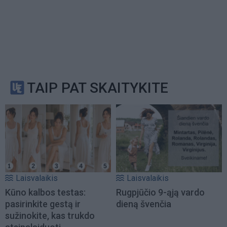
TAIP PAT SKAITYKITE
Laisvalaikis
Laisvalaikis
Kūno kalbos testas:
Rugpjūčio 9-ąją vardo
pasirinkite gestą ir
dieną švenčia
sužinokite, kas trukdo