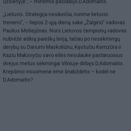
užsienyje”, – mintimis pasidalijo D.Adomaitis.
„Lietuvis. Strategija nesikeičia, norime lietuvio
trenerio“, – liepos 2-ąją dieną sakė „Žalgirio“ vadovas
Paulius Motiejūnas. Nors Lietuvos čempionų vadovas
nubrėžė aiškią paieškų liniją, tačiau po nesėkmingų
derybų su Dariumi Maskoliūnu, Kęstučiu Kemzūra ir
Kaziu Maksvyčiu savo eilės nesulaukė pastaruosius
dvejus metus sėkmingai Vilniuje dirbęs D.Adomaitis.
Krepšinio visuomenė ėmė šnabždėtis – kodėl ne
D.Adomaitis?