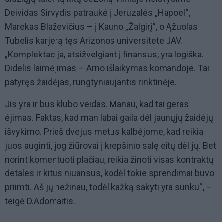
Deividas Sirvydis patraukė į Jeruzalės „Hapoel“,
Marekas Blaževičius – į Kauno „Žalgirį“, o Ąžuolas
Tubelis karjerą tęs Arizonos universitete JAV.
„Komplektacija, atsižvelgiant į finansus, yra logiška.
Didelis laimėjimas – Arno išlaikymas komandoje. Tai
patyręs žaidėjas, rungtyniaujantis rinktinėje.
Jis yra ir bus klubo veidas. Manau, kad tai geras
ėjimas. Faktas, kad man labai gaila dėl jaunųjų žaidėjų
išvykimo. Prieš dvejus metus kalbėjome, kad reikia
juos auginti, jog žiūrovai į krepšinio salę eitų dėl jų. Bet
norint komentuoti plačiau, reikia žinoti visas kontraktų
detales ir kitus niuansus, kodėl tokie sprendimai buvo
priimti. Aš jų nežinau, todėl kažką sakyti yra sunku“, –
teigė D.Adomaitis.