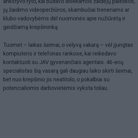
ankstyvo ryto, kai būdavo atliekamos žaidėjų paieškos,
jų žaidimo videoperžiūros, skambučiai treneriams ar
klubo vadovybėms dėl nuomonės apie nužiūrėtą ir
geidžiamą krepšininką.
Tuomet – laikas šeimai, o vėlyvą vakarą – vėl įjungtas
kompiuteris ir telefonas rankose, kai reikėdavo
kontaktuoti su JAV gyvenančiais agentais. 46-erių
specialistas šią vasarą gali daugiau laiko skirti šeimai,
bet nuo krepšinio jis neatitolo, o pokalbiai su
potencialiomis darbovietėmis vyksta toliau.