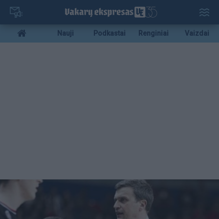
Pereiti
į
pagrindinį
Mobile
Nauji
Podkastai
Renginiai
Vaizdai
turinį
menu
bottom