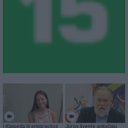
Į Klaipėdą iš emigracijos
Jūros šventę anksčiau