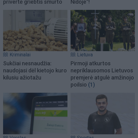
privertė griebtis smurto
Nidoje“!
Kriminalai
Lietuva
Sukčiai nesnaudžia:
Pirmoji atkurtos
naudojasi dėl kietojo kuro
nepriklausomos Lietuvos
kilusiu ažiotažu
premjerė atgulė amžinojo
poilsio
(1)
Verslas
Sportas