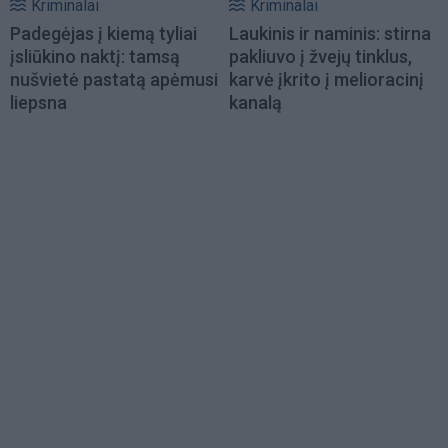
Kriminalai
Kriminalai
Padegėjas į kiemą tyliai
Laukinis ir naminis: stirna
įsliūkino naktį: tamsą
pakliuvo į žvejų tinklus,
nušvietė pastatą apėmusi
karvė įkrito į melioracinį
liepsna
kanalą
Load
More