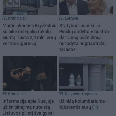
Kriminalai
Lietuva
Muitininkai ties Kryžkalniu
Statybos inspekcija
sulaikė nelegalių rūkalų
Pinskų sodyboje nustatė
siuntą: rasta 2,4 mln. eurų
dar vieną pažeidimą:
vertės cigarečių
nurodyta nugriauti dalį
terasos
Kriminalai
Klaipėdos rajonas
Informacija apie Rusijoje
Už nišą kolumbariume -
už šnipinėjimą nuteistą
tūkstantis eurų
(1)
Lietuvos pilietį žvalgybai