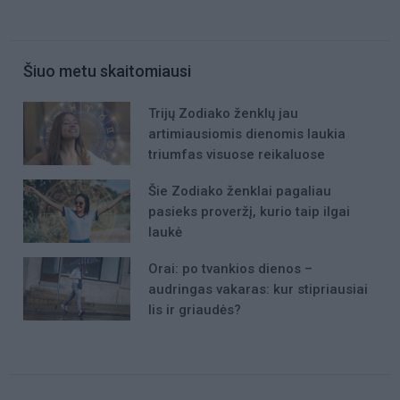
Šiuo metu skaitomiausi
Trijų Zodiako ženklų jau
artimiausiomis dienomis laukia
triumfas visuose reikaluose
Šie Zodiako ženklai pagaliau
pasieks proveržį, kurio taip ilgai
laukė
Orai: po tvankios dienos –
audringas vakaras: kur stipriausiai
lis ir griaudės?