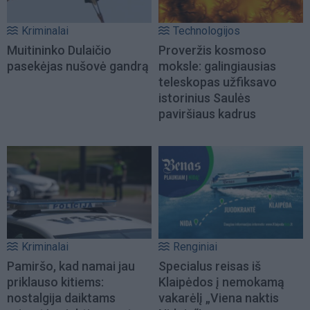
Kriminalai
Technologijos
Muitininko Dulaičio
Proveržis kosmoso
pasekėjas nušovė gandrą
moksle: galingiausias
teleskopas užfiksavo
istorinius Saulės
paviršiaus kadrus
Kriminalai
Renginiai
Pamiršo, kad namai jau
Specialus reisas iš
priklauso kitiems:
Klaipėdos į nemokamą
nostalgija daiktams
vakarėlį „Viena naktis