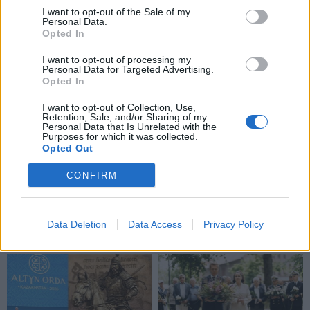
I want to opt-out of the Sale of my
Personal Data.
Opted In
I want to opt-out of processing my
Personal Data for Targeted Advertising.
Opted In
I want to opt-out of Collection, Use,
Retention, Sale, and/or Sharing of my
Новости
Новости
Personal Data that Is Unrelated with the
Purposes for which it was collected.
НАТО обсуждает
Жителей Подмосковья
Opted Out
размещение ядерного
стали оповещать о
оружия вблизи Латвии:
расположении
CONFIRM
где именно?
бомбоубежищ после
сообщений о
готовящихся ударах
Data Deletion
Data Access
Privacy Policy
ракетами по Москве