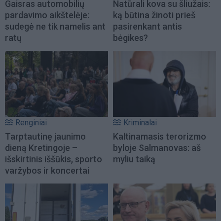
Gaisras automobilių
Natūrali kova su šliužais:
pardavimo aikštelėje:
ką būtina žinoti prieš
sudegė ne tik namelis ant
pasirenkant antis
ratų
bėgikes?
Renginiai
Kriminalai
Tarptautinę jaunimo
Kaltinamasis terorizmo
dieną Kretingoje –
byloje Salmanovas: aš
išskirtinis iššūkis, sporto
myliu taiką
varžybos ir koncertai