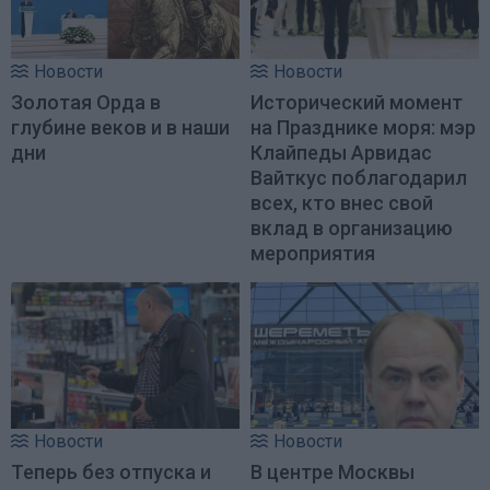
Новости
Новости
Золотая Орда в
Исторический момент
глубине веков и в наши
на Празднике моря: мэр
дни
Клайпеды Арвидас
Вайткус поблагодарил
всех, кто внес свой
вклад в организацию
мероприятия
Новости
Новости
Теперь без отпуска и
В центре Москвы