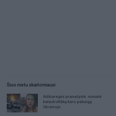
Šiuo metu skaitomiausi
Aiškiaregės pranašystė: numatė
katastrofišką karo pabaigą
Ukrainoje