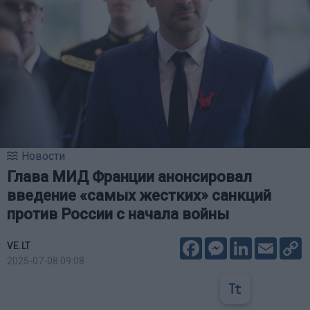
Новости
Глава МИД Франции анонсировал
введение «самых жестких» санкций
против России с начала войны
Facebook
Messenger
LinkedIn
Email
C
VE.LT
L
2025-07-08 09:08