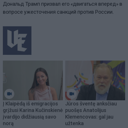
Дональд Трамп призвал его
«
двигаться вперед
»
в
вопросе ужесточения санкций против России.
Į Klaipėdą iš emigracijos
Jūros šventę anksčiau
grįžusi Karina Kučinskienė
puošęs Anatolijus
įvardijo didžiausią savo
Klemencovas: gal jau
norą
užtenka