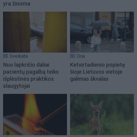
yra žinoma
Sveikata
Orai
Nuo lapkričio daliai
Ketvirtadienio popietę
pacientų pagalbą teiks
šioje Lietuvos vietoje
išplėstinės praktikos
galimas škvalas
slaugytojai