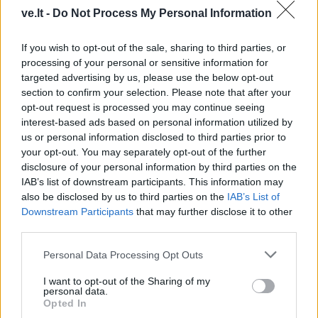
This site is protected by
ve.lt -
Do Not Process My Personal Information
Sutinku su
taisyklėmis
reCAPTCHA and the Google
Privacy Policy
and
Terms of
If you wish to opt-out of the sale, sharing to third parties, or
Service
apply.
processing of your personal or sensitive information for
targeted advertising by us, please use the below opt-out
section to confirm your selection. Please note that after your
opt-out request is processed you may continue seeing
interest-based ads based on personal information utilized by
us or personal information disclosed to third parties prior to
your opt-out. You may separately opt-out of the further
disclosure of your personal information by third parties on the
IAB’s list of downstream participants. This information may
also be disclosed by us to third parties on the
IAB’s List of
Downstream Participants
that may further disclose it to other
third parties.
Personal Data Processing Opt Outs
I want to opt-out of the Sharing of my
personal data.
Opted In
TAIP PAT SKAITYKITE