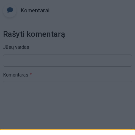
Komentarai
Rašyti komentarą
Jūsų vardas
Komentaras