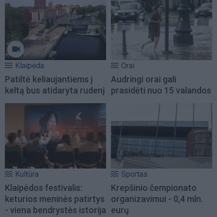
Klaipėda
Orai
Patiltė keliaujantiems į
Audringi orai gali
keltą bus atidaryta rudenį
prasidėti nuo 15 valandos
Kultūra
Sportas
Klaipėdos festivalis:
Krepšinio čempionato
keturios meninės patirtys
organizavimui - 0,4 mln.
- viena bendrystės istorija
eurų