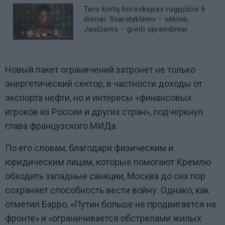
Taro kortų horoskopas rugpjūčio 6
dienai: Svarstyklėms – sėkmė,
Jaučiams – greiti sprendimai
Новый пакет ограничений затронет не только
энергетический сектор, в частности доходы от
экспорта нефти, но и интересы
«
финансовых
игроков из России и других стран
»,
подчеркнул
глава французского МИДа.
По его словам, благодаря физическим и
юридическим лицам, которые помогают Кремлю
обходить западные санкции, Москва до сих пор
сохраняет способность вести войну. Однако, как
отметил Барро,
«
Путин больше не продвигается на
фронте
»
и
«
ограничивается обстрелами жилых