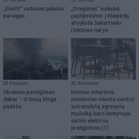
„Enefit“ vadovas palieka
„Dragūnas“ sulaukė
pareigas
pastiprinimo: į Klaipėdą
atvyksta Sakartvelo
rinktinės narys
Pasaulis
Kriminalai
Ukrainos pareigūnas:
Keistas smurtinis
dabar – iš tiesų bloga
incidentas miesto centre:
padėtis
sutramdytą agresyvų
mušeiką baro lankytojai
surišo elektros
prailgintuvu
(1)