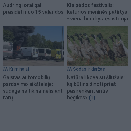
Audringi orai gali
Klaipėdos festivalis:
prasidėti nuo 15 valandos
keturios meninės patirtys
- viena bendrystės istorija
Kriminalai
Sodas ir daržas
Gaisras automobilių
Natūrali kova su šliužais:
pardavimo aikštelėje:
ką būtina žinoti prieš
sudegė ne tik namelis ant
pasirenkant antis
ratų
bėgikes?
(1)