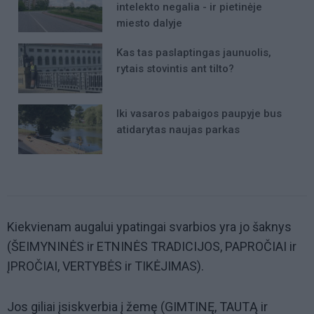
intelekto negalia - ir pietinėje
miesto dalyje
Kas tas paslaptingas jaunuolis,
rytais stovintis ant tilto?
Iki vasaros pabaigos paupyje bus
atidarytas naujas parkas
Kiekvienam augalui ypatingai svarbios yra jo šaknys
(ŠEIMYNINĖS ir ETNINĖS TRADICIJOS, PAPROČIAI ir
ĮPROČIAI, VERTYBĖS ir TIKĖJIMAS).
Jos giliai įsiskverbia į žemę (GIMTINĘ, TAUTĄ ir