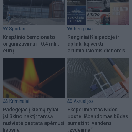
Sportas
Renginiai
Krepšinio čempionato
Renginiai Klaipėdoje ir
organizavimui - 0,4 mln.
aplink: ką veikti
eurų
artimiausiomis dienomis
Kriminalai
Aktualijos
Padegėjas į kiemą tyliai
Eksperimentas Nidos
įsliūkino naktį: tamsą
uoste: išbandomas būdas
nušvietė pastatą apėmusi
sumažinti vandens
liepsna
„žydėjimą“