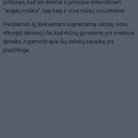
įsitikinęs, kad šie dėsniai ir principai tinka ištisam
“augalų miškui”, taip kaip ir visai mūsų visuomenei.
Piešdamas šį, kiekvienam suprantamą vaizdą, noriu
atkreipti dėmesį į tai, kad mūsų gyvenime yra svarbios
detalės, ir pamiršti apie šių detalių sąveiką yra
pražūtinga.