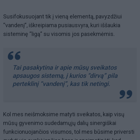
Susifokusuojant tik į vieną elementą, pavyzdžiui
“vandenį”, iškreipiama pusiausvyra, kuri iššaukia
sisteminę “ligą” su visomis jos pasekmėmis.
Tai pasakytina ir apie mūsų sveikatos
apsaugos sistemą, į kurios “dirvą” pila
perteklinį “vandenį”, kas tik netingi.
Kol mes neišmoksime matyti sveikatos, kaip visų
mūsų gyvenimo sudedamųjų dalių sinergiškai
funkcionuojančios visumos, tol mes būsime priversti