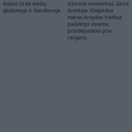
Aukso Orda amžių
Istorinis momentas Jūros
glūdumoje ir šiandienoje
šventėje: Klaipėdos
meras Arvydas Vaitkus
padėkojo visiems,
prisidėjusiems prie
renginio