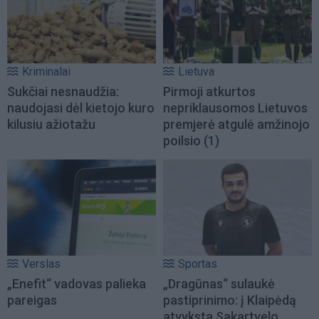
Kriminalai
Lietuva
Sukčiai nesnaudžia:
Pirmoji atkurtos
naudojasi dėl kietojo kuro
nepriklausomos Lietuvos
kilusiu ažiotažu
premjerė atgulė amžinojo
poilsio
(1)
Verslas
Sportas
„Enefit“ vadovas palieka
„Dragūnas“ sulaukė
pareigas
pastiprinimo: į Klaipėdą
atvyksta Sakartvelo