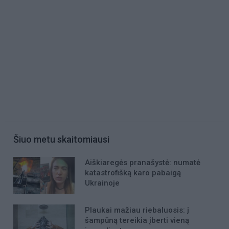
Šiuo metu skaitomiausi
Aiškiaregės pranašystė: numatė
katastrofišką karo pabaigą
Ukrainoje
Plaukai mažiau riebaluosis: į
šampūną tereikia įberti vieną