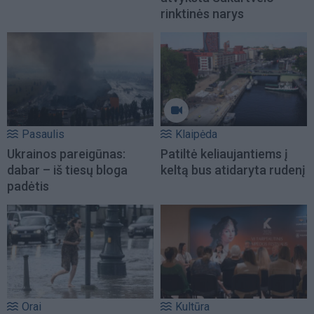
rinktinės narys
Pasaulis
Klaipėda
Ukrainos pareigūnas:
Patiltė keliaujantiems į
dabar – iš tiesų bloga
keltą bus atidaryta rudenį
padėtis
Orai
Kultūra