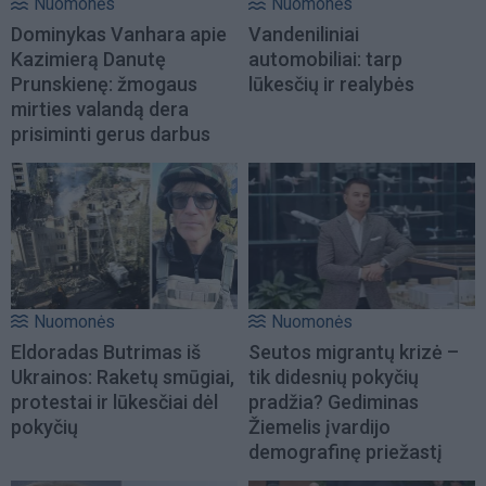
Nuomonės
Nuomonės
Dominykas Vanhara apie
Vandeniliniai
Kazimierą Danutę
automobiliai: tarp
Prunskienę: žmogaus
lūkesčių ir realybės
mirties valandą dera
prisiminti gerus darbus
Nuomonės
Nuomonės
Eldoradas Butrimas iš
Seutos migrantų krizė –
Ukrainos: Raketų smūgiai,
tik didesnių pokyčių
protestai ir lūkesčiai dėl
pradžia? Gediminas
pokyčių
Žiemelis įvardijo
demografinę priežastį