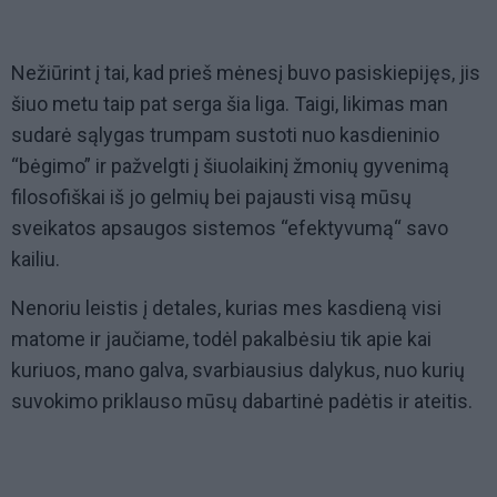
Nežiūrint į tai, kad prieš mėnesį buvo pasiskiepijęs, jis
šiuo metu taip pat serga šia liga. Taigi, likimas man
sudarė sąlygas trumpam sustoti nuo kasdieninio
“bėgimo” ir pažvelgti į šiuolaikinį žmonių gyvenimą
filosofiškai iš jo gelmių bei pajausti visą mūsų
sveikatos apsaugos sistemos “efektyvumą“ savo
kailiu.
Nenoriu leistis į detales, kurias mes kasdieną visi
matome ir jaučiame, todėl pakalbėsiu tik apie kai
kuriuos, mano galva, svarbiausius dalykus, nuo kurių
suvokimo priklauso mūsų dabartinė padėtis ir ateitis.