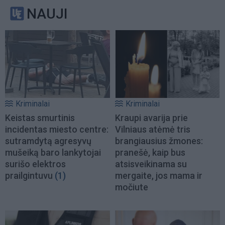
NAUJI
Kriminalai
Kriminalai
Keistas smurtinis
Kraupi avarija prie
incidentas miesto centre:
Vilniaus atėmė tris
sutramdytą agresyvų
brangiausius žmones:
mušeiką baro lankytojai
pranešė, kaip bus
surišo elektros
atsisveikinama su
prailgintuvu
(1)
mergaite, jos mama ir
močiute