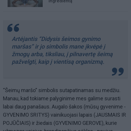
ingredientą
Artėjantis “Didysis šeimos gynimo
maršas” ir jo simbolis mane įkvėpė į
žmogų arba, tiksliau, į pilnavertę šeimą
pažvelgti, kaip į vientisą organizmą.
“Šeimų maršo” simbolis sutapatinamas su medžiu.
Manau, kad tokiame palyginime mes galime surasti
labai daug panašaus. Augalo šakos (mūsų gyvenime -
GYVENIMO SRITYS) vainikuojasi lapais (JAUSMAIS IR
POJŪČIAIS) ir žiedais (GYVENIMO GEROVE), kurie