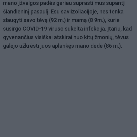
mano įžvalgos padės geriau suprasti mus supantį
šiandieninį pasaulį. Esu saviizoliacijoje, nes tenka
slaugyti savo tėvą (92 m.) ir mamą (8 9m.), kurie
susirgo COVID-19 viruso sukelta infekcija. Įtariu, kad
gyvenančius visiškai atskirai nuo kitų žmonių, tėvus
galėjo užkrėsti juos aplankęs mano dėdė (86 m.).