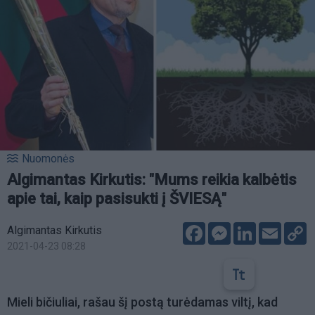
Nuomonės
Algimantas Kirkutis: "Mums reikia kalbėtis
apie tai, kaip pasisukti į ŠVIESĄ"
Facebook
Messenger
LinkedIn
Email
C
Algimantas Kirkutis
L
2021-04-23 08:28
Mieli bičiuliai, rašau šį postą turėdamas viltį, kad