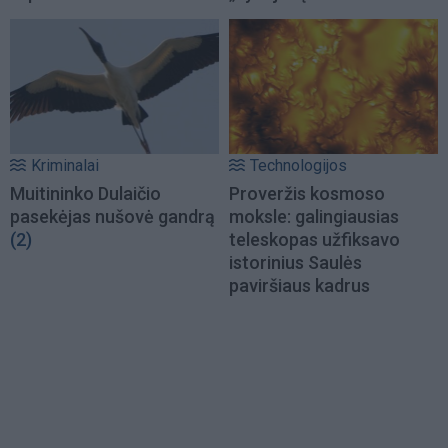
Kriminalai
Technologijos
Muitininko Dulaičio
Proveržis kosmoso
pasekėjas nušovė gandrą
moksle: galingiausias
(2)
teleskopas užfiksavo
istorinius Saulės
paviršiaus kadrus