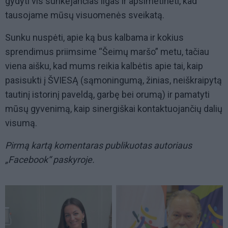
gydyti vis sunkėjančias ligas ir apsimetinėti, kad
tausojame mūsų visuomenės sveikatą.
Sunku nuspėti, apie ką bus kalbama ir kokius
sprendimus priimsime “Šeimų maršo” metu, tačiau
viena aišku, kad mums reikia kalbėtis apie tai, kaip
pasisukti į ŠVIESĄ (sąmoningumą, žinias, neiškraipytą
tautinį istorinį paveldą, garbę bei orumą) ir pamatyti
mūsų gyvenimą, kaip sinergiškai kontaktuojančių dalių
visumą.
Pirmą kartą komentaras publikuotas autoriaus
„Facebook“ paskyroje.