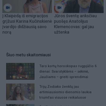
Į Klaipėdą iš emigracijos
Jūros šventę anksčiau
grįžusi Karina Kučinskienė
puošęs Anatolijus
įvardijo didžiausią savo
Klemencovas: gal jau
norą
užtenka
Šiuo metu skaitomiausi
Taro kortų horoskopas rugpjūčio 6
dienai: Svarstyklėms – sėkmė,
Jaučiams – greiti sprendimai
Trijų Zodiako ženklų jau
artimiausiomis dienomis laukia
triumfas visuose reikaluose