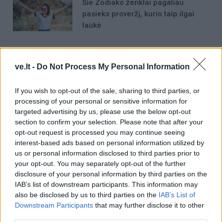
Šie Zodiako ženklai pagaliau
pasieks proveržį, kurio taip ilgai
laukė
ve.lt -
Do Not Process My Personal Information
If you wish to opt-out of the sale, sharing to third parties, or
Raktažodžiai
processing of your personal or sensitive information for
algimantas kirkutis
šeimos gynimo maršas
targeted advertising by us, please use the below opt-out
section to confirm your selection. Please note that after your
opt-out request is processed you may continue seeing
interest-based ads based on personal information utilized by
us or personal information disclosed to third parties prior to
Komentarai
your opt-out. You may separately opt-out of the further
disclosure of your personal information by third parties on the
IAB’s list of downstream participants. This information may
Rašyti komentarą
also be disclosed by us to third parties on the
IAB’s List of
Downstream Participants
that may further disclose it to other
Jūsų vardas
third parties.