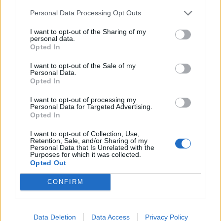
Personal Data Processing Opt Outs
I want to opt-out of the Sharing of my
Komentaras
personal data.
Opted In
I want to opt-out of the Sale of my
Personal Data.
Opted In
I want to opt-out of processing my
Personal Data for Targeted Advertising.
Opted In
I want to opt-out of Collection, Use,
Retention, Sale, and/or Sharing of my
This site is protected by
Personal Data that Is Unrelated with the
Sutinku su
taisyklėmis
reCAPTCHA and the Google
Purposes for which it was collected.
Opted Out
Privacy Policy
and
Terms of
Service
apply.
CONFIRM
Data Deletion
Data Access
Privacy Policy