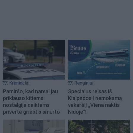
Kriminalai
Renginiai
Pamiršo, kad namai jau
Specialus reisas iš
priklauso kitiems:
Klaipėdos į nemokamą
nostalgija daiktams
vakarėlį „Viena naktis
privertė griebtis smurto
Nidoje“!