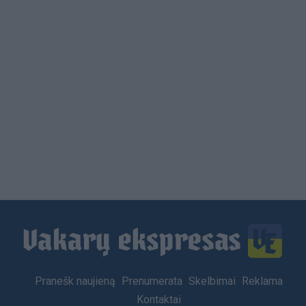
Load
More
Footer
Pranešk naujieną
Prenumerata
Skelbimai
Reklama
menu
Kontaktai