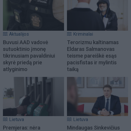
Aktualijos
Kriminalai
Buvusi AAD vadovė
Terorizmu kaltinamas
sutuoktinio įmonę
Eldaras Salmanovas
tikrinusiam pavaldiniui
teisme pareiškė esąs
skyrė priedą prie
pacisfistas ir mylintis
atlyginimo
taiką
Lietuva
Lietuva
Premjeras: nėra
Mindaugas Sinkevičius