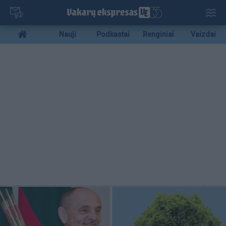
Pereiti
į
pagrindinį
Mobile
Nauji
Podkastai
Renginiai
Vaizdai
turinį
menu
bottom