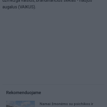
užmezga vaisius, brandinančius sėklas - naujus
augalus (VAIKUS).
Rekomenduojame
Namai žmonėms su psichikos ir