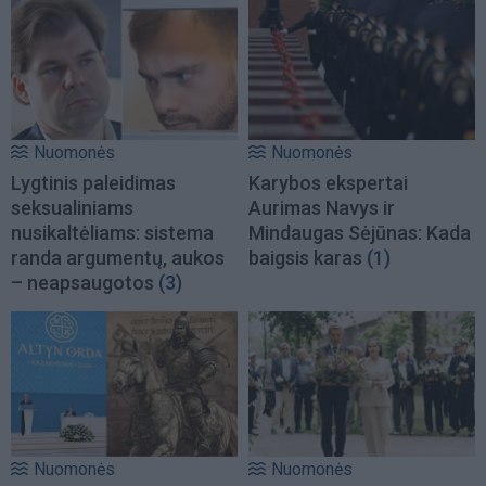
Nuomonės
Nuomonės
Lygtinis paleidimas
Karybos ekspertai
seksualiniams
Aurimas Navys ir
nusikaltėliams: sistema
Mindaugas Sėjūnas: Kada
randa argumentų, aukos
baigsis karas
(1)
– neapsaugotos
(3)
Nuomonės
Nuomonės