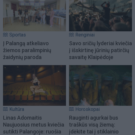
Sportas
Renginiai
Į Palangą atkeliavo
Savo sričių lyderiai kviečia
žiemos paralimpinių
į išskirtinę jūrinių patirčių
žaidynių paroda
savaitę Klaipėdoje
Kultūra
Horoskopai
Linas Adomaitis
Rauginti agurkai bus
Naujuosius metus kviečia
traškūs visą žiemą:
sutikti Palangoje: ruošia
įdėkite tai į stiklainio