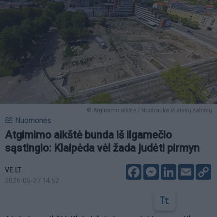
© Atgimimo aikštė / Nuotrauka iš atvirų šaltinių
Nuomonės
Atgimimo aikštė bunda iš ilgamečio
sąstingio: Klaipėda vėl žada judėti pirmyn
Facebook
Messenger
LinkedIn
Email
C
VE.LT
L
2026-05-27 14:52