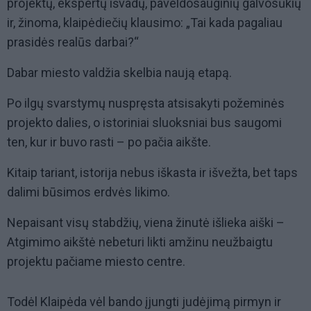
projektų, ekspertų išvadų, paveldosauginių galvosūkių
ir, žinoma, klaipėdiečių klausimo: „Tai kada pagaliau
prasidės realūs darbai?“
Dabar miesto valdžia skelbia naują etapą.
Po ilgų svarstymų nuspręsta atsisakyti požeminės
projekto dalies, o istoriniai sluoksniai bus saugomi
ten, kur ir buvo rasti – po pačia aikšte.
Kitaip tariant, istorija nebus iškasta ir išvežta, bet taps
dalimi būsimos erdvės likimo.
Nepaisant visų stabdžių, viena žinutė išlieka aiški –
Atgimimo aikštė nebeturi likti amžinu neužbaigtu
projektu pačiame miesto centre.
Todėl Klaipėda vėl bando įjungti judėjimą pirmyn ir