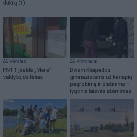
dukrą
(1)
Verslas
Kriminalai
FNTT įšaldė „Mere“
Dviem Klaipėdos
valdytojos lėšas
gimnazistams už kanapių
pagrobimą ir platinimą –
lygtinis laisvės atėmimas