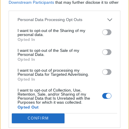
Downstream Participants
that may further disclose it to other
third parties.
Personal Data Processing Opt Outs
I want to opt-out of the Sharing of my
personal data.
Nuomonės
Nuomonės
Opted In
Aukso Orda amžių
Istorinis momentas Jūros
I want to opt-out of the Sale of my
glūdumoje ir šiandienoje
šventėje: Klaipėdos
Personal Data.
Opted In
meras Arvydas Vaitkus
padėkojo visiems,
I want to opt-out of processing my
prisidėjusiems prie
Personal Data for Targeted Advertising.
Opted In
renginio
I want to opt-out of Collection, Use,
Retention, Sale, and/or Sharing of my
Personal Data that Is Unrelated with the
Purposes for which it was collected.
Opted Out
CONFIRM