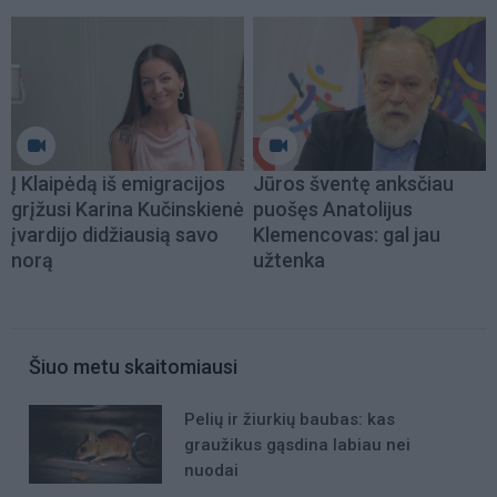
Į Klaipėdą iš emigracijos
Jūros šventę anksčiau
grįžusi Karina Kučinskienė
puošęs Anatolijus
įvardijo didžiausią savo
Klemencovas: gal jau
norą
užtenka
Šiuo metu skaitomiausi
Pelių ir žiurkių baubas: kas
graužikus gąsdina labiau nei
nuodai