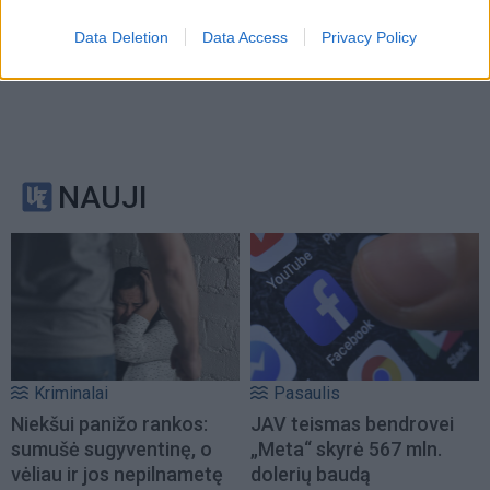
Data Deletion
Data Access
Privacy Policy
NAUJI
Kriminalai
Pasaulis
Niekšui panižo rankos:
JAV teismas bendrovei
sumušė sugyventinę, o
„Meta“ skyrė 567 mln.
vėliau ir jos nepilnametę
dolerių baudą