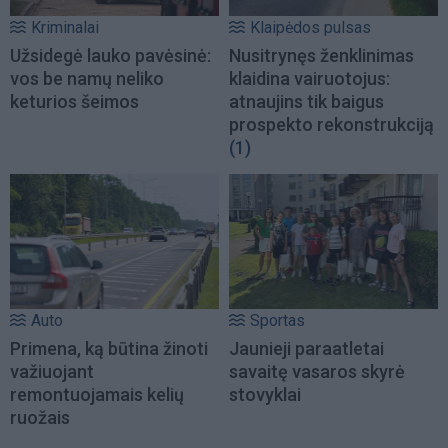
Kriminalai
Klaipėdos pulsas
Užsidegė lauko pavėsinė:
Nusitrynęs ženklinimas
vos be namų neliko
klaidina vairuotojus:
keturios šeimos
atnaujins tik baigus
prospekto rekonstrukciją
(1)
Auto
Sportas
Primena, ką būtina žinoti
Jaunieji paraatletai
važiuojant
savaitę vasaros skyrė
remontuojamais kelių
stovyklai
ruožais