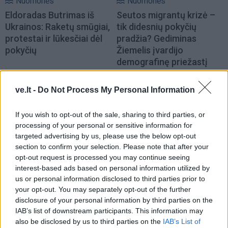
Nuomonės
Nuomonės
Eldoradas Butrimas iš
Seutos migrantų krizė –
Ukrainos: Raketų smūgiai,
tik didesnių pokyčių
protestai ir lūkesčiai dėl
pradžia? Gediminas
pokyčių
Žiemelis įvardijo
demografinę priežastį
ve.lt -
Do Not Process My Personal Information
If you wish to opt-out of the sale, sharing to third parties, or
processing of your personal or sensitive information for
targeted advertising by us, please use the below opt-out
section to confirm your selection. Please note that after your
Nuomonės
Nuomonės
opt-out request is processed you may continue seeing
Lygtinis paleidimas
Karybos ekspertai
interest-based ads based on personal information utilized by
seksualiniams
Aurimas Navys ir
us or personal information disclosed to third parties prior to
nusikaltėliams: sistema
Mindaugas Sėjūnas: Kada
your opt-out. You may separately opt-out of the further
randa argumentų, aukos
baigsis karas
(1)
disclosure of your personal information by third parties on the
– neapsaugotos
(3)
IAB’s list of downstream participants. This information may
also be disclosed by us to third parties on the
IAB’s List of