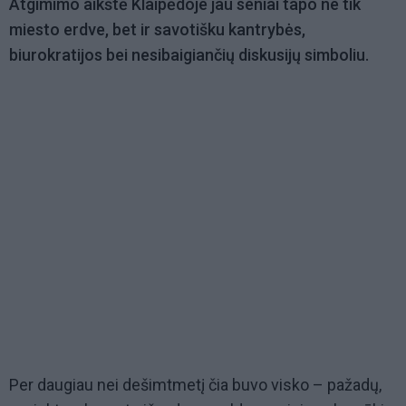
Atgimimo aikštė Klaipėdoje jau seniai tapo ne tik
miesto erdve, bet ir savotišku kantrybės,
biurokratijos bei nesibaigiančių diskusijų simboliu.
Per daugiau nei dešimtmetį čia buvo visko – pažadų,