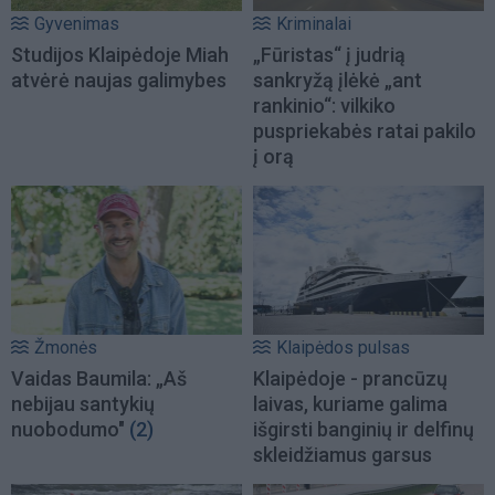
Gyvenimas
Kriminalai
Studijos Klaipėdoje Miah
„Fūristas“ į judrią
atvėrė naujas galimybes
sankryžą įlėkė „ant
rankinio“: vilkiko
puspriekabės ratai pakilo
į orą
Žmonės
Klaipėdos pulsas
Vaidas Baumila: „Aš
Klaipėdoje - prancūzų
nebijau santykių
laivas, kuriame galima
nuobodumo"
(2)
išgirsti banginių ir delfinų
skleidžiamus garsus