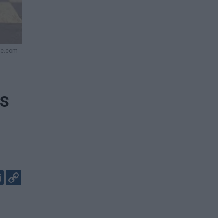
be.com
ės
er
kedIn
Email
Copy
Link