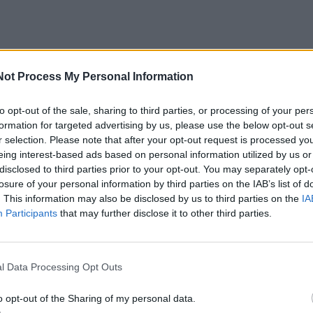
Not Process My Personal Information
 pagrindinis nesutarimas, kuris gali tapti lemtingas, yra
to opt-out of the sale, sharing to third parties, or processing of your per
emti: „užpultą demok
formation for targeted advertising by us, please use the below opt-out s
r selection. Please note that after your opt-out request is processed y
eing interest-based ads based on personal information utilized by us or
r Rusijos prezidentą Vladimirą Putiną, kurį jis apibūdino ka
disclosed to third parties prior to your opt-out. You may separately opt-
sį karą.
losure of your personal information by third parties on the IAB’s list of
. This information may also be disclosed by us to third parties on the
IA
Participants
that may further disclose it to other third parties.
į aljanso širdį ir peržengia Ukrainos ribas - kyla klausimas, 
jomis galima pasitikėti kaip partnerėmis“, - aiškino admir
l Data Processing Opt Outs
 mano, kad NATO pabaiga gali tapti naujo karinio aljanso -
o opt-out of the Sharing of my personal data.
organizacijos - pradžia.