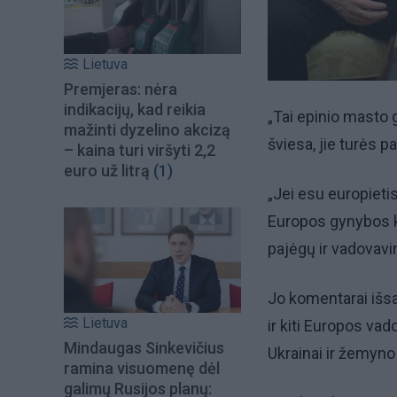
Lietuva
Premjeras: nėra
indikacijų, kad reikia
„Tai epinio masto g
mažinti dyzelino akcizą
šviesa, jie turės pa
– kaina turi viršyti 2,2
euro už litrą
(1)
„Jei esu europietis
Europos gynybos k
pajėgų ir vadovavi
Jo komentarai išsa
Lietuva
ir kiti Europos va
Mindaugas Sinkevičius
Ukrainai ir žemyn
ramina visuomenę dėl
galimų Rusijos planų: