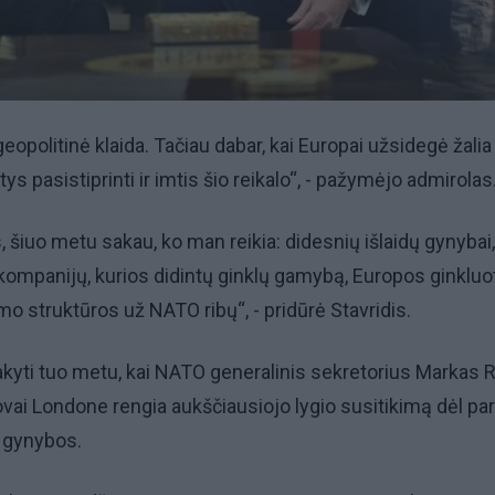
eopolitinė klaida. Tačiau dabar, kai Europai užsidegė žalia
tys pasistiprinti ir imtis šio reikalo“, - pažymėjo admirolas
, šiuo metu sakau, ko man reikia: didesnių išlaidų gynybai,
ompanijų, kurios didintų ginklų gamybą, Europos ginkluo
mo struktūros už NATO ribų“, - pridūrė Stavridis.
kyti tuo metu, kai NATO generalinis sekretorius Markas 
dovai Londone rengia aukščiausiojo lygio susitikimą dėl p
o gynybos.