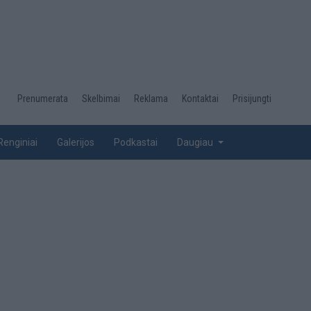
Desktop
Prenumerata
Skelbimai
Reklama
Kontaktai
Prisijungti
menu
top
Renginiai
Galerijos
Podkastai
Daugiau