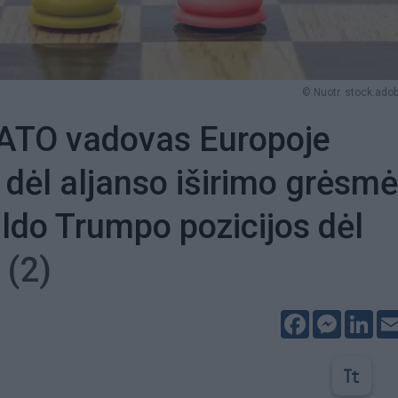
© Nuotr. stock.ado
ATO vadovas Europoje
 dėl aljanso iširimo grėsm
ldo Trumpo pozicijos dėl
s
(2)
Facebook
Messeng
Lin