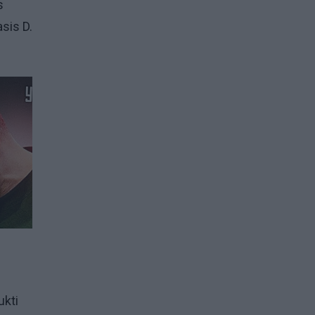
s
sis D.
ukti