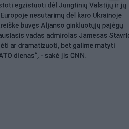
oti egzistuoti dėl Jungtinių Valstijų ir jų
 Europoje nesutarimų dėl karo Ukrainoje
reiškė buvęs Aljanso ginkluotųjų pajėgų
ausiasis vadas admirolas Jamesas Stavri
ėti ar dramatizuoti, bet galime matyti
TO dienas“, - sakė jis CNN.