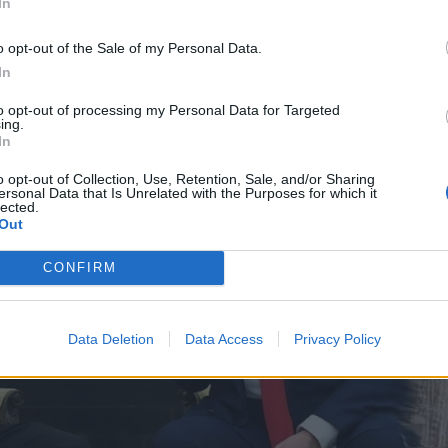
In
AV prezidentas Donaldas Trumpas „leido aiškiai suprasti, 
o opt-out of the Sale of my Personal Data.
ėti Ukrainai“.
In
to opt-out of processing my Personal Data for Targeted
ing.
In
o opt-out of Collection, Use, Retention, Sale, and/or Sharing
ersonal Data that Is Unrelated with the Purposes for which it
lected.
Out
CONFIRM
Data Deletion
Data Access
Privacy Policy