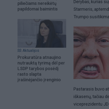
Derybas, kurias su
piliečiams nereikėtų
papildomai baimintis
Starmeris, aptemd
Trumpo susitikima
Aktualijos
Prokuratūra atnaujino
nutrauktą tyrimą dėl per
LSDP tarybos posėdį
rasto slapta
įrašinėjančio įrenginio
Pastarasis buvo at
iškasenų, tačiau d
viceprezidentu JD