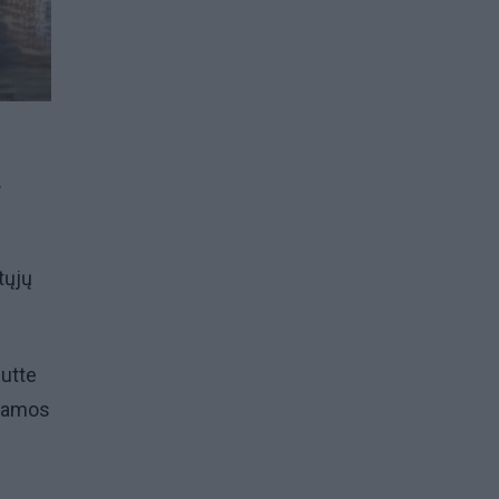
.
tųjų
Rutte
aramos