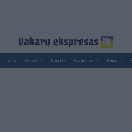
Jūra
Sportas
Pasaulis
Verslas
Gyvenimas