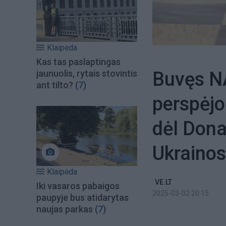
Klaipėda
Kas tas paslaptingas
Buvęs N
jaunuolis, rytais stovintis
ant tilto?
(7)
perspėjo
dėl Dona
Ukraino
Klaipėda
VE.LT
Iki vasaros pabaigos
2025-03-02 20:15
paupyje bus atidarytas
naujas parkas
(7)