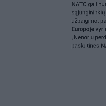
NATO gali nust
sąjungininkių
užbaigimo, pa
Europoje vyri
„Nenoriu perd
paskutines NA