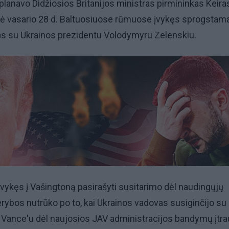
planavo Didžiosios Britanijos ministras pirmininkas Keira
ė vasario 28 d. Baltuosiuose rūmuose įvykęs sprogstama
s su Ukrainos prezidentu Volodymyru Zelenskiu.
vykęs į Vašingtoną pasirašyti susitarimo dėl naudingųjų
erybos nutrūko po to, kai Ukrainos vadovas susiginčijo su
 Vance'u dėl naujosios JAV administracijos bandymų įtra