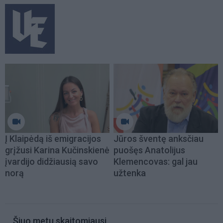
Į Klaipėdą iš emigracijos
Jūros šventę anksčiau
grįžusi Karina Kučinskienė
puošęs Anatolijus
įvardijo didžiausią savo
Klemencovas: gal jau
norą
užtenka
Šiuo metu skaitomiausi