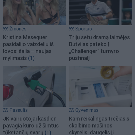
Žmonės
Sportas
Kristina Meseguer
Trijų setų dramą laimėjęs
pasidalijo vaizdeliu iš
Butvilas pateko į
lovos: šalia – naujas
„Challenger“ turnyro
mylimasis
(1)
pusfinalį
Pasaulis
Gyvenimas
JK vairuotojai kasdien
Kam reikalingas trečiasis
pavagia kuro už šimtus
skalbimo mašinos
tūkstančių svarų
(1)
skyrelis: daugelis jį