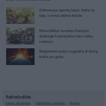
Geltonuoja agurkų lapai: kalta ne
liga, o viena dažna klaida
Rekordiškai nusekęs Dunojus
atidengė II pasaulinio karo laikų
radinius
Magnetinė audra rugpjūčio 8 dieną:
kokia jos galia
Raktažodžiai
karas ukrainoje
vladimiras putinas
Rusija