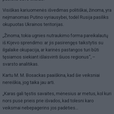
Visiškas kariuomenės išvedimas politiškai, žinoma, yra
neįmanomas Putino vyriausybei, todėl Rusija pasiliks
okupuotas Ukrainos teritorijas.
„Žinoma, tokia ugnies nutraukimo forma pareikalautų
iš Kijevo sprendimo: ar jis pasirengęs taikstytis su
ilgalaike okupacija, ar karinės pastangos turi būti
tęsiamos siekiant išlaisvinti šiuos regionus“, –
svarsto analitikas.
Kartu M. M. Bosackas paaiškina, kad šie veiksniai
nereiškia, jog taika jau arti.
„Karas gali tęstis savaites, mėnesius ar metus, kol kuri
nors pusė prieis prie išvados, kad tolesni karo
veiksmai nebepagerins jos padėties...