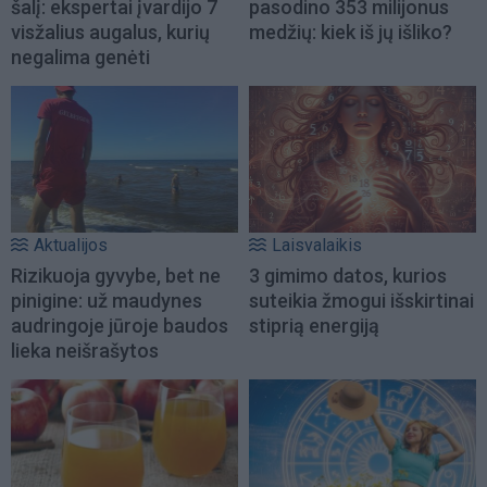
šalį: ekspertai įvardijo 7
pasodino 353 milijonus
visžalius augalus, kurių
medžių: kiek iš jų išliko?
negalima genėti
Aktualijos
Laisvalaikis
Rizikuoja gyvybe, bet ne
3 gimimo datos, kurios
pinigine: už maudynes
suteikia žmogui išskirtinai
audringoje jūroje baudos
stiprią energiją
lieka neišrašytos