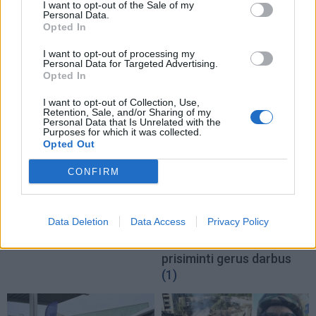
I want to opt-out of the Sale of my
Personal Data.
Opted In
TAIP PAT SKAITYKITE
I want to opt-out of processing my
Personal Data for Targeted Advertising.
Opted In
I want to opt-out of Collection, Use,
Retention, Sale, and/or Sharing of my
Personal Data that Is Unrelated with the
Purposes for which it was collected.
Opted Out
CONFIRM
Nuomonės
Nuomonės
Gediminas Vilniaus
Dominykas Vanhara apie
neįkūrė? Istoriko teiginiai
Kazimierą Danutę
Data Deletion
Data Access
Privacy Policy
griauna vieną žinomiausių
Prunskienę: žmogaus
legendų
mirties valandą dera
prisiminti gerus darbus
(1)