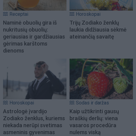
Receptai
Horoskopai
Naminė obuolių gira iš
Trijų Zodiako ženklų
nukritusių obuolių:
laukia didžiausia sėkmė
geriausias ir gardžiausias
ateinančią savaitę
gėrimas karštoms
dienoms
Horoskopai
Sodas ir daržas
Astrologė įvardijo
Kaip užtikrinti gausų
Zodiako ženklus, kuriems
braškių derlių: viena
niekada nerūpi svetimas
vasaros procedūra
asmeninis gyvenimas
nulems viską