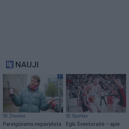
NAUJI
Žmonės
Sportas
Pareigūnams nepavyksta
Eglė Šventoraitė – apie