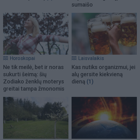
sumaišo
Horoskopai
Laisvalaikis
Ne tik meilė, bet ir noras
Kas nutiks organizmui, jei
sukurti šeimą: šių
alų gersite kiekvieną
Zodiako ženklų moterys
dieną
(1)
greitai tampa žmonomis