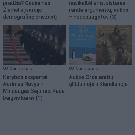
pradžia? Gediminas
nusikaltėliams: sistema
Žiemelis įvardijo
randa argumentų, aukos
demografinę priežastį
– neapsaugotos
(3)
Nuomonės
Nuomonės
Karybos ekspertai
Aukso Orda amžių
Aurimas Navys ir
glūdumoje ir šiandienoje
Mindaugas Sėjūnas: Kada
baigsis karas
(1)