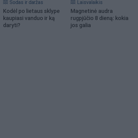
Sodas ir daržas
Laisvalaikis
Kodėl po lietaus sklype
Magnetinė audra
kaupiasi vanduo ir ką
rugpjūčio 8 dieną: kokia
daryti?
jos galia
Load
More