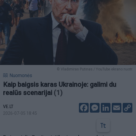
© Vladimiras Putinas / YouTube ekrano nuotr.
Nuomonės
Kaip baigsis karas Ukrainoje: galimi du
realūs scenarijai
(1)
Facebook
Messenger
LinkedIn
Email
C
VE.LT
L
2026-07-05 18:45