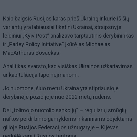
Kaip baigsis Rusijos karas prieš Ukrainą ir kurie iš šių
variantų yra labiausiai tikėtini Ukrainai, straipsnyje
leidiniui „Kyiv Post“ analizavo tarptautinis derybininkas
ir „Parley Policy Initiative“ įkūrėjas Michaelas
MacArthuras Bosackas.
Analitikas svarsto, kad visiškas Ukrainos užkariavimas
ar kapituliacija tapo neįmanomi.
Jo nuomone, šiuo metu Ukraina yra stipriausioje
derybinėje pozicijoje nuo 2022 metų rudens.
Dėl „tolimojo nuotolio sankcijų“ – reguliarių smūgių
naftos perdirbimo gamykloms ir kariniams objektams
gilioje Rusijos Federacijos užnugaryje – Kijevas
perkėlė karą į Rusijos teritoriją.