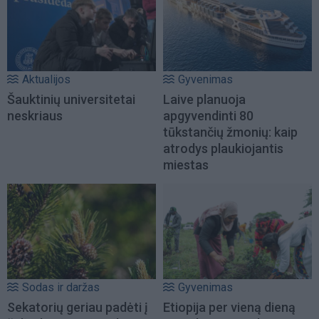
Aktualijos
Gyvenimas
Šauktinių universitetai
Laive planuoja
neskriaus
apgyvendinti 80
tūkstančių žmonių: kaip
atrodys plaukiojantis
miestas
Sodas ir daržas
Gyvenimas
Sekatorių geriau padėti į
Etiopija per vieną dieną