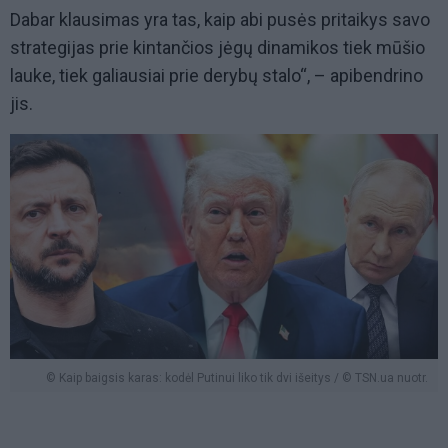
Dabar klausimas yra tas, kaip abi pusės pritaikys savo
strategijas prie kintančios jėgų dinamikos tiek mūšio
lauke, tiek galiausiai prie derybų stalo“, – apibendrino
jis.
© Kaip baigsis karas: kodėl Putinui liko tik dvi išeitys / © TSN.ua nuotr.