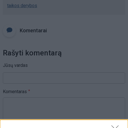
taikos derybos
Komentarai
Rašyti komentarą
Jūsų vardas
Komentaras