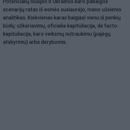
Potencialių Rusijos ir Ukrainos karo pabaigos
scenarijų ratas iš esmės susiaurėjo, mano užsienio
analitikas. Kiekvienas karas baigiasi vienu iš penkių
būdų: užkariavimu, oficialia kapituliacija, de facto
kapituliacija, karo veiksmų nutraukimu (pajėgų
atskyrimu) arba derybomis.