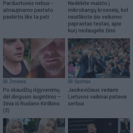
Parduotuvės nebus -
Nedėkite maisto į
atnaujinamo pastato
mikrobangų krosnelę, kol
paskirtis liks ta pati
neatlikote šio veiksmo:
paprastas testas, apie
kurį nedaugelis žino
Žmonės
Sportas
Po skaudžių išgyvenimų
Jasikevičiaus vedami
dėl dingusio augintinio –
Lietuvos vaikinai patiesė
žinia iš Ruslano Kirilkino
serbus
(3)