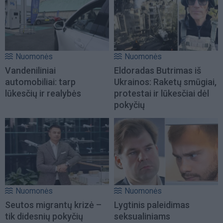
Nuomonės
Nuomonės
Vandeniliniai
Eldoradas Butrimas iš
automobiliai: tarp
Ukrainos: Raketų smūgiai,
lūkesčių ir realybės
protestai ir lūkesčiai dėl
pokyčių
Nuomonės
Nuomonės
Seutos migrantų krizė –
Lygtinis paleidimas
tik didesnių pokyčių
seksualiniams