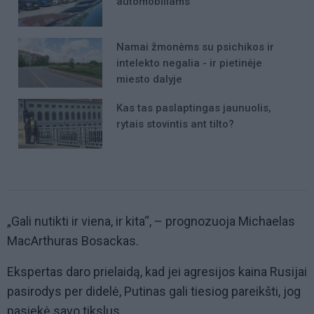
automobiliams
Namai žmonėms su psichikos ir
intelekto negalia - ir pietinėje
miesto dalyje
Kas tas paslaptingas jaunuolis,
rytais stovintis ant tilto?
„Gali nutikti ir viena, ir kita“, – prognozuoja Michaelas
MacArthuras Bosackas.
Ekspertas daro prielaidą, kad jei agresijos kaina Rusijai
pasirodys per didelė, Putinas gali tiesiog pareikšti, jog
pasiekė savo tikslus.