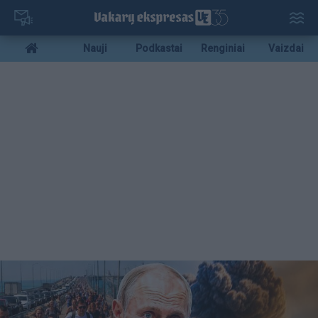
Pereiti
į
pagrindinį
Mobile
Nauji
Podkastai
Renginiai
Vaizdai
turinį
menu
bottom