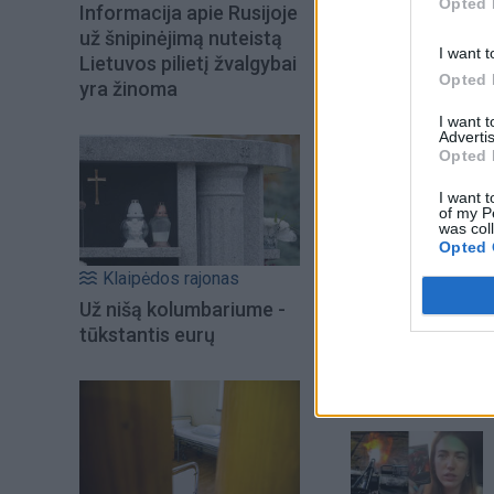
buvo standartinė p
Opted 
Informacija apie Rusijoje
už šnipinėjimą nuteistą
I want t
Lietuvos pilietį žvalgybai
Opted 
yra žinoma
I want 
Advertis
Opted 
I want t
of my P
was col
Opted 
Klaipėdos rajonas
Už nišą kolumbariume -
tūkstantis eurų
Šiuo metu skait