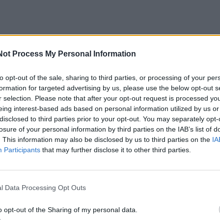
as ir pirmieji iššūkiai
Not Process My Personal Information
iro Lenino mirties partinėje vadovybėje užvirė aršios disku
to opt-out of the sale, sharing to third parties, or processing of your per
formation for targeted advertising by us, please use the below opt-out s
ko paprastų ir kuklių laidotuvių, politinė būtinybė diktavo k
r selection. Please note that after your opt-out request is processed y
je reikėjo sukurti apčiuopiamą, matomą ir masėms priein
eing interest-based ads based on personal information utilized by us or
disclosed to third parties prior to your opt-out. You may separately opt-
losure of your personal information by third parties on the IAB’s list of
. This information may also be disclosed by us to third parties on the
IA
amentali problema: kaip išsaugoti kūną vasaros karščių m
Participants
that may further disclose it to other third parties.
istavo technologijų ilgalaikiam biologinių audinių
l Data Processing Opt Outs
ausi patologanatomai atliko laikinąjį balzamavimą formalin
o opt-out of the Sharing of my personal data.