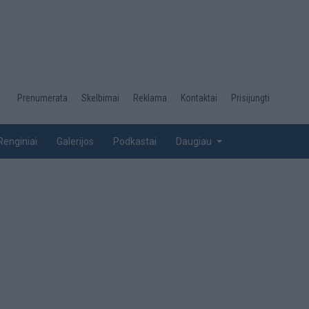
Desktop
Prenumerata
Skelbimai
Reklama
Kontaktai
Prisijungti
menu
top
Renginiai
Galerijos
Podkastai
Daugiau