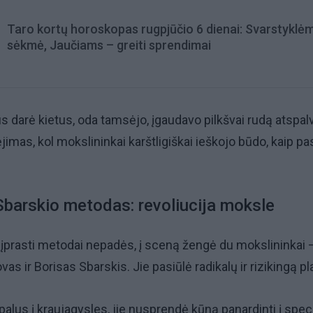
Taro kortų horoskopas rugpjūčio 6 dienai: Svarstyklė
sėkmė, Jaučiams – greiti sprendimai
s darė kietus, oda tamsėjo, įgaudavo pilkšvai rudą atspalvį
ėjimas, kol mokslininkai karštligiškai ieškojo būdo, kaip pa
Sbarskio metodas: revoliucija moksle
d įprasti metodai nepadės, į sceną žengė du mokslininkai 
as ir Borisas Sbarskis. Jie pasiūlė radikalų ir rizikingą p
alus į kraujagysles, jie nusprendė kūną panardinti į speci