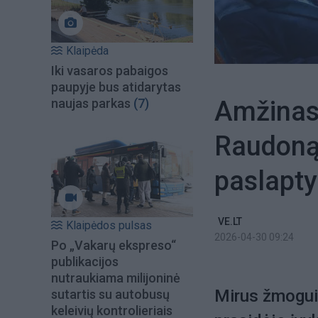
Klaipėda
Iki vasaros pabaigos
paupyje bus atidarytas
Amžinasi
naujas parkas
(7)
Raudonąj
paslapty
VE.LT
Klaipėdos pulsas
2026-04-30 09:24
Po „Vakarų ekspreso“
publikacijos
nutraukiama milijoninė
Mirus žmogui,
sutartis su autobusų
keleivių kontrolieriais