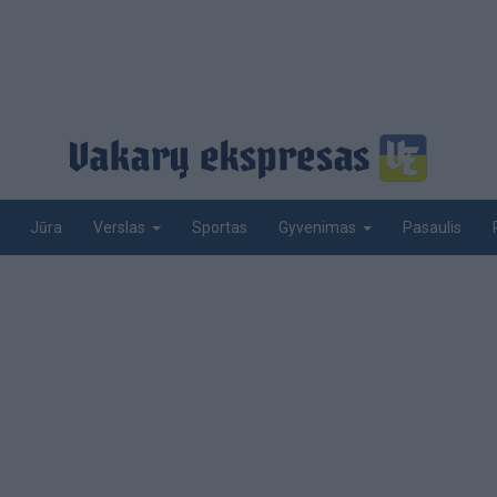
Jūra
Sportas
Pasaulis
Verslas
Gyvenimas