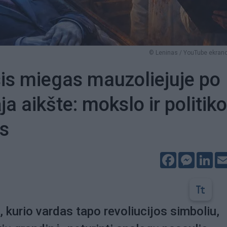
© Leninas / YouTube ekrano
s miegas mauzoliejuje po
a aikšte: mokslo ir politik
s
Facebook
Messeng
Lin
 kurio vardas tapo revoliucijos simboliu,