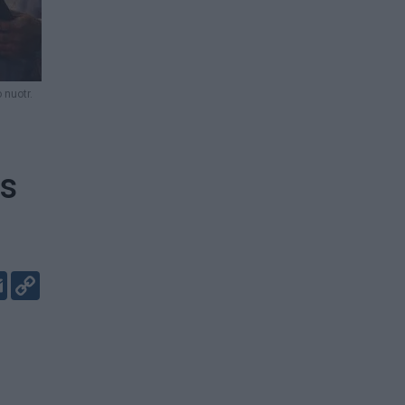
 nuotr.
os
er
kedIn
Email
Copy
Link