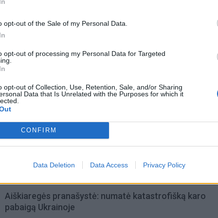
rocedūra, leidžianti išlaikyti kūną vos kelis mėnesius.
In
o opt-out of the Sale of my Personal Data.
In
to opt-out of processing my Personal Data for Targeted
ing.
In
o opt-out of Collection, Use, Retention, Sale, and/or Sharing
ersonal Data that Is Unrelated with the Purposes for which it
lected.
Out
CONFIRM
Data Deletion
Data Access
Privacy Policy
omiausi
Aiškiaregės pranašystė: numatė katastrofišką karo
pabaigą Ukrainoje