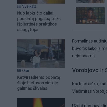
Sveikata
Nuo lapkričio daliai
pacientų pagalbą teiks
išplėstinės praktikos
slaugytojai
Formalinas audiniu
buvo tik laiko laim
neįmanomą.
Vorobjovo ir 
Orai
Ketvirtadienio popietę
šioje Lietuvos vietoje
Kai tapo aišku, ka
galimas škvalas
Vladimiras Vorobjov
Užuot pumpavę tirp