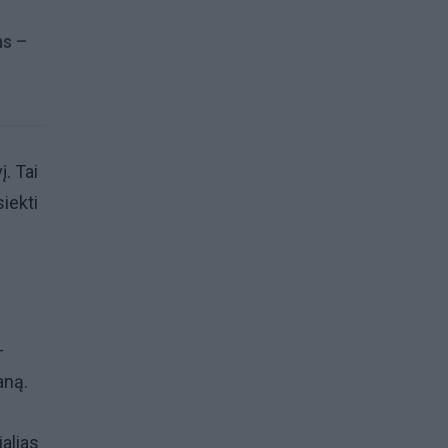
ms –
. Tai
siekti
–
laną.
alias