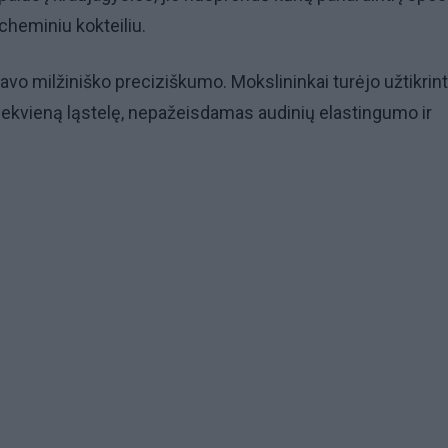
cheminiu kokteiliu.
avo milžiniško preciziškumo. Mokslininkai turėjo užtikrint
kiekvieną ląstelę, nepažeisdamas audinių elastingumo ir