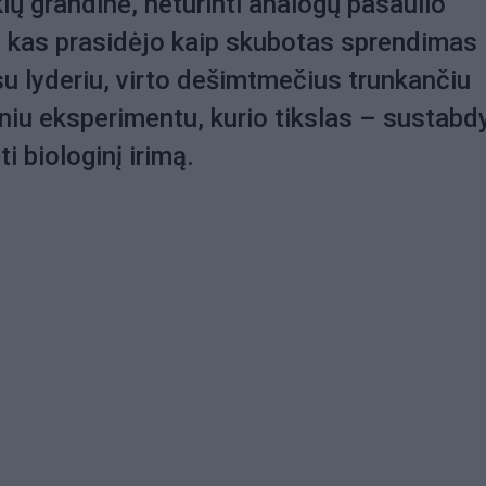
kių grandinė, neturinti analogų pasaulio
ai, kas prasidėjo kaip skubotas sprendimas
 su lyderiu, virto dešimtmečius trunkančiu
niu eksperimentu, kurio tikslas – sustabdy
ti biologinį irimą.