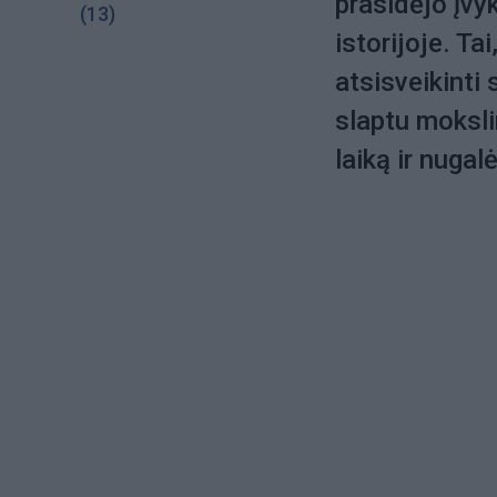
prasidėjo įvy
(13)
istorijoje. T
atsisveikinti
slaptu moksli
laiką ir nugalė