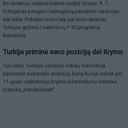
Be Ukrainos, vadovai palietė padėtį Sirijoje. R. T.
Erdoganas paragino Vašingtoną panaikinti sankcijas
šiai šaliai. Pokalbio metu taip pat buvo aptartas
Turkijos grįžimo į naikintuvų F-35 programą
klausimas.
Turkija priminė savo poziciją dėl Krymo
Tuo tarpu Turkijos užsienio reikalų ministerija
pasmerkė pusiasalio aneksiją, kurią Rusija įvykdė per
11-ąsias vadinamojo Krymo referendumo metines,
praneša „Handelsblatt“.