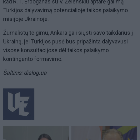
kad R. T. Erdoganas su V. Zelenskiu aptarė galimą
Turkijos dalyvavimą potencialioje taikos palaikymo
misijoje Ukrainoje.
Žurnalistų teigimu, Ankara gali siųsti savo taikdarius į
Ukrainą, jei Turkijos pusė bus pripažinta dalyvavusi
visose konsultacijose dėl taikos palaikymo
kontingento formavimo.
Šaltinis: dialog.ua