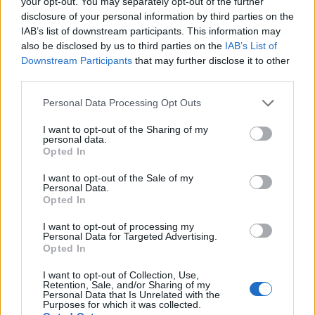
your opt-out. You may separately opt-out of the further
jaunina
disclosure of your personal information by third parties on the
Kraupi avarija prie Vilniaus atėmė
IAB’s list of downstream participants. This information may
also be disclosed by us to third parties on the
IAB’s List of
tris brangiausius žmones: pranešė,
Downstream Participants
that may further disclose it to other
kaip bus atsisveikinama su
third parties.
mergaite, jos mama ir močiute
Personal Data Processing Opt Outs
I want to opt-out of the Sharing of my
personal data.
Opted In
Raktažodžiai
I want to opt-out of the Sale of my
Recepas Tayyipas Erdoganas
trampas
Personal Data.
Opted In
iniciatyvos
I want to opt-out of processing my
Personal Data for Targeted Advertising.
Opted In
Komentarai
I want to opt-out of Collection, Use,
Retention, Sale, and/or Sharing of my
Personal Data that Is Unrelated with the
Purposes for which it was collected.