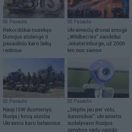
Pasaulis
Pasaulis
Rekordiškai nusekęs
Ukrainiečių dronai smogė
Dunojus atidengė II
„Wildberries“ sandėliui
pasaulinio karo laikų
Jekaterinburge, už 2000
radinius
km nuo sienos
Pasaulis
Pasaulis
Nauji ISW duomenys:
„Slėptis jau per vėlu,
Rusija į kovą siunčia
šunsnukiai“: ukrainietis
Ukrainos karo belaisvius
sudalyvavo Rusijos
gynybos vadų vaizdo