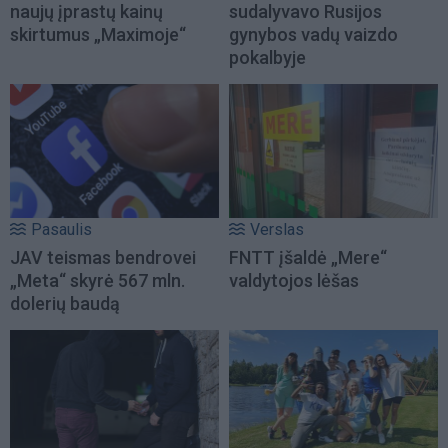
naujų įprastų kainų
sudalyvavo Rusijos
skirtumus „Maximoje“
gynybos vadų vaizdo
pokalbyje
Pasaulis
Verslas
JAV teismas bendrovei
FNTT įšaldė „Mere“
„Meta“ skyrė 567 mln.
valdytojos lėšas
dolerių baudą