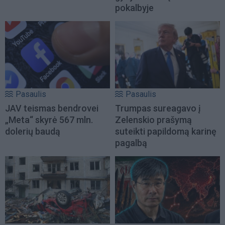
pokalbyje
Pasaulis
Pasaulis
JAV teismas bendrovei
Trumpas sureagavo į
„Meta“ skyrė 567 mln.
Zelenskio prašymą
dolerių baudą
suteikti papildomą karinę
pagalbą