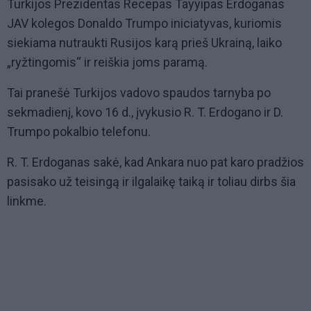
Turkijos Prezidentas Recepas Tayyipas Erdoganas
JAV kolegos Donaldo Trumpo iniciatyvas, kuriomis
siekiama nutraukti Rusijos karą prieš Ukrainą, laiko
„ryžtingomis“ ir reiškia joms paramą.
Tai pranešė Turkijos vadovo spaudos tarnyba po
sekmadienį, kovo 16 d., įvykusio R. T. Erdogano ir D.
Trumpo pokalbio telefonu.
R. T. Erdoganas sakė, kad Ankara nuo pat karo pradžios
pasisako už teisingą ir ilgalaikę taiką ir toliau dirbs šia
linkme.