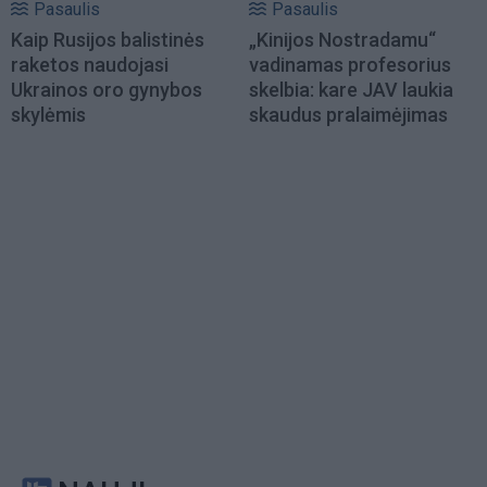
Pasaulis
Pasaulis
Kaip Rusijos balistinės
„Kinijos Nostradamu“
raketos naudojasi
vadinamas profesorius
Ukrainos oro gynybos
skelbia: kare JAV laukia
skylėmis
skaudus pralaimėjimas