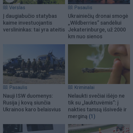
Verslas
Pasaulis
Į daugiabučio statybas
Ukrainiečių dronai smogė
kaime investuojantis
„Wildberries“ sandėliui
verslininkas: tai yra ateitis
Jekaterinburge, už 2000
km nuo sienos
Pasaulis
Kriminalai
Nauji ISW duomenys:
Nelaukti svečiai išėjo ne
Rusija į kovą siunčia
tik su „lauktuvėmis“: į
Ukrainos karo belaisvius
nakties tamsą išsivedė ir
merginą
(1)