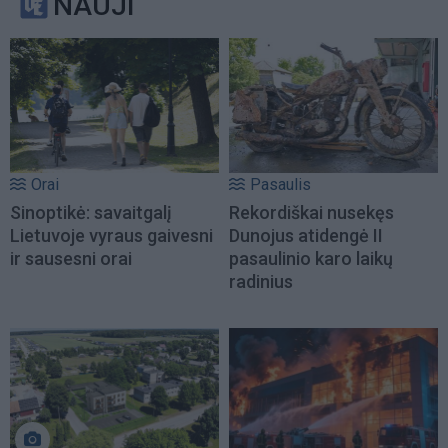
NAUJI
Orai
Pasaulis
Sinoptikė: savaitgalį
Rekordiškai nusekęs
Lietuvoje vyraus gaivesni
Dunojus atidengė II
ir sausesni orai
pasaulinio karo laikų
radinius