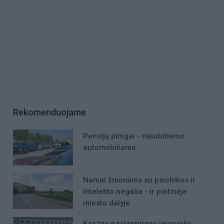
Rekomenduojame
Pensijų pinigai - naudotiems
automobiliams
Namai žmonėms su psichikos ir
intelekto negalia - ir pietinėje
miesto dalyje
Kas tas paslaptingas jaunuolis,