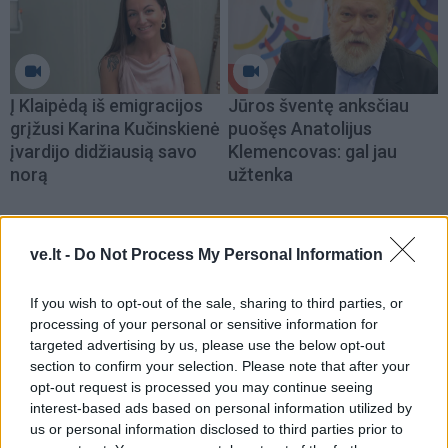
Į Klaipėdą iš emigracijos
Jūros šventę anksčiau
grįžusi Karina Kučinskienė
puošęs Anatolijus
įvardijo didžiausią savo
Klemencovas: gal jau
norą
užtenka
ve.lt -
Do Not Process My Personal Information
Šiuo metu skaitomiausi
If you wish to opt-out of the sale, sharing to third parties, or
Aiškiaregės pranašystė: numatė
processing of your personal or sensitive information for
katastrofišką karo pabaigą
targeted advertising by us, please use the below opt-out
Ukrainoje
section to confirm your selection. Please note that after your
opt-out request is processed you may continue seeing
Kaip atjauninti įvaizdį artėjant prie
interest-based ads based on personal information utilized by
60-ies: 10 kirpimų, kurie vizualiai
us or personal information disclosed to third parties prior to