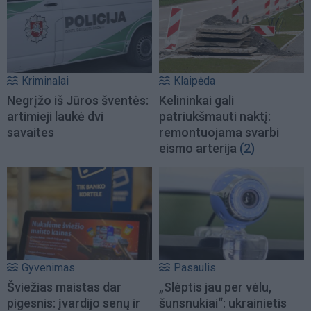
Kriminalai
Klaipėda
Negrįžo iš Jūros šventės:
Kelininkai gali
artimieji laukė dvi
patriukšmauti naktį:
savaites
remontuojama svarbi
eismo arterija
(2)
Gyvenimas
Pasaulis
Šviežias maistas dar
„Slėptis jau per vėlu,
pigesnis: įvardijo senų ir
šunsnukiai“: ukrainietis