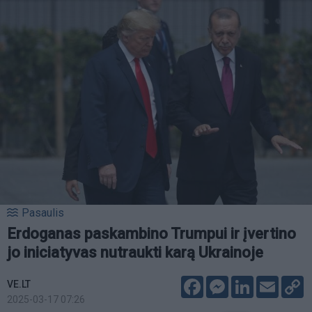
Pasaulis
Erdoganas paskambino Trumpui ir įvertino
jo iniciatyvas nutraukti karą Ukrainoje
Facebook
Messenger
LinkedIn
Email
C
VE.LT
L
2025-03-17 07:26