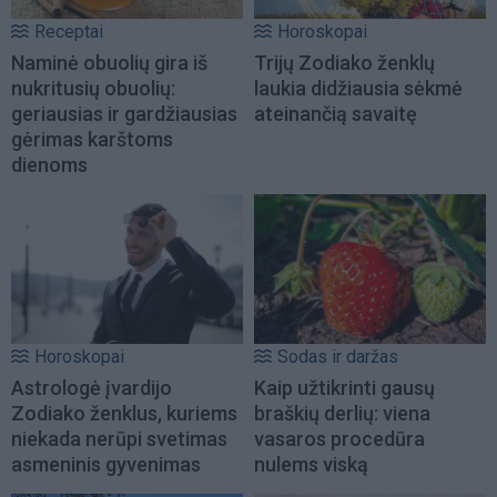
Receptai
Horoskopai
Naminė obuolių gira iš
Trijų Zodiako ženklų
nukritusių obuolių:
laukia didžiausia sėkmė
geriausias ir gardžiausias
ateinančią savaitę
gėrimas karštoms
dienoms
Horoskopai
Sodas ir daržas
Astrologė įvardijo
Kaip užtikrinti gausų
Zodiako ženklus, kuriems
braškių derlių: viena
niekada nerūpi svetimas
vasaros procedūra
asmeninis gyvenimas
nulems viską