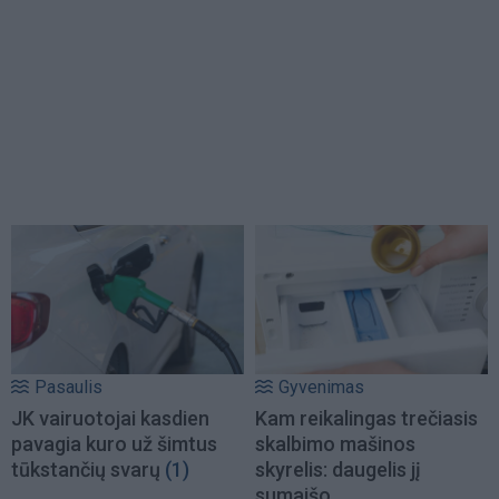
Pasaulis
Gyvenimas
JK vairuotojai kasdien
Kam reikalingas trečiasis
pavagia kuro už šimtus
skalbimo mašinos
tūkstančių svarų
(1)
skyrelis: daugelis jį
sumaišo