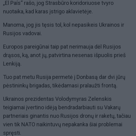
„El País“ rašo, jog Strasbūro koridoriuose tvyro
nuotaika, kad karas įstrigo aklavietėje.
Manoma, jog jis tęsis tol, kol nepasikeis Ukrainos ir
Rusijos vadovai.
Europos pareigūnai taip pat nerimauja dėl Rusijos
drąsos, ką, anot jų, patvirtina nesenas išpuolis prieš
Lenkiją.
Tuo pat metu Rusija permetė į Donbasą dar dvi jūrų
pėstininkų brigadas, tikėdamasi pralaužti frontą.
Ukrainos prezidentas Volodymyras Zelenskis
teigiamai įvertino idėją bendradarbiauti su Vakarų
partneriais ginantis nuo Rusijos dronų ir raketų, tačiau
vien tik NATO naikintuvų nepakanka šiai problemai
spręsti.