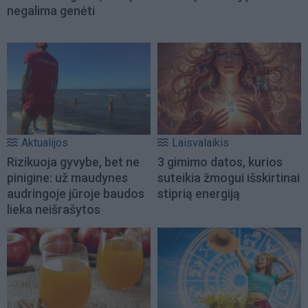
negalima genėti
Aktualijos
Laisvalaikis
Rizikuoja gyvybe, bet ne
3 gimimo datos, kurios
pinigine: už maudynes
suteikia žmogui išskirtinai
audringoje jūroje baudos
stiprią energiją
lieka neišrašytos