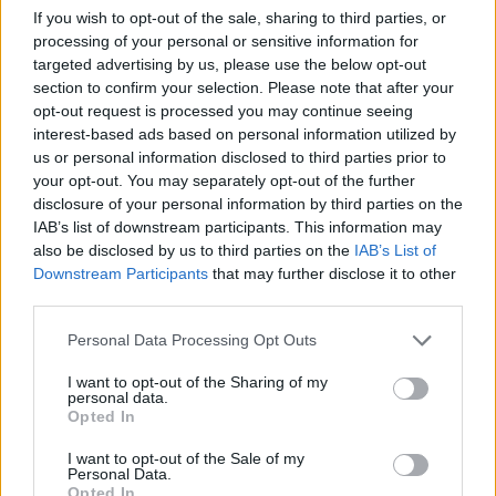
If you wish to opt-out of the sale, sharing to third parties, or
naujam sankcijų paketui
Vladimirui Putinui
(2)
processing of your personal or sensitive information for
targeted advertising by us, please use the below opt-out
section to confirm your selection. Please note that after your
opt-out request is processed you may continue seeing
interest-based ads based on personal information utilized by
us or personal information disclosed to third parties prior to
your opt-out. You may separately opt-out of the further
disclosure of your personal information by third parties on the
Pasaulis
Pasaulis
IAB’s list of downstream participants. This information may
Rekordiškai nusekęs
Ukrainiečių dronai smogė
also be disclosed by us to third parties on the
IAB’s List of
Dunojus atidengė II
„Wildberries“ sandėliui
Downstream Participants
that may further disclose it to other
pasaulinio karo laikų
Jekaterinburge, už 2000
third parties.
radinius
(1)
km nuo sienos
Personal Data Processing Opt Outs
I want to opt-out of the Sharing of my
personal data.
Opted In
I want to opt-out of the Sale of my
Personal Data.
Opted In