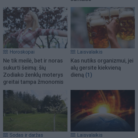
Horoskopai
Laisvalaikis
Ne tik meilė, bet ir noras
Kas nutiks organizmui, jei
sukurti šeimą: šių
alų gersite kiekvieną
Zodiako ženklų moterys
dieną
(1)
greitai tampa žmonomis
Sodas ir daržas
Laisvalaikis