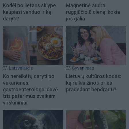
Kodėl po lietaus sklype
Magnetinė audra
kaupiasi vanduo ir ką
rugpjūčio 8 dieną: kokia
daryti?
jos galia
Laisvalaikis
Gyvenimas
Ko nereikėtų daryti po
Lietuvių kultūros kodas:
vakarienės:
ką reikia žinoti prieš
gastroenterologai davė
pradedant bendrauti?
tris patarimus sveikam
virškinimui