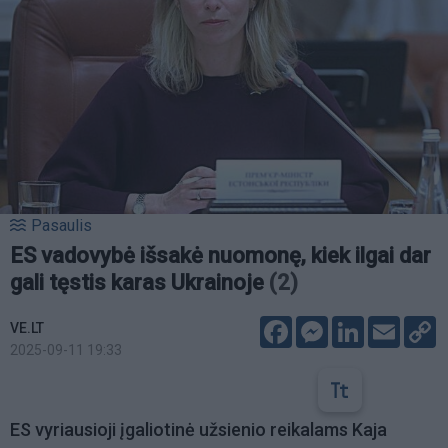
Pasaulis
ES vadovybė išsakė nuomonę, kiek ilgai dar
gali tęstis karas Ukrainoje
(2)
Facebook
Messenger
LinkedIn
Email
C
VE.LT
L
2025-09-11 19:33
ES vyriausioji įgaliotinė užsienio reikalams Kaja