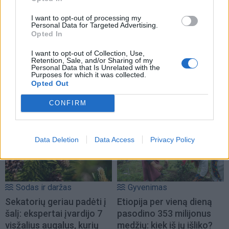
I want to opt-out of processing my
Personal Data for Targeted Advertising.
Opted In
I want to opt-out of Collection, Use,
Retention, Sale, and/or Sharing of my
Personal Data that Is Unrelated with the
Purposes for which it was collected.
Opted Out
NAUJI
CONFIRM
Data Deletion
Data Access
Privacy Policy
Sodas ir daržas
Gyvenimas
Sekatorių geriau padėti į
Etiopija per vieną dieną
šalį: ekspertai įvardijo 7
pasodino 353 milijonus
visžalius augalus, kurių
medžių: kiek iš jų išliko?