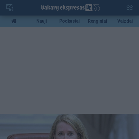
Pereiti
į
pagrindinį
Mobile
Nauji
Podkastai
Renginiai
Vaizdai
turinį
menu
bottom