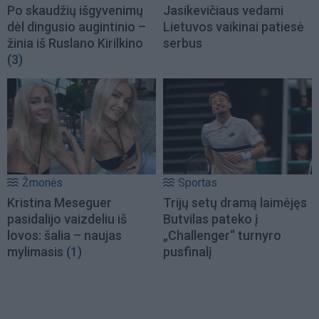
Po skaudžių išgyvenimų
Jasikevičiaus vedami
dėl dingusio augintinio –
Lietuvos vaikinai patiesė
žinia iš Ruslano Kirilkino
serbus
(3)
Žmonės
Sportas
Kristina Meseguer
Trijų setų dramą laimėjęs
pasidalijo vaizdeliu iš
Butvilas pateko į
lovos: šalia – naujas
„Challenger“ turnyro
mylimasis
(1)
pusfinalį