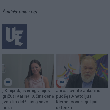
Šaltinis: unian.net
Į Klaipėdą iš emigracijos
Jūros šventę anksčiau
grįžusi Karina Kučinskienė
puošęs Anatolijus
įvardijo didžiausią savo
Klemencovas: gal jau
norą
užtenka