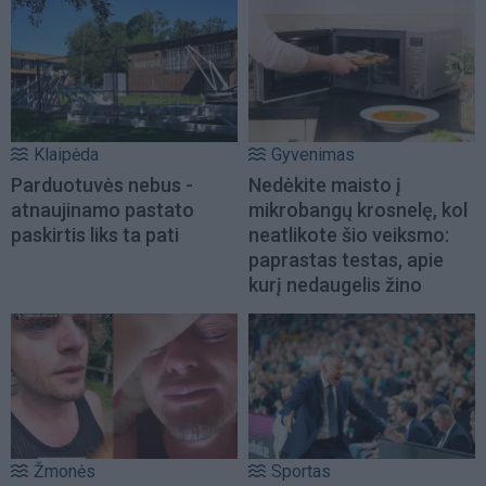
Klaipėda
Gyvenimas
Parduotuvės nebus -
Nedėkite maisto į
atnaujinamo pastato
mikrobangų krosnelę, kol
paskirtis liks ta pati
neatlikote šio veiksmo:
paprastas testas, apie
kurį nedaugelis žino
Žmonės
Sportas