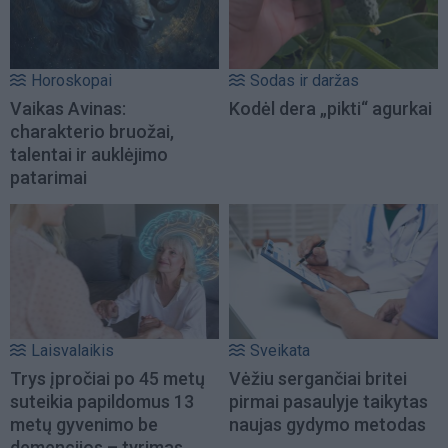
Horoskopai
Sodas ir daržas
Vaikas Avinas:
Kodėl dera „pikti“ agurkai
charakterio bruožai,
talentai ir auklėjimo
patarimai
Laisvalaikis
Sveikata
Trys įpročiai po 45 metų
Vėžiu sergančiai britei
suteikia papildomus 13
pirmai pasaulyje taikytas
metų gyvenimo be
naujas gydymo metodas
demencijos – tyrimas