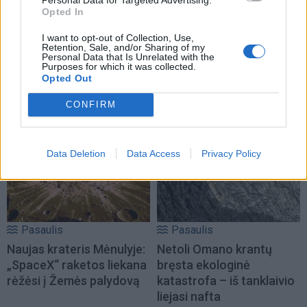
Opted In
I want to opt-out of Collection, Use,
Pasaulis
Pasaulis
Retention, Sale, and/or Sharing of my
Personal Data that Is Unrelated with the
Dingus elektrai ryšių
Ukrainos pareigūnas:
Purposes for which it was collected.
Opted Out
centre, didelėje Anglijos
dabar – iš tiesų bloga
dalyje sutriko geležinkelių
padėtis
CONFIRM
eismas
Data Deletion
Data Access
Privacy Policy
Pasaulis
Pasaulis
Naujas krateris Mėnulyje:
Netoli Omano krantų
„SpaceX“ raketos liekana
bręsta ekologinė
rėžėsi į Žemės palydovą
katastrofa – iš tanklaivio
liejasi nafta