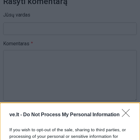
Rašyti komentarą
Jūsų vardas
Komentaras
This site is protected by
Sutinku su
taisyklėmis
ve.lt -
Do Not Process My Personal Information
reCAPTCHA and the Google
Privacy Policy
and
Terms of
If you wish to opt-out of the sale, sharing to third parties, or
Service
apply.
processing of your personal or sensitive information for