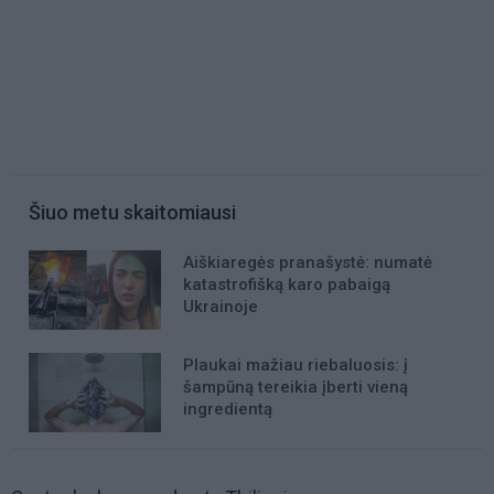
Šiuo metu skaitomiausi
Aiškiaregės pranašystė: numatė
katastrofišką karo pabaigą
Ukrainoje
Plaukai mažiau riebaluosis: į
šampūną tereikia įberti vieną
ingredientą