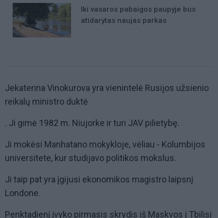
Iki vasaros pabaigos paupyje bus
atidarytas naujas parkas
Jekaterina Vinokurova yra vienintelė Rusijos užsienio
reikalų ministro duktė
. Ji gimė 1982 m. Niujorke ir turi JAV pilietybę.
Ji mokėsi Manhatano mokykloje, vėliau - Kolumbijos
universitete, kur studijavo politikos mokslus.
Ji taip pat yra įgijusi ekonomikos magistro laipsnį
Londone.
Penktadienį įvyko pirmasis skrydis iš Maskvos į Tbilisį