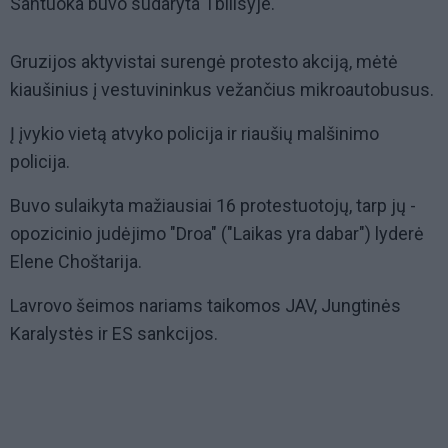
Santuoka buvo sudaryta Tbilisyje.
Gruzijos aktyvistai surengė protesto akciją, mėtė
kiaušinius į vestuvininkus vežančius mikroautobusus.
Į įvykio vietą atvyko policija ir riaušių malšinimo
policija.
Buvo sulaikyta mažiausiai 16 protestuotojų, tarp jų -
opozicinio judėjimo "Droa" ("Laikas yra dabar") lyderė
Elene Choštarija.
Lavrovo šeimos nariams taikomos JAV, Jungtinės
Karalystės ir ES sankcijos.