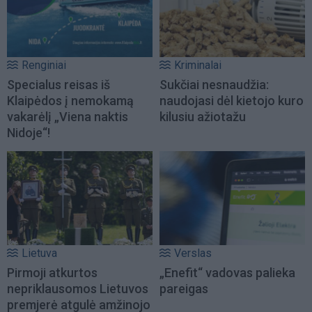
Renginiai
Kriminalai
Specialus reisas iš
Sukčiai nesnaudžia:
Klaipėdos į nemokamą
naudojasi dėl kietojo kuro
vakarėlį „Viena naktis
kilusiu ažiotažu
Nidoje“!
Lietuva
Verslas
Pirmoji atkurtos
„Enefit“ vadovas palieka
nepriklausomos Lietuvos
pareigas
premjerė atgulė amžinojo