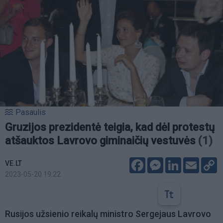
Pasaulis
Gruzijos prezidentė teigia, kad dėl protestų
atšauktos Lavrovo giminaičių vestuvės
(1)
Facebook
Messenger
LinkedIn
Email
C
VE.LT
L
2023-05-20 19:22
Rusijos užsienio reikalų ministro Sergejaus Lavrovo