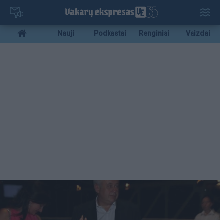
Pereiti
į
pagrindinį
Mobile
Nauji
Podkastai
Renginiai
Vaizdai
turinį
menu
bottom