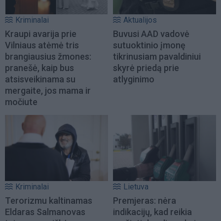
Kriminalai
Aktualijos
Kraupi avarija prie
Buvusi AAD vadovė
Vilniaus atėmė tris
sutuoktinio įmonę
brangiausius žmones:
tikrinusiam pavaldiniui
pranešė, kaip bus
skyrė priedą prie
atsisveikinama su
atlyginimo
mergaite, jos mama ir
močiute
Kriminalai
Lietuva
Terorizmu kaltinamas
Premjeras: nėra
Eldaras Salmanovas
indikacijų, kad reikia