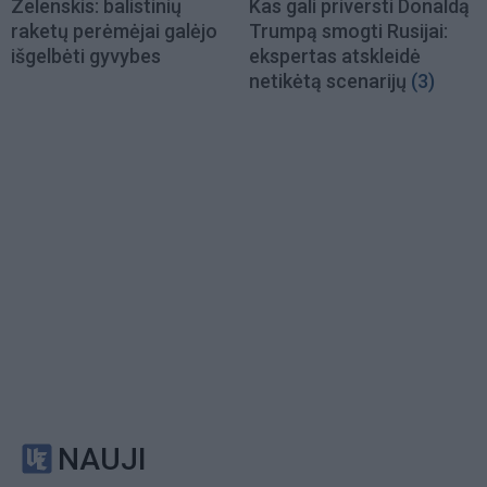
Zelenskis: balistinių
Kas gali priversti Donaldą
raketų perėmėjai galėjo
Trumpą smogti Rusijai:
išgelbėti gyvybes
ekspertas atskleidė
netikėtą scenarijų
(3)
NAUJI