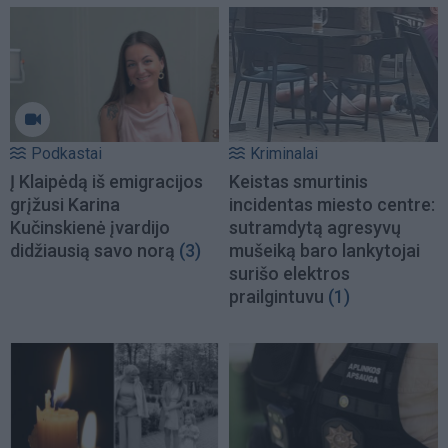
Podkastai
Kriminalai
Į Klaipėdą iš emigracijos
Keistas smurtinis
grįžusi Karina
incidentas miesto centre:
Kučinskienė įvardijo
sutramdytą agresyvų
didžiausią savo norą
(3)
mušeiką baro lankytojai
surišo elektros
prailgintuvu
(1)