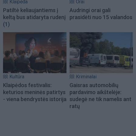
Klaipėda
Orai
Patiltė keliaujantiems į
Audringi orai gali
keltą bus atidaryta rudenį
prasidėti nuo 15 valandos
(1)
Kultūra
Kriminalai
Klaipėdos festivalis:
Gaisras automobilių
keturios meninės patirtys
pardavimo aikštelėje:
- viena bendrystės istorija
sudegė ne tik namelis ant
ratų