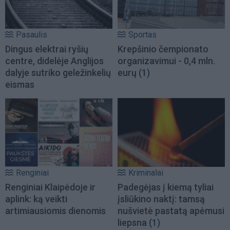
Pasaulis
Sportas
Dingus elektrai ryšių
Krepšinio čempionato
centre, didelėje Anglijos
organizavimui - 0,4 mln.
dalyje sutriko geležinkelių
eurų
(1)
eismas
Renginiai
Kriminalai
Renginiai Klaipėdoje ir
Padegėjas į kiemą tyliai
aplink: ką veikti
įsliūkino naktį: tamsą
artimiausiomis dienomis
nušvietė pastatą apėmusi
liepsna
(1)