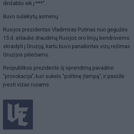
dirižablis eik į ***".
Buvo sulaikytų asmenų.
Rusijos prezidentas Vladimiras Putinas nuo gegužės
15 d. atšaukė draudimą Rusijos oro linijų bendrovėms
skraidyti į Gruziją, kartu buvo panaikintas vizų režimas
Gruzijos piliečiams.
Respublikos prezidentė šį sprendimą pavadino
"provokacija", kuri sukels "politinę įtampą", ir pasiūlė
įvesti vizas rusams.