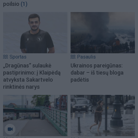
poilsio
(1)
Sportas
Pasaulis
„Dragūnas“ sulaukė
Ukrainos pareigūnas:
pastiprinimo: į Klaipėdą
dabar – iš tiesų bloga
atvyksta Sakartvelo
padėtis
rinktinės narys