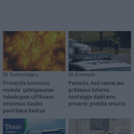
Technologijos
Kriminalai
Proveržis kosmoso
Pamiršo, kad namai jau
moksle: galingiausias
priklauso kitiems:
teleskopas užfiksavo
nostalgija daiktams
istorinius Saulės
privertė griebtis smurto
paviršiaus kadrus