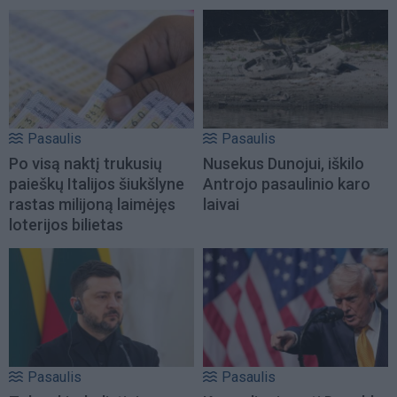
Pasaulis
Pasaulis
Po visą naktį trukusių
Nusekus Dunojui, iškilo
paieškų Italijos šiukšlyne
Antrojo pasaulinio karo
rastas milijoną laimėjęs
laivai
loterijos bilietas
Pasaulis
Pasaulis