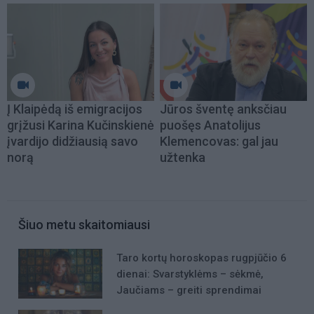
Į Klaipėdą iš emigracijos
Jūros šventę anksčiau
grįžusi Karina Kučinskienė
puošęs Anatolijus
įvardijo didžiausią savo
Klemencovas: gal jau
norą
užtenka
Šiuo metu skaitomiausi
Taro kortų horoskopas rugpjūčio 6
dienai: Svarstyklėms – sėkmė,
Jaučiams – greiti sprendimai