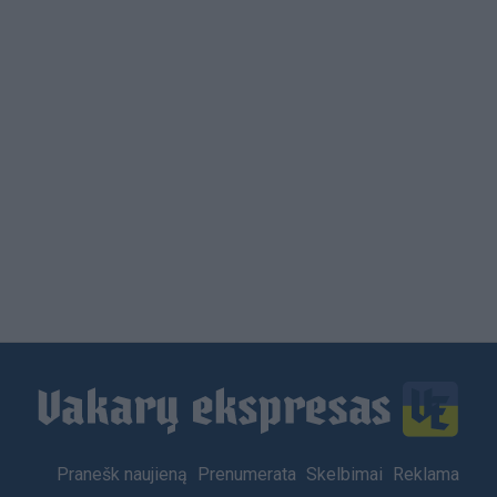
Load
More
Footer
Pranešk naujieną
Prenumerata
Skelbimai
Reklama