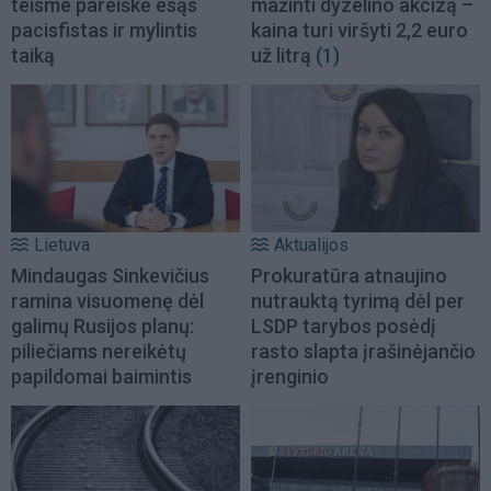
teisme pareiškė esąs
mažinti dyzelino akcizą –
pacisfistas ir mylintis
kaina turi viršyti 2,2 euro
taiką
už litrą
(1)
Lietuva
Aktualijos
Mindaugas Sinkevičius
Prokuratūra atnaujino
ramina visuomenę dėl
nutrauktą tyrimą dėl per
galimų Rusijos planų:
LSDP tarybos posėdį
piliečiams nereikėtų
rasto slapta įrašinėjančio
papildomai baimintis
įrenginio