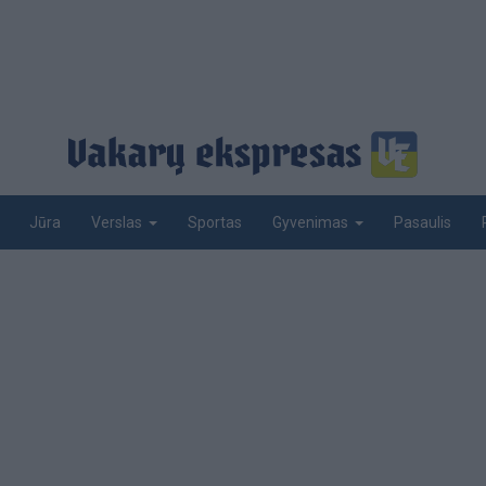
Jūra
Sportas
Pasaulis
Verslas
Gyvenimas