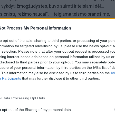
 vykdyti žmogžudystes, buvo suimti ir teisiami dėl...
sionistų režimo naudai“, – teigiama teismo pranešime,
elį.
Not Process My Personal Information
as nuosprendis... ir jie buvo pakarti.“
to opt-out of the sale, sharing to third parties, or processing of your per
formation for targeted advertising by us, please use the below opt-out s
vykdytos Urmijos mieste netoli sienos su Turkija šiaurė
r selection. Please note that after your opt-out request is processed y
eing interest-based ads based on personal information utilized by us or
alyje, paaiškino teismas ir paviešino trijų mėlynomis kalin
disclosed to third parties prior to your opt-out. You may separately opt-
čių vyrų nuotraukas.
losure of your personal information by third parties on the IAB’s list of
. This information may also be disclosed by us to third parties on the
IA
Participants
that may further disclose it to other third parties.
kelbia apie suimtus ir myriop nuteistus agentus, įtariam
lių, įskaitant jo mirtiną priešą Izraelį, žvalgybos tarnybom
l Data Processing Opt Outs
 13 d. prasidėjo Irano ir Izraelio karas, Teheranas pažadėjo
o opt-out of the Sharing of my personal data.
enis, suimtus įtarus bendradarbiavimu su aršiausiu jo prie