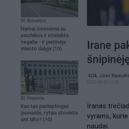
Aktualijos
Namai žmonėms su
psichikos ir intelekto
Irane pak
negalia - ir pietinėje
miesto dalyje
(10)
šnipinėję
,
Jūras Barausk
ELTA
2025-06-25 07:02
Klaipėda
Iranas trečia
Kas tas paslaptingas
jaunuolis, rytais stovintis
vyrams, kurie
ant tilto?
(10)
naudai.