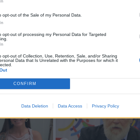
In
adienį šalyje buvo įvykdyta mirties bausmė vyrams, kuri
o opt-out of the Sale of my Personal Data.
In
raelio agentūrai „Mossad“.
to opt-out of processing my Personal Data for Targeted
ing.
anizacijų, tokių, kaip „Amnesty International“, duomenim
In
ekucijų skaičių Iranas visame pasaulyje nusileidžia tik Ki
o opt-out of Collection, Use, Retention, Sale, and/or Sharing
ersonal Data that Is Unrelated with the Purposes for which it
lected.
Out
CONFIRM
Data Deletion
Data Access
Privacy Policy