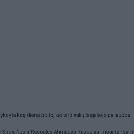
kdyta kitą dieną po to, kai tarp šalių įsigaliojo paliaubos.
s Shojai‘jus ir Rasoulas Ahmadas Rasoulas, mėginę į šalį į