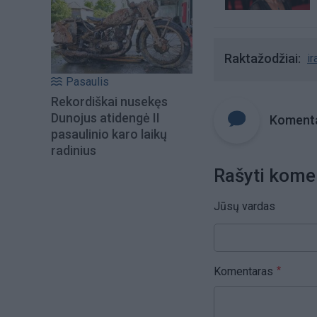
Raktažodžiai
ir
Pasaulis
Rekordiškai nusekęs
Dunojus atidengė II
Komenta
pasaulinio karo laikų
radinius
Rašyti kome
Jūsų vardas
Komentaras