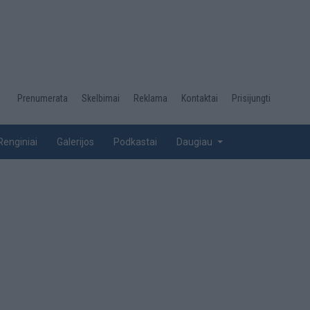
Desktop
Prenumerata
Skelbimai
Reklama
Kontaktai
Prisijungti
menu
top
Renginiai
Galerijos
Podkastai
Daugiau