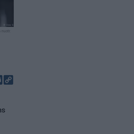
 nuotr.
er
kedIn
Email
Copy
Link
ms