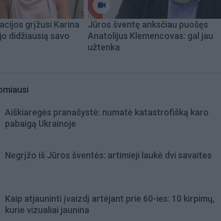
acijos grįžusi Karina
Jūros šventę anksčiau puošęs
jo didžiausią savo
Anatolijus Klemencovas: gal jau
užtenka
omiausi
Aiškiaregės pranašystė: numatė katastrofišką karo
pabaigą Ukrainoje
Negrįžo iš Jūros šventės: artimieji laukė dvi savaites
Kaip atjauninti įvaizdį artėjant prie 60-ies: 10 kirpimų,
kurie vizualiai jaunina