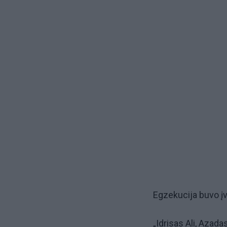
Egzekucija buvo įvy
„Idrisas Ali, Azada