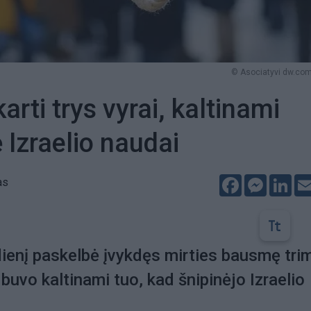
© Asociatyvi dw.com
arti trys vyrai, kaltinami
 Izraelio naudai
Facebook
Messeng
Lin
as
dienį paskelbė įvykdęs mirties bausmę tri
 buvo kaltinami tuo, kad šnipinėjo Izraelio