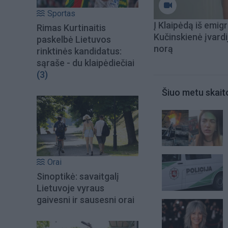
Sportas
Į Klaipėdą iš emigr
Rimas Kurtinaitis
Kučinskienė įvardi
paskelbė Lietuvos
norą
rinktinės kandidatus:
sąraše - du klaipėdiečiai
(3)
Šiuo metu skait
Orai
Sinoptikė: savaitgalį
Lietuvoje vyraus
gaivesni ir sausesni orai