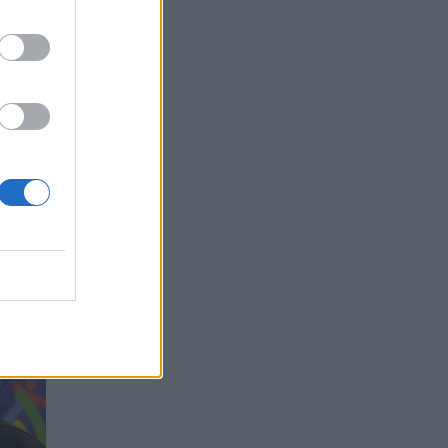
e buvo
is,
nijai.