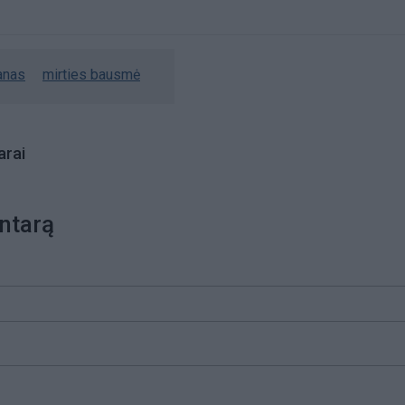
anas
mirties bausmė
rai
ntarą