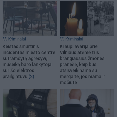
Kriminalai
Kriminalai
Keistas smurtinis
Kraupi avarija prie
incidentas miesto centre:
Vilniaus atėmė tris
sutramdytą agresyvų
brangiausius žmones:
mušeiką baro lankytojai
pranešė, kaip bus
surišo elektros
atsisveikinama su
prailgintuvu
(2)
mergaite, jos mama ir
močiute