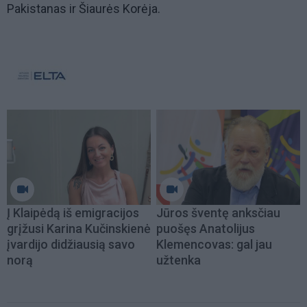
Pakistanas ir Šiaurės Korėja.
Į Klaipėdą iš emigracijos
Jūros šventę anksčiau
grįžusi Karina Kučinskienė
puošęs Anatolijus
įvardijo didžiausią savo
Klemencovas: gal jau
norą
užtenka