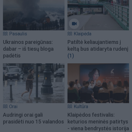
Pasaulis
Klaipėda
Ukrainos pareigūnas:
Patiltė keliaujantiems į
dabar – iš tiesų bloga
keltą bus atidaryta rudenį
padėtis
(1)
Orai
Kultūra
Audringi orai gali
Klaipėdos festivalis:
prasidėti nuo 15 valandos
keturios meninės patirtys
- viena bendrystės istorija