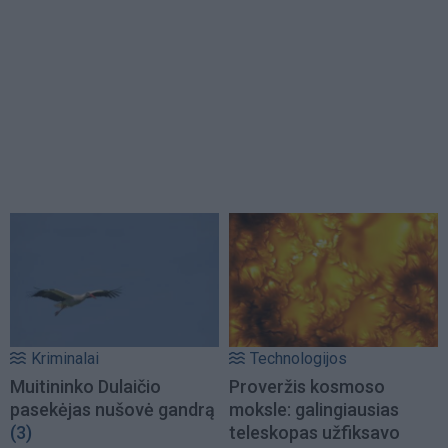
Kriminalai
Technologijos
Muitininko Dulaičio
Proveržis kosmoso
pasekėjas nušovė gandrą
moksle: galingiausias
(3)
teleskopas užfiksavo