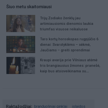
Šiuo metu skaitomiausi
Trijų Zodiako ženklų jau
artimiausiomis dienomis laukia
triumfas visuose reikaluose
Taro kortų horoskopas rugpjūčio 6
dienai: Svarstyklėms – sėkmė,
Jaučiams – greiti sprendimai
Kraupi avarija prie Vilniaus atėmė
tris brangiausius žmones: pranešė,
kaip bus atsisveikinama su
mergaite, jos mama ir močiute
Raktažodžiai
branduoliniai ginklai
islaidos