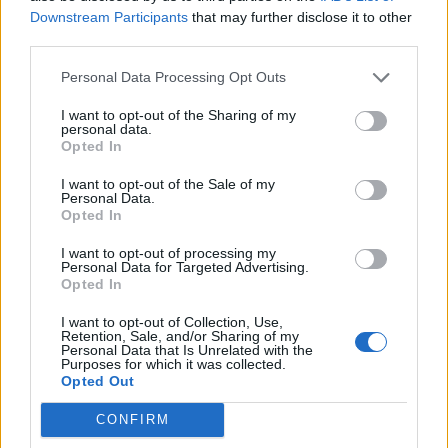
Downstream Participants
that may further disclose it to other
third parties.
Personal Data Processing Opt Outs
I want to opt-out of the Sharing of my
personal data.
Pasaulis
Pasaulis
Opted In
Zelenskis: balistinių
Kas gali priversti Donaldą
raketų perėmėjai galėjo
Trumpą smogti Rusijai:
I want to opt-out of the Sale of my
Personal Data.
išgelbėti gyvybes
ekspertas atskleidė
Opted In
netikėtą scenarijų
(3)
I want to opt-out of processing my
Personal Data for Targeted Advertising.
Opted In
I want to opt-out of Collection, Use,
Retention, Sale, and/or Sharing of my
Personal Data that Is Unrelated with the
Purposes for which it was collected.
Opted Out
CONFIRM