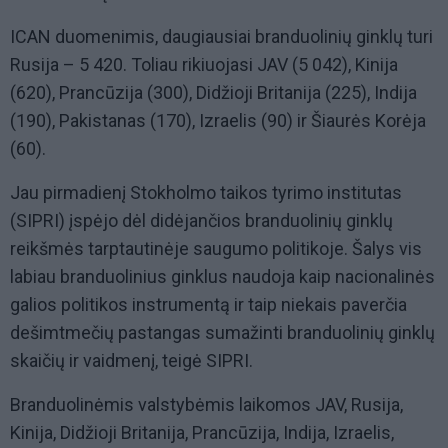
ICAN duomenimis, daugiausiai branduolinių ginklų turi
Rusija – 5 420. Toliau rikiuojasi JAV (5 042), Kinija
(620), Prancūzija (300), Didžioji Britanija (225), Indija
(190), Pakistanas (170), Izraelis (90) ir Šiaurės Korėja
(60).
Jau pirmadienį Stokholmo taikos tyrimo institutas
(SIPRI) įspėjo dėl didėjančios branduolinių ginklų
reikšmės tarptautinėje saugumo politikoje. Šalys vis
labiau branduolinius ginklus naudoja kaip nacionalinės
galios politikos instrumentą ir taip niekais paverčia
dešimtmečių pastangas sumažinti branduolinių ginklų
skaičių ir vaidmenį, teigė SIPRI.
Branduolinėmis valstybėmis laikomos JAV, Rusija,
Kinija, Didžioji Britanija, Prancūzija, Indija, Izraelis,