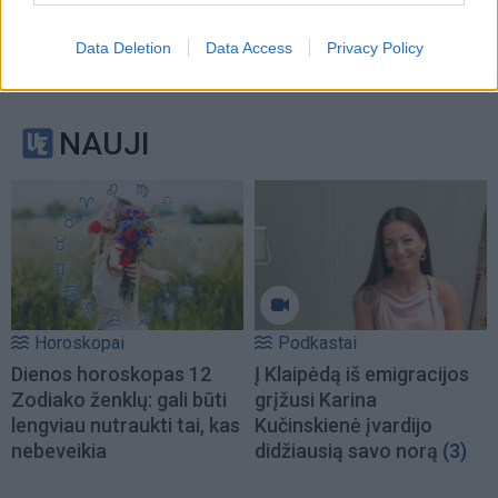
Data Deletion
Data Access
Privacy Policy
NAUJI
Horoskopai
Podkastai
Dienos horoskopas 12
Į Klaipėdą iš emigracijos
Zodiako ženklų: gali būti
grįžusi Karina
lengviau nutraukti tai, kas
Kučinskienė įvardijo
nebeveikia
didžiausią savo norą
(3)