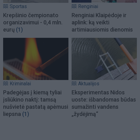
Sportas
Renginiai
Krepšinio čempionato
Renginiai Klaipėdoje ir
organizavimui - 0,4 mln.
aplink: ką veikti
eurų
(1)
artimiausiomis dienomis
Kriminalai
Aktualijos
Padegėjas į kiemą tyliai
Eksperimentas Nidos
įsliūkino naktį: tamsą
uoste: išbandomas būdas
nušvietė pastatą apėmusi
sumažinti vandens
liepsna
(1)
„žydėjimą“