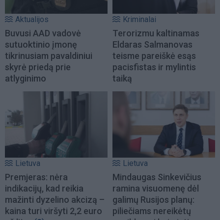
Aktualijos
Kriminalai
Buvusi AAD vadovė
Terorizmu kaltinamas
sutuoktinio įmonę
Eldaras Salmanovas
tikrinusiam pavaldiniui
teisme pareiškė esąs
skyrė priedą prie
pacisfistas ir mylintis
atlyginimo
taiką
Lietuva
Lietuva
Premjeras: nėra
Mindaugas Sinkevičius
indikacijų, kad reikia
ramina visuomenę dėl
mažinti dyzelino akcizą –
galimų Rusijos planų:
kaina turi viršyti 2,2 euro
piliečiams nereikėtų