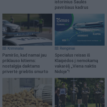
istorinius Saulės
paviršiaus kadrus
Kriminalai
Renginiai
Pamiršo, kad namai jau
Specialus reisas iš
priklauso kitiems:
Klaipėdos į nemokamą
nostalgija daiktams
vakarėlį „Viena naktis
privertė griebtis smurto
Nidoje“!