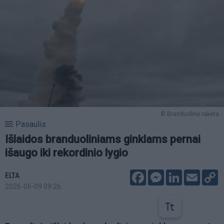
© Branduolinė raketa
Pasaulis
Išlaidos branduoliniams ginklams pernai
išaugo iki rekordinio lygio
Facebook
Messenger
LinkedIn
Email
C
ELTA
L
2026-06-09 09:26