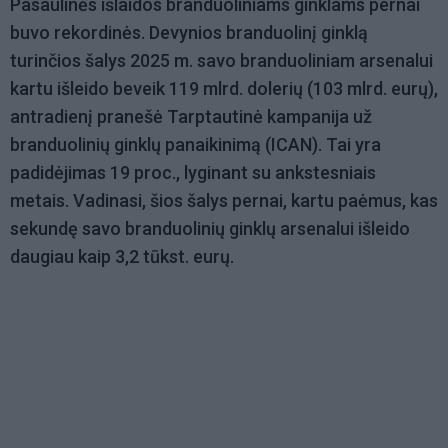
Pasaulinės išlaidos branduoliniams ginklams pernai
buvo rekordinės. Devynios branduolinį ginklą
turinčios šalys 2025 m. savo branduoliniam arsenalui
kartu išleido beveik 119 mlrd. dolerių (103 mlrd. eurų),
antradienį pranešė Tarptautinė kampanija už
branduolinių ginklų panaikinimą (ICAN). Tai yra
padidėjimas 19 proc., lyginant su ankstesniais
metais. Vadinasi, šios šalys pernai, kartu paėmus, kas
sekundę savo branduolinių ginklų arsenalui išleido
daugiau kaip 3,2 tūkst. eurų.