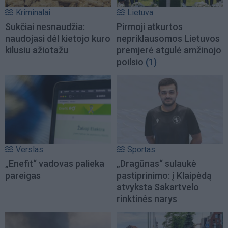
Kriminalai
Lietuva
Sukčiai nesnaudžia:
Pirmoji atkurtos
naudojasi dėl kietojo kuro
nepriklausomos Lietuvos
kilusiu ažiotažu
premjerė atgulė amžinojo
poilsio
(1)
Verslas
Sportas
„Enefit“ vadovas palieka
„Dragūnas“ sulaukė
pareigas
pastiprinimo: į Klaipėdą
atvyksta Sakartvelo
rinktinės narys