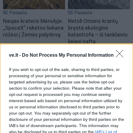
Pasaulis
Pasaulis
Naujas krateris Mėnulyje:
Netoli Omano krantų
„SpaceX“ raketos liekana
bręsta ekologinė
rėžėsi į Žemės palydovą
katastrofa – iš tanklaivio
liejasi nafta
ve.lt -
Do Not Process My Personal Information
If you wish to opt-out of the sale, sharing to third parties, or
processing of your personal or sensitive information for
targeted advertising by us, please use the below opt-out
section to confirm your selection. Please note that after your
Pasaulis
Pasaulis
opt-out request is processed you may continue seeing
Po visą naktį trukusių
Nusekus Dunojui, iškilo
interest-based ads based on personal information utilized by
us or personal information disclosed to third parties prior to
paieškų Italijos šiukšlyne
Antrojo pasaulinio karo
your opt-out. You may separately opt-out of the further
rastas milijoną laimėjęs
laivai
disclosure of your personal information by third parties on the
loterijos bilietas
IAB’s list of downstream participants. This information may
also be disclosed by us to third parties on the
IAB’s List of