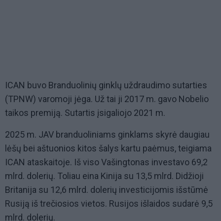
ICAN buvo Branduolinių ginklų uždraudimo sutarties
(TPNW) varomoji jėga. Už tai ji 2017 m. gavo Nobelio
taikos premiją. Sutartis įsigaliojo 2021 m.
2025 m. JAV branduoliniams ginklams skyrė daugiau
lėšų bei aštuonios kitos šalys kartu paėmus, teigiama
ICAN ataskaitoje. Iš viso Vašingtonas investavo 69,2
mlrd. dolerių. Toliau eina Kinija su 13,5 mlrd. Didžioji
Britanija su 12,6 mlrd. dolerių investicijomis išstūmė
Rusiją iš trečiosios vietos. Rusijos išlaidos sudarė 9,5
mlrd. dolerių.