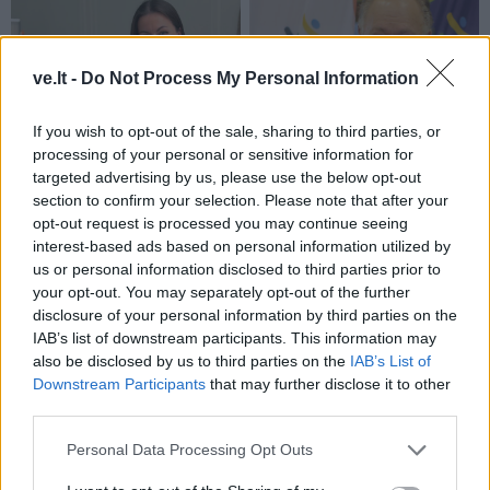
ve.lt -
Do Not Process My Personal Information
If you wish to opt-out of the sale, sharing to third parties, or
Į Klaipėdą iš emigracijos
Jūros šventę anksčiau
processing of your personal or sensitive information for
grįžusi Karina Kučinskienė
puošęs Anatolijus
targeted advertising by us, please use the below opt-out
įvardijo didžiausią savo
Klemencovas: gal jau
section to confirm your selection. Please note that after your
norą
užtenka
opt-out request is processed you may continue seeing
interest-based ads based on personal information utilized by
us or personal information disclosed to third parties prior to
your opt-out. You may separately opt-out of the further
Šiuo metu skaitomiausi
disclosure of your personal information by third parties on the
IAB’s list of downstream participants. This information may
also be disclosed by us to third parties on the
IAB’s List of
Rekordiškai nusekęs Dunojus
Downstream Participants
that may further disclose it to other
atidengė II pasaulinio karo laikų
third parties.
radinius
Personal Data Processing Opt Outs
Mirė garsi lietuvių aktorė: „Jos
vaidmenys išliks Lietuvos teatro