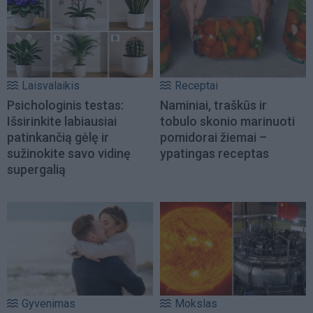
Laisvalaikis
Receptai
Psichologinis testas:
Naminiai, traškūs ir
Išsirinkite labiausiai
tobulo skonio marinuoti
patinkančią gėlę ir
pomidorai žiemai –
sužinokite savo vidinę
ypatingas receptas
supergalią
Gyvenimas
Mokslas