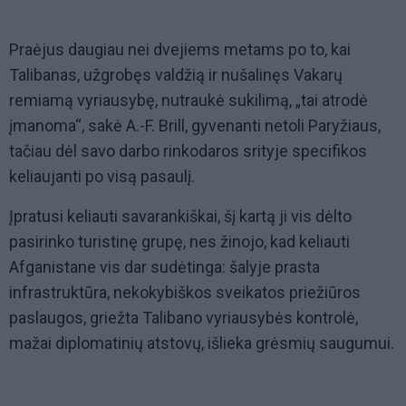
Praėjus daugiau nei dvejiems metams po to, kai
Talibanas, užgrobęs valdžią ir nušalinęs Vakarų
remiamą vyriausybę, nutraukė sukilimą, „tai atrodė
įmanoma“, sakė A.-F. Brill, gyvenanti netoli Paryžiaus,
tačiau dėl savo darbo rinkodaros srityje specifikos
keliaujanti po visą pasaulį.
Įpratusi keliauti savarankiškai, šį kartą ji vis dėlto
pasirinko turistinę grupę, nes žinojo, kad keliauti
Afganistane vis dar sudėtinga: šalyje prasta
infrastruktūra, nekokybiškos sveikatos priežiūros
paslaugos, griežta Talibano vyriausybės kontrolė,
mažai diplomatinių atstovų, išlieka grėsmių saugumui.