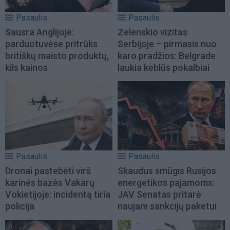
Pasaulis
Pasaulis
Sausra Anglijoje:
Zelenskio vizitas
parduotuvėse pritrūks
Serbijoje – pirmasis nuo
britiškų maisto produktų,
karo pradžios: Belgrade
kils kainos
laukia keblūs pokalbiai
Pasaulis
Pasaulis
Dronai pastebėti virš
Skaudus smūgis Rusijos
karinės bazės Vakarų
energetikos pajamoms:
Vokietijoje: incidentą tiria
JAV Senatas pritarė
policija
naujam sankcijų paketui