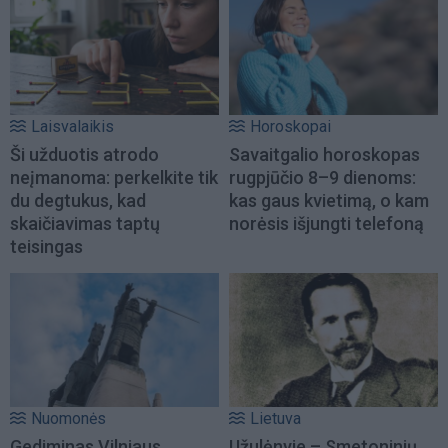
Laisvalaikis
Horoskopai
Ši užduotis atrodo
Savaitgalio horoskopas
neįmanoma: perkelkite tik
rugpjūčio 8–9 dienoms:
du degtukus, kad
kas gaus kvietimą, o kam
skaičiavimas taptų
norėsis išjungti telefoną
teisingas
Nuomonės
Lietuva
Gediminas Vilniaus
Užulėnyje – Smetoninių