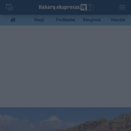
Pereiti
į
pagrindinį
Mobile
Nauji
Podkastai
Renginiai
Vaizdai
turinį
menu
bottom