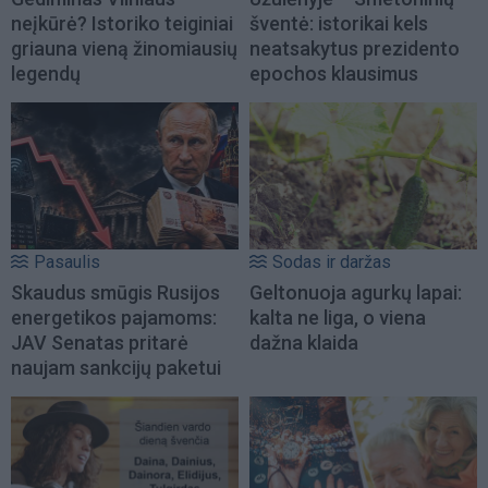
neįkūrė? Istoriko teiginiai
šventė: istorikai kels
griauna vieną žinomiausių
neatsakytus prezidento
legendų
epochos klausimus
Pasaulis
Sodas ir daržas
Skaudus smūgis Rusijos
Geltonuoja agurkų lapai:
energetikos pajamoms:
kalta ne liga, o viena
JAV Senatas pritarė
dažna klaida
naujam sankcijų paketui