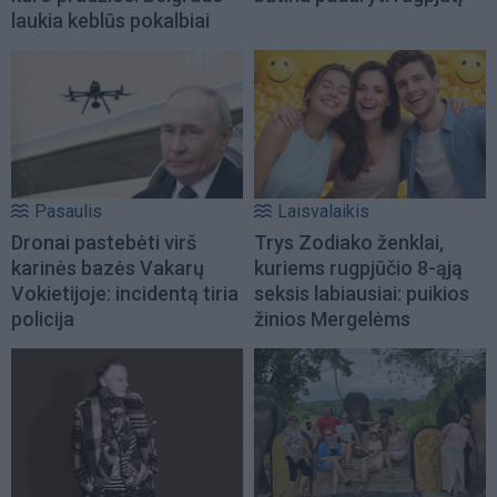
laukia keblūs pokalbiai
Pasaulis
Laisvalaikis
Dronai pastebėti virš
Trys Zodiako ženklai,
karinės bazės Vakarų
kuriems rugpjūčio 8-ąją
Vokietijoje: incidentą tiria
seksis labiausiai: puikios
policija
žinios Mergelėms