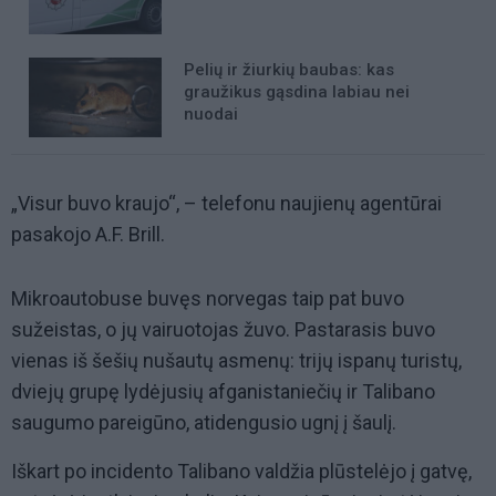
Pelių ir žiurkių baubas: kas
graužikus gąsdina labiau nei
nuodai
„Visur buvo kraujo“, – telefonu naujienų agentūrai
pasakojo A.F. Brill.
Mikroautobuse buvęs norvegas taip pat buvo
sužeistas, o jų vairuotojas žuvo. Pastarasis buvo
vienas iš šešių nušautų asmenų: trijų ispanų turistų,
dviejų grupę lydėjusių afganistaniečių ir Talibano
saugumo pareigūno, atidengusio ugnį į šaulį.
Iškart po incidento Talibano valdžia plūstelėjo į gatvę,