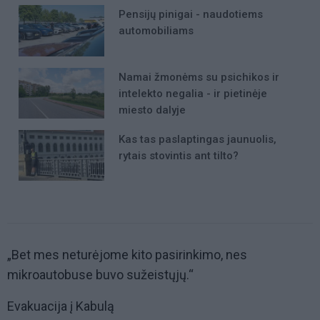
Pensijų pinigai - naudotiems
automobiliams
Namai žmonėms su psichikos ir
intelekto negalia - ir pietinėje
miesto dalyje
Kas tas paslaptingas jaunuolis,
rytais stovintis ant tilto?
„Bet mes neturėjome kito pasirinkimo, nes
mikroautobuse buvo sužeistųjų.“
Evakuacija į Kabulą