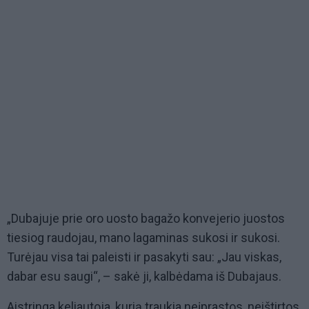
„Dubajuje prie oro uosto bagažo konvejerio juostos
tiesiog raudojau, mano lagaminas sukosi ir sukosi.
Turėjau visa tai paleisti ir pasakyti sau: „Jau viskas,
dabar esu saugi“, – sakė ji, kalbėdama iš Dubajaus.
Aistringa keliautoja, kurią traukia neįprastos, neištirtos