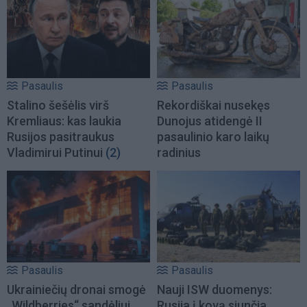
Pasaulis
Pasaulis
Stalino šešėlis virš
Rekordiškai nusekęs
Kremliaus: kas laukia
Dunojus atidengė II
Rusijos pasitraukus
pasaulinio karo laikų
Vladimirui Putinui
(2)
radinius
Pasaulis
Pasaulis
Ukrainiečių dronai smogė
Nauji ISW duomenys:
„Wildberries“ sandėliui
Rusija į kovą siunčia