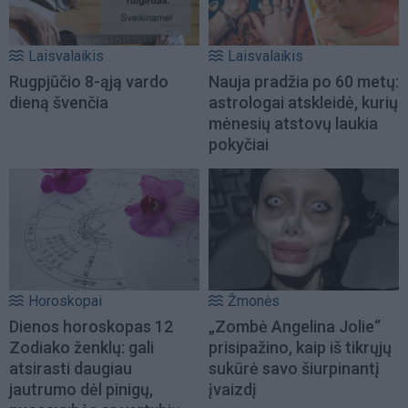
Laisvalaikis
Laisvalaikis
Rugpjūčio 8-ąją vardo
Nauja pradžia po 60 metų:
dieną švenčia
astrologai atskleidė, kurių
mėnesių atstovų laukia
pokyčiai
Horoskopai
Žmonės
Dienos horoskopas 12
„Zombė Angelina Jolie“
Zodiako ženklų: gali
prisipažino, kaip iš tikrųjų
atsirasti daugiau
sukūrė savo šiurpinantį
jautrumo dėl pinigų,
įvaizdį