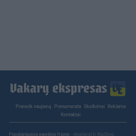
Load
More
Footer
Pranešk naujieną
Prenumerata
Skelbimai
Reklama
menu
Kontaktai
Populiariausios paieškos frazės:
ekoplanet.lt
KlipShop