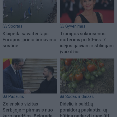
Sportas
Gyvenimas
Klaipėda savaitei taps
Trumpos šukuosenos
Europos jūrinio buriavimo
moterims po 50-ies: 7
sostine
idėjos gaiviam ir stilingam
įvaizdžiui
Pasaulis
Sodas ir daržas
Zelenskio vizitas
Didelių ir saldžių
Serbijoje – pirmasis nuo
pomidorų paslaptis: ką
karo pradžios: Belgrade
būtina padaryti rugpjūtį