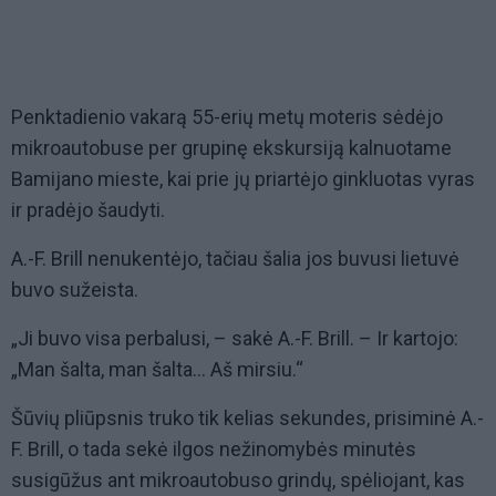
Penktadienio vakarą 55-erių metų moteris sėdėjo
mikroautobuse per grupinę ekskursiją kalnuotame
Bamijano mieste, kai prie jų priartėjo ginkluotas vyras
ir pradėjo šaudyti.
A.-F. Brill nenukentėjo, tačiau šalia jos buvusi lietuvė
buvo sužeista.
„Ji buvo visa perbalusi, – sakė A.-F. Brill. – Ir kartojo:
„Man šalta, man šalta... Aš mirsiu.“
Šūvių pliūpsnis truko tik kelias sekundes, prisiminė A.-
F. Brill, o tada sekė ilgos nežinomybės minutės
susigūžus ant mikroautobuso grindų, spėliojant, kas