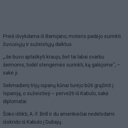
Prieš išvykdama iš Bamijano, moteris padėjo surinkti
žuvusiųjų ir sužeistųjų daiktus.
„Jie buvo aptaškyti krauju, bet tai labai svarbu
šeimoms, todėl stengėmės surinkti, ką galėjome“, –
sakė ji.
Sekmadienį trijų ispanų kūnai turėjo būti grąžinti į
Ispaniją, o sužeistieji – pervežti iš Kabulo, sakė
diplomatai.
Šoko ištikti, A.-F. Brill ir du amerikiečiai nedelsdami
išskrido iš Kabulo į Dubajų.