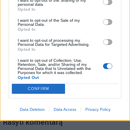
I want to opt-out of the Sharing of my
personal data.
istorijoje“
Opted In
„Fūristas“ į judrią sankryžą įlėkė „ant
I want to opt-out of the Sale of my
Personal Data.
rankinio“: vilkiko puspriekabės ratai
Opted In
pakilo į orą
I want to opt-out of processing my
Personal Data for Targeted Advertising.
Opted In
I want to opt-out of Collection, Use,
Retention, Sale, and/or Sharing of my
Personal Data that Is Unrelated with the
Purposes for which it was collected.
Raktažodžiai
afganistanas
Opted Out
CONFIRM
Komentarai
Data Deletion
Data Access
Privacy Policy
Rašyti komentarą