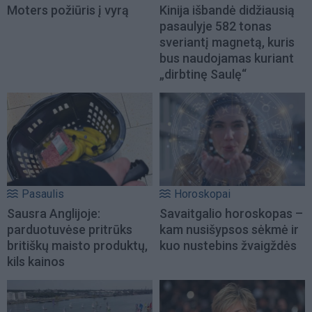
Moters požiūris į vyrą
Kinija išbandė didžiausią
pasaulyje 582 tonas
sveriantį magnetą, kuris
bus naudojamas kuriant
„dirbtinę Saulę“
Pasaulis
Horoskopai
Sausra Anglijoje:
Savaitgalio horoskopas –
parduotuvėse pritrūks
kam nusišypsos sėkmė ir
britiškų maisto produktų,
kuo nustebins žvaigždės
kils kainos