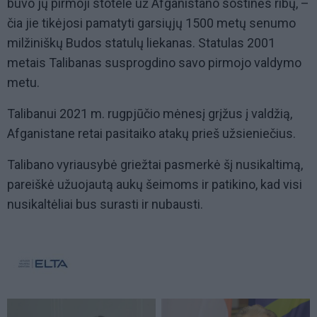
buvo jų pirmoji stotelė už Afganistano sostinės ribų, –
čia jie tikėjosi pamatyti garsiųjų 1500 metų senumo
milžiniškų Budos statulų liekanas. Statulas 2001
metais Talibanas susprogdino savo pirmojo valdymo
metu.
Talibanui 2021 m. rugpjūčio mėnesį grįžus į valdžią,
Afganistane retai pasitaiko atakų prieš užsieniečius.
Talibano vyriausybė griežtai pasmerkė šį nusikaltimą,
pareiškė užuojautą aukų šeimoms ir patikino, kad visi
nusikaltėliai bus surasti ir nubausti.