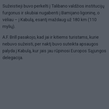
Sužeistieji buvo perkelti į Talibano valdžios institucijų
furgonus ir skubiai nugabenti į Bamijano ligoninę, o
vėliau – į Kabulą, esantį maždaug už 180 km (110
mylių).
A.F. Brill pasakojo, kad jai ir kitiems turistams, kurie
nebuvo sužeisti, per naktį buvo suteikta apsaugos
palyda į Kabulą, kur jais jau rūpinosi Europos Sąjungos
delegacija.