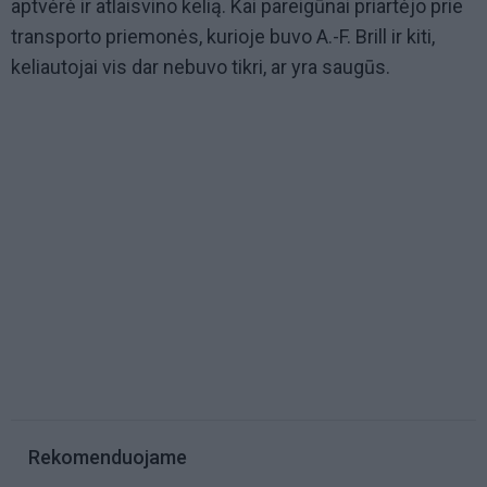
aptvėrė ir atlaisvino kelią. Kai pareigūnai priartėjo prie
transporto priemonės, kurioje buvo A.-F. Brill ir kiti,
keliautojai vis dar nebuvo tikri, ar yra saugūs.
Rekomenduojame