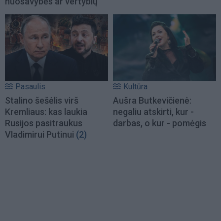
nuosavybės ar vertybių
Pasaulis
Kultūra
Stalino šešėlis virš
Aušra Butkevičienė:
Kremliaus: kas laukia
negaliu atskirti, kur -
Rusijos pasitraukus
darbas, o kur - pomėgis
Vladimirui Putinui
(2)