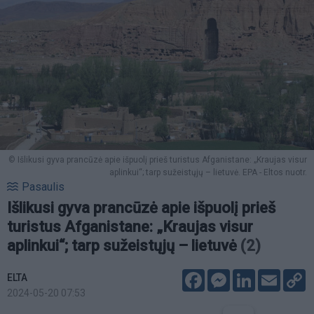
© Išlikusi gyva prancūzė apie išpuolį prieš turistus Afganistane: „Kraujas visur
aplinkui“; tarp sužeistųjų – lietuvė. EPA - Eltos nuotr.
Pasaulis
Išlikusi gyva prancūzė apie išpuolį prieš
turistus Afganistane: „Kraujas visur
aplinkui“; tarp sužeistųjų – lietuvė
(2)
Facebook
Messenger
LinkedIn
Email
C
ELTA
L
2024-05-20 07:53