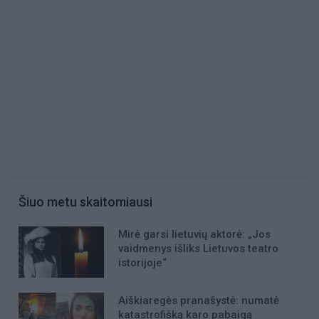
Šiuo metu skaitomiausi
Mirė garsi lietuvių aktorė: „Jos
vaidmenys išliks Lietuvos teatro
istorijoje“
Aiškiaregės pranašystė: numatė
katastrofišką karo pabaigą