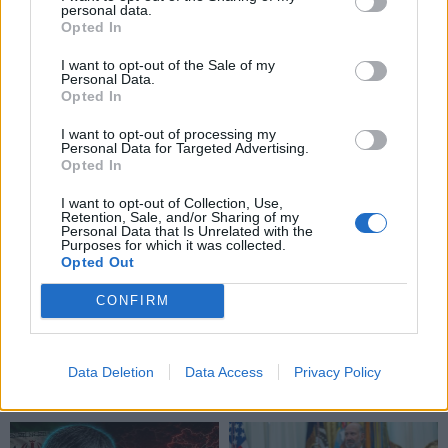
Pasaulis
Pasaulis
personal data.
Opted In
„Slėptis jau per vėlu,
JAV teismas bendrovei
šunsnukiai“: ukrainietis
„Meta“ skyrė 567 mln.
I want to opt-out of the Sale of my
sudalyvavo Rusijos
dolerių baudą
Personal Data.
Opted In
gynybos vadų vaizdo
pokalbyje
I want to opt-out of processing my
Personal Data for Targeted Advertising.
Opted In
I want to opt-out of Collection, Use,
Retention, Sale, and/or Sharing of my
Personal Data that Is Unrelated with the
Purposes for which it was collected.
Opted Out
Pasaulis
Pasaulis
CONFIRM
Trumpas sureagavo į
Kaip Rusijos balistinės
Zelenskio prašymą
raketos naudojasi
suteikti papildomą karinę
Ukrainos oro gynybos
Data Deletion
Data Access
Privacy Policy
pagalbą
skylėmis