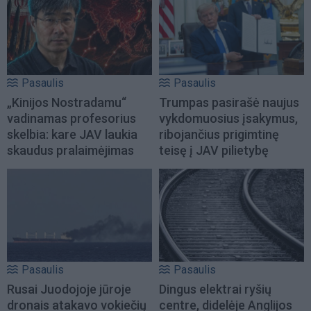
Pasaulis
Pasaulis
„Kinijos Nostradamu“
Trumpas pasirašė naujus
vadinamas profesorius
vykdomuosius įsakymus,
skelbia: kare JAV laukia
ribojančius prigimtinę
skaudus pralaimėjimas
teisę į JAV pilietybę
Pasaulis
Pasaulis
Rusai Juodojoje jūroje
Dingus elektrai ryšių
dronais atakavo vokiečių
centre, didelėje Anglijos