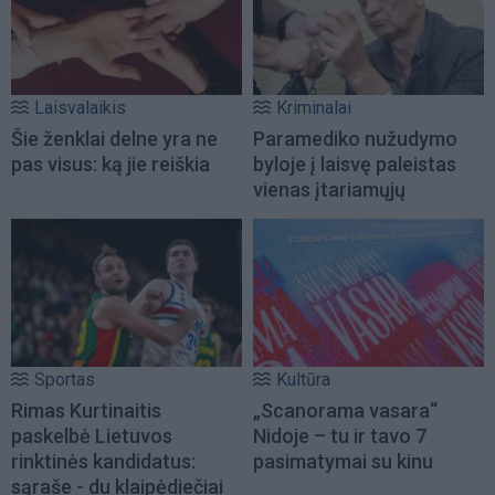
Laisvalaikis
Kriminalai
Šie ženklai delne yra ne
Paramediko nužudymo
pas visus: ką jie reiškia
byloje į laisvę paleistas
vienas įtariamųjų
Sportas
Kultūra
Rimas Kurtinaitis
„Scanorama vasara“
paskelbė Lietuvos
Nidoje – tu ir tavo 7
rinktinės kandidatus:
pasimatymai su kinu
sąraše - du klaipėdiečiai