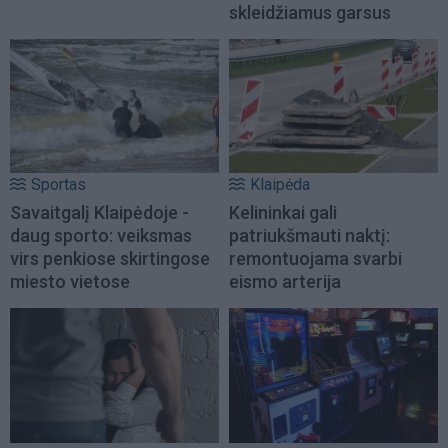
skleidžiamus garsus
Sportas
Klaipėda
Savaitgalį Klaipėdoje -
Kelininkai gali
daug sporto: veiksmas
patriukšmauti naktį:
virs penkiose skirtingose
remontuojama svarbi
miesto vietose
eismo arterija