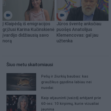
Į Klaipėdą iš emigracijos
Jūros šventę anksčiau
grįžusi Karina Kučinskienė
puošęs Anatolijus
įvardijo didžiausią savo
Klemencovas: gal jau
norą
užtenka
Šiuo metu skaitomiausi
Pelių ir žiurkių baubas: kas
graužikus gąsdina labiau nei
nuodai
Kaip atjauninti įvaizdį artėjant prie
60-ies: 10 kirpimų, kurie vizualiai
jaunina