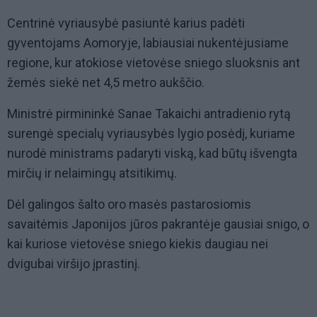
Centrinė vyriausybė pasiuntė karius padėti
gyventojams Aomoryje, labiausiai nukentėjusiame
regione, kur atokiose vietovėse sniego sluoksnis ant
žemės siekė net 4,5 metro aukščio.
Ministrė pirmininkė Sanae Takaichi antradienio rytą
surengė specialų vyriausybės lygio posėdį, kuriame
nurodė ministrams padaryti viską, kad būtų išvengta
mirčių ir nelaimingų atsitikimų.
Dėl galingos šalto oro masės pastarosiomis
savaitėmis Japonijos jūros pakrantėje gausiai snigo, o
kai kuriose vietovėse sniego kiekis daugiau nei
dvigubai viršijo įprastinį.