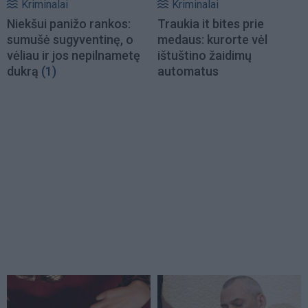
Kriminalai
Kriminalai
Niekšui panižo rankos:
Traukia it bites prie
sumušė sugyventinę, o
medaus: kurorte vėl
vėliau ir jos nepilnametę
ištuštino žaidimų
dukrą
(1)
automatus