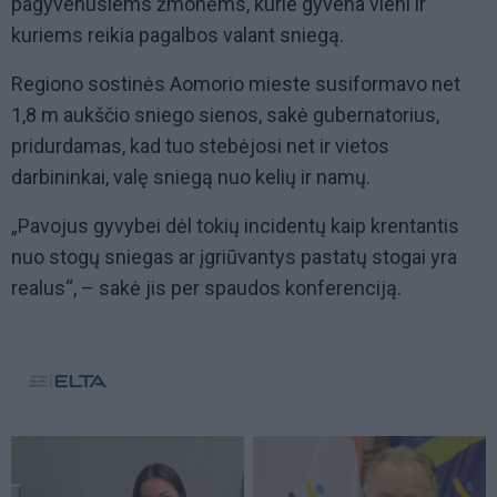
pagyvenusiems žmonėms, kurie gyvena vieni ir
kuriems reikia pagalbos valant sniegą.
Regiono sostinės Aomorio mieste susiformavo net
1,8 m aukščio sniego sienos, sakė gubernatorius,
pridurdamas, kad tuo stebėjosi net ir vietos
darbininkai, valę sniegą nuo kelių ir namų.
„Pavojus gyvybei dėl tokių incidentų kaip krentantis
nuo stogų sniegas ar įgriūvantys pastatų stogai yra
realus“, – sakė jis per spaudos konferenciją.