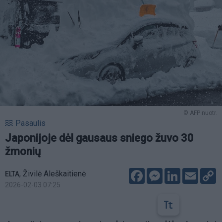
© AFP nuotr.
Pasaulis
Japonijoje dėl gausaus sniego žuvo 30
žmonių
Facebook
Messenger
LinkedIn
Email
C
,
Živilė Aleškaitienė
ELTA
L
2026-02-03 07:25