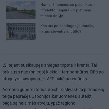
Namai žmonėms su psichikos ir
intelekto negalia - ir pietinėje
miesto dalyje
Kas tas paslaptingas jaunuolis,
rytais stovintis ant tilto?
„Šiltėjant susikaupęs sniegas tirpsta ir krenta. Tai
priklauso nuo (sniego) kiekio ir temperatūros. Būti po
stogu yra pavojinga“, – AFP sakė pareigūnas.
Aomorio gubernatorius Soichiro Miyashita pirmadienį
teigė paprašęs Japonijos kariuomenės suteikti
pagalbą nelaimės atveju, ypač regiono