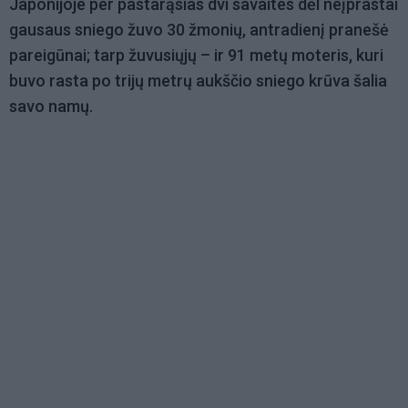
Japonijoje per pastarąsias dvi savaites dėl neįprastai
gausaus sniego žuvo 30 žmonių, antradienį pranešė
pareigūnai; tarp žuvusiųjų – ir 91 metų moteris, kuri
buvo rasta po trijų metrų aukščio sniego krūva šalia
savo namų.