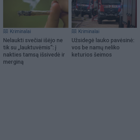
Kriminalai
Kriminalai
Nelaukti svečiai išėjo ne
Užsidegė lauko pavėsinė:
tik su „lauktuvėmis“: į
vos be namų neliko
nakties tamsą išsivedė ir
keturios šeimos
merginą