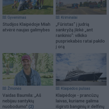
Gyvenimas
Kriminalai
Studijos Klaipėdoje Miah
„Fūristas“ į judrią
atvėrė naujas galimybes
sankryžą įlėkė „ant
rankinio“: vilkiko
puspriekabės ratai pakilo
į orą
Žmonės
Klaipėdos pulsas
Vaidas Baumila: „Aš
Klaipėdoje - prancūzų
nebijau santykių
laivas, kuriame galima
nuobodumo"
(2)
išgirsti banginių ir delfinų