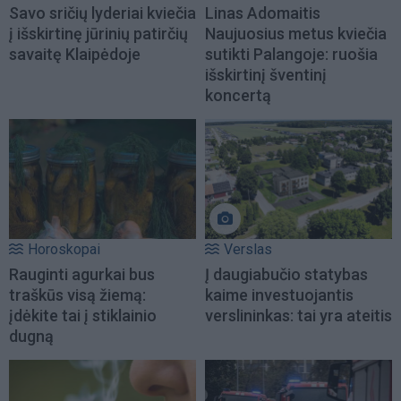
Savo sričių lyderiai kviečia
Linas Adomaitis
į išskirtinę jūrinių patirčių
Naujuosius metus kviečia
savaitę Klaipėdoje
sutikti Palangoje: ruošia
išskirtinį šventinį
koncertą
Horoskopai
Verslas
Rauginti agurkai bus
Į daugiabučio statybas
traškūs visą žiemą:
kaime investuojantis
įdėkite tai į stiklainio
verslininkas: tai yra ateitis
dugną