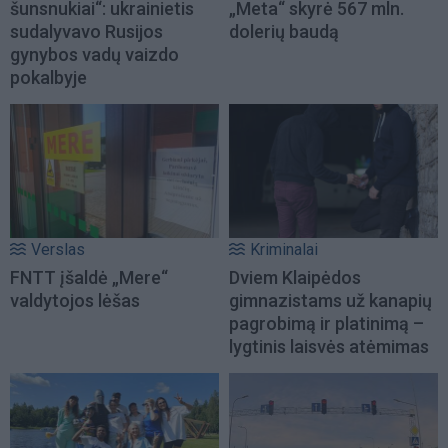
šunsnukiai“: ukrainietis
„Meta“ skyrė 567 mln.
sudalyvavo Rusijos
dolerių baudą
gynybos vadų vaizdo
pokalbyje
Verslas
Kriminalai
FNTT įšaldė „Mere“
Dviem Klaipėdos
valdytojos lėšas
gimnazistams už kanapių
pagrobimą ir platinimą –
lygtinis laisvės atėmimas