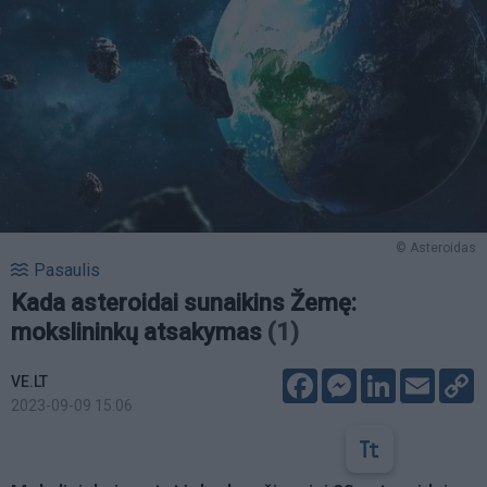
© Asteroidas
Pasaulis
Kada asteroidai sunaikins Žemę:
mokslininkų atsakymas
(1)
Facebook
Messenger
LinkedIn
Email
C
VE.LT
L
2023-09-09 15:06