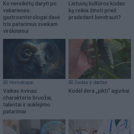
Ko nereikėtų daryti po
Lietuvių kultūros kodas:
vakarienės:
ką reikia žinoti prieš
gastroenterologai davė
pradedant bendrauti?
tris patarimus sveikam
virškinimui
Horoskopai
Sodas ir daržas
Vaikas Avinas:
Kodėl dera „pikti“ agurkai
charakterio bruožai,
talentai ir auklėjimo
patarimai