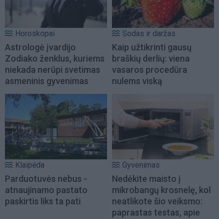
Horoskopai
Sodas ir daržas
Astrologė įvardijo
Kaip užtikrinti gausų
Zodiako ženklus, kuriems
braškių derlių: viena
niekada nerūpi svetimas
vasaros procedūra
asmeninis gyvenimas
nulems viską
Klaipėda
Gyvenimas
Parduotuvės nebus -
Nedėkite maisto į
atnaujinamo pastato
mikrobangų krosnelę, kol
paskirtis liks ta pati
neatlikote šio veiksmo:
paprastas testas, apie