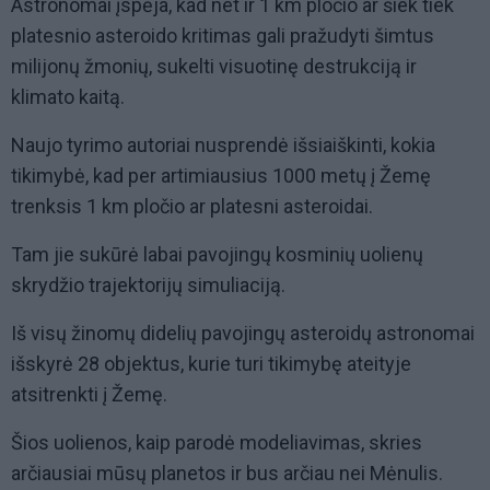
Astronomai įspėja, kad net ir 1 km pločio ar šiek tiek
platesnio asteroido kritimas gali pražudyti šimtus
milijonų žmonių, sukelti visuotinę destrukciją ir
klimato kaitą.
Naujo tyrimo autoriai nusprendė išsiaiškinti, kokia
tikimybė, kad per artimiausius 1000 metų į Žemę
trenksis 1 km pločio ar platesni asteroidai.
Tam jie sukūrė labai pavojingų kosminių uolienų
skrydžio trajektorijų simuliaciją.
Iš visų žinomų didelių pavojingų asteroidų astronomai
išskyrė 28 objektus, kurie turi tikimybę ateityje
atsitrenkti į Žemę.
Šios uolienos, kaip parodė modeliavimas, skries
arčiausiai mūsų planetos ir bus arčiau nei Mėnulis.