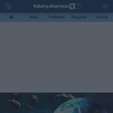
Pereiti
į
pagrindinį
Mobile
Nauji
Podkastai
Renginiai
Vaizdai
turinį
menu
bottom