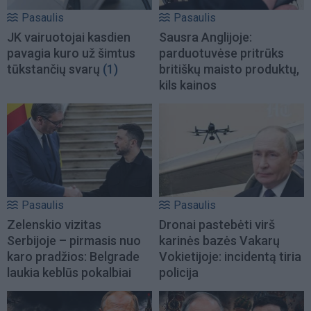
Pasaulis
Pasaulis
JK vairuotojai kasdien
Sausra Anglijoje:
pavagia kuro už šimtus
parduotuvėse pritrūks
tūkstančių svarų
(1)
britiškų maisto produktų,
kils kainos
Pasaulis
Pasaulis
Zelenskio vizitas
Dronai pastebėti virš
Serbijoje – pirmasis nuo
karinės bazės Vakarų
karo pradžios: Belgrade
Vokietijoje: incidentą tiria
laukia keblūs pokalbiai
policija