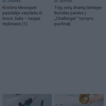
Žmonės
Sportas
Kristina Meseguer
Trijų setų dramą laimėjęs
pasidalijo vaizdeliu iš
Butvilas pateko į
lovos: šalia – naujas
„Challenger“ turnyro
mylimasis
(1)
pusfinalį