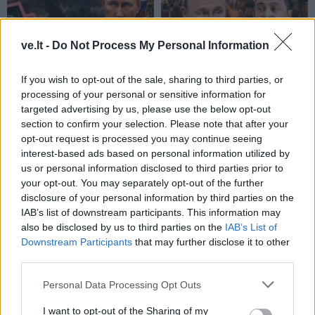
ve.lt -
Do Not Process My Personal Information
If you wish to opt-out of the sale, sharing to third parties, or
Pasaulis
Pasaulis
processing of your personal or sensitive information for
Skaudus smūgis Rusijos
Stalino šešėlis virš
targeted advertising by us, please use the below opt-out
energetikos pajamoms:
Kremliaus: kas laukia
section to confirm your selection. Please note that after your
JAV Senatas pritarė
Rusijos pasitraukus
opt-out request is processed you may continue seeing
naujam sankcijų paketui
Vladimirui Putinui
(2)
interest-based ads based on personal information utilized by
us or personal information disclosed to third parties prior to
your opt-out. You may separately opt-out of the further
disclosure of your personal information by third parties on the
IAB’s list of downstream participants. This information may
also be disclosed by us to third parties on the
IAB’s List of
Downstream Participants
that may further disclose it to other
third parties.
Pasaulis
Pasaulis
Personal Data Processing Opt Outs
Rekordiškai nusekęs
Ukrainiečių dronai smogė
Dunojus atidengė II
„Wildberries“ sandėliui
I want to opt-out of the Sharing of my