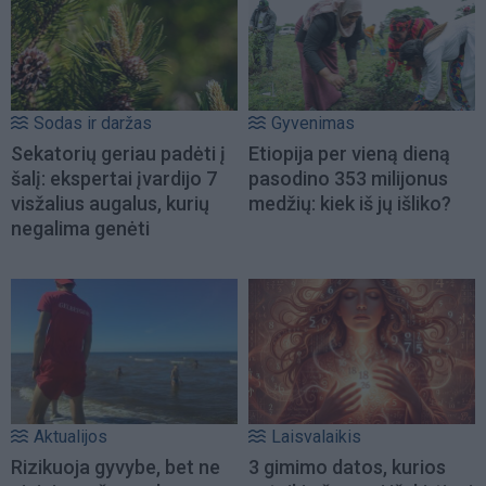
Sodas ir daržas
Gyvenimas
Sekatorių geriau padėti į
Etiopija per vieną dieną
šalį: ekspertai įvardijo 7
pasodino 353 milijonus
visžalius augalus, kurių
medžių: kiek iš jų išliko?
negalima genėti
Aktualijos
Laisvalaikis
Rizikuoja gyvybe, bet ne
3 gimimo datos, kurios