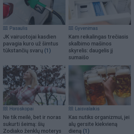
Pasaulis
Gyvenimas
JK vairuotojai kasdien
Kam reikalingas trečiasis
pavagia kuro už šimtus
skalbimo mašinos
tūkstančių svarų
(1)
skyrelis: daugelis jį
sumaišo
Horoskopai
Laisvalaikis
Ne tik meilė, bet ir noras
Kas nutiks organizmui, jei
sukurti šeimą: šių
alų gersite kiekvieną
Zodiako ženklų moterys
dieną
(1)