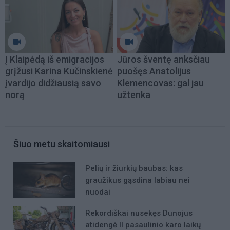
Į Klaipėdą iš emigracijos
Jūros šventę anksčiau
grįžusi Karina Kučinskienė
puošęs Anatolijus
įvardijo didžiausią savo
Klemencovas: gal jau
norą
užtenka
Šiuo metu skaitomiausi
Pelių ir žiurkių baubas: kas
graužikus gąsdina labiau nei
nuodai
Rekordiškai nusekęs Dunojus
atidengė II pasaulinio karo laikų