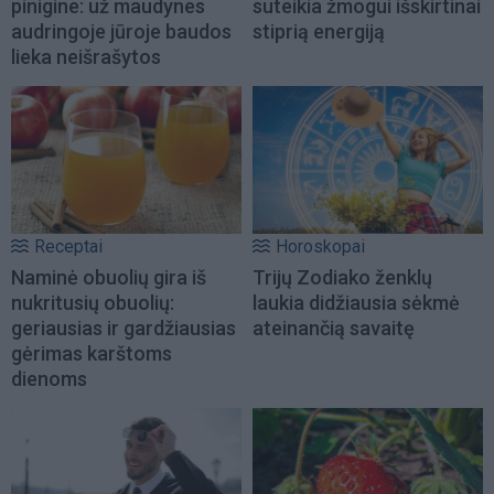
pinigine: už maudynes
suteikia žmogui išskirtinai
audringoje jūroje baudos
stiprią energiją
lieka neišrašytos
Receptai
Horoskopai
Naminė obuolių gira iš
Trijų Zodiako ženklų
nukritusių obuolių:
laukia didžiausia sėkmė
geriausias ir gardžiausias
ateinančią savaitę
gėrimas karštoms
dienoms