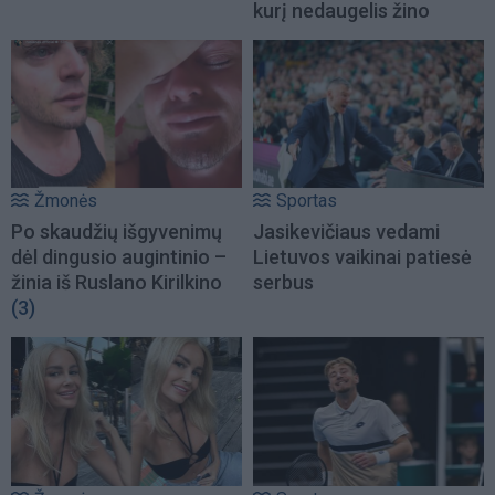
kurį nedaugelis žino
Žmonės
Sportas
Po skaudžių išgyvenimų
Jasikevičiaus vedami
dėl dingusio augintinio –
Lietuvos vaikinai patiesė
žinia iš Ruslano Kirilkino
serbus
(3)