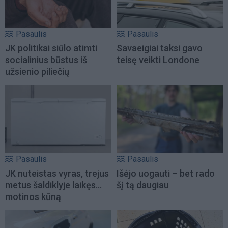
Pasaulis
Pasaulis
JK politikai siūlo atimti
Savaeigiai taksi gavo
socialinius būstus iš
teisę veikti Londone
užsienio piliečių
Pasaulis
Pasaulis
JK nuteistas vyras, trejus
Išėjo uogauti – bet rado
metus šaldiklyje laikęs...
šį tą daugiau
motinos kūną