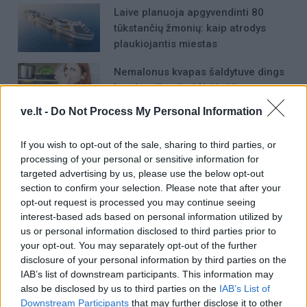
Laive planuoja apgyvendinti 80
tūkstančių žmonių: kaip atrodys
plaukiojantis miestas
Nemalonus kvapas šaldytuve dings
be chemijos: ką įdėti į vidų
ve.lt -
Do Not Process My Personal Information
Žemę užklups magnetinė audra:
If you wish to opt-out of the sale, sharing to third parties, or
nauja prognozė
processing of your personal or sensitive information for
targeted advertising by us, please use the below opt-out
section to confirm your selection. Please note that after your
opt-out request is processed you may continue seeing
interest-based ads based on personal information utilized by
us or personal information disclosed to third parties prior to
your opt-out. You may separately opt-out of the further
disclosure of your personal information by third parties on the
Raktažodžiai
IAB’s list of downstream participants. This information may
Rusija
ukraina
karinis konfliktas
atakos
also be disclosed by us to third parties on the
IAB’s List of
VE.lt Analitika
oro gynyba
Downstream Participants
that may further disclose it to other