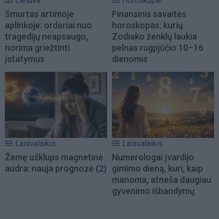
Lietuva
Horoskopai
Smurtas artimoje
Finansinis savaitės
aplinkoje: orderiai nuo
horoskopas: kurių
tragedijų neapsaugo,
Zodiako ženklų laukia
norima griežtinti
pelnas rugpjūčio 10–16
įstatymus
dienomis
Laisvalaikis
Laisvalaikis
Žemę užklups magnetinė
Numerologai įvardijo
audra: nauja prognozė
(2)
gimimo dieną, kuri, kaip
manoma, atneša daugiau
gyvenimo išbandymų