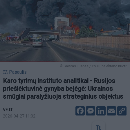
© Gaisras Tuapse / YouTube ekrano nuotr.
Pasaulis
Karo tyrimų instituto analitikai - Rusijos
priešlėktuvinė gynyba bejėgė: Ukrainos
smūgiai paralyžiuoja strateginius objektus
Facebook
Messenger
LinkedIn
Email
C
VE.LT
L
2026-04-27 11:02