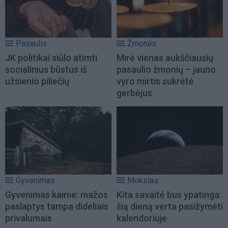
Pasaulis
Žmonės
JK politikai siūlo atimti
Mirė vienas aukščiausių
socialinius būstus iš
pasaulio žmonių – jauno
užsienio piliečių
vyro mirtis sukrėtė
gerbėjus
Gyvenimas
Mokslas
Gyvenimas kaime: mažos
Kita savaitė bus ypatinga:
paslaptys tampa dideliais
šią dieną verta pasižymėti
privalumais
kalendoriuje