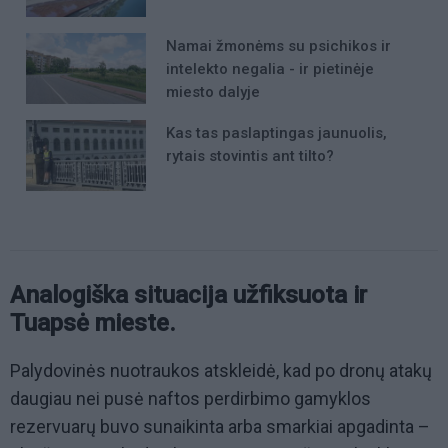
Namai žmonėms su psichikos ir
intelekto negalia - ir pietinėje
miesto dalyje
Kas tas paslaptingas jaunuolis,
rytais stovintis ant tilto?
Analogiška situacija užfiksuota ir
Tuapsė mieste.
Palydovinės nuotraukos atskleidė, kad po dronų atakų
daugiau nei pusė naftos perdirbimo gamyklos
rezervuarų buvo sunaikinta arba smarkiai apgadinta –