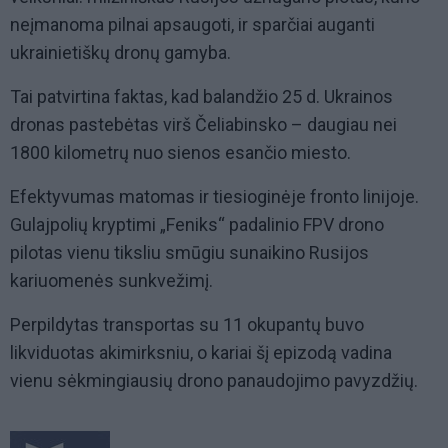
neįmanoma pilnai apsaugoti, ir sparčiai auganti
ukrainietiškų dronų gamyba.
Tai patvirtina faktas, kad balandžio 25 d. Ukrainos
dronas pastebėtas virš Čeliabinsko – daugiau nei
1800 kilometrų nuo sienos esančio miesto.
Efektyvumas matomas ir tiesioginėje fronto linijoje.
Gulajpolių kryptimi „Feniks“ padalinio FPV drono
pilotas vienu tiksliu smūgiu sunaikino Rusijos
kariuomenės sunkvežimį.
Perpildytas transportas su 11 okupantų buvo
likviduotas akimirksniu, o kariai šį epizodą vadina
vienu sėkmingiausių drono panaudojimo pavyzdžių.