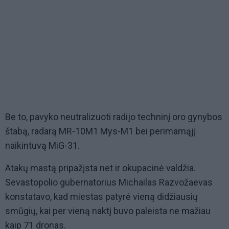
Be to, pavyko neutralizuoti radijo techninį oro gynybos
štabą, radarą MR-10M1 Mys-M1 bei perimamąjį
naikintuvą MiG-31.
Atakų mastą pripažįsta net ir okupacinė valdžia.
Sevastopolio gubernatorius Michailas Razvožaevas
konstatavo, kad miestas patyrė vieną didžiausių
smūgių, kai per vieną naktį buvo paleista ne mažiau
kaip 71 dronas.