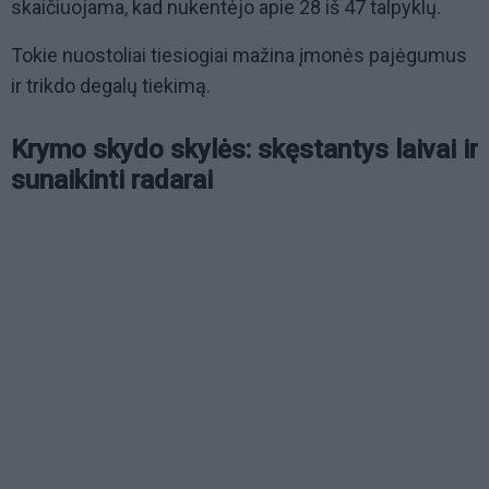
skaičiuojama, kad nukentėjo apie 28 iš 47 talpyklų.
Tokie nuostoliai tiesiogiai mažina įmonės pajėgumus
ir trikdo degalų tiekimą.
Krymo skydo skylės: skęstantys laivai ir
sunaikinti radarai