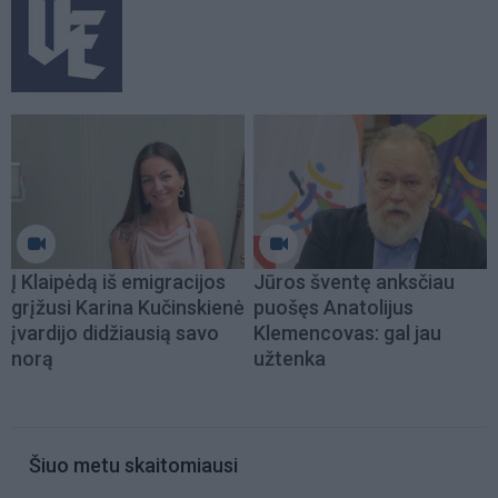
Į Klaipėdą iš emigracijos
Jūros šventę anksčiau
grįžusi Karina Kučinskienė
puošęs Anatolijus
įvardijo didžiausią savo
Klemencovas: gal jau
norą
užtenka
Šiuo metu skaitomiausi