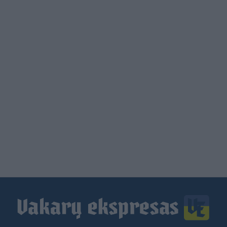
Load
More