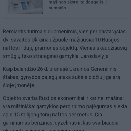
mašinos skyrelis: daugelis jį
sumaišo
Remiantis turimais duomenimis, vien per pastarąsias
dvi savaites Ukraina užpuolė mažiausiai 10 Rusijos
naftos ir dujų pramonės objektų. Vienas skaudžiausių
smūgių teko strateginei gamyklai Jaroslavlyje.
Kaip balandžio 26 d. pranešė Ukrainos Generalinis
štabas, gynybos pajėgų ataka sukėlė didžiulį gaisrą
šioje įmonėje.
Objekto svarba Rusijos ekonomikai ir karinei mašinai
yra milžiniška: gamyklos perdirbimo pajėgumas siekia
apie 15 milijonų tonų naftos per metus. Čia
gaminamas benzinas, dyzelinas ir, kas svarbiausia
okupantų aviacijai – aviacinis kuras.