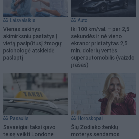
Laisvalaikis
Auto
Vienas sakinys
Iki 100 km/val. – per 2,5
akimirksniu pastatys į
sekundės ir nė vieno
vietą pasipūtusį žmogų:
ekrano: pristatytas 2,5
psichologė atskleidė
mln. dolerių vertės
paslaptį
superautomobilis (vaizdo
įrašas)
Pasaulis
Horoskopai
Savaeigiai taksi gavo
Šių Zodiako ženklų
teisę veikti Londone
moterys sendamos