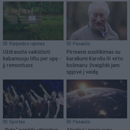
Klaipėdos rajonas
Pasaulis
Uždrausta vaikščioti
Pirmasis susitikimas su
kabamuoju tiltu per upę -
karaliumi Karoliu III virto
jį remontuos
košmaru: žvaigždė jam
spjovė į veidą
Sportas
Pasaulis
„Rytą“ papildė vilniečius
Atsakui į naują rusų