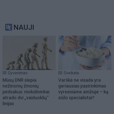
NAUJI
Gyvenimas
Sveikata
Mūsų DNR slepia
Varškė ne visada yra
nežinomų žmonių
geriausias pasirinkimas
pėdsakus: mokslininkai
vyresniame amžiuje – ką
atrado dvi „vaiduoklių“
siūlo specialistai?
linijas