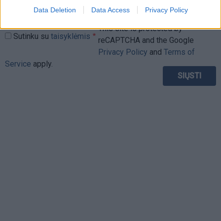
Data Deletion
Data Access
Privacy Policy
This site is protected by
Sutinku su
taisyklėmis
reCAPTCHA and the Google
Privacy Policy
and
Terms of
Service
apply.