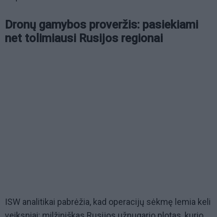
Dronų gamybos proveržis: pasiekiami
net tolimiausi Rusijos regionai
ISW analitikai pabrėžia, kad operacijų sėkmę lemia keli
veiksniai: milžiniškas Rusijos užnugario plotas, kurio