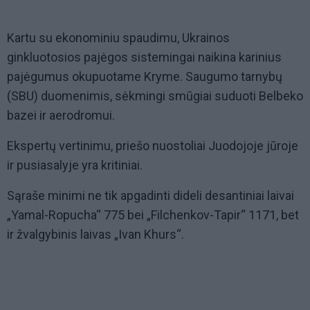
Kartu su ekonominiu spaudimu, Ukrainos
ginkluotosios pajėgos sistemingai naikina karinius
pajėgumus okupuotame Kryme. Saugumo tarnybų
(SBU) duomenimis, sėkmingi smūgiai suduoti Belbeko
bazei ir aerodromui.
Ekspertų vertinimu, priešo nuostoliai Juodojoje jūroje
ir pusiasalyje yra kritiniai.
Sąraše minimi ne tik apgadinti dideli desantiniai laivai
„Yamal-Ropucha“ 775 bei „Filchenkov-Tapir“ 1171, bet
ir žvalgybinis laivas „Ivan Khurs“.