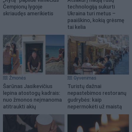
Čempionų lygoje
technologiją sukurti
skriaudęs amerikietis
Ukraina turi metus –
paaiškino, kokią grėsmę
tai kelia
Žmonės
Gyvenimas
Šarūnas Jasikevičius
Turistų dažnai
lepina atostogų kadrais:
nepastebimos restoranų
nuo žmonos neįmanoma
gudrybės: kaip
atitraukti akių
nepermokėti už maistą