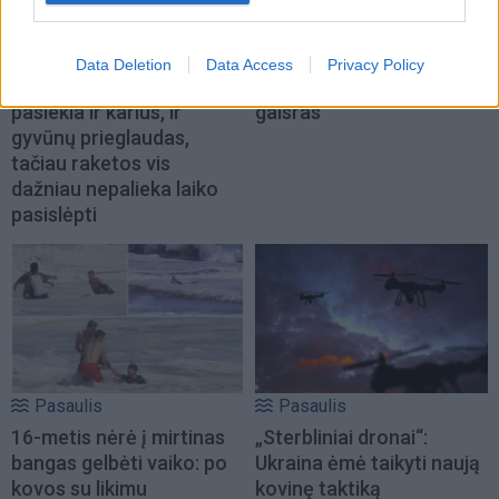
Pasaulis
Pasaulis
Eldoradas Butrimas iš
Pietų Prancūzijoje
Data Deletion
Data Access
Privacy Policy
Ukrainos: pagalba
įsiplieskė naujas miško
pasiekia ir karius, ir
gaisras
gyvūnų prieglaudas,
tačiau raketos vis
dažniau nepalieka laiko
pasislėpti
Pasaulis
Pasaulis
16-metis nėrė į mirtinas
„Sterbliniai dronai“:
bangas gelbėti vaiko: po
Ukraina ėmė taikyti naują
kovos su likimu
kovinę taktiką