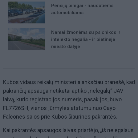
Pensijų pinigai - naudotiems
automobiliams
Namai žmonėms su psichikos ir
intelekto negalia - ir pietinėje
miesto dalyje
Kubos vidaus reikalų ministerija anksčiau pranešė, kad
pakrančių apsauga netikėtai aptiko „nelegalų“ JAV
laivą, kurio registracijos numeris, pasak jos, buvo
FL7726SH, vienos jūrmylės atstumu nuo Cayo
Falcones salos prie Kubos šiaurinės pakrantės.
Kai pakrantės apsaugos laivas priartėjo, „iš nelegalaus