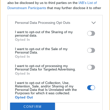
also be disclosed by us to third parties on the
IAB’s List of
TAIP PAT SKAITYKITE
Downstream Participants
that may further disclose it to other
third parties.
Personal Data Processing Opt Outs
I want to opt-out of the Sharing of my
personal data.
Opted In
I want to opt-out of the Sale of my
Pasaulis
Pasaulis
Personal Data.
Opted In
Popiežius Leonas XIV
Trumpas duoda suprasti,
paragino nutraukti
kad yra pasirengęs leisti
I want to opt-out of processing my
Rusijos karą prieš Ukrainą
didėti ekonominiam
Personal Data for Targeted Advertising.
Opted In
spaudimui Iranui
I want to opt-out of Collection, Use,
Retention, Sale, and/or Sharing of my
Personal Data that Is Unrelated with the
Purposes for which it was collected.
Opted Out
CONFIRM