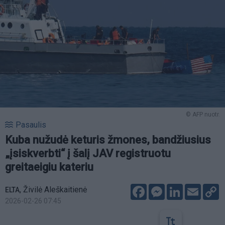
© AFP nuotr.
Pasaulis
Kuba nužudė keturis žmones, bandžiusius
„įsiskverbti“ į šalį JAV registruotu
greitaeigiu kateriu
Facebook
Messenger
LinkedIn
Email
C
,
Živilė Aleškaitienė
ELTA
L
2026-02-26 07:45