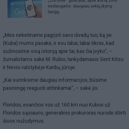
„Chrome“ gudrybė, apie kurią žino
nedaugelis: daugiau jokių įkyrių
langų
„Mes neketiname pagrįsti savo išvadų tuo, ką jie
(Kuba) mums pasakė, ir esu labai, labai tikras, kad
sužinosime visą istoriją apie tai, kas čia įvyko“, –
žurnalistams sakė M. Rubio, lankydamasis Sent Kitso
ir Nevio valstybėje Karibų jūroje.
„Kai surinksime daugiau informacijos, būsime
pasirengę reaguoti atitinkamai“, – sakė jis.
Floridos, esančios vos už 160 km nuo Kubos už
Floridos sąsiaurio, generalinis prokuroras nurodė ištirti
šiuos nužudymus.