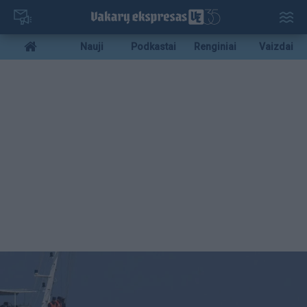
Pereiti
į
pagrindinį
Mobile
Nauji
Podkastai
Renginiai
Vaizdai
turinį
menu
bottom