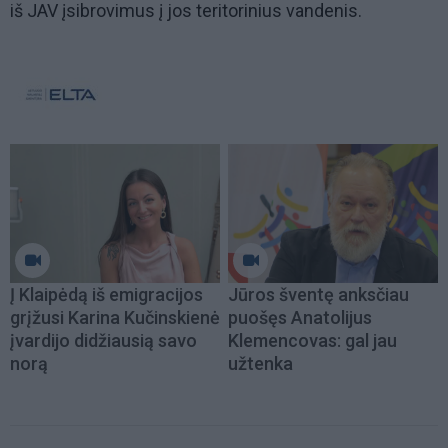
iš JAV įsibrovimus į jos teritorinius vandenis.
Į Klaipėdą iš emigracijos
Jūros šventę anksčiau
grįžusi Karina Kučinskienė
puošęs Anatolijus
įvardijo didžiausią savo
Klemencovas: gal jau
norą
užtenka