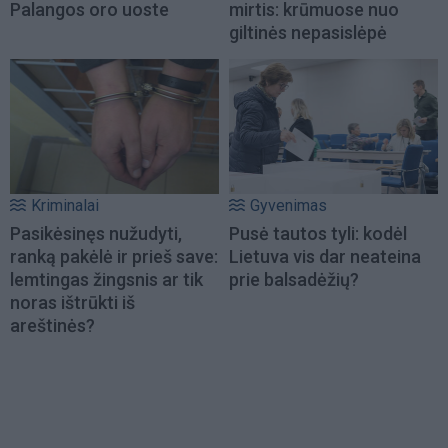
Palangos oro uoste
mirtis: krūmuose nuo
giltinės nepasislėpė
Kriminalai
Gyvenimas
Pasikėsinęs nužudyti,
Pusė tautos tyli: kodėl
ranką pakėlė ir prieš save:
Lietuva vis dar neateina
lemtingas žingsnis ar tik
prie balsadėžių?
noras ištrūkti iš
areštinės?