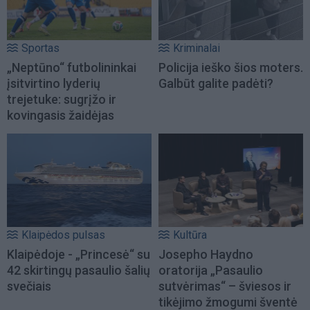
Sportas
Kriminalai
„Neptūno“ futbolininkai
Policija ieško šios moters.
įsitvirtino lyderių
Galbūt galite padėti?
trejetuke: sugrįžo ir
kovingasis žaidėjas
Klaipėdos pulsas
Kultūra
Klaipėdoje - „Princesė“ su
Josepho Haydno
42 skirtingų pasaulio šalių
oratorija „Pasaulio
svečiais
sutvėrimas“ – šviesos ir
tikėjimo žmogumi šventė