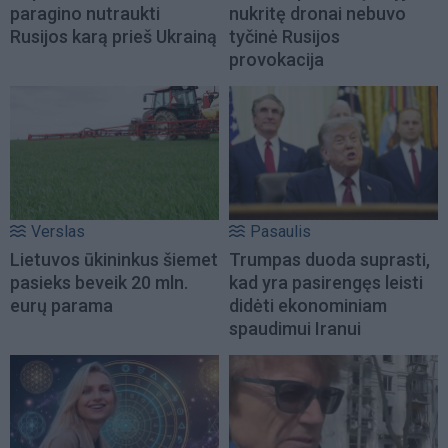
paragino nutraukti
nukritę dronai nebuvo
Rusijos karą prieš Ukrainą
tyčinė Rusijos
provokacija
Verslas
Pasaulis
Lietuvos ūkininkus šiemet
Trumpas duoda suprasti,
pasieks beveik 20 mln.
kad yra pasirengęs leisti
eurų parama
didėti ekonominiam
spaudimui Iranui