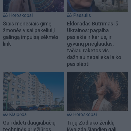
Horoskopai
Pasaulis
Šiais mėnesiais gimę
Eldoradas Butrimas iš
žmonės visai pakeliui į
Ukrainos: pagalba
galingą impulsą sėkmės
pasiekia ir karius, ir
link
gyvūnų prieglaudas,
tačiau raketos vis
dažniau nepalieka laiko
pasislėpti
Klaipėda
Horoskopai
Gali didėti daugiabučių
Trijų Zodiako ženklų
techninės priežiūros
išvaizda šiandien gali