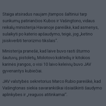
Staiga atsiradus naujam įtampos šaltiniui tarp
sunkumų patiriančios Kubos ir Vašingtono, vidaus
reikalų ministerija Havanoje pareiškė, kad asmenys,
sulaikyti po katerio apšaudymo, teigė, jog „ketino
įsiskverbti terorizmo tikslais“.
Ministerija pranešė, kad laive buvo rasti šturmo
šautuvų, pistoletų, Molotovo kokteilių ir kitokios
karinės įrangos, o visi 10 laivo keleivių buvo JAV
gyvenantys kubiečiai.
JAV valstybės sekretorius Marco Rubio pareiškė, kad
Vašingtonas siekia savarankiškai išsiaiškinti šaudymo
aplinkybes ir „reaguos atitinkamai“.