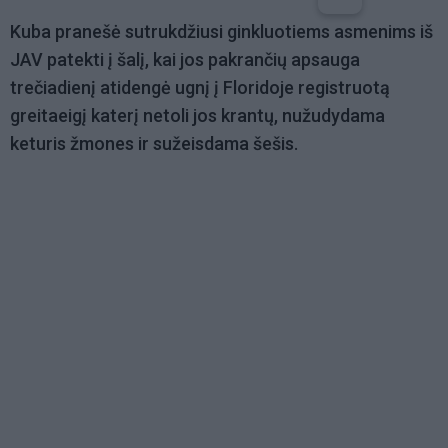
Kuba pranešė sutrukdžiusi ginkluotiems asmenims iš
JAV patekti į šalį, kai jos pakrančių apsauga
trečiadienį atidengė ugnį į Floridoje registruotą
greitaeigį katerį netoli jos krantų, nužudydama
keturis žmones ir sužeisdama šešis.