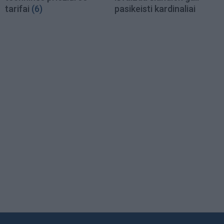
tarifai
(6)
pasikeisti kardinaliai
Load
More