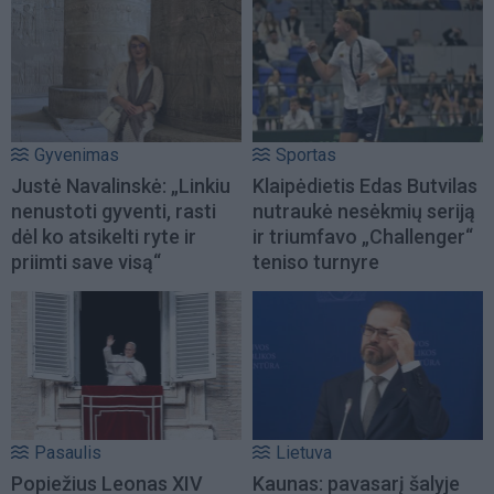
Gyvenimas
Sportas
Justė Navalinskė: „Linkiu
Klaipėdietis Edas Butvilas
nenustoti gyventi, rasti
nutraukė nesėkmių seriją
dėl ko atsikelti ryte ir
ir triumfavo „Challenger“
priimti save visą“
teniso turnyre
Pasaulis
Lietuva
Popiežius Leonas XIV
Kaunas: pavasarį šalyje