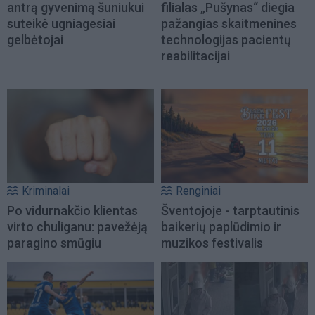
antrą gyvenimą šuniukui
filialas „Pušynas“ diegia
suteikė ugniagesiai
pažangias skaitmenines
gelbėtojai
technologijas pacientų
reabilitacijai
Kriminalai
Renginiai
Po vidurnakčio klientas
Šventojoje - tarptautinis
virto chuliganu: pavežėją
baikerių paplūdimio ir
paragino smūgiu
muzikos festivalis