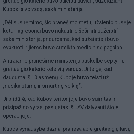
greitaeigio katerio buvo paleisti šūviai“, sužeidžiant
Kubos laivo vadą, sakė ministerija.
„Dėl susirėmimo, šio pranešimo metu, užsienio pusėje
keturi agresoriai buvo nukauti, o šeši kiti sužeisti“,
sakė ministerija, pridurdama, kad sužeistieji buvo
evakuoti ir jiems buvo suteikta medicininė pagalba.
Antrajame pranešime ministerija paskelbė septynių
greitaeigio katerio keleivių vardus. Ji teigė, kad
dauguma iš 10 asmenų Kuboje buvo teisti už
„nusikalstamą ir smurtinę veiklą“.
Ji pridūrė, kad Kubos teritorijoje buvo suimtas ir
prisipažino vyras, pasiųstas iš JAV dalyvauti šioje
operacijoje.
Kubos vyriausybė dažnai praneša apie greitaeigių laivų