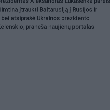
prezidentas Aleksandras Lukašenka pareiš
imtina įtraukti Baltarusiją į Rusijos ir
 bei atsiprašė Ukrainos prezidento
elenskio, praneša naujienų portalas