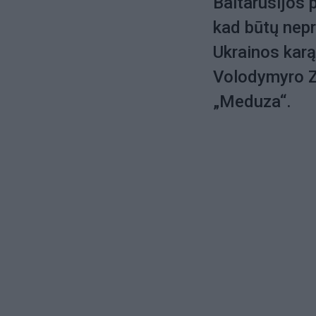
Baltarusijos 
kad būtų nepri
Ukrainos karą
Volodymyro Z
„Meduza“.