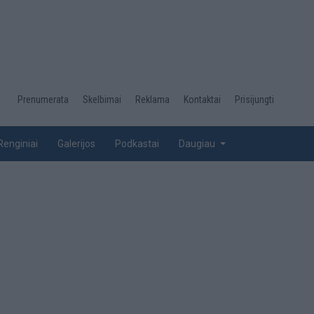
Desktop
Prenumerata
Skelbimai
Reklama
Kontaktai
Prisijungti
menu
top
Renginiai
Galerijos
Podkastai
Daugiau