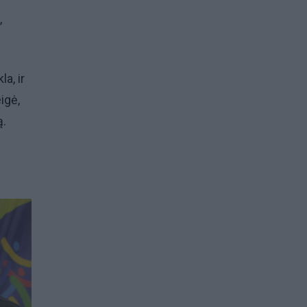
,
a, ir
eigė,
ą.