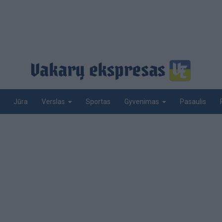
Jūra
Sportas
Pasaulis
Verslas
Gyvenimas