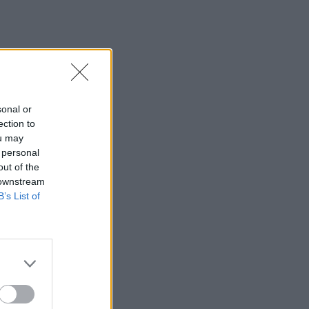
sonal or
ection to
ou may
og
 personal
ukus
out of the
 downstream
B’s List of
Nes
ai