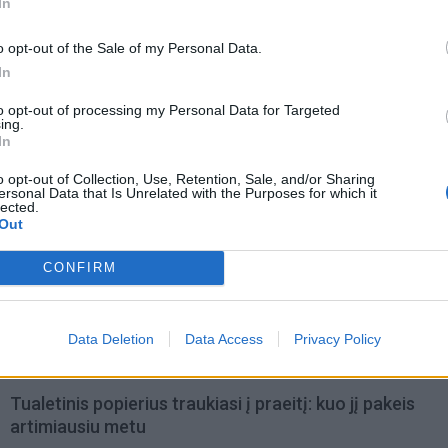
bijoti iš Baltarusijos.
In
o opt-out of the Sale of my Personal Data.
In
to opt-out of processing my Personal Data for Targeted
ing.
In
o opt-out of Collection, Use, Retention, Sale, and/or Sharing
ersonal Data that Is Unrelated with the Purposes for which it
lected.
Out
CONFIRM
Data Deletion
Data Access
Privacy Policy
omiausi
Tualetinis popierius traukiasi į praeitį: kuo jį pakeis
artimiausiu metu