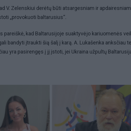
kad V. Zelenskiui derėtų būti atsargesniam ir apdairesniam
stoti „provokuoti baltarusius“.
s pareiškė, kad Baltarusijoje suaktyvėjo kariuomenės veikl
ali bandyti įtraukti šią šalį į karą. A. Lukašenka anksčiau t
iau yra pasirengęs į jį įstoti, jei Ukraina užpultų Baltarusij