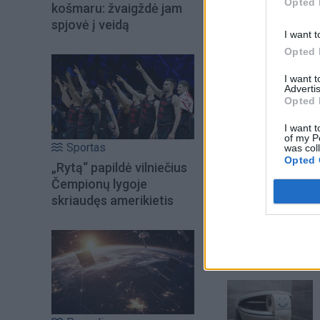
„absoliučiai nieko“ 
Opted 
košmaru: žvaigždė jam
spjovė į veidą
I want t
Opted 
I want 
Advertis
Opted 
I want t
of my P
Sportas
was col
Opted 
„Rytą“ papildė vilniečius
Čempionų lygoje
skriaudęs amerikietis
Šiuo metu skait