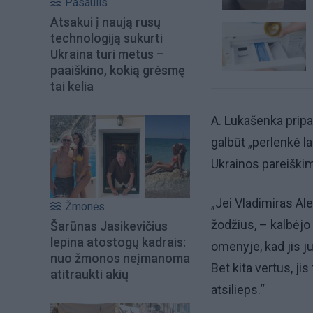
Pasaulis
Atsakui į naują rusų
technologiją sukurti
Ukraina turi metus –
paaiškino, kokią grėsmę
tai kelia
A. Lukašenka prip
galbūt „perlenkė l
Ukrainos pareiškim
„Jei Vladimiras Ale
Žmonės
žodžius, – kalbėjo 
Šarūnas Jasikevičius
lepina atostogų kadrais:
omenyje, kad jis ju
nuo žmonos neįmanoma
Bet kita vertus, ji
atitraukti akių
atsilieps.“