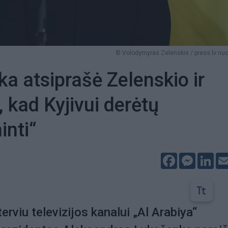
© Volodymyras Zelenskis / press.lv nu
a atsiprašė Zelenskio ir
, kad Kyjivui derėtų
inti“
Facebook
Messeng
Lin
rviu televizijos kanalui „Al Arabiya“