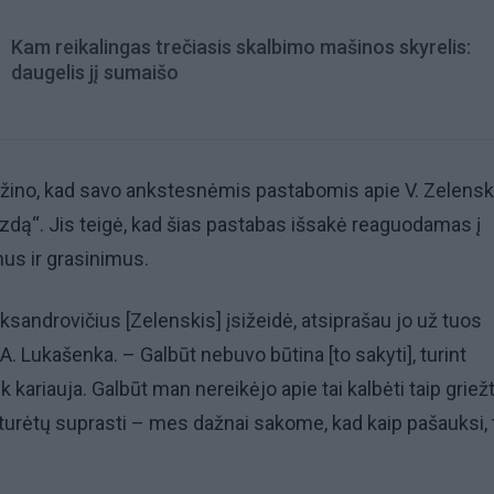
Kam reikalingas trečiasis skalbimo mašinos skyrelis:
daugelis jį sumaišo
ažino, kad savo ankstesnėmis pastabomis apie V. Zelensk
azdą“. Jis teigė, kad šias pastabas išsakė reaguodamas į
us ir grasinimus.
ksandrovičius [Zelenskis] įsižeidė, atsiprašau jo už tuos
A. Lukašenka. – Galbūt nebuvo būtina [to sakyti], turint
k kariauja. Galbūt man nereikėjo apie tai kalbėti taip griežt
s turėtų suprasti – mes dažnai sakome, kad kaip pašauksi, t