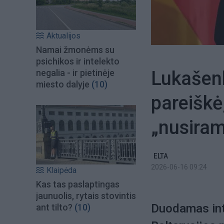
Aktualijos
Namai žmonėms su
psichikos ir intelekto
Lukašenk
negalia - ir pietinėje
miesto dalyje
(10)
pareiškė
„nusiram
ELTA
2026-06-16 09:24
Klaipėda
Kas tas paslaptingas
jaunuolis, rytais stovintis
Duodamas inte
ant tilto?
(10)