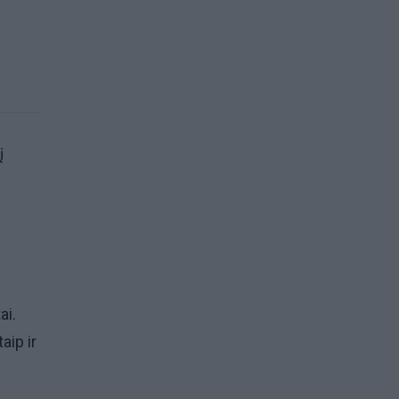
į
ai.
aip ir