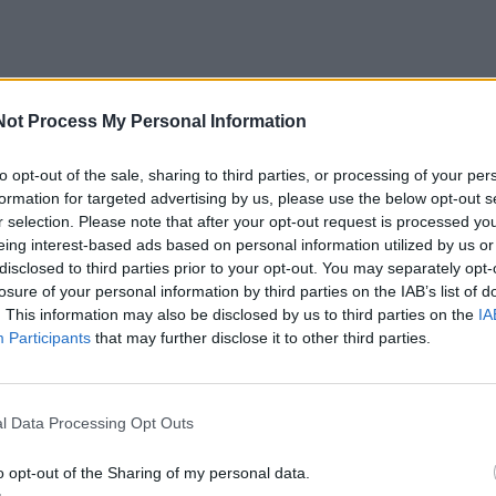
lo „Al Arabiya“ žurnalistas paprašė A. Lukašenkos
Not Process My Personal Information
nos pareigūnų ir karinių vadų pareiškimus apie Rusijos
ijos teritorijos grėsmę.
to opt-out of the sale, sharing to third parties, or processing of your per
formation for targeted advertising by us, please use the below opt-out s
r selection. Please note that after your opt-out request is processed y
k jis, tiek Rusijos prezidentas Vladimiras Putinas mano, j
eing interest-based ads based on personal information utilized by us or
ą į karą yra „visiškai nepriimtina“. Anot A. Lukašenkos, įtra
disclosed to third parties prior to your opt-out. You may separately opt-
losure of your personal information by third parties on the IAB’s list of
 būtų padaryta daugiau žalos nei atnešta naudos.
. This information may also be disclosed by us to third parties on the
IA
Participants
that may further disclose it to other third parties.
bai pažeidžiama kariniu požiūriu, – teigė A. Lukašenka. – 
Baltarusijoje, Ukrainos kariuomenė aiškiai mato. Mes puiki
l Data Processing Opt Outs
sų pagrindiniai kritinės infrastruktūros – gamybos ir
ai taptų puolimo taikiniu.“ Jis teigė, kad Ukraina neturi
o opt-out of the Sharing of my personal data.