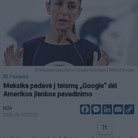
© Meksikos prezidentė Claudia Sheinbaum EPA-ELTA nuotr.
Pasaulis
Meksika padavė į teismą „Google“ dėl
Amerikos įlankos pavadinimo
Facebook
Messenger
LinkedIn
Email
C
ELTA
L
2025-05-10 07:26