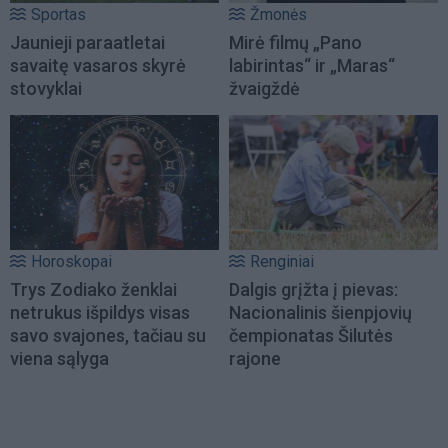
Sportas
Žmonės
Jaunieji paraatletai
Mirė filmų „Pano
savaitę vasaros skyrė
labirintas“ ir „Maras“
stovyklai
žvaigždė
Horoskopai
Renginiai
Trys Zodiako ženklai
Dalgis grįžta į pievas:
netrukus išpildys visas
Nacionalinis šienpjovių
savo svajones, tačiau su
čempionatas Šilutės
viena sąlyga
rajone