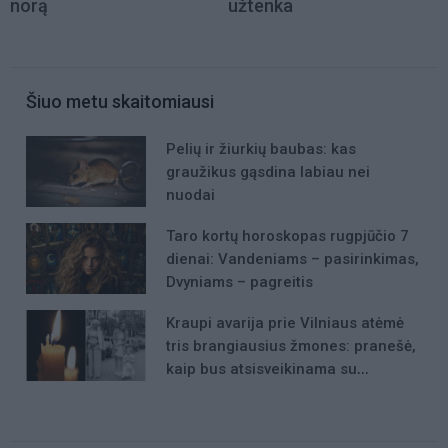
norą
užtenka
Šiuo metu skaitomiausi
Pelių ir žiurkių baubas: kas
graužikus gąsdina labiau nei
nuodai
Taro kortų horoskopas rugpjūčio 7
dienai: Vandeniams – pasirinkimas,
Dvyniams – pagreitis
Kraupi avarija prie Vilniaus atėmė
tris brangiausius žmones: pranešė,
kaip bus atsisveikinama su
mergaite, jos mama ir močiute