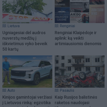
Lietuva
Renginiai
Ugniagesiai dėl audros
Renginiai Klaipėdoje ir
nuverstų medžių į
aplink: ką veikti
iškvietimus vyko beveik
artimiausiomis dienomis
50 kartų
Auto
Pasaulis
Kinijos gamintojai veržiasi
Kaip Rusijos balistinės
į Lietuvos rinką: egzotika
raketos naudojasi