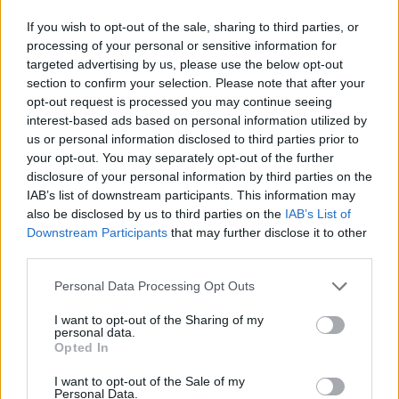
pagalbą
skylėmis
If you wish to opt-out of the sale, sharing to third parties, or
processing of your personal or sensitive information for
targeted advertising by us, please use the below opt-out
section to confirm your selection. Please note that after your
opt-out request is processed you may continue seeing
interest-based ads based on personal information utilized by
us or personal information disclosed to third parties prior to
Pasaulis
Pasaulis
your opt-out. You may separately opt-out of the further
disclosure of your personal information by third parties on the
„Kinijos Nostradamu“
Trumpas pasirašė naujus
IAB’s list of downstream participants. This information may
vadinamas profesorius
vykdomuosius įsakymus,
also be disclosed by us to third parties on the
IAB’s List of
skelbia: kare JAV laukia
ribojančius prigimtinę
Downstream Participants
that may further disclose it to other
skaudus pralaimėjimas
teisę į JAV pilietybę
third parties.
Personal Data Processing Opt Outs
I want to opt-out of the Sharing of my
personal data.
Opted In
I want to opt-out of the Sale of my
Personal Data.
Pasaulis
Pasaulis