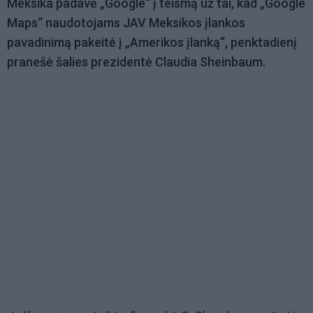
Meksika padavė „Google“ į teismą už tai, kad „Google
Maps“ naudotojams JAV Meksikos įlankos
pavadinimą pakeitė į „Amerikos įlanką“, penktadienį
pranešė šalies prezidentė Claudia Sheinbaum.