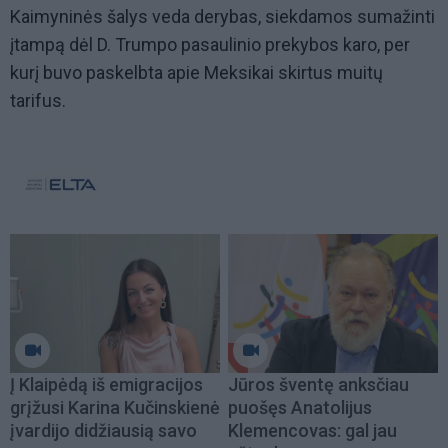
Kaimyninės šalys veda derybas, siekdamos sumažinti
įtampą dėl D. Trumpo pasaulinio prekybos karo, per
kurį buvo paskelbta apie Meksikai skirtus muitų
tarifus.
Į Klaipėdą iš emigracijos
Jūros šventę anksčiau
grįžusi Karina Kučinskienė
puošęs Anatolijus
įvardijo didžiausią savo
Klemencovas: gal jau