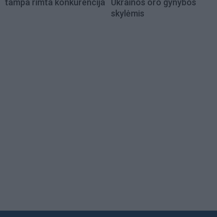
tampa rimta konkurencija
Ukrainos oro gynybos
skylėmis
Load
More