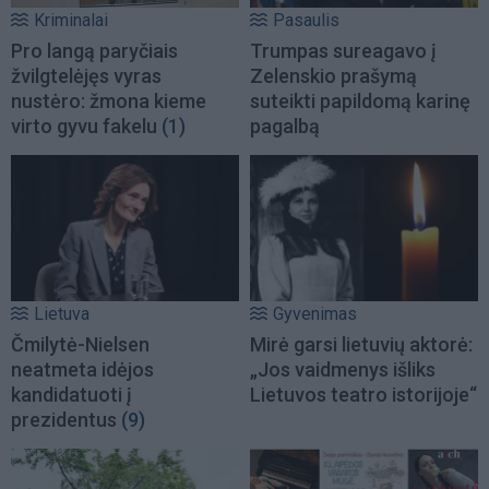
Kriminalai
Pasaulis
Pro langą paryčiais
Trumpas sureagavo į
žvilgtelėjęs vyras
Zelenskio prašymą
nustėro: žmona kieme
suteikti papildomą karinę
virto gyvu fakelu
(1)
pagalbą
Lietuva
Gyvenimas
Čmilytė-Nielsen
Mirė garsi lietuvių aktorė:
neatmeta idėjos
„Jos vaidmenys išliks
kandidatuoti į
Lietuvos teatro istorijoje“
prezidentus
(9)