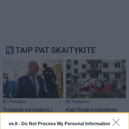
TAIP PAT SKAITYKITE
Pasaulis
Pasaulis
Trumpas sureagavo į
Kaip Rusijos balistinės
Zelenskio prašymą
raketos naudojasi
suteikti papildomą karinę
Ukrainos oro gynybos
ve.lt -
Do Not Process My Personal Information