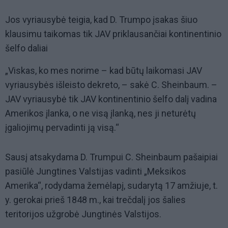
Jos vyriausybė teigia, kad D. Trumpo įsakas šiuo
klausimu taikomas tik JAV priklausančiai kontinentinio
šelfo daliai
„Viskas, ko mes norime – kad būtų laikomasi JAV
vyriausybės išleisto dekreto, – sakė C. Sheinbaum. –
JAV vyriausybė tik JAV kontinentinio šelfo dalį vadina
Amerikos įlanka, o ne visą įlanką, nes ji neturėtų
įgaliojimų pervadinti ją visą.“
Sausį atsakydama D. Trumpui C. Sheinbaum pašaipiai
pasiūlė Jungtines Valstijas vadinti „Meksikos
Amerika“, rodydama žemėlapį, sudarytą 17 amžiuje, t.
y. gerokai prieš 1848 m., kai trečdalį jos šalies
teritorijos užgrobė Jungtinės Valstijos.