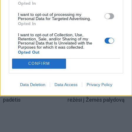
Opted In
Rusai Juodojoje jūroje
Dingus elektrai ryšių
dronais atakavo vokiečių
centre, didelėje Anglijos
I want to opt-out of processing my
Personal Data for Targeted Advertising.
krovininį laivą
dalyje sutriko geležinkelių
Opted In
eismas
I want to opt-out of Collection, Use,
Retention, Sale, and/or Sharing of my
Personal Data that Is Unrelated with the
Purposes for which it was collected.
Opted Out
CONFIRM
Pasaulis
Pasaulis
Data Deletion
Data Access
Privacy Policy
Ukrainos pareigūnas:
Naujas krateris Mėnulyje:
dabar – iš tiesų bloga
„SpaceX“ raketos liekana
padėtis
rėžėsi į Žemės palydovą