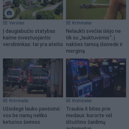
Verslas
Kriminalai
Į daugiabučio statybas
Nelaukti svečiai išėjo ne
kaime investuojantis
tik su „lauktuvėmis“: į
verslininkas: tai yra ateitis
nakties tamsą išsivedė ir
merginą
Kriminalai
Kriminalai
Užsidegė lauko pavėsinė:
Traukia it bites prie
vos be namų neliko
medaus: kurorte vėl
keturios šeimos
ištuštino žaidimų
automatus