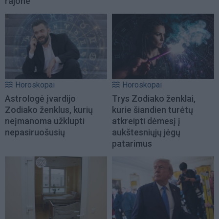
rajone
Horoskopai
Horoskopai
Astrologė įvardijo
Trys Zodiako ženklai,
Zodiako ženklus, kurių
kurie šiandien turėtų
neįmanoma užklupti
atkreipti dėmesį į
nepasiruošusių
aukštesniųjų jėgų
patarimus