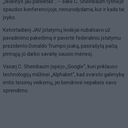
„Ieškinys jau pateiktas“, – sakė C. Sheinbaum rytinėje
spaudos konferencijoje, nenurodydama, kur ir kada tai
įvyko.
Ketvirtadienį JAV įstatymų leidėjai nubalsavo už
pavadinimo pakeitimą ir pavertė federaliniu įstatymu
prezidento Donaldo Trumpo įsaką, pasirašytą pačią
pirmąją jo darbo savaitę sausio mėnesį.
Vasarį C. Sheinbaum įspėjo „Google“, kuri priklauso
technologijų milžinei „Alphabet“, kad svarsto galimybę
imtis teisinių veiksmų, jei bendrovė nepakeis savo
sprendimo.