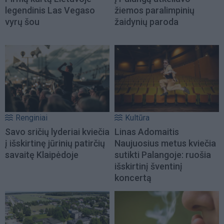
legendinis Las Vegaso
žiemos paralimpinių
vyrų šou
žaidynių paroda
Renginiai
Kultūra
Savo sričių lyderiai kviečia
Linas Adomaitis
į išskirtinę jūrinių patirčių
Naujuosius metus kviečia
savaitę Klaipėdoje
sutikti Palangoje: ruošia
išskirtinį šventinį
koncertą