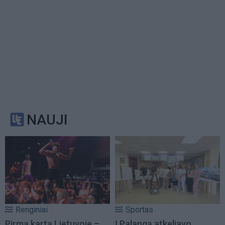
NAUJI
Renginiai
Sportas
Pirmą kartą Lietuvoje –
Į Palangą atkeliavo