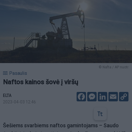
© Nafta / AP nuotr.
Pasaulis
Naftos kainos šovė į viršų
Facebook
Messenger
LinkedIn
Email
C
ELTA
L
2023-04-03 12:46
Šešiems svarbiems naftos gamintojams – Saudo