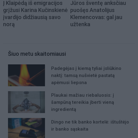
Į Klaipėdą iš emigracijos
Jūros šventę anksčiau
grįžusi Karina Kučinskienė
puošęs Anatolijus
įvardijo didžiausią savo
Klemencovas: gal jau
norą
užtenka
Šiuo metu skaitomiausi
Padegėjas į kiemą tyliai įsliūkino
naktį: tamsą nušvietė pastatą
apėmusi liepsna
Plaukai mažiau riebaluosis: į
šampūną tereikia įberti vieną
ingredientą
Dingo ne tik banko kortelė: ištuštėjo
ir banko sąskaita