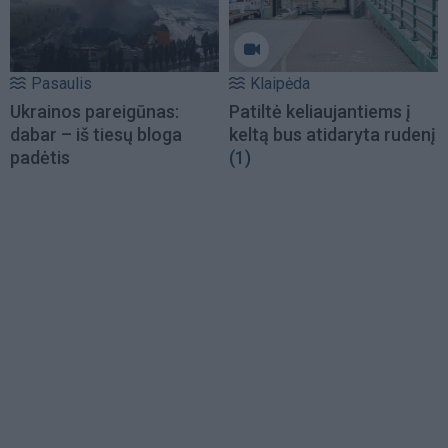
Pasaulis
Klaipėda
Ukrainos pareigūnas:
Patiltė keliaujantiems į
dabar – iš tiesų bloga
keltą bus atidaryta rudenį
padėtis
(1)