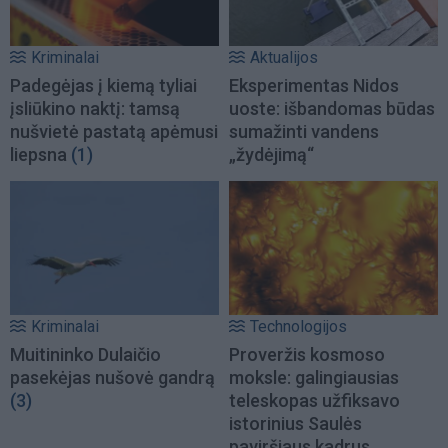
Kriminalai
Aktualijos
Padegėjas į kiemą tyliai
Eksperimentas Nidos
įsliūkino naktį: tamsą
uoste: išbandomas būdas
nušvietė pastatą apėmusi
sumažinti vandens
liepsna
(1)
„žydėjimą“
Kriminalai
Technologijos
Muitininko Dulaičio
Proveržis kosmoso
pasekėjas nušovė gandrą
moksle: galingiausias
(3)
teleskopas užfiksavo
istorinius Saulės
paviršiaus kadrus