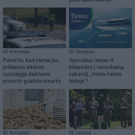
Kriminalai
Renginiai
Pamiršo, kad namai jau
Specialus reisas iš
priklauso kitiems:
Klaipėdos į nemokamą
nostalgija daiktams
vakarėlį „Viena naktis
privertė griebtis smurto
Nidoje“!
Kriminalai
Lietuva