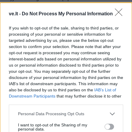
eismas
ve.lt -
Do Not Process My Personal Information
If you wish to opt-out of the sale, sharing to third parties, or
processing of your personal or sensitive information for
targeted advertising by us, please use the below opt-out
section to confirm your selection. Please note that after your
opt-out request is processed you may continue seeing
Pasaulis
Pasaulis
interest-based ads based on personal information utilized by
Naujas krateris Mėnulyje:
Netoli Omano krantų
us or personal information disclosed to third parties prior to
„SpaceX“ raketos liekana
bręsta ekologinė
your opt-out. You may separately opt-out of the further
rėžėsi į Žemės palydovą
katastrofa – iš tanklaivio
disclosure of your personal information by third parties on the
IAB’s list of downstream participants. This information may
liejasi nafta
also be disclosed by us to third parties on the
IAB’s List of
Downstream Participants
that may further disclose it to other
third parties.
Personal Data Processing Opt Outs
I want to opt-out of the Sharing of my
personal data.