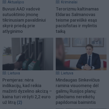
Aktualijos
Kriminalai
Buvusi AAD vadovė
Terorizmu kaltinamas
sutuoktinio įmonę
Eldaras Salmanovas
tikrinusiam pavaldiniui
teisme pareiškė esąs
skyrė priedą prie
pacisfistas ir mylintis
atlyginimo
taiką
Lietuva
Lietuva
Premjeras: nėra
Mindaugas Sinkevičius
indikacijų, kad reikia
ramina visuomenę dėl
mažinti dyzelino akcizą –
galimų Rusijos planų:
kaina turi viršyti 2,2 euro
piliečiams nereikėtų
už litrą
(2)
papildomai baimintis