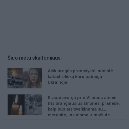
Šiuo metu skaitomiausi
Aiškiaregės pranašystė: numatė
katastrofišką karo pabaigą
Ukrainoje
Kraupi avarija prie Vilniaus atėmė
tris brangiausius žmones: pranešė,
kaip bus atsisveikinama su
mergaite, jos mama ir močiute