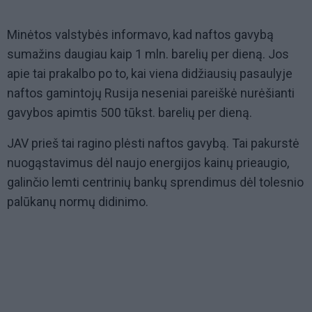
Minėtos valstybės informavo, kad naftos gavybą
sumažins daugiau kaip 1 mln. barelių per dieną. Jos
apie tai prakalbo po to, kai viena didžiausių pasaulyje
naftos gamintojų Rusija neseniai pareiškė nurėšianti
gavybos apimtis 500 tūkst. barelių per dieną.
JAV prieš tai ragino plėsti naftos gavybą. Tai pakurstė
nuogąstavimus dėl naujo energijos kainų prieaugio,
galinčio lemti centrinių bankų sprendimus dėl tolesnio
palūkanų normų didinimo.