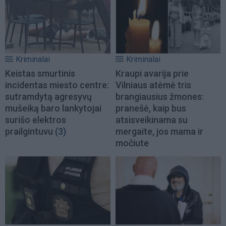
Kriminalai
Kriminalai
Keistas smurtinis
Kraupi avarija prie
incidentas miesto centre:
Vilniaus atėmė tris
sutramdytą agresyvų
brangiausius žmones:
mušeiką baro lankytojai
pranešė, kaip bus
surišo elektros
atsisveikinama su
prailgintuvu
(3)
mergaite, jos mama ir
močiute