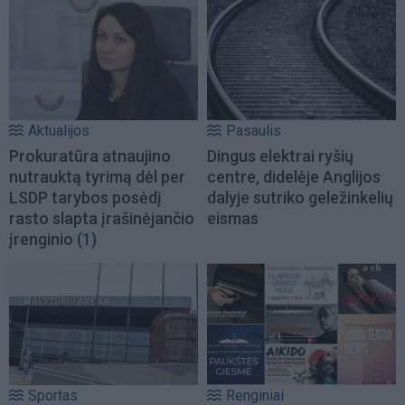
Aktualijos
Pasaulis
Prokuratūra atnaujino
Dingus elektrai ryšių
nutrauktą tyrimą dėl per
centre, didelėje Anglijos
LSDP tarybos posėdį
dalyje sutriko geležinkelių
rasto slapta įrašinėjančio
eismas
įrenginio
(1)
Sportas
Renginiai