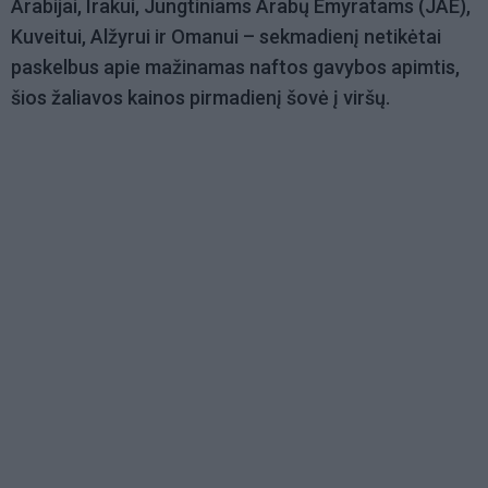
Arabijai, Irakui, Jungtiniams Arabų Emyratams (JAE),
Kuveitui, Alžyrui ir Omanui – sekmadienį netikėtai
paskelbus apie mažinamas naftos gavybos apimtis,
šios žaliavos kainos pirmadienį šovė į viršų.