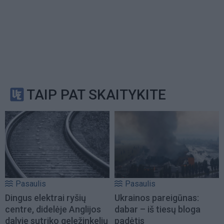
TAIP PAT SKAITYKITE
Pasaulis
Pasaulis
Dingus elektrai ryšių
Ukrainos pareigūnas:
centre, didelėje Anglijos
dabar – iš tiesų bloga
dalyje sutriko geležinkelių
padėtis