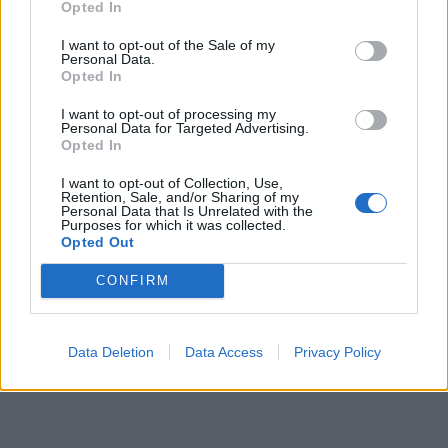
Opted In
Pasaulis
Pasaulis
Po visą naktį trukusių
Nusekus Dunojui, iškilo
I want to opt-out of the Sale of my
Personal Data.
paieškų Italijos šiukšlyne
Antrojo pasaulinio karo
Opted In
rastas milijoną laimėjęs
laivai
loterijos bilietas
I want to opt-out of processing my
Personal Data for Targeted Advertising.
Opted In
I want to opt-out of Collection, Use,
Retention, Sale, and/or Sharing of my
Personal Data that Is Unrelated with the
Purposes for which it was collected.
Opted Out
Pasaulis
Pasaulis
CONFIRM
Zelenskis: balistinių
Kas gali priversti Donaldą
raketų perėmėjai galėjo
Trumpą smogti Rusijai:
išgelbėti gyvybes
ekspertas atskleidė
Data Deletion
Data Access
Privacy Policy
netikėtą scenarijų
(3)