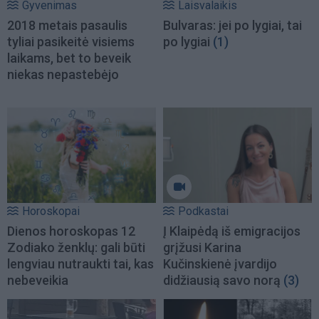
Gyvenimas
Laisvalaikis
2018 metais pasaulis
Bulvaras: jei po lygiai, tai
tyliai pasikeitė visiems
po lygiai
(1)
laikams, bet to beveik
niekas nepastebėjo
Horoskopai
Podkastai
Dienos horoskopas 12
Į Klaipėdą iš emigracijos
Zodiako ženklų: gali būti
grįžusi Karina
lengviau nutraukti tai, kas
Kučinskienė įvardijo
nebeveikia
didžiausią savo norą
(3)