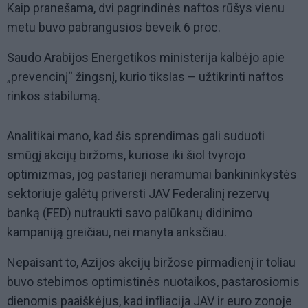
Kaip pranešama, dvi pagrindinės naftos rūšys vienu
metu buvo pabrangusios beveik 6 proc.
Saudo Arabijos Energetikos ministerija kalbėjo apie
„prevencinį“ žingsnį, kurio tikslas – užtikrinti naftos
rinkos stabilumą.
Analitikai mano, kad šis sprendimas gali suduoti
smūgį akcijų biržoms, kuriose iki šiol tvyrojo
optimizmas, jog pastarieji neramumai bankininkystės
sektoriuje galėtų priversti JAV Federalinį rezervų
banką (FED) nutraukti savo palūkanų didinimo
kampaniją greičiau, nei manyta anksčiau.
Nepaisant to, Azijos akcijų biržose pirmadienį ir toliau
buvo stebimos optimistinės nuotaikos, pastarosiomis
dienomis paaiškėjus, kad infliacija JAV ir euro zonoje