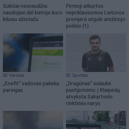
Sukčiai nesnaudžia:
Pirmoji atkurtos
naudojasi dėl kietojo kuro
nepriklausomos Lietuvos
kilusiu ažiotažu
premjerė atgulė amžinojo
poilsio
(1)
Verslas
Sportas
„Enefit“ vadovas palieka
„Dragūnas“ sulaukė
pareigas
pastiprinimo: į Klaipėdą
atvyksta Sakartvelo
rinktinės narys