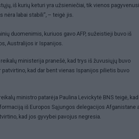
tųjų, iš kurių keturi yra užsieniečiai, tik vienos pagyvenus
nėra labai stabili“, – teigė jis.
oninių duomenimis, kuriuos gavo AFP, sužeistieji buvo iš
s, Australijos ir Ispanijos.
reikalų ministerija pranešė, kad trys iš žuvusiųjų buvo
ir patvirtino, kad dar bent vienas Ispanijos pilietis buvo
reikalų ministro patarėja Paulina Levickytė BNS teigė, kad
nformaciją iš Europos Sąjungos delegacijos Afganistane 
 tvirtino, kad jos gyvybei pavojus negresia.