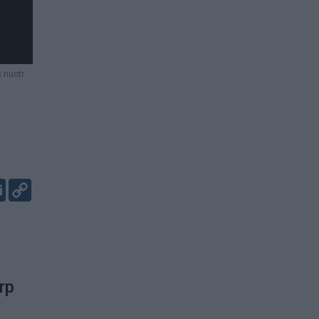
 nuotr.
er
kedIn
Email
Copy
Link
rp