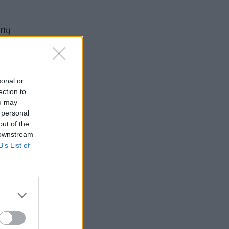
rių
sonal or
ection to
ou may
 personal
out of the
ne,
 downstream
B’s List of