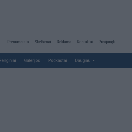
Desktop
Prenumerata
Skelbimai
Reklama
Kontaktai
Prisijungti
menu
top
Renginiai
Galerijos
Podkastai
Daugiau