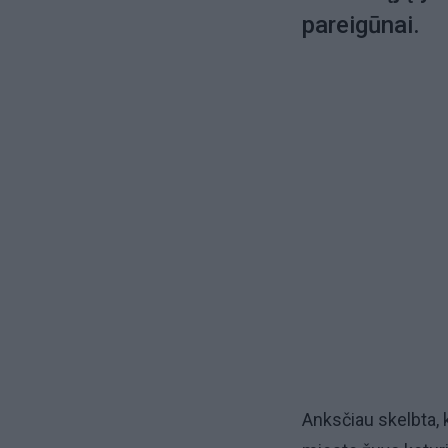
pareigūnai.
Anksčiau skelbta,