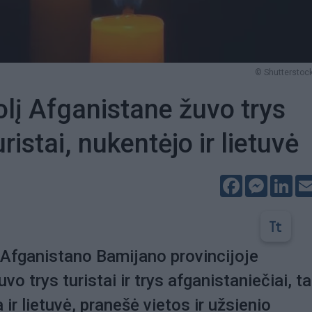
© Shutterstock
olį Afganistane žuvo trys
ristai, nukentėjo ir lietuvė
Facebook
Messeng
Lin
Afganistano Bamijano provincijoje
vo trys turistai ir trys afganistaniečiai, ta
 ir lietuvė, pranešė vietos ir užsienio