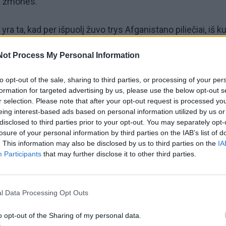
i žmonės.
yra ta, kad per išpuolį žuvo trys Afganistano piliečiai, iš ku
edas (Talibano narys) ir du buvo civiliai“, – naujienų
Not Process My Personal Information
 Vidaus reikalų ministerijos atstovas spaudai Abdulas
dulas Matinas Kanis).
to opt-out of the sale, sharing to third parties, or processing of your per
formation for targeted advertising by us, please use the below opt-out s
r selection. Please note that after your opt-out request is processed y
i žuvusieji ir sužeistieji buvo perkelti į sostinę Kabulą.
eing interest-based ads based on personal information utilized by us or
disclosed to third parties prior to your opt-out. You may separately opt-
ą grupė žmonių buvo apšaudyta, kai ėjo per turgų Bamija
losure of your personal information by third parties on the IAB’s list of
. This information may also be disclosed by us to third parties on the
IA
ėje Afganistano dalyje, maždaug už 180 km nuo Kabulo.
Participants
that may further disclose it to other third parties.
l Data Processing Opt Outs
o opt-out of the Sharing of my personal data.