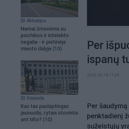
Aktualijos
Namai žmonėms su
psichikos ir intelekto
Per išpu
negalia - ir pietinėje
miesto dalyje
(10)
ispanų tu
2024-05-18 11:04
Klaipėda
Per šaudymą 
Kas tas paslaptingas
jaunuolis, rytais stovintis
penktadienį žu
ant tilto?
(10)
sužeistųjų yra