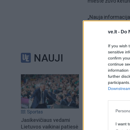
mieste žuvo ketur
„Nauja informacija 
vienas buvo modžah
ve.lt -
Do 
agentūrai AFP sakė
Mateenas Qani (Ab
If you wish 
sensitive in
NAUJI
confirm you
Jis pridūrė, kad vis
continue se
information 
Penktadienio vakar
further disc
participants
esančiame centrin
Downstream 
Persona
Sportas
Jasikevičiaus vedami
I want t
Lietuvos vaikinai patiesė