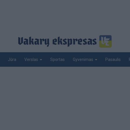
Jūra
Sportas
Pasaulis
Verslas
Gyvenimas