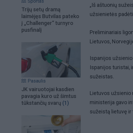
Sportas
„Iš aštuonių sužeis
Trijų setų dramą
užsienietės padėtis 
laimėjęs Butvilas pateko
į „Challenger“ turnyro
pusfinalį
Preliminariais lig
Lietuvos, Norvegijo
Ispanijos užsienio 
Ispanijos turistai, 
sužeistas.
Pasaulis
JK vairuotojai kasdien
Lietuvos užsienio 
pavagia kuro už šimtus
ministerija gavo i
tūkstančių svarų
(1)
sužeistą lietuvę ir