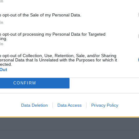
In
o opt-out of the Sale of my Personal Data.
In
to opt-out of processing my Personal Data for Targeted
ing.
In
o opt-out of Collection, Use, Retention, Sale, and/or Sharing
ersonal Data that Is Unrelated with the Purposes for which it
omiausi
lected.
Out
Negrįžo iš Jūros šventės: artimieji laukė dvi savaites
CONFIRM
Pelių ir žiurkių baubas: kas graužikus gąsdina labiau ne
Data Deletion
Data Access
Privacy Policy
nuodai