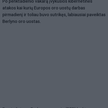
Po penktadienio vakarą įvykusios kibernetinės
atakos kai kurių Europos oro uostų darbas
pirmadienį ir toliau buvo sutrikęs, labiausiai paveiktas
Berlyno oro uostas.