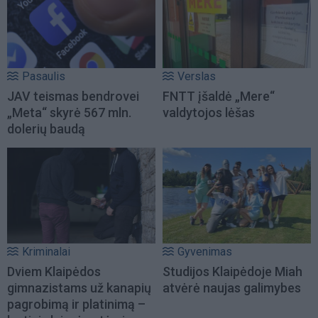
Pasaulis
Verslas
JAV teismas bendrovei
FNTT įšaldė „Mere“
„Meta“ skyrė 567 mln.
valdytojos lėšas
dolerių baudą
Kriminalai
Gyvenimas
Dviem Klaipėdos
Studijos Klaipėdoje Miah
gimnazistams už kanapių
atvėrė naujas galimybes
pagrobimą ir platinimą –