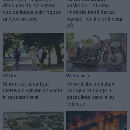
daug sporto: veiksmas
paskelbė Lietuvos
virs penkiose skirtingose
rinktinės kandidatus:
miesto vietose
sąraše - du klaipėdiečiai
(3)
Orai
Pasaulis
Sinoptikė: savaitgalį
Rekordiškai nusekęs
Lietuvoje vyraus gaivesni
Dunojus atidengė II
ir sausesni orai
pasaulinio karo laikų
radinius