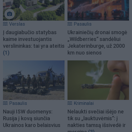
Verslas
Pasaulis
Į daugiabučio statybas
Ukrainiečių dronai smogė
kaime investuojantis
„Wildberries“ sandėliui
verslininkas: tai yra ateitis
Jekaterinburge, už 2000
(1)
km nuo sienos
Pasaulis
Kriminalai
Nauji ISW duomenys:
Nelaukti svečiai išėjo ne
Rusija į kovą siunčia
tik su „lauktuvėmis“: į
Ukrainos karo belaisvius
nakties tamsą išsivedė ir
merginą
(3)