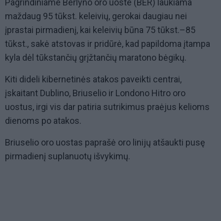
Pagrindiniame Berlyno oro uoste (BER) laukiama
maždaug 95 tūkst. keleivių, gerokai daugiau nei
įprastai pirmadienį, kai keleivių būna 75 tūkst.–85
tūkst., sakė atstovas ir pridūrė, kad papildoma įtampa
kyla dėl tūkstančių grįžtančių maratono bėgikų.
Kiti dideli kibernetinės atakos paveikti centrai,
įskaitant Dublino, Briuselio ir Londono Hitro oro
uostus, irgi vis dar patiria sutrikimus praėjus kelioms
dienoms po atakos.
Briuselio oro uostas paprašė oro linijų atšaukti pusę
pirmadienį suplanuotų išvykimų.