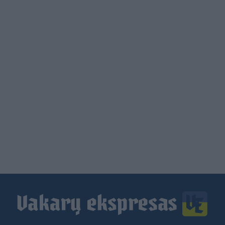
Load
More