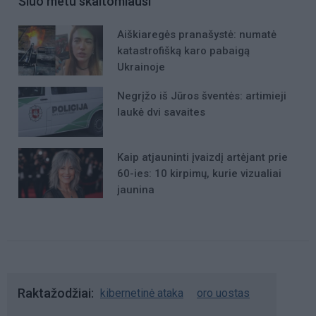
Šiuo metu skaitomiausi
Aiškiaregės pranašystė: numatė
katastrofišką karo pabaigą
Ukrainoje
Negrįžo iš Jūros šventės: artimieji
laukė dvi savaites
Kaip atjauninti įvaizdį artėjant prie
60-ies: 10 kirpimų, kurie vizualiai
jaunina
Raktažodžiai
kibernetinė ataka
oro uostas