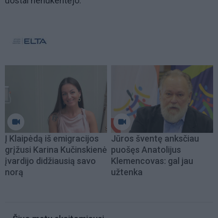
uostai nenukentėjo.
Į Klaipėdą iš emigracijos
Jūros šventę anksčiau
grįžusi Karina Kučinskienė
puošęs Anatolijus
įvardijo didžiausią savo
Klemencovas: gal jau
norą
užtenka