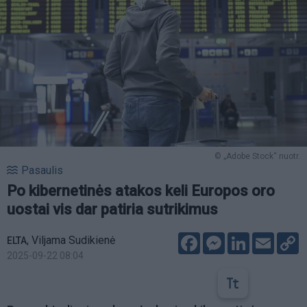
© „Adobe Stock“ nuotr.
Pasaulis
Po kibernetinės atakos keli Europos oro
uostai vis dar patiria sutrikimus
Facebook
Messenger
LinkedIn
Email
C
,
Viljama Sudikienė
ELTA
L
2025-09-22 08:04