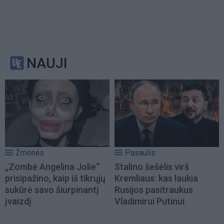
NAUJI
Žmonės
Pasaulis
„Zombė Angelina Jolie“
Stalino šešėlis virš
prisipažino, kaip iš tikrųjų
Kremliaus: kas laukia
sukūrė savo šiurpinantį
Rusijos pasitraukus
įvaizdį
Vladimirui Putinui