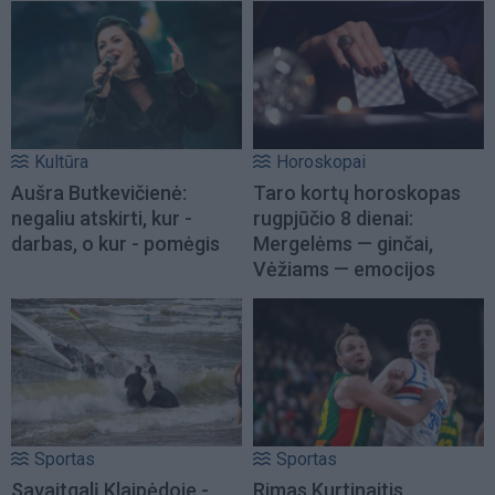
Kultūra
Horoskopai
Aušra Butkevičienė:
Taro kortų horoskopas
negaliu atskirti, kur -
rugpjūčio 8 dienai:
darbas, o kur - pomėgis
Mergelėms — ginčai,
Vėžiams — emocijos
Sportas
Sportas
Savaitgalį Klaipėdoje -
Rimas Kurtinaitis