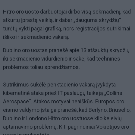
Hitro oro uosto darbuotojai dirbo visą sekmadienį, kad
atkurtų įprastą veiklą, ir dabar „dauguma skrydžių“
turėtų vykti pagal grafiką, nors registracijos sutrikimai
išliko ir sekmadienio vakarą.
Dublino oro uostas pranešė apie 13 atšauktų skrydžių
iki sekmadienio vidurdienio ir sakė, kad techninės
problemos toliau sprendžiamos.
Sutrikimus sukėlė penktadienio vakarą įvykdyta
kibernetinė ataka prieš IT paslaugų teikėją „Collins
Aerospace“. Atakos motyvai neaiškūs. Europos oro
eismo valdymo įstaiga pranešė, kad Berlyno, Briuselio,
Dublino ir Londono Hitro oro uostuose kilo keleivių
aptarnavimo problemų. Kiti pagrindiniai Vokietijos oro