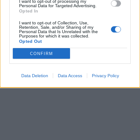
I want to opt-out of processing my
Personal Data for Targeted Advertising.
Opted In
I want to opt-out of Collection, Use,
Retention, Sale, and/or Sharing of my
Personal Data that Is Unrelated with the
Purposes for which it was collected.
Pasaulis
Pasaulis
Opted Out
Trumpas sureagavo į
Kaip Rusijos balistinės
CONFIRM
Zelenskio prašymą
raketos naudojasi
suteikti papildomą karinę
Ukrainos oro gynybos
pagalbą
skylėmis
Data Deletion
Data Access
Privacy Policy