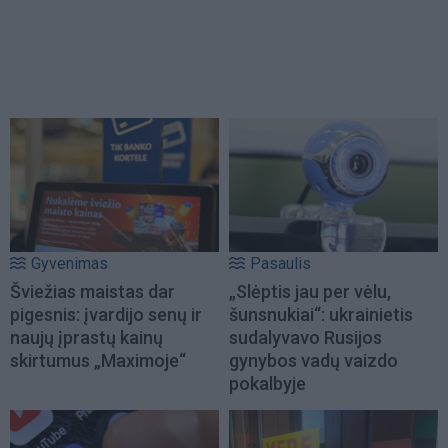
Gyvenimas
Pasaulis
Šviežias maistas dar
„Slėptis jau per vėlu,
pigesnis: įvardijo senų ir
šunsnukiai“: ukrainietis
naujų įprastų kainų
sudalyvavo Rusijos
skirtumus „Maximoje“
gynybos vadų vaizdo
pokalbyje