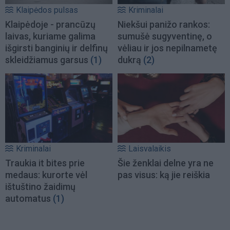
Klaipėdos pulsas
Kriminalai
Klaipėdoje - prancūzų
Niekšui panižo rankos:
laivas, kuriame galima
sumušė sugyventinę, o
išgirsti banginių ir delfinų
vėliau ir jos nepilnametę
skleidžiamus garsus
(1)
dukrą
(2)
Kriminalai
Laisvalaikis
Traukia it bites prie
Šie ženklai delne yra ne
medaus: kurorte vėl
pas visus: ką jie reiškia
ištuštino žaidimų
automatus
(1)