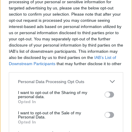
processing of your personal or sensitive information for
Pasaulis
Pasaulis
targeted advertising by us, please use the below opt-out
Ukrainiečių dronai smogė
Nauji ISW duomenys:
section to confirm your selection. Please note that after your
„Wildberries“ sandėliui
Rusija į kovą siunčia
opt-out request is processed you may continue seeing
Jekaterinburge, už 2000
Ukrainos karo belaisvius
interest-based ads based on personal information utilized by
km nuo sienos
us or personal information disclosed to third parties prior to
your opt-out. You may separately opt-out of the further
disclosure of your personal information by third parties on the
IAB’s list of downstream participants. This information may
also be disclosed by us to third parties on the
IAB’s List of
Downstream Participants
that may further disclose it to other
third parties.
Personal Data Processing Opt Outs
Pasaulis
Pasaulis
„Slėptis jau per vėlu,
JAV teismas bendrovei
I want to opt-out of the Sharing of my
personal data.
šunsnukiai“: ukrainietis
„Meta“ skyrė 567 mln.
Opted In
sudalyvavo Rusijos
dolerių baudą
gynybos vadų vaizdo
I want to opt-out of the Sale of my
Personal Data.
pokalbyje
Opted In