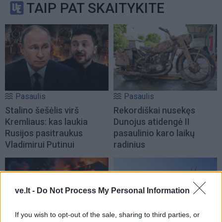
TAIP PAT SKAITYKITE
Pasaulis
Pasaulis
Stalino šešėlis virš
Rekordiškai nusekęs
Kremliaus: kas laukia
Dunojus atidengė II
Rusijos pasitraukus
pasaulinio karo laikų
Vladimirui Putinui
radinius
ve.lt -
Do Not Process My Personal Information
If you wish to opt-out of the sale, sharing to third parties, or