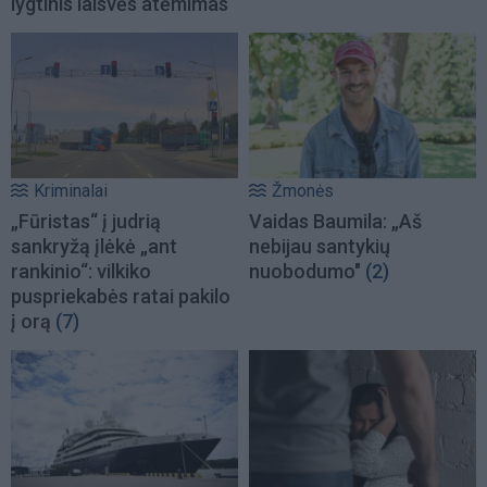
lygtinis laisvės atėmimas
Kriminalai
Žmonės
„Fūristas“ į judrią
Vaidas Baumila: „Aš
sankryžą įlėkė „ant
nebijau santykių
rankinio“: vilkiko
nuobodumo"
(2)
puspriekabės ratai pakilo
į orą
(7)