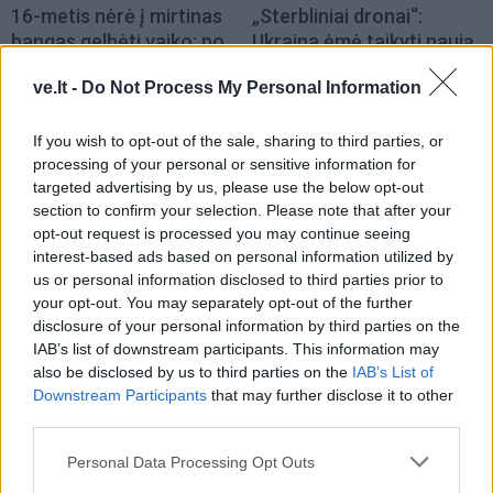
16-metis nėrė į mirtinas
„Sterbliniai dronai“:
bangas gelbėti vaiko: po
Ukraina ėmė taikyti naują
kovos su likimu
kovinę taktiką
ve.lt -
Do Not Process My Personal Information
sureagavo net
prezidentas
If you wish to opt-out of the sale, sharing to third parties, or
processing of your personal or sensitive information for
targeted advertising by us, please use the below opt-out
section to confirm your selection. Please note that after your
opt-out request is processed you may continue seeing
interest-based ads based on personal information utilized by
us or personal information disclosed to third parties prior to
your opt-out. You may separately opt-out of the further
Pasaulis
Pasaulis
disclosure of your personal information by third parties on the
Pirmasis susitikimas su
Atsakui į naują rusų
IAB’s list of downstream participants. This information may
karaliumi Karoliu III virto
technologiją sukurti
also be disclosed by us to third parties on the
IAB’s List of
košmaru: žvaigždė jam
Ukraina turi metus –
Downstream Participants
that may further disclose it to other
spjovė į veidą
paaiškino, kokią grėsmę
third parties.
tai kelia
Personal Data Processing Opt Outs