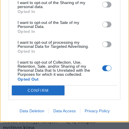
I want to opt-out of the Sharing of my
personal data.
Opted In
I want to opt-out of the Sale of my
Personal Data.
Opted In
Pasaulis
Pasaulis
I want to opt-out of processing my
JK politikai siūlo atimti
Savaeigiai taksi gavo
Personal Data for Targeted Advertising.
socialinius būstus iš
teisę veikti Londone
Opted In
užsienio piliečių
(1)
I want to opt-out of Collection, Use,
Retention, Sale, and/or Sharing of my
Personal Data that Is Unrelated with the
Purposes for which it was collected.
Opted Out
CONFIRM
Pasaulis
Pasaulis
Data Deletion
Data Access
Privacy Policy
JK nuteistas vyras, trejus
Išėjo uogauti – bet rado
metus šaldiklyje laikęs...
šį tą daugiau
motinos kūną