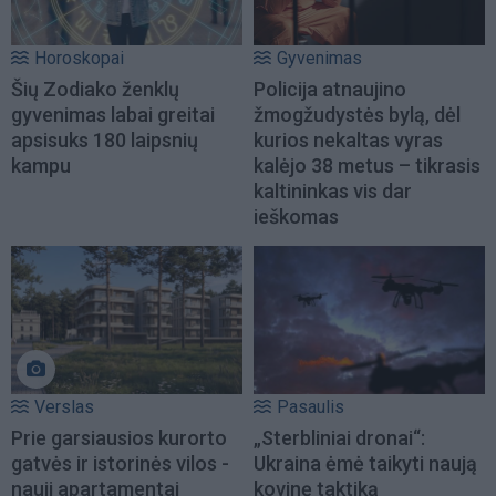
Horoskopai
Gyvenimas
Šių Zodiako ženklų
Policija atnaujino
gyvenimas labai greitai
žmogžudystės bylą, dėl
apsisuks 180 laipsnių
kurios nekaltas vyras
kampu
kalėjo 38 metus – tikrasis
kaltininkas vis dar
ieškomas
Verslas
Pasaulis
Prie garsiausios kurorto
„Sterbliniai dronai“:
gatvės ir istorinės vilos -
Ukraina ėmė taikyti naują
nauji apartamentai
kovinę taktiką