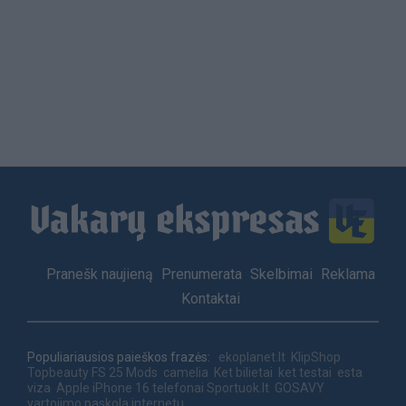
Load
More
Footer
Pranešk naujieną
Prenumerata
Skelbimai
Reklama
menu
Kontaktai
Populiariausios paieškos frazės:
ekoplanet.lt
KlipShop
Topbeauty
FS 25 Mods
camelia
Ket bilietai
ket testai
esta
viza
Apple iPhone 16 telefonai
Sportuok.lt
GOSAVY
vartojimo paskola internetu