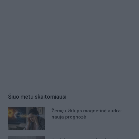
Šiuo metu skaitomiausi
Žemę užklups magnetinė audra:
nauja prognozė