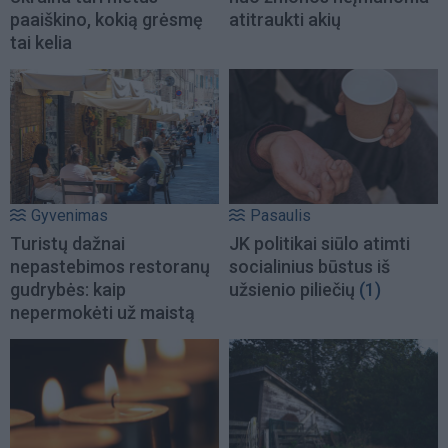
paaiškino, kokią grėsmę
atitraukti akių
tai kelia
Gyvenimas
Pasaulis
Turistų dažnai
JK politikai siūlo atimti
nepastebimos restoranų
socialinius būstus iš
gudrybės: kaip
užsienio piliečių
(1)
nepermokėti už maistą