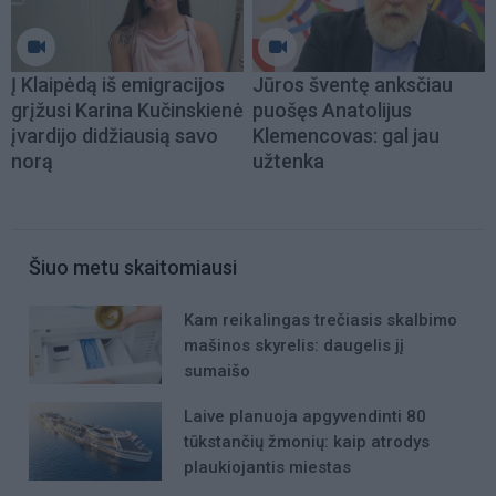
Į Klaipėdą iš emigracijos
Jūros šventę anksčiau
grįžusi Karina Kučinskienė
puošęs Anatolijus
įvardijo didžiausią savo
Klemencovas: gal jau
norą
užtenka
Šiuo metu skaitomiausi
Kam reikalingas trečiasis skalbimo
mašinos skyrelis: daugelis jį
sumaišo
Laive planuoja apgyvendinti 80
tūkstančių žmonių: kaip atrodys
plaukiojantis miestas