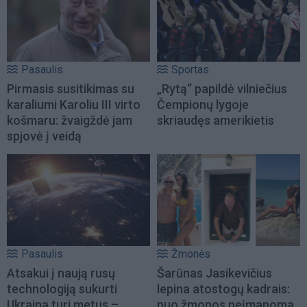
Pasaulis
Sportas
Pirmasis susitikimas su
„Rytą“ papildė vilniečius
karaliumi Karoliu III virto
Čempionų lygoje
košmaru: žvaigždė jam
skriaudęs amerikietis
spjovė į veidą
Pasaulis
Žmonės
Atsakui į naują rusų
Šarūnas Jasikevičius
technologiją sukurti
lepina atostogų kadrais:
Ukraina turi metus –
nuo žmonos neįmanoma