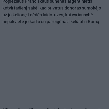
Popiežiaus Pranciškaus sūnėnas argentinietis
ketvirtadienį sakė, kad privatus donoras sumokėjo
už jo kelionę į dėdės laidotuves, kai vyriausybė
nepakvietė jo kartu su pareigūnais keliauti į Romą.