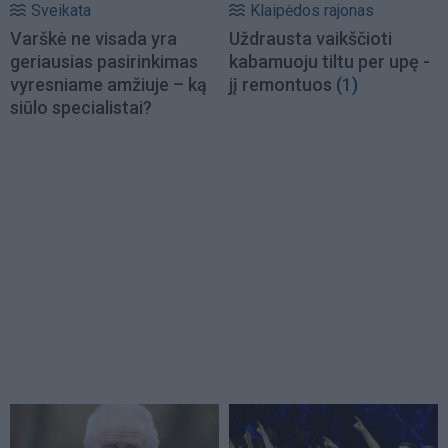
Sveikata
Klaipėdos rajonas
Varškė ne visada yra
Uždrausta vaikščioti
geriausias pasirinkimas
kabamuoju tiltu per upę -
vyresniame amžiuje – ką
jį remontuos
(1)
siūlo specialistai?