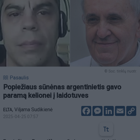
© Soc. tinklų nuotr.
Pasaulis
Popiežiaus sūnėnas argentinietis gavo
paramą kelionei į laidotuves
Facebook
Messenger
LinkedIn
Email
C
,
Viljama Sudikienė
ELTA
L
2025-04-25 07:57