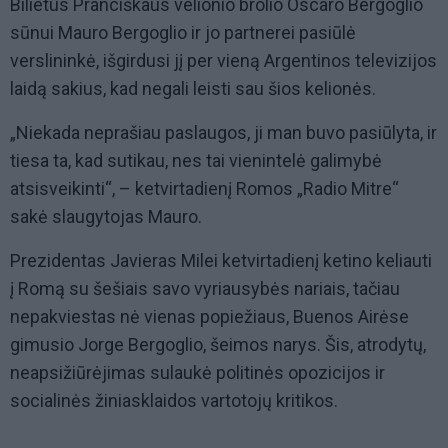
Bilietus Pranciškaus velionio brolio Oscaro Bergoglio
sūnui Mauro Bergoglio ir jo partnerei pasiūlė
verslininkė, išgirdusi jį per vieną Argentinos televizijos
laidą sakius, kad negali leisti sau šios kelionės.
„Niekada neprašiau paslaugos, ji man buvo pasiūlyta, ir
tiesa ta, kad sutikau, nes tai vienintelė galimybė
atsisveikinti“, – ketvirtadienį Romos „Radio Mitre“
sakė slaugytojas Mauro.
Prezidentas Javieras Milei ketvirtadienį ketino keliauti
į Romą su šešiais savo vyriausybės nariais, tačiau
nepakviestas nė vienas popiežiaus, Buenos Airėse
gimusio Jorge Bergoglio, šeimos narys. Šis, atrodytų,
neapsižiūrėjimas sulaukė politinės opozicijos ir
socialinės žiniasklaidos vartotojų kritikos.