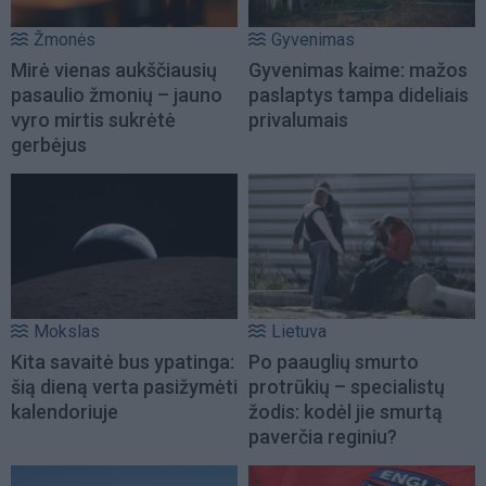
Žmonės
Gyvenimas
Mirė vienas aukščiausių
Gyvenimas kaime: mažos
pasaulio žmonių – jauno
paslaptys tampa dideliais
vyro mirtis sukrėtė
privalumais
gerbėjus
Mokslas
Lietuva
Kita savaitė bus ypatinga:
Po paauglių smurto
šią dieną verta pasižymėti
protrūkių – specialistų
kalendoriuje
žodis: kodėl jie smurtą
paverčia reginiu?