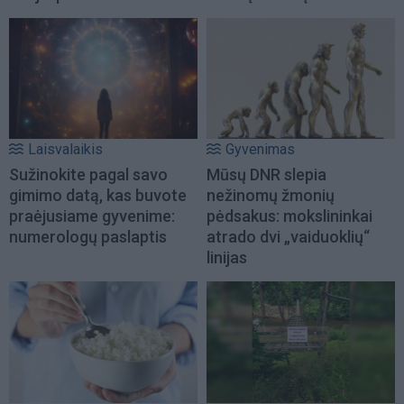
Laisvalaikis
Gyvenimas
Sužinokite pagal savo
Mūsų DNR slepia
gimimo datą, kas buvote
nežinomų žmonių
praėjusiame gyvenime:
pėdsakus: mokslininkai
numerologų paslaptis
atrado dvi „vaiduoklių“
linijas