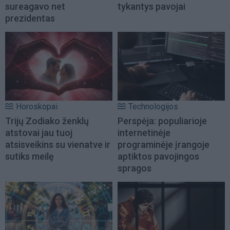
sureagavo net
tykantys pavojai
prezidentas
Horoskopai
Technologijos
Trijų Zodiako ženklų
Perspėja: populiarioje
atstovai jau tuoj
internetinėje
atsisveikins su vienatve ir
programinėje įrangoje
sutiks meilę
aptiktos pavojingos
spragos