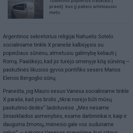
Tualetinis popierius traukiasi į
praeitį: kuo jį pakeis artimiausiu
metu
Argentinos sekretorius religijai Nahuelis Sotelo
socialiniame tinkle X pranešė kalbėjęsis su
popiežiaus sūnėnu, atmetusiu galimybę keliauti į
Romą. Paaiškėjo, kad jis turėjo omenyje kitą sūnėną –
paskutinės likusios gyvos pontifiko sesers Marios
Elenos Bergoglio sūnų.
Pranešta, jog Mauro sesuo Vanesa socialiniame tinkle
X parašė, kad jos brolis „tikrai norėjo būti mūsų
paskutinio dėdės“ laidotuvėse. „Mes nesame
žiniasklaidos asmenybės, esame darbininkai ir, kaip ir
dauguma žmonių, mėnesio gale vos suduriame
galus“, – sakoma Vanesos pranešime, kurį citavo