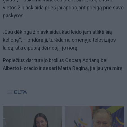
vietos žiniasklaida prieš jai apribojant prieigą prie savo
paskyros.
„Esu dėkinga žiniasklaidai, kad leido jam atlikti šią
kelionę“, – pridūrė ji, turėdama omenyje televizijos
laidą, atkreipusią dėmesį į jo norą.
Popiežius dar turėjo brolius Oscarą Adrianą bei
Alberto Horacio ir seserį Martą Reginą, jie jau yra mirę.