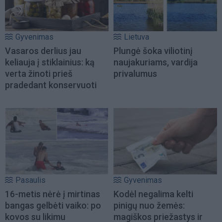
Gyvenimas
Lietuva
Vasaros derlius jau
Plungė šoka viliotinį
keliauja į stiklainius: ką
naujakuriams, vardija
verta žinoti prieš
privalumus
pradedant konservuoti
Pasaulis
Gyvenimas
16-metis nėrė į mirtinas
Kodėl negalima kelti
bangas gelbėti vaiko: po
pinigų nuo žemės:
kovos su likimu
magiškos priežastys ir