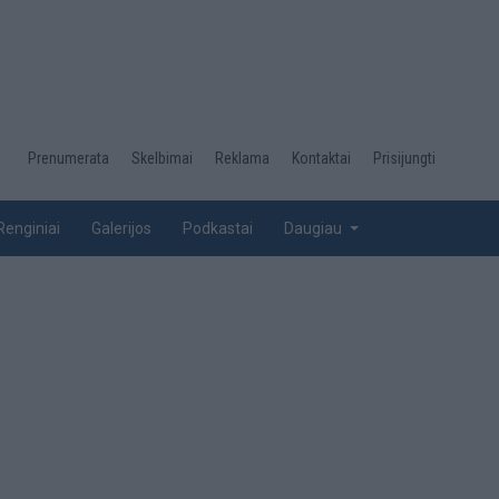
Desktop
Prenumerata
Skelbimai
Reklama
Kontaktai
Prisijungti
menu
top
Renginiai
Galerijos
Podkastai
Daugiau