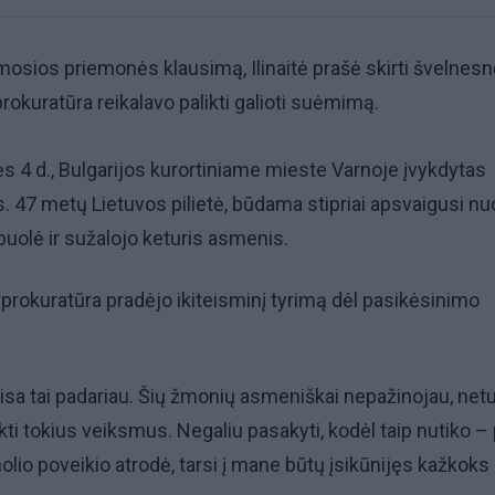
osios priemonės klausimą, Ilinaitė prašė skirti švelnesn
rokuratūra reikalavo palikti galioti suėmimą.
s 4 d., Bulgarijos kurortiniame mieste Varnoje įvykdytas
. 47 metų Lietuvos pilietė, būdama stipriai apsvaigusi nu
žpuolė ir sužalojo keturis asmenis.
rokuratūra pradėjo ikiteisminį tyrimą dėl pasikėsinimo
sa tai padariau. Šių žmonių asmeniškai nepažinojau, net
kti tokius veiksmus. Negaliu pasakyti, kodėl taip nutiko –
holio poveikio atrodė, tarsi į mane būtų įsikūnijęs kažkoks