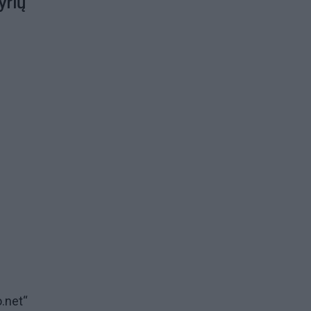
yrių
.net“