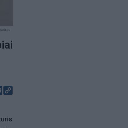
kadras
iai
er
kedIn
Email
Copy
Link
turis