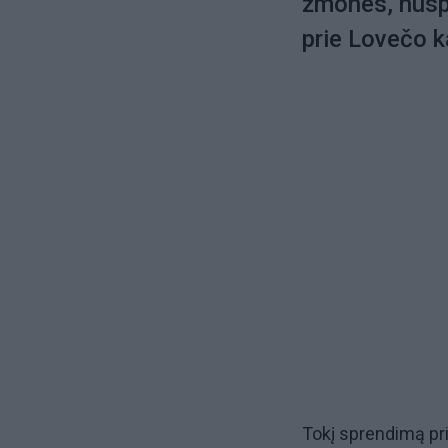
žmones, nuspr
prie Lovečo k
Tokį sprendimą pr