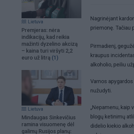
Nagrinėjant kardom
Lietuva
priemonę. Tačiau p
Premjeras: nėra
indikacijų, kad reikia
mažinti dyzelino akcizą
Pirmadienį, gegužė
– kaina turi viršyti 2,2
kraupus incidentas
euro už litrą
(1)
alkoholio, peiliu u
Varnos apygardos p
nužudyti.
„Nepamenu, kaip vi
Lietuva
blogų ketinimų atli
Mindaugas Sinkevičius
ramina visuomenę dėl
didelio kiekio alko
galimų Rusijos planų: