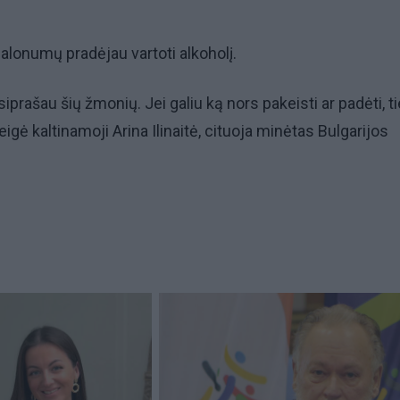
lonumų pradėjau vartoti alkoholį.
tsiprašau šių žmonių. Jei galiu ką nors pakeisti ar padėti, t
eigė kaltinamoji Arina Ilinaitė, cituoja minėtas Bulgarijos