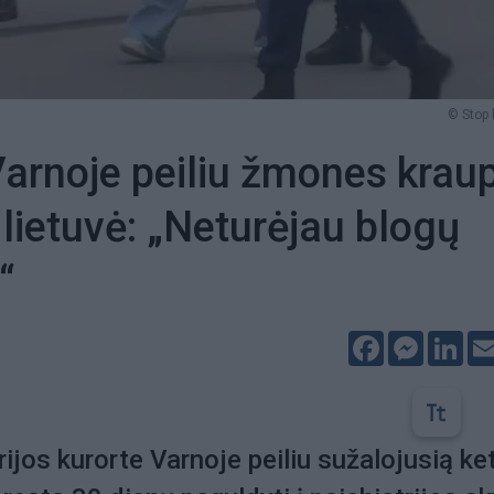
© Stop 
Varnoje peiliu žmones kraup
 lietuvė: „Neturėjau blogų
“
Facebook
Messeng
Lin
rijos kurorte Varnoje peiliu sužalojusią ke