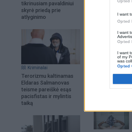
Opted 
tikrinusiam pavaldiniui
skyrė priedą prie
I want t
atlyginimo
Opted 
I want 
Advertis
Opted 
I want t
of my P
was col
Opted 
Kriminalai
Šiuo metu skait
Terorizmu kaltinamas
Eldaras Salmanovas
teisme pareiškė esąs
pacisfistas ir mylintis
taiką