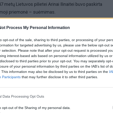
47 metų Lietuvos pilietei Arinai Ilinaitei buvo paskirta
omoji priemonė – suėmimas.
eiliu subadžiusi keturis žmones, mėnesiui bus paguldyta 
Not Process My Personal Information
ų.
to opt-out of the sale, sharing to third parties, or processing of your per
formation for targeted advertising by us, please use the below opt-out s
os įstaigoje reikalingas tam, kad būtų atliktas moters,
r selection. Please note that after your opt-out request is processed y
sinimu nužudyti daugiau nei vieną žmogų, psichinės būk
eing interest-based ads based on personal information utilized by us or
disclosed to third parties prior to your opt-out. You may separately opt-
losure of your personal information by third parties on the IAB’s list of
. This information may also be disclosed by us to third parties on the
IA
Participants
that may further disclose it to other third parties.
lkoholio poveikio atrodė, tarsi į mane būtų įsikūnijęs kažk
l Data Processing Opt Outs
o opt-out of the Sharing of my personal data.