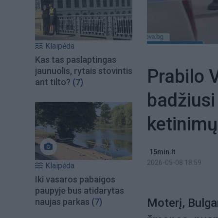
Klaipėda
Kas tas paslaptingas
Prabilo 
jaunuolis, rytais stovintis
ant tilto?
(7)
badžiusi
ketinimų
15min.lt
2026-05-08 18:59
Klaipėda
Iki vasaros pabaigos
paupyje bus atidarytas
Moterį, Bulga
naujas parkas
(7)