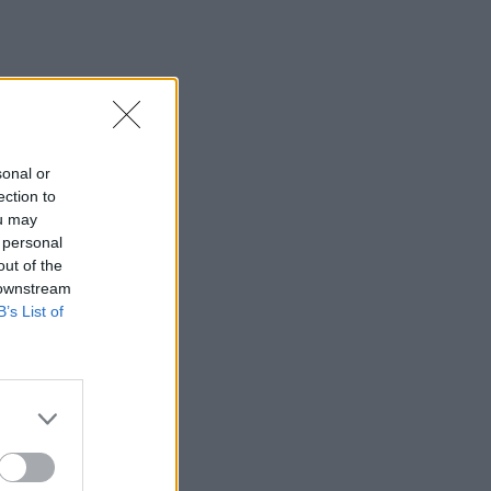
į
sonal or
ection to
ou may
lės
 personal
out of the
 downstream
B’s List of
oks