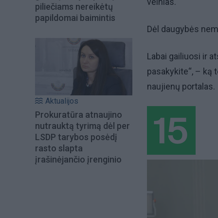
velnias.
piliečiams nereikėtų
papildomai baimintis
Dėl daugybės nema
Labai gailiuosi ir a
pasakykite“, – ką t
naujienų portalas.
Aktualijos
Prokuratūra atnaujino
nutrauktą tyrimą dėl per
LSDP tarybos posėdį
rasto slapta
įrašinėjančio įrenginio