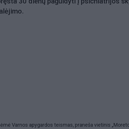
ęsta 30 dienų paguldyti į psichiatrijos sk
alėjimo.
iėmė Varnos apygardos teismas, praneša vietinis „Moreto