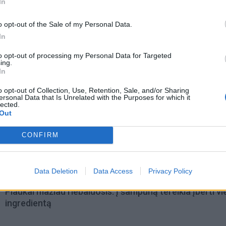
In
o opt-out of the Sale of my Personal Data.
In
to opt-out of processing my Personal Data for Targeted
ing.
In
o opt-out of Collection, Use, Retention, Sale, and/or Sharing
ersonal Data that Is Unrelated with the Purposes for which it
lected.
Out
omiausi
CONFIRM
Aiškiaregės pranašystė: numatė katastrofišką karo
pabaigą Ukrainoje
Data Deletion
Data Access
Privacy Policy
Plaukai mažiau riebaluosis: į šampūną tereikia įberti v
ingredientą