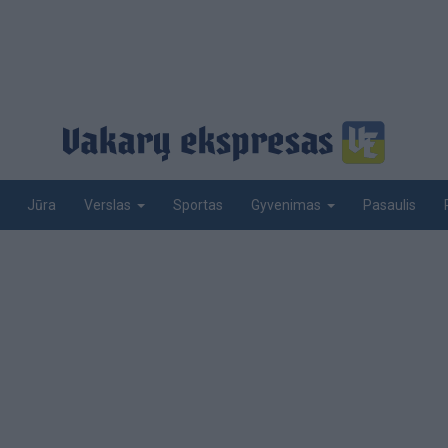
Jūra
Sportas
Pasaulis
Verslas
Gyvenimas