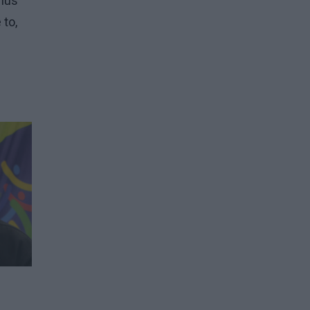
rius
 to,