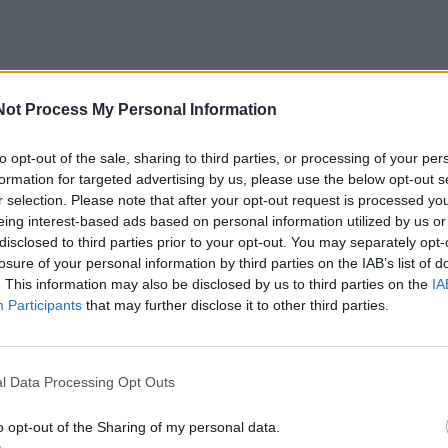
Not Process My Personal Information
o iš viso 24 valandas ir 20 minučių – dviem minutėmis ilg
ninką Stromą Thurmondą. Šio kalba 1957 m. truko 24 valand
to opt-out of the sale, sharing to third parties, or processing of your per
formation for targeted advertising by us, please use the below opt-out s
ės pakraipos senatorius tada savo kalba mėgino blokuoti
r selection. Please note that after your opt-out request is processed y
ietinių teisių įstatymą.
eing interest-based ads based on personal information utilized by us or
disclosed to third parties prior to your opt-out. You may separately opt-
losure of your personal information by third parties on the IAB’s list of
vakarą, nes iš tikrųjų manau, kad mūsų šalis yra krizėje, 
. This information may also be disclosed by us to third parties on the
IA
nėra normalūs laikai“.
Participants
that may further disclose it to other third parties.
 kandidatas į prezidentus, be kita ko, kritikavo prezident
l Data Processing Opt Outs
us radikalius valstybės aparato apkarpymus, įskaitant
 sektoriaus darbuotojų atleidimą. C. Bookeris taip pat kalt
o opt-out of the Sharing of my personal data.