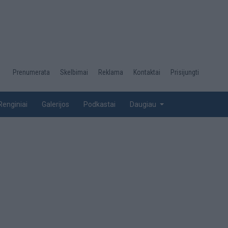
Desktop
Prenumerata
Skelbimai
Reklama
Kontaktai
Prisijungti
menu
top
Renginiai
Galerijos
Podkastai
Daugiau