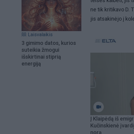
teisės kalbėti, jis 
ne tik kritikavo D. 
jis atsakinėjo į ko
Laisvalaikis
3 gimimo datos, kurios
suteikia žmogui
išskirtinai stiprią
energiją
Į Klaipėdą iš emigr
Kučinskienė įvardi
norą