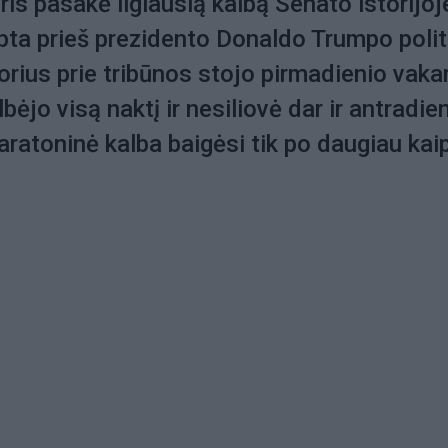
ris pasakė ilgiausią kalbą Senato istorijoj
ipta prieš prezidento Donaldo Trumpo polit
orius prie tribūnos stojo pirmadienio vaka
lbėjo visą naktį ir nesiliovė dar ir antradien
ratoninė kalba baigėsi tik po daugiau kai