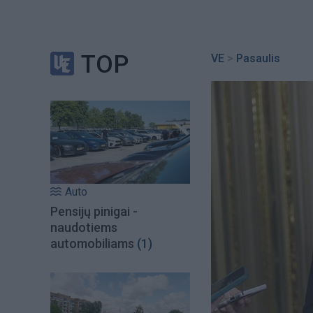
TOP
VE
>
Pasaulis
Auto
Pensijų pinigai -
naudotiems
automobiliams
(1)