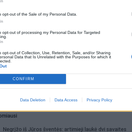
In
 uzurpuojant vis daugiau valdžios ir taip keliant grėsmę JA
kalbėjo apie „antikonstitucinius“ D. Trumpo veiksmus.
o opt-out of the Sale of my Personal Data.
In
to opt-out of processing my Personal Data for Targeted
ing.
In
o opt-out of Collection, Use, Retention, Sale, and/or Sharing
ersonal Data that Is Unrelated with the Purposes for which it
lected.
Out
CONFIRM
Data Deletion
Data Access
Privacy Policy
omiausi
Negrįžo iš Jūros šventės: artimieji laukė dvi savaites