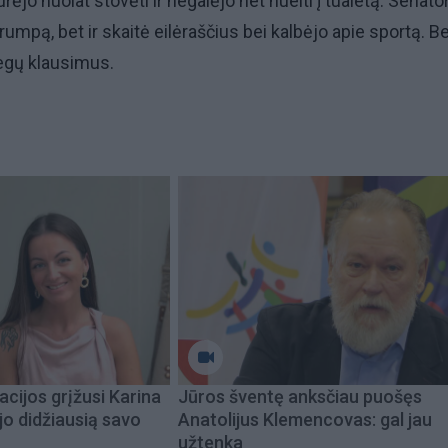
turėjo nuolat stovėti ir negalėjo net nueiti į tualetą. Senato
Trumpą, bet ir skaitė eilėraščius bei kalbėjo apie sportą. Be
legų klausimus.
acijos grįžusi Karina
Jūros šventę anksčiau puošęs
jo didžiausią savo
Anatolijus Klemencovas: gal jau
užtenka