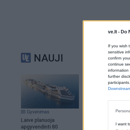
ve.lt -
Do 
C. Bookeris kalbėj
ligšiolinį rekordi
If you wish 
sensitive in
18 minučių. Dešin
NAUJI
confirm you
afroamerikiečių pil
continue se
information 
further disc
„Stojuosi šiandien 
participants
C. Bookeris. – Tai 
Downstream 
Senatorius ir buvęs
Persona
Gyvenimas
D. Trumpui vykdom
Laive planuoja
tūkstančių viešojo
I want t
apgyvendinti 80