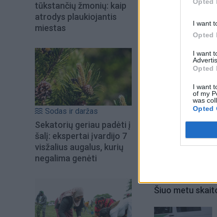
Opted 
dešinįjį populistą
tūkstančių žmonių: kaip
atrodys plaukiojantis
demokratijai. Jis 
I want t
miestas
Opted 
I want 
Advertis
Opted 
I want t
of my P
was col
Opted 
Sodas ir daržas
Sekatorių geriau padėti į
šalį: ekspertai įvardijo 7
visžalius augalus, kurių
negalima genėti
Šiuo metu skait