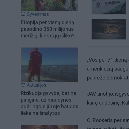
Gyvenimas
Etiopija per vieną dieną
pasodino 353 milijonus
medžių: kiek iš jų išliko?
„Vos per 71 dieną 
amerikiečių saugu
pabrėžė demokratų 
Aktualijos
Rizikuoja gyvybe, bet ne
JAV, anot jo, išgy
pinigine: už maudynes
kairę ar dešinę. Ka
audringoje jūroje baudos
lieka neišrašytos
C. Bookeris per sa