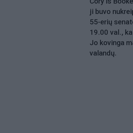
Cory‘is Booke
ji buvo nukre
55-erių senat
19.00 val., ka
Jo kovinga ma
valandų.