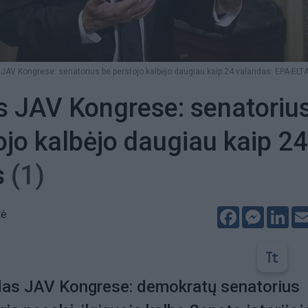
JAV Kongrese: senatorius be perstojo kalbėjo daugiau kaip 24 valandas. EPA-ELTA
 JAV Kongrese: senatoriu
ojo kalbėjo daugiau kaip 24
s
(1)
Facebook
Messeng
Lin
tė
das JAV Kongrese: demokratų senatorius