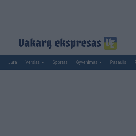
Jūra
Sportas
Pasaulis
Verslas
Gyvenimas