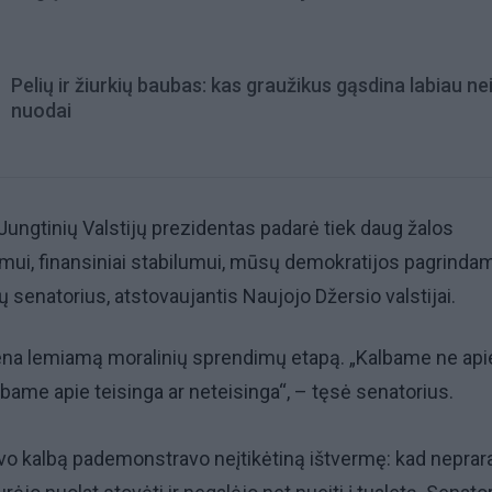
Pelių ir žiurkių baubas: kas graužikus gąsdina labiau ne
nuodai
Jungtinių Valstijų prezidentas padarė tiek daug žalos
mui, finansiniai stabilumui, mūsų demokratijos pagrindam
senatorius, atstovaujantis Naujojo Džersio valstijai.
vena lemiamą moralinių sprendimų etapą. „Kalbame ne api
lbame apie teisinga ar neteisinga“, – tęsė senatorius.
vo kalbą pademonstravo neįtikėtiną ištvermę: kad neprar