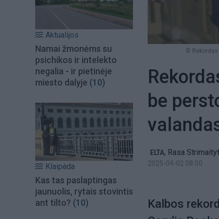
Aktualijos
Namai žmonėms su
© Rekordas 
psichikos ir intelekto
Rekordas
negalia - ir pietinėje
miesto dalyje
(10)
be perst
valanda
,
Rasa Strimaity
ELTA
2025-04-02 08:00
Klaipėda
Kas tas paslaptingas
jaunuolis, rytais stovintis
Kalbos rekor
ant tilto?
(10)