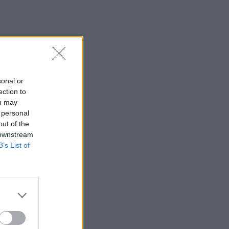
iau už
as ir
sonal or
ection to
ou may
 personal
out of the
 downstream
– sakė
B’s List of
aujant
ino