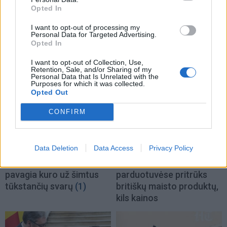
Opted In
I want to opt-out of processing my
Personal Data for Targeted Advertising.
Opted In
TAIP PAT SKAITYKITE
I want to opt-out of Collection, Use,
Retention, Sale, and/or Sharing of my
Personal Data that Is Unrelated with the
Purposes for which it was collected.
Opted Out
CONFIRM
Data Deletion
Data Access
Privacy Policy
Pasaulis
Pasaulis
JK vairuotojai kasdien
Sausra Anglijoje:
pavagia kuro už šimtus
parduotuvėse pritrūks
tūkstančių svarų
(1)
britiškų maisto produktų,
kils kainos