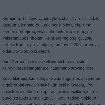
Remiantis Talibano vyriausybės skaičiavimais, didžioji
dauguma žmonių, žuvusių per šį 6 balų stiprumo
žemės drebėjimą, vėlai sekmadienį sukrėtusį su
Pakistanu besiribojantį kalnuotą regioną, gyvybių
neteko Kunaro provincijoje, kur žuvo 2 205 asmenys,
o dar 3 640 buvo sužeista.
Dar 12 žmonių žuvo, o keli šimtai buvo sužaloti
kaimyninėse Nangarharo ir Lagmano provincijose.
Buvo tikimasi, kad aukų skaičius augs, nes savanoriai
ir gelbėtojai vis dar traukė kūnus iš griuvėsių. „Per
paieškos ir gelbėjimo operacijas iš sunaikintų namų
buvo ištraukta šimtai kūnų“, – ketvirtadienį tinkle „X“
parašė vyriausybės atstovo pavaduotojas Hamdullah