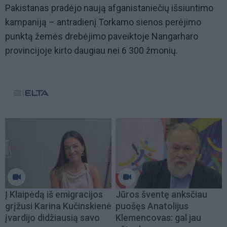
Pakistanas pradėjo naują afganistaniečių išsiuntimo
kampaniją – antradienį Torkamo sienos perėjimo
punktą žemės drebėjimo paveiktoje Nangarharo
provincijoje kirto daugiau nei 6 300 žmonių.
Į Klaipėdą iš emigracijos
Jūros šventę anksčiau
grįžusi Karina Kučinskienė
puošęs Anatolijus
įvardijo didžiausią savo
Klemencovas: gal jau