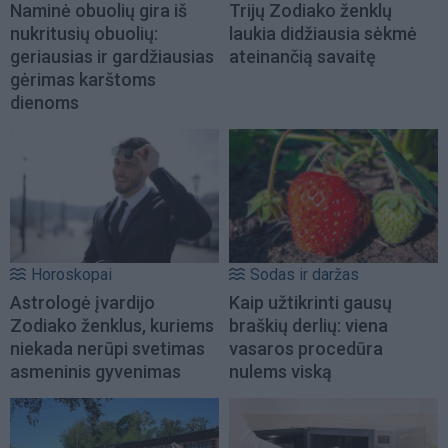
Naminė obuolių gira iš
Trijų Zodiako ženklų
nukritusių obuolių:
laukia didžiausia sėkmė
geriausias ir gardžiausias
ateinančią savaitę
gėrimas karštoms
dienoms
Horoskopai
Sodas ir daržas
Astrologė įvardijo
Kaip užtikrinti gausų
Zodiako ženklus, kuriems
braškių derlių: viena
niekada nerūpi svetimas
vasaros procedūra
asmeninis gyvenimas
nulems viską