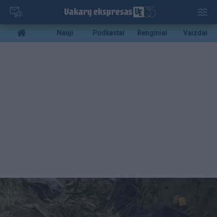
Pereiti
į
pagrindinį
Mobile
Nauji
Podkastai
Renginiai
Vaizdai
turinį
menu
bottom