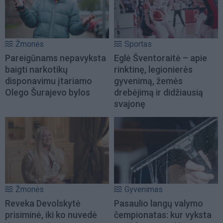
Žmonės
Sportas
Pareigūnams nepavyksta
Eglė Šventoraitė – apie
baigti narkotikų
rinktinę, legionierės
disponavimu įtariamo
gyvenimą, žemės
Olego Šurajevo bylos
drebėjimą ir didžiausią
svajonę
Žmonės
Gyvenimas
Reveka Devolskytė
Pasaulio langų valymo
prisiminė, iki ko nuvedė
čempionatas: kur vyksta