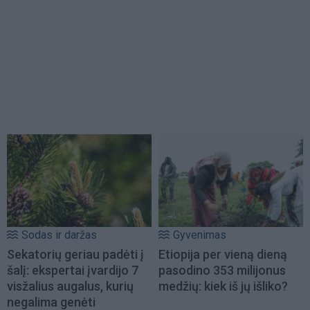
Sodas ir daržas
Gyvenimas
Sekatorių geriau padėti į
Etiopija per vieną dieną
šalį: ekspertai įvardijo 7
pasodino 353 milijonus
visžalius augalus, kurių
medžių: kiek iš jų išliko?
negalima genėti