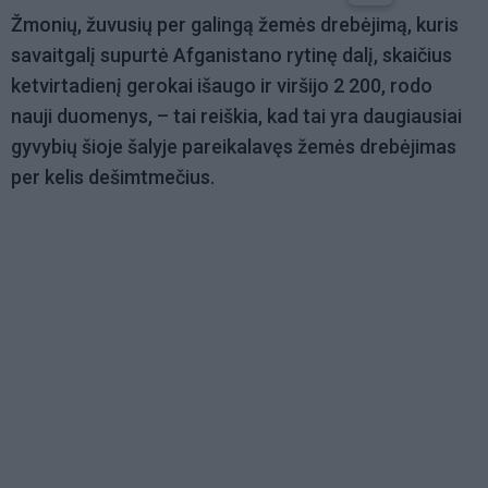
Žmonių, žuvusių per galingą žemės drebėjimą, kuris
savaitgalį supurtė Afganistano rytinę dalį, skaičius
ketvirtadienį gerokai išaugo ir viršijo 2 200, rodo
nauji duomenys, – tai reiškia, kad tai yra daugiausiai
gyvybių šioje šalyje pareikalavęs žemės drebėjimas
per kelis dešimtmečius.