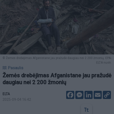
© Žemės drebėjimas Afganistane jau pražudė daugiau nei 2 200 žmonių. EPA-
ELTA nuotr.
Pasaulis
Žemės drebėjimas Afganistane jau pražudė
daugiau nei 2 200 žmonių
Facebook
Messenger
LinkedIn
Email
C
ELTA
L
2025-09-04 16:42