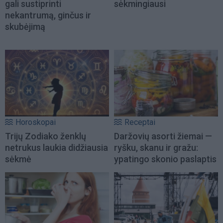
gali sustiprinti
sėkmingiausi
nekantrumą, ginčus ir
skubėjimą
Horoskopai
Receptai
Trijų Zodiako ženklų
Daržovių asorti žiemai —
netrukus laukia didžiausia
ryšku, skanu ir gražu:
sėkmė
ypatingo skonio paslaptis