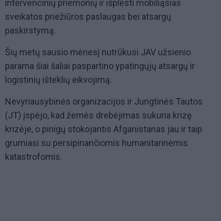
intervencinių priemonių ir išplėsti mobiliąsias
sveikatos priežiūros paslaugas bei atsargų
paskirstymą.
Šių metų sausio mėnesį nutrūkusi JAV užsienio
parama šiai šaliai paspartino ypatingųjų atsargų ir
logistinių išteklių eikvojimą.
Nevyriausybinės organizacijos ir Jungtinės Tautos
(JT) įspėjo, kad žemės drebėjimas sukuria krizę
krizėje, o pinigų stokojantis Afganistanas jau ir taip
grumiasi su persipinančiomis humanitarinėmis
katastrofomis.