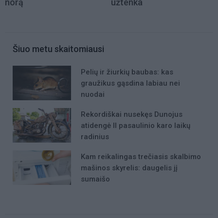
norą
užtenka
Šiuo metu skaitomiausi
Pelių ir žiurkių baubas: kas
graužikus gąsdina labiau nei
nuodai
Rekordiškai nusekęs Dunojus
atidengė II pasaulinio karo laikų
radinius
Kam reikalingas trečiasis skalbimo
mašinos skyrelis: daugelis jį
sumaišo