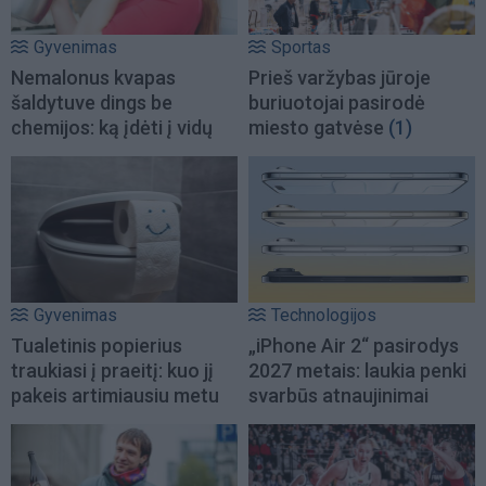
Gyvenimas
Sportas
Nemalonus kvapas
Prieš varžybas jūroje
šaldytuve dings be
buriuotojai pasirodė
chemijos: ką įdėti į vidų
miesto gatvėse
(1)
Gyvenimas
Technologijos
Tualetinis popierius
„iPhone Air 2“ pasirodys
traukiasi į praeitį: kuo jį
2027 metais: laukia penki
pakeis artimiausiu metu
svarbūs atnaujinimai