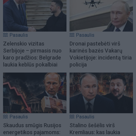
Pasaulis
Pasaulis
Zelenskio vizitas
Dronai pastebėti virš
Serbijoje – pirmasis nuo
karinės bazės Vakarų
karo pradžios: Belgrade
Vokietijoje: incidentą tiria
laukia keblūs pokalbiai
policija
Pasaulis
Pasaulis
Skaudus smūgis Rusijos
Stalino šešėlis virš
energetikos pajamoms:
Kremliaus: kas laukia