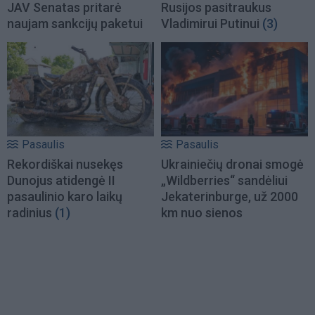
JAV Senatas pritarė
Rusijos pasitraukus
naujam sankcijų paketui
Vladimirui Putinui
(3)
Pasaulis
Pasaulis
Rekordiškai nusekęs
Ukrainiečių dronai smogė
Dunojus atidengė II
„Wildberries“ sandėliui
pasaulinio karo laikų
Jekaterinburge, už 2000
radinius
(1)
km nuo sienos