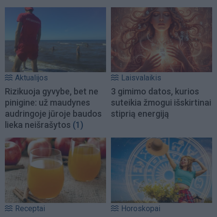
Aktualijos
Laisvalaikis
Rizikuoja gyvybe, bet ne
3 gimimo datos, kurios
pinigine: už maudynes
suteikia žmogui išskirtinai
audringoje jūroje baudos
stiprią energiją
lieka neišrašytos
(1)
Receptai
Horoskopai