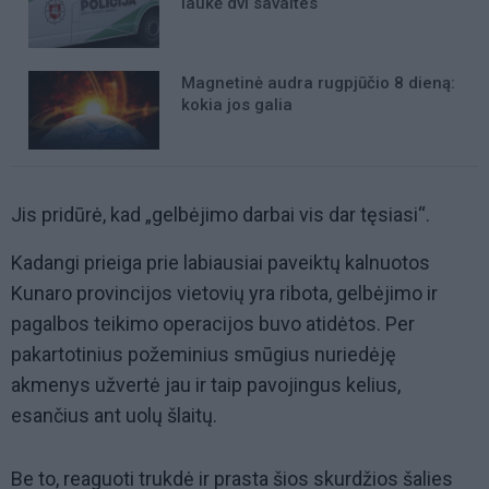
laukė dvi savaites
Magnetinė audra rugpjūčio 8 dieną:
kokia jos galia
Jis pridūrė, kad „gelbėjimo darbai vis dar tęsiasi“.
Kadangi prieiga prie labiausiai paveiktų kalnuotos
Kunaro provincijos vietovių yra ribota, gelbėjimo ir
pagalbos teikimo operacijos buvo atidėtos. Per
pakartotinius požeminius smūgius nuriedėję
akmenys užvertė jau ir taip pavojingus kelius,
esančius ant uolų šlaitų.
Be to, reaguoti trukdė ir prasta šios skurdžios šalies