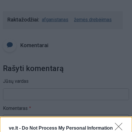
Raktažodžiai
afganistanas
žemės drebėjimas
Komentarai
Rašyti komentarą
Jūsų vardas
Komentaras
ve.lt -
Do Not Process My Personal Information