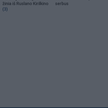
žinia iš Ruslano Kirilkino
serbus
(3)
Load
More