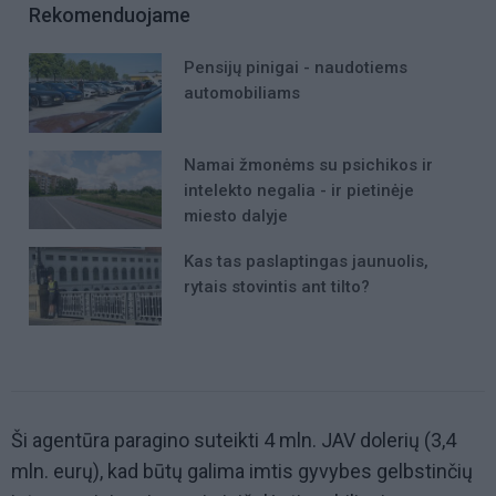
Rekomenduojame
Pensijų pinigai - naudotiems
automobiliams
Namai žmonėms su psichikos ir
intelekto negalia - ir pietinėje
miesto dalyje
Kas tas paslaptingas jaunuolis,
rytais stovintis ant tilto?
Ši agentūra paragino suteikti 4 mln. JAV dolerių (3,4
mln. eurų), kad būtų galima imtis gyvybes gelbstinčių