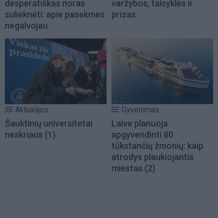
desperatiškas noras
varžybos, taisyklės ir
sulieknėti: apie pasekmes
prizas
negalvojau
Aktualijos
Gyvenimas
Šauktinių universitetai
Laive planuoja
neskriaus
(1)
apgyvendinti 80
tūkstančių žmonių: kaip
atrodys plaukiojantis
miestas
(2)