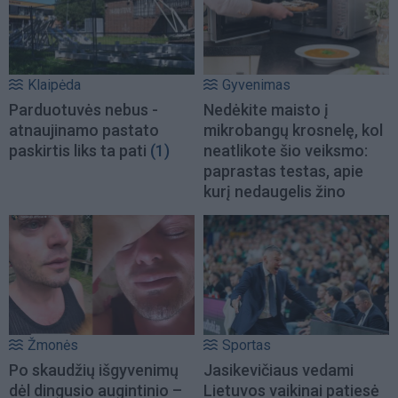
Klaipėda
Gyvenimas
Parduotuvės nebus -
Nedėkite maisto į
atnaujinamo pastato
mikrobangų krosnelę, kol
paskirtis liks ta pati
(1)
neatlikote šio veiksmo:
paprastas testas, apie
kurį nedaugelis žino
Žmonės
Sportas
Po skaudžių išgyvenimų
Jasikevičiaus vedami
dėl dingusio augintinio –
Lietuvos vaikinai patiesė