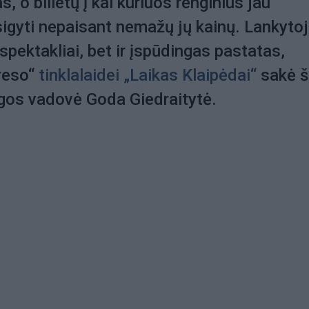
, o bilietų į kai kuriuos renginius jau
igyti nepaisant nemažų jų kainų. Lankyto
 spektakliai, bet ir įspūdingas pastatas,
reso“
tinklalaidei „Laikas Klaipėdai“
sakė š
igos vadovė Goda Giedraitytė.