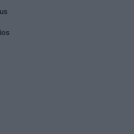
jus
ios