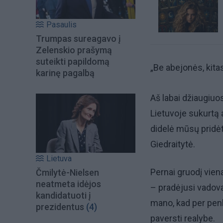
Pasaulis
Trumpas sureagavo į
Zelenskio prašymą
suteikti papildomą
„Be abejonės, kita
karinę pagalbą
Aš labai džiaugiuos
Lietuvoje sukurtą a
didelė mūsų pridėti
Giedraitytė.
Lietuva
Pernai gruodį viena
Čmilytė-Nielsen
neatmeta idėjos
– pradėjusi vadovau
kandidatuoti į
mano, kad per pen
prezidentus
(4)
paversti realybe.