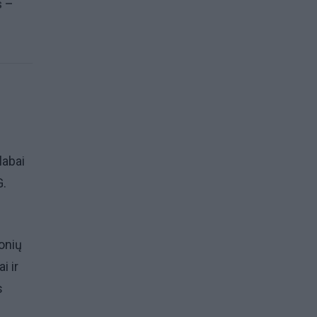
s –
labai
G.
monių
i ir
s