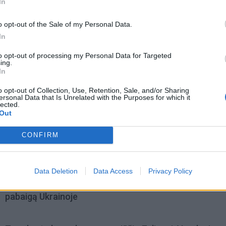
In
o opt-out of the Sale of my Personal Data.
In
to opt-out of processing my Personal Data for Targeted
ing.
In
o opt-out of Collection, Use, Retention, Sale, and/or Sharing
ersonal Data that Is Unrelated with the Purposes for which it
lected.
Out
CONFIRM
omiausi
Data Deletion
Data Access
Privacy Policy
Aiškiaregės pranašystė: numatė katastrofišką karo
pabaigą Ukrainoje