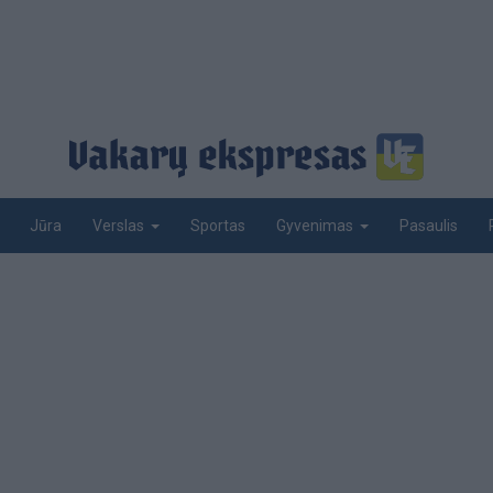
Jūra
Sportas
Pasaulis
Verslas
Gyvenimas