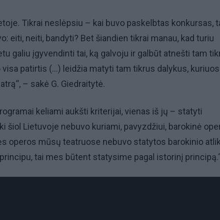
etoje. Tikrai neslėpsiu – kai buvo paskelbtas konkursas, t
: eiti, neiti, bandyti? Bet šiandien tikrai manau, kad turiu
u galiu įgyvendinti tai, ką galvoju ir galbūt atnešti tam tik
isa patirtis (...) leidžia matyti tam tikrus dalykus, kuriuos
teatrą“, – sakė G. Giedraitytė.
ogramai keliami aukšti kriterijai, vienas iš jų – statyti
iki šiol Lietuvoje nebuvo kuriami, pavyzdžiui, barokinė ope
nės operos mūsų teatruose nebuvo statytos barokinio atli
 principu, tai mes būtent statysime pagal istorinį principą.