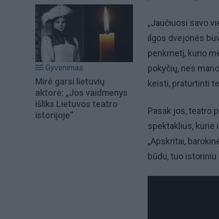
„Jaučiuosi savo vi
ilgos dvejonės buvo
penkmetį, kurio met
Gyvenimas
pokyčių, nes mano v
Mirė garsi lietuvių
keisti, praturtinti 
aktorė: „Jos vaidmenys
išliks Lietuvos teatro
Pasak jos, teatro pr
istorijoje“
spektaklius, kurie 
„Apskritai, baroki
būdu, tuo istoriniu