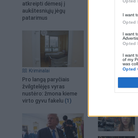
Opted 
atkreipti dėmesį į
aukštesniųjų jėgų
I want t
patarimus
Opted 
I want 
Advertis
Opted 
I want t
of my P
was col
Opted 
Kriminalai
Pro langą paryčiais
žvilgtelėjęs vyras
nustėro: žmona kieme
Šiuo metu skait
virto gyvu fakelu
(1)