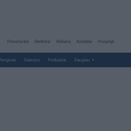
Desktop
Prenumerata
Skelbimai
Reklama
Kontaktai
Prisijungti
menu
top
Renginiai
Galerijos
Podkastai
Daugiau