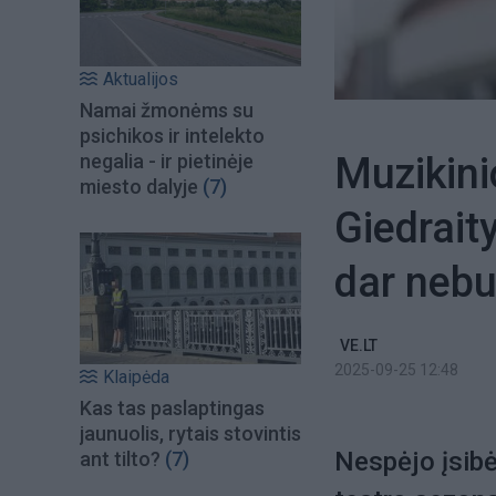
Aktualijos
Namai žmonėms su
psichikos ir intelekto
Muzikini
negalia - ir pietinėje
miesto dalyje
(7)
Giedraity
dar neb
VE.LT
2025-09-25 12:48
Klaipėda
Kas tas paslaptingas
jaunuolis, rytais stovintis
Nespėjo įsibė
ant tilto?
(7)