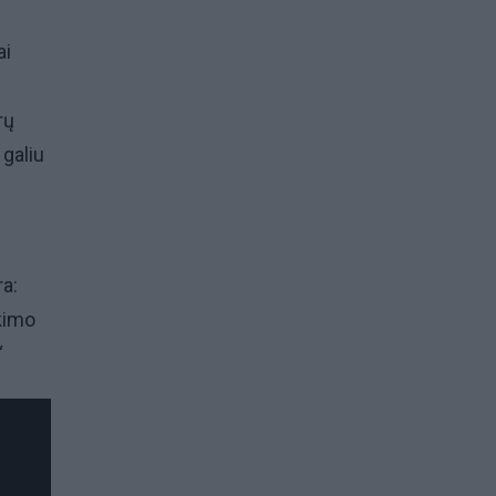
ai
rų
 galiu
ra:
kimo
“