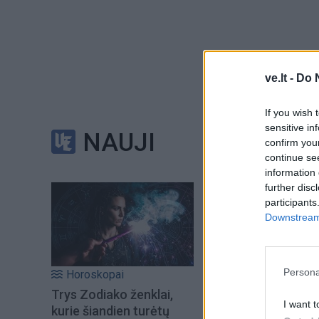
Anot jos, norint pa
ve.lt -
Do 
„Mūsų šių metų prem
If you wish 
negausite, tikrai 
sensitive in
NAUJI
confirm you
rytietiškų kostium
continue se
Giedraitytė.
information 
further disc
participants
Vis dėlto ji teigia
Downstream 
dalies renginius ir
Vadovė sako suprant
Persona
Horoskopai
akimis pamatyti įs
Trys Zodiako ženklai,
I want t
kurie šiandien turėtų