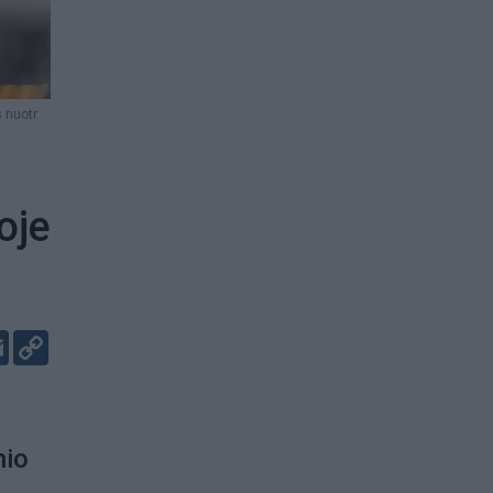
 nuotr.
oje
er
kedIn
Email
Copy
Link
nio