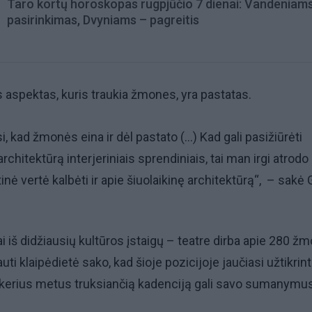
Taro kortų horoskopas rugpjūčio 7 dienai: Vandeniam
pasirinkimas, Dvyniams – pagreitis
s aspektas, kuris traukia žmones, yra pastatas.
i, kad žmonės eina ir dėl pastato (...) Kad gali pasižiūrėti
rchitektūrą interjeriniais sprendiniais, tai man irgi atrodo 
nė vertė kalbėti ir apie šiuolaikinę architektūrą“, – sakė 
i iš didžiausių kultūros įstaigų – teatre dirba apie 280 ž
ti klaipėdietė sako, kad šioje pozicijoje jaučiasi užtikrinta
kerius metus truksiančią kadenciją gali savo sumanymu