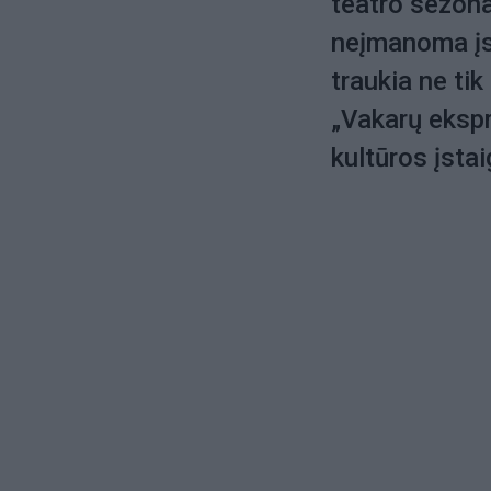
teatro sezonas
neįmanoma įs
traukia ne tik
„Vakarų eksp
kultūros įsta