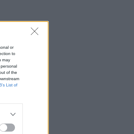
 jau
sonal or
g
ection to
ou may
G.
 personal
out of the
 downstream
B’s List of
rio
 savo
.