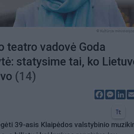
© Kultūros ministerijos
o teatro vadovė Goda
tė: statysime tai, ko Lietuv
uvo
(14)
Facebook
Messeng
Lin
gėti 39-asis Klaipėdos valstybinio muziki