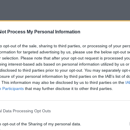
matyti kai kuriuos spektaklius jau teks laukti kito sezono.
Not Process My Personal Information
jera – operetė „Tūkstantis ir viena naktis“ – į ją bilietų
to opt-out of the sale, sharing to third parties, or processing of your per
yra susidomėjimas, yra nuostabi Strausso muzika, yra dau
formation for targeted advertising by us, please use the below opt-out s
r selection. Please note that after your opt-out request is processed y
ų, yra meilės istorija. Tai žmonėms patrauklu“, – kalbėjo 
eing interest-based ads based on personal information utilized by us or
disclosed to third parties prior to your opt-out. You may separately opt-
losure of your personal information by third parties on the IAB’s list of
. This information may also be disclosed by us to third parties on the
IA
, kad reikėtų sekti teatro skelbiamą informaciją apie pavasa
Participants
that may further disclose it to other third parties.
 nepražiopsoti galimybės įsigyti bilietus į juos.
anti, kad dalis lankytojų į teatrą ateina ir dėl to, kad nori
l Data Processing Opt Outs
pūdingai po rekonstrukcijos atrodantį jo pastato interjerą
o opt-out of the Sharing of my personal data.