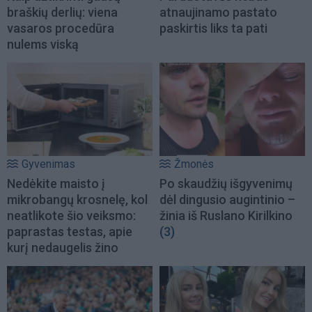
braškių derlių: viena
atnaujinamo pastato
vasaros procedūra
paskirtis liks ta pati
nulems viską
Gyvenimas
Žmonės
Nedėkite maisto į
Po skaudžių išgyvenimų
mikrobangų krosnelę, kol
dėl dingusio augintinio –
neatlikote šio veiksmo:
žinia iš Ruslano Kirilkino
paprastas testas, apie
(3)
kurį nedaugelis žino