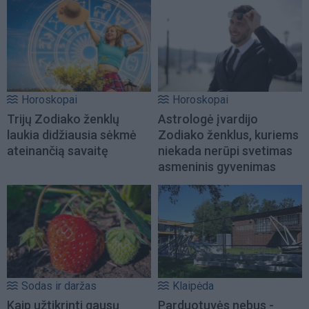
Horoskopai
Horoskopai
Trijų Zodiako ženklų
Astrologė įvardijo
laukia didžiausia sėkmė
Zodiako ženklus, kuriems
ateinančią savaitę
niekada nerūpi svetimas
asmeninis gyvenimas
Sodas ir daržas
Klaipėda
Kaip užtikrinti gausų
Parduotuvės nebus -