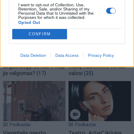
I want to opt-out of Collection, Use,
Retention, Sale, and/or Sharing of my
Personal Data that Is Unrelated with the
Purposes for which it was collected.
Opted Out
CONFIRM
Podkastai
Podkastai
Galerininkė Vilma
Senamiesčio seniūnaitis
Data Deletion
Data Access
Privacy Policy
Jankienė - apie meno
Renaldas Kulikauskas:
degustaciją: su kuo ir kaip
mūsų visuomenė vis dar
jis valgomas?
(17)
valosi
(25)
Podkastai
Podkastai
Vienintelis miesto
Teatro „Artyn“ įkūrėja