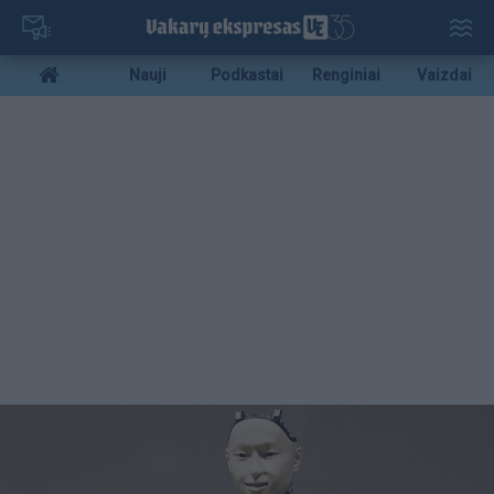
Pereiti
į
pagrindinį
Mobile
Nauji
Podkastai
Renginiai
Vaizdai
turinį
menu
bottom