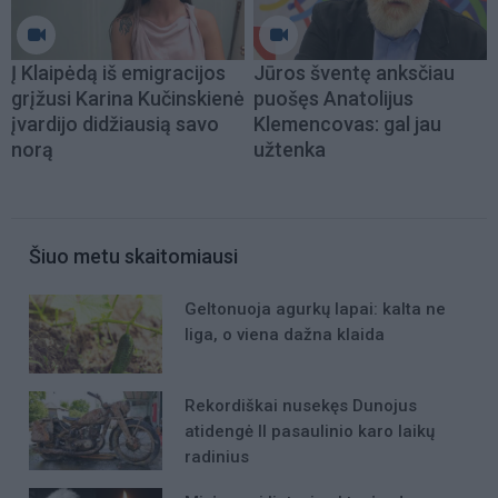
Į Klaipėdą iš emigracijos
Jūros šventę anksčiau
grįžusi Karina Kučinskienė
puošęs Anatolijus
įvardijo didžiausią savo
Klemencovas: gal jau
norą
užtenka
Šiuo metu skaitomiausi
Geltonuoja agurkų lapai: kalta ne
liga, o viena dažna klaida
Rekordiškai nusekęs Dunojus
atidengė II pasaulinio karo laikų
radinius