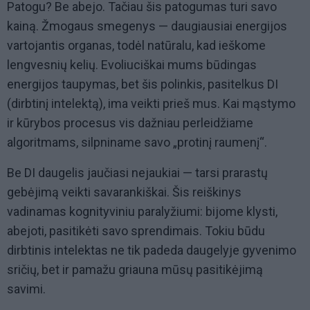
Patogu? Be abejo. Tačiau šis patogumas turi savo
kainą. Žmogaus smegenys — daugiausiai energijos
vartojantis organas, todėl natūralu, kad ieškome
lengvesnių kelių. Evoliuciškai mums būdingas
energijos taupymas, bet šis polinkis, pasitelkus DI
(dirbtinį intelektą), ima veikti prieš mus. Kai mąstymo
ir kūrybos procesus vis dažniau perleidžiame
algoritmams, silpniname savo „protinį raumenį“.
Be DI daugelis jaučiasi nejaukiai — tarsi prarastų
gebėjimą veikti savarankiškai. Šis reiškinys
vadinamas kognityviniu paralyžiumi: bijome klysti,
abejoti, pasitikėti savo sprendimais. Tokiu būdu
dirbtinis intelektas ne tik padeda daugelyje gyvenimo
sričių, bet ir pamažu griauna mūsų pasitikėjimą
savimi.