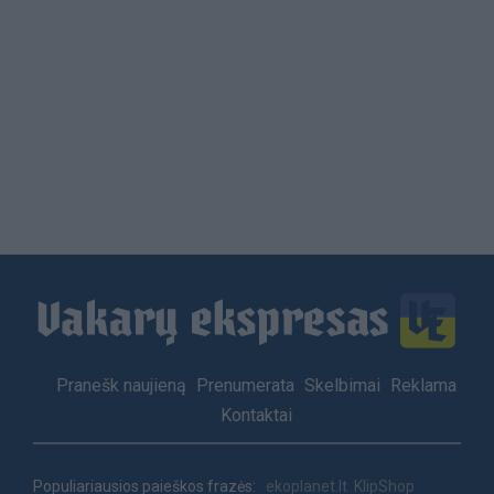
Load
More
Footer
Pranešk naujieną
Prenumerata
Skelbimai
Reklama
menu
Kontaktai
Populiariausios paieškos frazės:
ekoplanet.lt
KlipShop