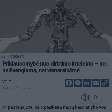
Podkastai
Priklausomybė nuo dirbtinio intelekto – nei
neišvengiama, nei vienareikšmė
Facebook
Messenger
LinkedIn
Email
C
VE.LT
L
2025-11-14 08:05
Ar pastebėjote, kaip pasikeitė mūsų kasdienybė vos