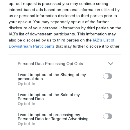
opt-out request is processed you may continue seeing
Podkastai
Podkastai
interest-based ads based on personal information utilized by
us or personal information disclosed to third parties prior to
Į Klaipėdą iš emigracijos
Jūros šventę anksčiau
your opt-out. You may separately opt-out of the further
grįžusi Karina
puošęs Anatolijus
disclosure of your personal information by third parties on the
Kučinskienė įvardijo
Klemencovas: gal jau
IAB’s list of downstream participants. This information may
didžiausią savo norą
(7)
užtenka
(10)
also be disclosed by us to third parties on the
IAB’s List of
Downstream Participants
that may further disclose it to other
third parties.
Personal Data Processing Opt Outs
I want to opt-out of the Sharing of my
personal data.
Opted In
Podkastai
Podkastai
I want to opt-out of the Sale of my
Ar Lietuvoje gyventi
Klaipėdos policijos
Personal Data.
brangu?
(13)
vadovas Ramūnas
Opted In
Sarapas: skundimo neliko,
I want to opt-out of processing my
yra bendradarbiavimas
Personal Data for Targeted Advertising.
(13)
Opted In