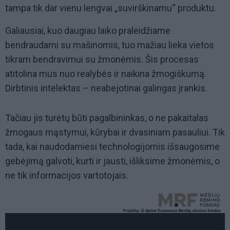
tampa tik dar vienu lengvai „suvirškinamu“ produktu.
Galiausiai, kuo daugiau laiko praleidžiame
bendraudami su mašinomis, tuo mažiau lieka vietos
tikram bendravimui su žmonėmis. Šis procesas
atitolina mus nuo realybės ir naikina žmogiškumą.
Dirbtinis intelektas – neabejotinai galingas įrankis.
Tačiau jis turėtų būti pagalbininkas, o ne pakaitalas
žmogaus mąstymui, kūrybai ir dvasiniam pasauliui. Tik
tada, kai naudodamiesi technologijomis išsaugosime
gebėjimą galvoti, kurti ir jausti, išliksime žmonėmis, o
ne tik informacijos vartotojais.