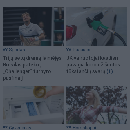
Sportas
Pasaulis
Trijų setų dramą laimėjęs
JK vairuotojai kasdien
Butvilas pateko į
pavagia kuro už šimtus
„Challenger“ turnyro
tūkstančių svarų
(1)
pusfinalį
Gyvenimas
Horoskopai