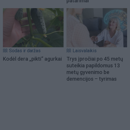
patarimai
Sodas ir daržas
Laisvalaikis
Kodėl dera „pikti“ agurkai
Trys įpročiai po 45 metų
suteikia papildomus 13
metų gyvenimo be
demencijos – tyrimas