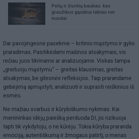
Pelių ir žiurkių baubas: kas
graužikus gąsdina labiau nei
nuodai
Dar pavojingesnė pasekmė – kritinio mąstymo ir gylio
praradimas. Pasitikėdami mašinos atsakymais, vis
rečiau juos tikriname ar analizuojame. Viskas tampa
„greituoju mąstymu“ – greitas klausimas, greitas
atsakymas, be gilesnės refleksijos. Taip prarandame
gebėjimą apmąstyti, analizuoti ir suprasti reiškinius iš
esmės.
Ne mažiau svarbus ir kūrybiškumo nykimas. Kai
menininkas idėjų paiešką perduoda DI, jis rizikuoja
tapti tik vykdytoju, o ne kūrėju. Tokia kūryba praranda
emociją, autentiškumą ir žmogaus patirtį, o menas