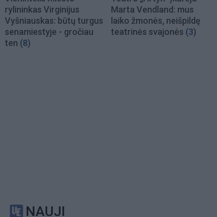
rylininkas Virginijus
Marta Vendland: mus
Vyšniauskas: būtų turgus
laiko žmonės, neišpildę
senamiestyje - gročiau
teatrinės svajonės
(3)
ten
(8)
NAUJI