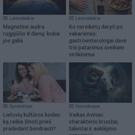
Laisvalaikis
Laisvalaikis
Magnetinė audra
Ko nereikėtų daryti po
rugpjūčio 8 dieną: kokia
vakarienės:
jos galia
gastroenterologai davė
tris patarimus sveikam
virškinimui
Gyvenimas
Horoskopai
Lietuvių kultūros kodas:
Vaikas Avinas:
ką reikia žinoti prieš
charakterio bruožai,
pradedant bendrauti?
talentai ir auklėjimo