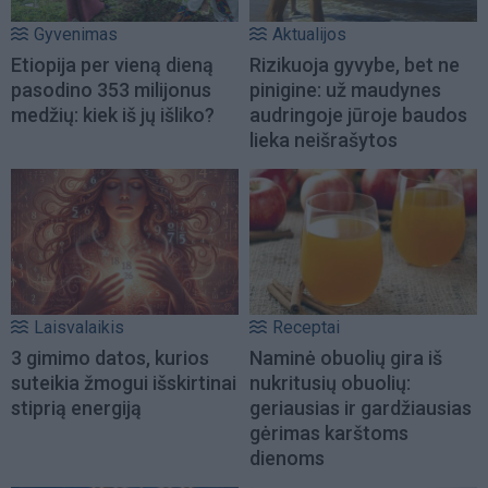
Gyvenimas
Aktualijos
Etiopija per vieną dieną
Rizikuoja gyvybe, bet ne
pasodino 353 milijonus
pinigine: už maudynes
medžių: kiek iš jų išliko?
audringoje jūroje baudos
lieka neišrašytos
Laisvalaikis
Receptai
3 gimimo datos, kurios
Naminė obuolių gira iš
suteikia žmogui išskirtinai
nukritusių obuolių:
stiprią energiją
geriausias ir gardžiausias
gėrimas karštoms
dienoms