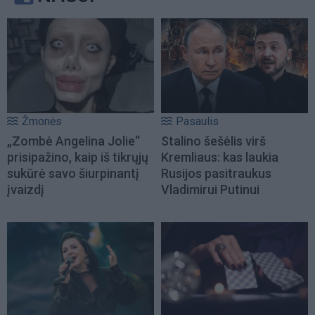
Žmonės
Pasaulis
„Zombė Angelina Jolie“
Stalino šešėlis virš
prisipažino, kaip iš tikrųjų
Kremliaus: kas laukia
sukūrė savo šiurpinantį
Rusijos pasitraukus
įvaizdį
Vladimirui Putinui