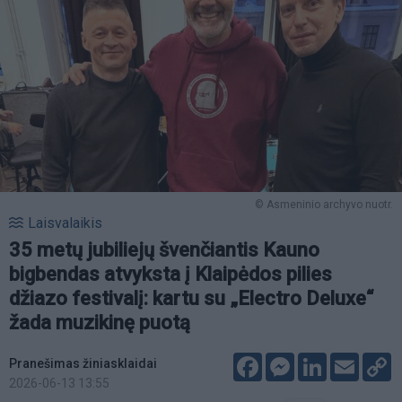
© Asmeninio archyvo nuotr.
Laisvalaikis
35 metų jubiliejų švenčiantis Kauno
bigbendas atvyksta į Klaipėdos pilies
džiazo festivalį: kartu su „Electro Deluxe“
žada muzikinę puotą
Facebook
Messenger
LinkedIn
Email
C
Pranešimas žiniasklaidai
L
2026-06-13 13:55