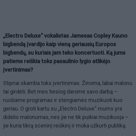
„Electro Deluxe“ vokalistas Jamesas Copley Kauno
bigbendą įvardijo kaip vieną geriausių Europos
bigbendų, su kuriais jam teko koncertuoti. Ką jums
patiems reiškia toks pasaulinio lygio atlikėjo
įvertinimas?
Stipriai skamba toks įvertinimas. Žinoma, labai malonu
tai girdėti. Bet mes tiesiog darome savo darbą –
ruošiame programas ir stengiamės muzikuoti kuo
geriau. O groti kartu su „Electro Deluxe“ mums yra
didelis malonumas, nes jie ne tik puikiai muzikuoja –
jie kuria tikrą sceninį reiškinį ir moka užkurti publiką.