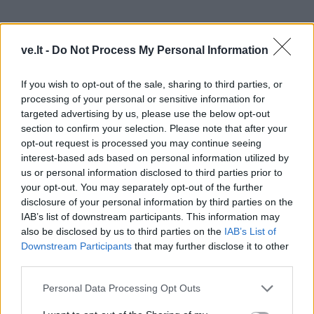
ve.lt -
Do Not Process My Personal Information
If you wish to opt-out of the sale, sharing to third parties, or
processing of your personal or sensitive information for
targeted advertising by us, please use the below opt-out
section to confirm your selection. Please note that after your
opt-out request is processed you may continue seeing
interest-based ads based on personal information utilized by
us or personal information disclosed to third parties prior to
your opt-out. You may separately opt-out of the further
Tomai, dirigentas bigbende dažnai tampa ne tik
disclosure of your personal information by third parties on the
muzikiniu vadovu, bet ir ritmo architektu, emocijos
IAB’s list of downstream participants. This information may
vedliu bei subtiliu skirtingų sceninių charakterių
also be disclosed by us to third parties on the
IAB’s List of
Downstream Participants
that may further disclose it to other
jungėju. Koks yra jūsų santykis su muzikantais
third parties.
repeticijų metu?
Personal Data Processing Opt Outs
Nėra vieno teisingo būdo atlikti kūrinį. Dirigento