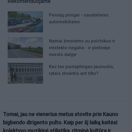
Rekomenduojame
Pensijų pinigai - naudotiems
automobiliams
Namai žmonėms su psichikos ir
intelekto negalia - ir pietinėje
miesto dalyje
Kas tas paslaptingas jaunuolis,
rytais stovintis ant tilto?
Tomai, jau ne vienerius metus stovite prie Kauno
bigbendo dirigento pulto. Kaip per šį laiką keitėsi
kolektyvo muzikinė stilistika, ritminė kultūra ir