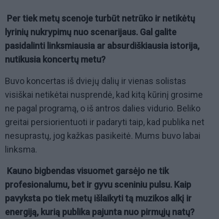
Per tiek metų scenoje turbūt netrūko ir netikėtų
lyrinių nukrypimų nuo scenarijaus. Gal galite
pasidalinti linksmiausia ar absurdiškiausia istorija,
nutikusia koncertų metu?
Buvo koncertas iš dviejų dalių ir vienas solistas
visiškai netikėtai nusprendė, kad kitą kūrinį grosime
ne pagal programą, o iš antros dalies vidurio. Beliko
greitai persiorientuoti ir padaryti taip, kad publika net
nesuprastų, jog kažkas pasikeitė. Mums buvo labai
linksma.
Kauno bigbendas visuomet garsėjo ne tik
profesionalumu, bet ir gyvu sceniniu pulsu. Kaip
pavyksta po tiek metų išlaikyti tą muzikos alkį ir
energiją, kurią publika pajunta nuo pirmųjų natų?