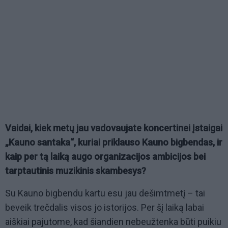
Vaidai, kiek metų jau vadovaujate koncertinei įstaigai
„Kauno santaka“, kuriai priklauso Kauno bigbendas, ir
kaip per tą laiką augo organizacijos ambicijos bei
tarptautinis muzikinis skambesys?
Su Kauno bigbendu kartu esu jau dešimtmetį – tai
beveik trečdalis visos jo istorijos. Per šį laiką labai
aiškiai pajutome, kad šiandien nebeužtenka būti puikiu