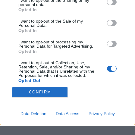
I want to opt-out of the Sharing of my
užduotis – apjungti skirtingas vizijas turinčius
personal data.
Opted In
žmones į vieną bendrą muzikinę idėją. Kiekvienas
muzikantas turi savo stiprybę – vienas solo, kitas
I want to opt-out of the Sale of my
Personal Data.
skambesyje, trečias energijoje. Kiekvienas svarbus ir
Opted In
vienas kitam reikalingas, niekas nėra svarbesnis už
I want to opt-out of processing my
kitą. Toks ir yra mūsų santykis.
Personal Data for Targeted Advertising.
Opted In
I want to opt-out of Collection, Use,
Retention, Sale, and/or Sharing of my
Personal Data that Is Unrelated with the
Purposes for which it was collected.
Opted Out
CONFIRM
Data Deletion
Data Access
Privacy Policy