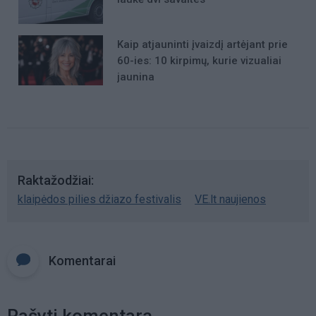
Kaip atjauninti įvaizdį artėjant prie
60-ies: 10 kirpimų, kurie vizualiai
jaunina
Raktažodžiai
klaipėdos pilies džiazo festivalis
VE.lt naujienos
Komentarai
Rašyti komentarą