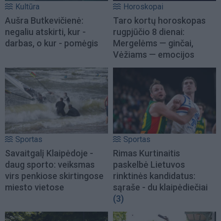
Kultūra
Horoskopai
Aušra Butkevičienė:
Taro kortų horoskopas
negaliu atskirti, kur -
rugpjūčio 8 dienai:
darbas, o kur - pomėgis
Mergelėms — ginčai,
Vėžiams — emocijos
Sportas
Sportas
Savaitgalį Klaipėdoje -
Rimas Kurtinaitis
daug sporto: veiksmas
paskelbė Lietuvos
virs penkiose skirtingose
rinktinės kandidatus:
miesto vietose
sąraše - du klaipėdiečiai
(3)