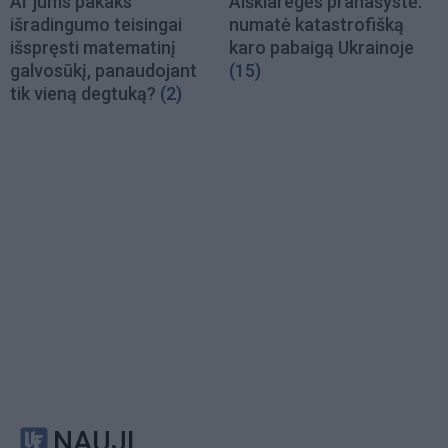
Ar jums pakaks
Aiškiaregės pranašystė:
išradingumo teisingai
numatė katastrofišką
išspręsti matematinį
karo pabaigą Ukrainoje
galvosūkį, panaudojant
(15)
tik vieną degtuką?
(2)
NAUJI