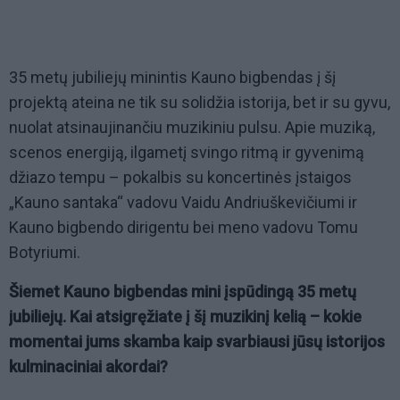
35 metų jubiliejų minintis Kauno bigbendas į šį
projektą ateina ne tik su solidžia istorija, bet ir su gyvu,
nuolat atsinaujinančiu muzikiniu pulsu. Apie muziką,
scenos energiją, ilgametį svingo ritmą ir gyvenimą
džiazo tempu – pokalbis su koncertinės įstaigos
„Kauno santaka“ vadovu Vaidu Andriuškevičiumi ir
Kauno bigbendo dirigentu bei meno vadovu Tomu
Botyriumi.
Šiemet Kauno bigbendas mini įspūdingą 35 metų
jubiliejų. Kai atsigręžiate į šį muzikinį kelią – kokie
momentai jums skamba kaip svarbiausi jūsų istorijos
kulminaciniai akordai?