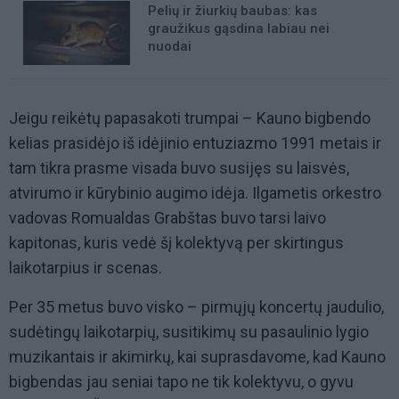
Pelių ir žiurkių baubas: kas
graužikus gąsdina labiau nei
nuodai
Jeigu reikėtų papasakoti trumpai – Kauno bigbendo
kelias prasidėjo iš idėjinio entuziazmo 1991 metais ir
tam tikra prasme visada buvo susijęs su laisvės,
atvirumo ir kūrybinio augimo idėja. Ilgametis orkestro
vadovas Romualdas Grabštas buvo tarsi laivo
kapitonas, kuris vedė šį kolektyvą per skirtingus
laikotarpius ir scenas.
Per 35 metus buvo visko – pirmųjų koncertų jaudulio,
sudėtingų laikotarpių, susitikimų su pasaulinio lygio
muzikantais ir akimirkų, kai suprasdavome, kad Kauno
bigbendas jau seniai tapo ne tik kolektyvu, o gyvu