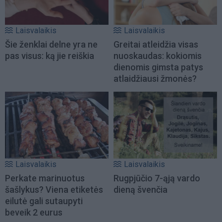
Laisvalaikis
Laisvalaikis
Šie ženklai delne yra ne
Greitai atleidžia visas
pas visus: ką jie reiškia
nuoskaudas: kokiomis
dienomis gimsta patys
atlaidžiausi žmonės?
Laisvalaikis
Laisvalaikis
Perkate marinuotus
Rugpjūčio 7-ąją vardo
šašlykus? Viena etiketės
dieną švenčia
eilutė gali sutaupyti
beveik 2 eurus