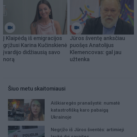
Į Klaipėdą iš emigracijos
Jūros šventę anksčiau
grįžusi Karina Kučinskienė
puošęs Anatolijus
įvardijo didžiausią savo
Klemencovas: gal jau
norą
užtenka
Šiuo metu skaitomiausi
Aiškiaregės pranašystė: numatė
katastrofišką karo pabaigą
Ukrainoje
Negrįžo iš Jūros šventės: artimieji
laukė dvi savaites