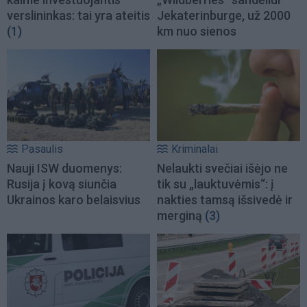
verslininkas: tai yra ateitis
Jekaterinburge, už 2000
(1)
km nuo sienos
Pasaulis
Kriminalai
Nauji ISW duomenys:
Nelaukti svečiai išėjo ne
Rusija į kovą siunčia
tik su „lauktuvėmis“: į
Ukrainos karo belaisvius
nakties tamsą išsivedė ir
merginą
(3)