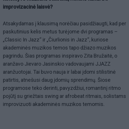
improvizacinė laisvė?
Atsakydamas į klausimą norėčiau pasidžiaugti, kad per
paskutinius kelis metus turėjome dvi programas –
„Classic In Jazz“ ir „Čiurlionis in Jazz“, kuriose
akademinės muzikos temos tapo džiazo muzikos
pagrindu. Šias programas inspiravo Zita Bružaitė, o
aranžavo Jievaro Jasinskio vadovaujami JJAZZ
aranžuotojai. Tai buvo nauja ir labai įdomi stilistinė
patirtis, atnešusi daug įdomių sprendimų. Šiose
programose teko derinti, pavyzdžiui, romantinį ritmo
pojūtį su griežtais swing ar afrobeat ritmais, solistams
improvizuoti akademinės muzikos temomis.