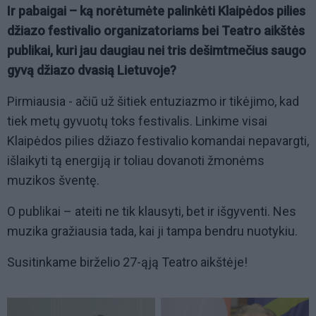
Ir pabaigai – ką norėtumėte palinkėti Klaipėdos pilies
džiazo festivalio organizatoriams bei Teatro aikštės
publikai, kuri jau daugiau nei tris dešimtmečius saugo
gyvą džiazo dvasią Lietuvoje?
Pirmiausia - ačiū už šitiek entuziazmo ir tikėjimo, kad
tiek metų gyvuotų toks festivalis. Linkime
visai
Klaipėdos pilies džiazo festivalio komandai nepavargti,
išlaikyti tą energiją ir toliau dovanoti žmonėms
muzikos šventę.
O publikai – ateiti ne tik klausyti, bet ir išgyventi. Nes
muzika gražiausia tada, kai ji tampa bendru nuotykiu.
Susitinkame birželio 27-ąją Teatro aikštėje!