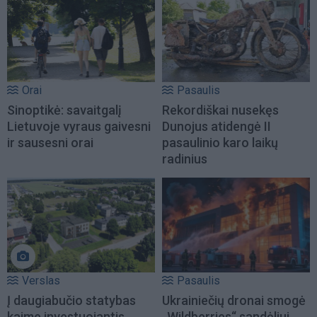
Orai
Pasaulis
Sinoptikė: savaitgalį
Rekordiškai nusekęs
Lietuvoje vyraus gaivesni
Dunojus atidengė II
ir sausesni orai
pasaulinio karo laikų
radinius
Verslas
Pasaulis
Į daugiabučio statybas
Ukrainiečių dronai smogė
kaime investuojantis
„Wildberries“ sandėliui