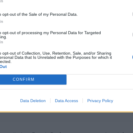
In
o opt-out of the Sale of my Personal Data.
In
to opt-out of processing my Personal Data for Targeted
ing.
In
o opt-out of Collection, Use, Retention, Sale, and/or Sharing
omiausi
ersonal Data that Is Unrelated with the Purposes for which it
lected.
Out
Mirė garsi lietuvių aktorė: „Jos vaidmenys išliks Lietuv
teatro istorijoje“
CONFIRM
Pelių ir žiurkių baubas: kas graužikus gąsdina labiau ne
Data Deletion
Data Access
Privacy Policy
nuodai