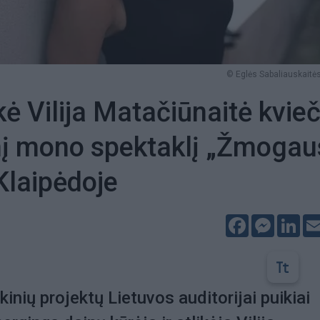
© Eglės Sabaliauskaitės
kė Vilija Matačiūnaitė kvieč
nį mono spektaklį „Žmogau
Klaipėdoje
Facebook
Messeng
Lin
ikinių projektų Lietuvos auditorijai puikiai