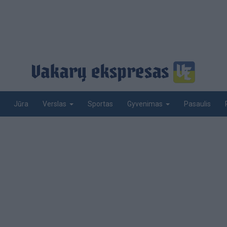
Jūra
Sportas
Pasaulis
Verslas
Gyvenimas