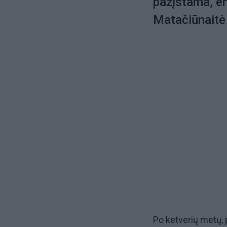
pažįstama, ene
Matačiūnaitė
Po ketverių metų, 