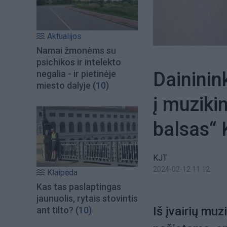
Aktualijos
Namai žmonėms su
psichikos ir intelekto
Daininin
negalia - ir pietinėje
miesto dalyje
(10)
į muziki
balsas“ 
KJT
2024-02-12 11:12
Klaipėda
Kas tas paslaptingas
jaunuolis, rytais stovintis
Iš įvairių muz
ant tilto?
(10)