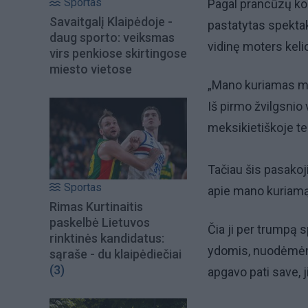
Sportas
Pagal prancūzų ko
Savaitgalį Klaipėdoje -
pastatytas spektak
daug sporto: veiksmas
vidinę moters keli
virs penkiose skirtingose
miesto vietose
„Mano kuriamas mo
Iš pirmo žvilgsnio 
meksikietiškoje te
Tačiau šis pasako
Sportas
apie mano kuriamą 
Rimas Kurtinaitis
paskelbė Lietuvos
Čia ji per trumpą s
rinktinės kandidatus:
ydomis, nuodėmėmis
sąraše - du klaipėdiečiai
(3)
apgavo pati save, ji