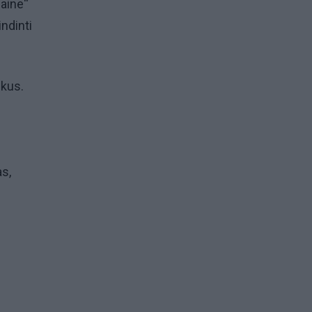
aine“
ndinti
ikus.
s,