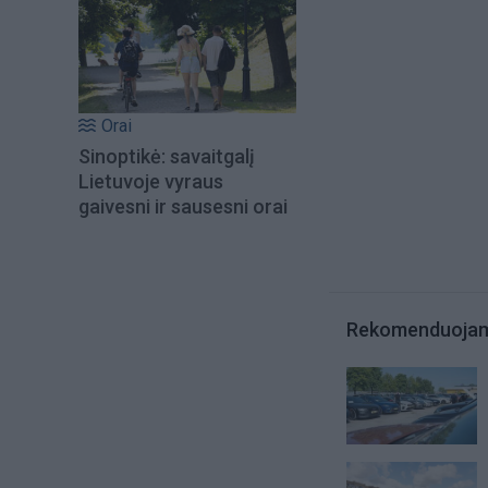
Orai
Sinoptikė: savaitgalį
Lietuvoje vyraus
gaivesni ir sausesni orai
Rekomenduoja