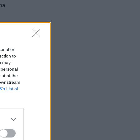
lba
į savo
aunimo
sonal or
ection to
ou may
ir
 personal
out of the
eną
 downstream
B’s List of