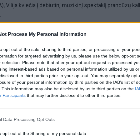
 Vilija kviečia į debiutinį muzikinį spektaklį prancūzų ka
.
 teatro dienos“ pristatytą mono operą „Žmogaus balsas“ 
Not Process My Personal Information
 ir gastroles po Lietuvos teatrus organizuoja Klaipėdos j
to opt-out of the sale, sharing to third parties, or processing of your per
formation for targeted advertising by us, please use the below opt-out s
r selection. Please note that after your opt-out request is processed y
ius – vienas iš Vilijos Matačiūnaitės dėstytojų LMTA, kino 
eing interest-based ads based on personal information utilized by us or
disclosed to third parties prior to your opt-out. You may separately opt-
lentinas Masalskis. Spektaklis bus rodomas vasario 20 di
losure of your personal information by third parties on the IAB’s list of
dramos teatre.
. This information may also be disclosed by us to third parties on the
IA
Participants
that may further disclose it to other third parties.
l Data Processing Opt Outs
o opt-out of the Sharing of my personal data.