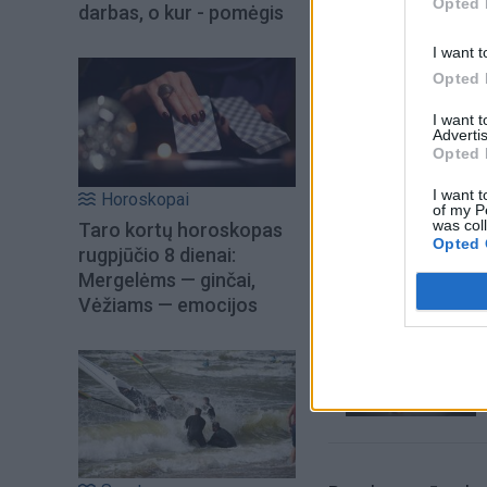
Opted 
darbas, o kur - pomėgis
I want t
Opted 
I want 
Advertis
Opted 
I want t
Horoskopai
Šiuo metu skait
of my P
was col
Taro kortų horoskopas
Opted 
rugpjūčio 8 dienai:
Mergelėms — ginčai,
Vėžiams — emocijos