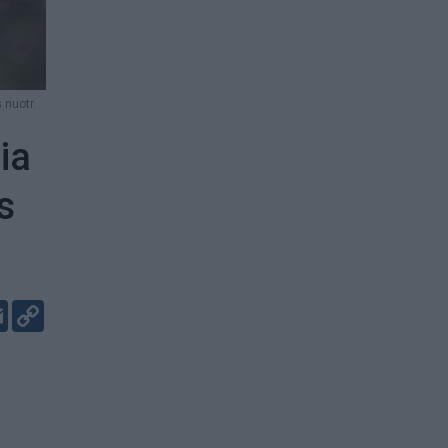
 nuotr.
ia
s
er
kedIn
Email
Copy
Link