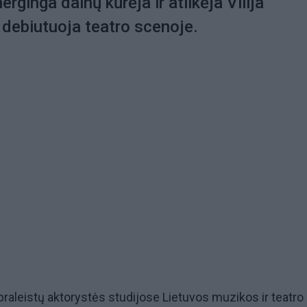
rginga dainų kūrėja ir atlikėja Vilija
 debiutuoja teatro scenoje.
praleistų aktorystės studijose Lietuvos muzikos ir teatro