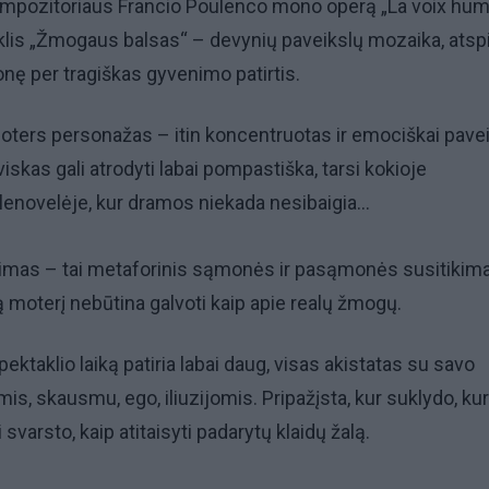
mpozitoriaus Francio Poulenco mono operą „La voix hum
lis „Žmogaus balsas“ – devynių paveikslų mozaika, atspi
onę per tragiškas gyvenimo patirtis.
ters personažas – itin koncentruotas ir emociškai pave
viskas gali atrodyti labai pompastiška, tarsi kokioje
lenovelėje, kur dramos niekada nesibaigia...
jimas – tai metaforinis sąmonės ir pasąmonės susitikima
moterį nebūtina galvoti kaip apie realų žmogų.
pektaklio laiką patiria labai daug, visas akistatas su savo
, skausmu, ego, iliuzijomis. Pripažįsta, kur suklydo, kur
 svarsto, kaip atitaisyti padarytų klaidų žalą.