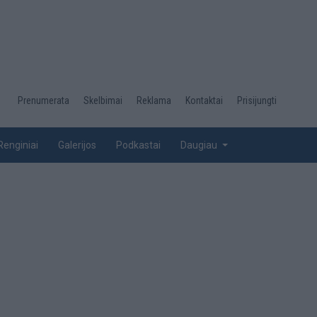
Desktop
Prenumerata
Skelbimai
Reklama
Kontaktai
Prisijungti
menu
top
Renginiai
Galerijos
Podkastai
Daugiau