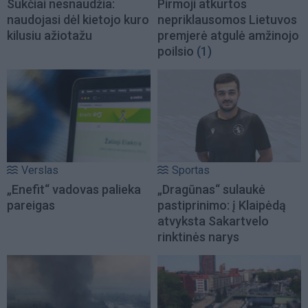
Sukčiai nesnaudžia:
Pirmoji atkurtos
naudojasi dėl kietojo kuro
nepriklausomos Lietuvos
kilusiu ažiotažu
premjerė atgulė amžinojo
poilsio
(1)
Verslas
Sportas
„Enefit“ vadovas palieka
„Dragūnas“ sulaukė
pareigas
pastiprinimo: į Klaipėdą
atvyksta Sakartvelo
rinktinės narys