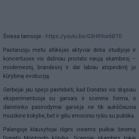
Šviesa tamsoje -
https://youtu.be/03HR9or6BT0
Pastaruoju metu atlikėjas aktyviai dirba studijoje ir
koncertuose vis dažniau pristato naują skambesį –
modernesnį, brandesnį ir dar labiau atspindintį jo
kūrybinę evoliuciją.
Gerbėjai jau spėjo pastebėti, kad Donatas vis drąsiau
eksperimentuoja su garsais ir scenine forma, o
dainininko pasirodymai garsėja ne tik aukščiausia
muzikine kokybe, bet ir giliu emociniu ryšiu su publika.
Palangoje klausytojai išgirs visiems puikiai žinomą
Donato Montvydo kūrybą. Scenoje skambės tokie