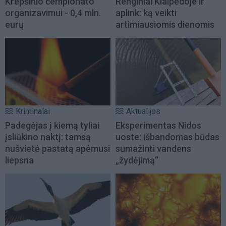
Krepšinio čempionato
Renginiai Klaipėdoje ir
organizavimui - 0,4 mln.
aplink: ką veikti
eurų
artimiausiomis dienomis
Kriminalai
Aktualijos
Padegėjas į kiemą tyliai
Eksperimentas Nidos
įsliūkino naktį: tamsą
uoste: išbandomas būdas
nušvietė pastatą apėmusi
sumažinti vandens
liepsna
„žydėjimą“