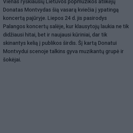
Vienas ryškiausių Lietuvos popmuzikos atlikėjų
Donatas Montvydas šią vasarą kviečia į ypatingą
koncertą pajūryje. Liepos 24 d. jis pasirodys
Palangos koncertų salėje, kur klausytojų laukia ne tik
didžiausi hitai, bet ir naujausi kūriniai, dar tik
skinantys kelią į publikos širdis. Šį kartą Donatui
Montvydui scenoje talkins gyva muzikantų grupė ir
šokėjai.