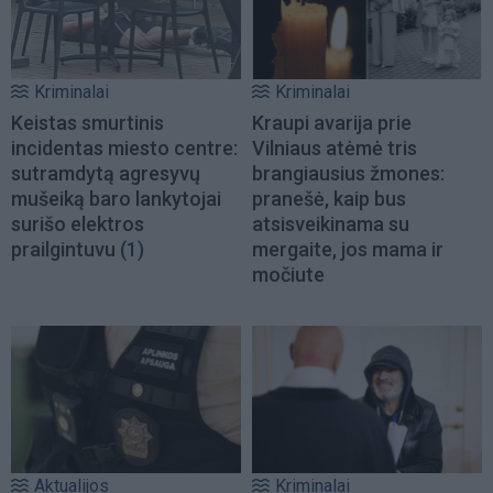
Kriminalai
Kriminalai
Keistas smurtinis
Kraupi avarija prie
incidentas miesto centre:
Vilniaus atėmė tris
sutramdytą agresyvų
brangiausius žmones:
mušeiką baro lankytojai
pranešė, kaip bus
surišo elektros
atsisveikinama su
prailgintuvu
(1)
mergaite, jos mama ir
močiute
Aktualijos
Kriminalai