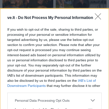
Renginiai
Renginiai
ve.lt -
Do Not Process My Personal Information
Palangoje kviečia į filmą
Kilus pasipiktinimui dėl
„Vogti arklius“ bei judesio
nesklandumų Pitbull
If you wish to opt-out of the sale, sharing to third parties, or
laboratoriją
koncerte – organizatorių
processing of your personal or sensitive information for
atsakas
targeted advertising by us, please use the below opt-out
section to confirm your selection. Please note that after your
opt-out request is processed you may continue seeing
interest-based ads based on personal information utilized by
us or personal information disclosed to third parties prior to
your opt-out. You may separately opt-out of the further
disclosure of your personal information by third parties on the
IAB’s list of downstream participants. This information may
also be disclosed by us to third parties on the
IAB’s List of
Renginiai
Renginiai
Downstream Participants
that may further disclose it to other
Klaipėda kviečia: Europos
Klaipėdoje lankysis cirko
third parties.
čempionato metu –
artistai - bus rodomas
išskirtinė buriuotojiškų
vienas įspūdingiausių ir
Personal Data Processing Opt Outs
patirčių kupina šventė
pavojingiausių cirko