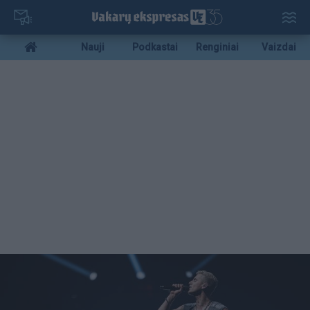
Pereiti
į
pagrindinį
Mobile
Nauji
Podkastai
Renginiai
Vaizdai
turinį
menu
bottom