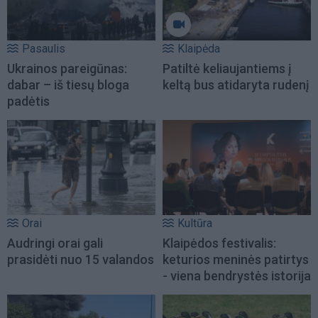
Pasaulis
Klaipėda
Ukrainos pareigūnas:
Patiltė keliaujantiems į
dabar – iš tiesų bloga
keltą bus atidaryta rudenį
padėtis
Orai
Kultūra
Audringi orai gali
Klaipėdos festivalis:
prasidėti nuo 15 valandos
keturios meninės patirtys
- viena bendrystės istorija