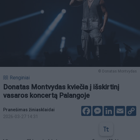
© Donatas Montvydas
Renginiai
Donatas Montvydas kviečia į išskirtinį
vasaros koncertą Palangoje
Facebook
Messenger
LinkedIn
Email
C
Pranešimas žiniasklaidai
L
2026-03-27 14:31