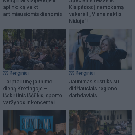
Renginiai Klaipėdoje ir
Specialus reisas iš
aplink: ką veikti
Klaipėdos į nemokamą
artimiausiomis dienomis
vakarėlį „Viena naktis
Nidoje“!
Renginiai
Renginiai
Tarptautinę jaunimo
Jaunimas susitiks su
dieną Kretingoje –
didžiausiais regiono
išskirtinis iššūkis, sporto
darbdaviais
varžybos ir koncertai