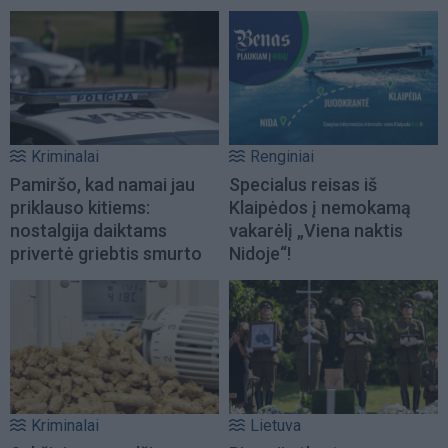
Kriminalai
Renginiai
Pamiršo, kad namai jau
Specialus reisas iš
priklauso kitiems:
Klaipėdos į nemokamą
nostalgija daiktams
vakarėlį „Viena naktis
privertė griebtis smurto
Nidoje“!
Kriminalai
Lietuva