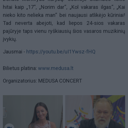
hitai kaip „17“, „Norim dar“, „Kol vakaras ilgas“, „Kai
nieko kito nelieka man“ bei naujausi atlikėjo kūriniai!
Tad neverta abejoti, kad liepos 24-sios vakaras
pajūryje taps vienu ryškiausių šios vasaros muzikinių
įvykių.
Jausmai -
https://youtu.be/uI1Ywsz-fHQ
Bilietus platina:
www.medusa.lt
Organizatorius: MEDUSA CONCERT