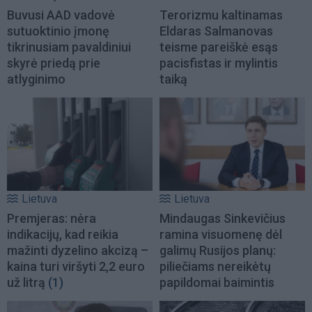
Buvusi AAD vadovė
Terorizmu kaltinamas
sutuoktinio įmonę
Eldaras Salmanovas
tikrinusiam pavaldiniui
teisme pareiškė esąs
skyrė priedą prie
pacisfistas ir mylintis
atlyginimo
taiką
Lietuva
Lietuva
Premjeras: nėra
Mindaugas Sinkevičius
indikacijų, kad reikia
ramina visuomenę dėl
mažinti dyzelino akcizą –
galimų Rusijos planų:
kaina turi viršyti 2,2 euro
piliečiams nereikėtų
už litrą
(1)
papildomai baimintis