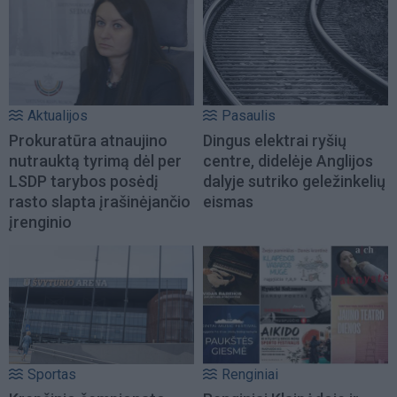
Aktualijos
Pasaulis
Prokuratūra atnaujino
Dingus elektrai ryšių
nutrauktą tyrimą dėl per
centre, didelėje Anglijos
LSDP tarybos posėdį
dalyje sutriko geležinkelių
rasto slapta įrašinėjančio
eismas
įrenginio
Sportas
Renginiai