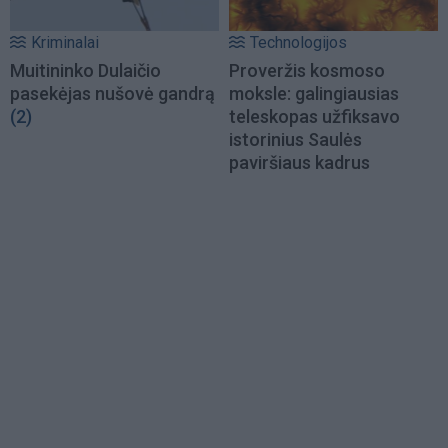
Kriminalai
Technologijos
Muitininko Dulaičio
Proveržis kosmoso
pasekėjas nušovė gandrą
moksle: galingiausias
(2)
teleskopas užfiksavo
istorinius Saulės
paviršiaus kadrus