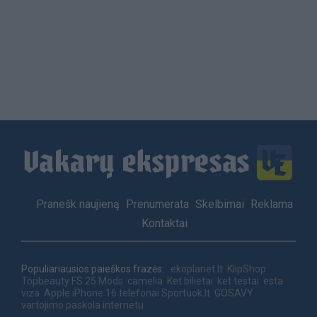
Load
More
Footer
Pranešk naujieną
Prenumerata
Skelbimai
Reklama
menu
Kontaktai
Populiariausios paieškos frazės:
ekoplanet.lt
KlipShop
Topbeauty
FS 25 Mods
camelia
Ket bilietai
ket testai
esta
viza
Apple iPhone 16 telefonai
Sportuok.lt
GOSAVY
vartojimo paskola internetu