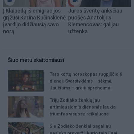
Į Klaipėdą iš emigracijos
Jūros šventę anksčiau
grįžusi Karina Kučinskienė
puošęs Anatolijus
įvardijo didžiausią savo
Klemencovas: gal jau
norą
užtenka
Šiuo metu skaitomiausi
Taro kortų horoskopas rugpjūčio 6
dienai: Svarstyklėms – sėkmė,
Jaučiams – greiti sprendimai
Trijų Zodiako ženklų jau
artimiausiomis dienomis laukia
triumfas visuose reikaluose
Šie Zodiako ženklai pagaliau
pasieks proveržį, kurio taip ilgai