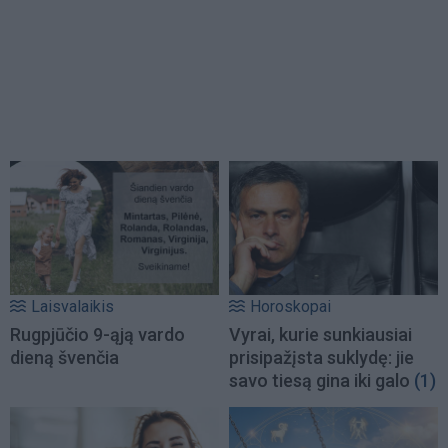
Laisvalaikis
Horoskopai
Rugpjūčio 9-ąją vardo
Vyrai, kurie sunkiausiai
dieną švenčia
prisipažįsta suklydę: jie
savo tiesą gina iki galo
(1)