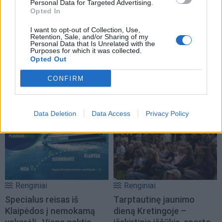
Personal Data for Targeted Advertising.
Opted In
I want to opt-out of Collection, Use,
Retention, Sale, and/or Sharing of my
Personal Data that Is Unrelated with the
Purposes for which it was collected.
Renginiai
Renginiai
Opted Out
Dalgis grįžta į pievas:
Renginiai Klaipėdoje ir
Nacionalinis šienpjovių
aplink: ką veikti
CONFIRM
čempionatas Šilutės
artimiausiomis dienomis
rajone
Data Deletion
Data Access
Privacy Policy
Renginiai
Renginiai
Specialus reisas iš
Tarptautinę jaunimo
Klaipėdos į nemokamą
dieną Kretingoje –