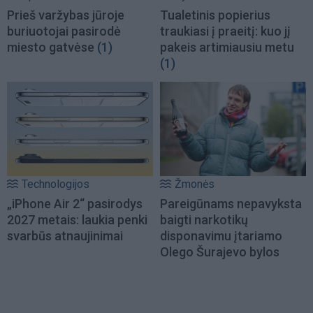
Prieš varžybas jūroje
Tualetinis popierius
buriuotojai pasirodė
traukiasi į praeitį: kuo jį
miesto gatvėse
(1)
pakeis artimiausiu metu
(1)
Technologijos
Žmonės
„iPhone Air 2“ pasirodys
Pareigūnams nepavyksta
2027 metais: laukia penki
baigti narkotikų
svarbūs atnaujinimai
disponavimu įtariamo
Olego Šurajevo bylos