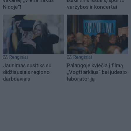
vakarėlį „Viena naktis
išskirtinis iššūkis, sporto
Nidoje“!
varžybos ir koncertai
Renginiai
Renginiai
Jaunimas susitiks su
Palangoje kviečia į filmą
didžiausiais regiono
„Vogti arklius“ bei judesio
darbdaviais
laboratoriją