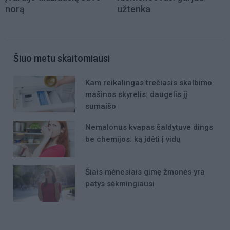
norą
užtenka
Šiuo metu skaitomiausi
Kam reikalingas trečiasis skalbimo
mašinos skyrelis: daugelis jį
sumaišo
Nemalonus kvapas šaldytuve dings
be chemijos: ką įdėti į vidų
Šiais mėnesiais gimę žmonės yra
patys sėkmingiausi