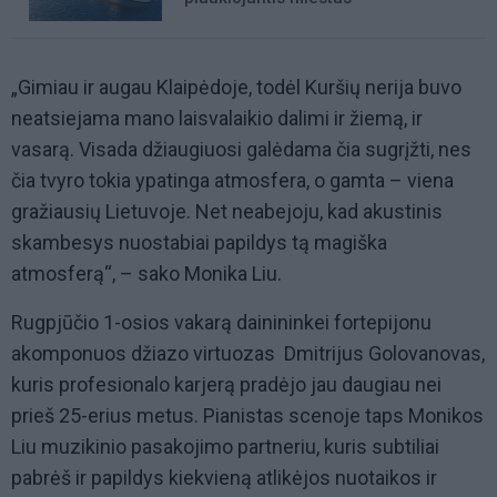
„Gimiau ir augau Klaipėdoje, todėl Kuršių nerija buvo
neatsiejama mano laisvalaikio dalimi ir žiemą, ir
vasarą. Visada džiaugiuosi galėdama čia sugrįžti, nes
čia tvyro tokia ypatinga atmosfera, o gamta – viena
gražiausių Lietuvoje. Net neabejoju, kad akustinis
skambesys nuostabiai papildys tą magiška
atmosferą“, – sako Monika Liu.
Rugpjūčio 1-osios vakarą dainininkei fortepijonu
akomponuos džiazo virtuozas Dmitrijus Golovanovas,
kuris profesionalo karjerą pradėjo jau daugiau nei
prieš 25-erius metus. Pianistas scenoje taps Monikos
Liu muzikinio pasakojimo partneriu, kuris subtiliai
pabrėš ir papildys kiekvieną atlikėjos nuotaikos ir