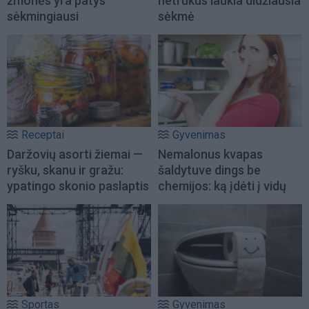
žmonės yra patys
netrukus laukia didžiausia
sėkmingiausi
sėkmė
Receptai
Gyvenimas
Daržovių asorti žiemai —
Nemalonus kvapas
ryšku, skanu ir gražu:
šaldytuve dings be
ypatingo skonio paslaptis
chemijos: ką įdėti į vidų
Sportas
Gyvenimas