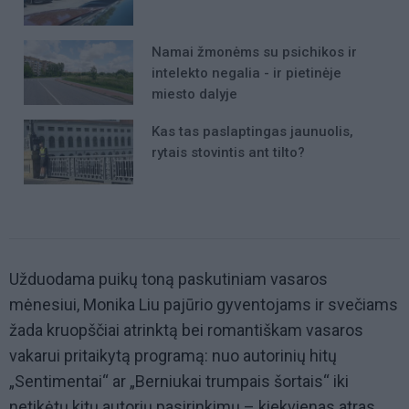
Namai žmonėms su psichikos ir
intelekto negalia - ir pietinėje
miesto dalyje
Kas tas paslaptingas jaunuolis,
rytais stovintis ant tilto?
Užduodama puikų toną paskutiniam vasaros
mėnesiui, Monika Liu pajūrio gyventojams ir svečiams
žada kruopščiai atrinktą bei romantiškam vasaros
vakarui pritaikytą programą: nuo autorinių hitų
„Sentimentai“ ar „Berniukai trumpais šortais“ iki
netikėtų kitų autorių pasirinkimų – kiekvienas atras