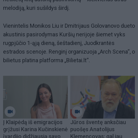
melodiją, kuri sušildys širdį.
Vienintelis Monikos Liu ir Dmitrijaus Golovanovo dueto
akustinis pasirodymas Kuršių nerijoje šiemet vyks
rugpjūčio 1-ąją dieną, šeštadienį, Juodkrantės
estrados scenoje. Renginį organizuoja „Arch Scena“, o
bilietus platina platforma „Bilietai.lt“.
Į Klaipėdą iš emigracijos
Jūros šventę anksčiau
grįžusi Karina Kučinskienė
puošęs Anatolijus
įvardijo didžiausią savo
Klemencovas: gal jau