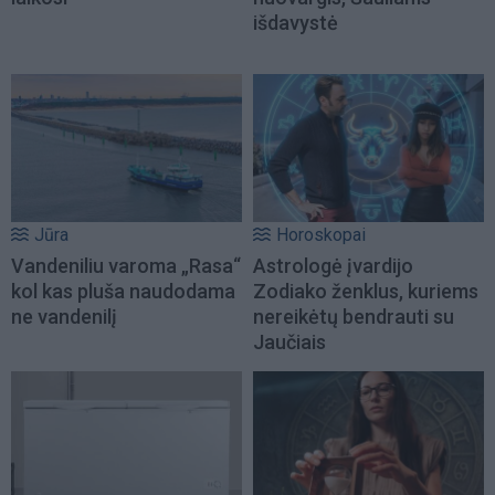
išdavystė
Jūra
Horoskopai
Vandeniliu varoma „Rasa“
Astrologė įvardijo
kol kas pluša naudodama
Zodiako ženklus, kuriems
ne vandenilį
nereikėtų bendrauti su
Jaučiais