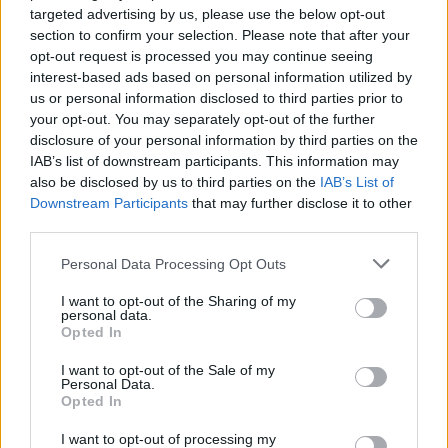
targeted advertising by us, please use the below opt-out
section to confirm your selection. Please note that after your
opt-out request is processed you may continue seeing
interest-based ads based on personal information utilized by
us or personal information disclosed to third parties prior to
your opt-out. You may separately opt-out of the further
TAIP PAT SKAITYKITE
disclosure of your personal information by third parties on the
IAB’s list of downstream participants. This information may
also be disclosed by us to third parties on the
IAB’s List of
Downstream Participants
that may further disclose it to other
third parties.
Personal Data Processing Opt Outs
I want to opt-out of the Sharing of my
Renginiai
Renginiai
personal data.
Opted In
Pirmą kartą Lietuvoje –
Savo sričių lyderiai kviečia
legendinis Las Vegaso
į išskirtinę jūrinių patirčių
I want to opt-out of the Sale of my
vyrų šou
savaitę Klaipėdoje
Personal Data.
Opted In
I want to opt-out of processing my