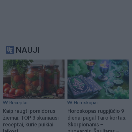
NAUJI
Receptai
Horoskopai
Kaip raugti pomidorus
Horoskopas rugpjūčio 9
žiemai: TOP 3 skaniausi
dienai pagal Taro kortas:
receptai, kurie puikiai
Skorpionams –
laikosi
nuovargis, Šauliams –