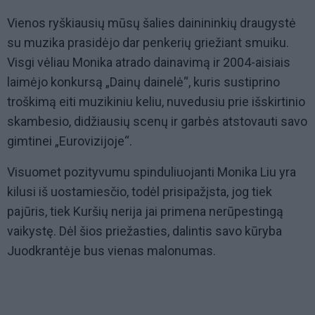
Vienos ryškiausių mūsų šalies dainininkių draugystė
su muzika prasidėjo dar penkerių griežiant smuiku.
Visgi vėliau Monika atrado dainavimą ir 2004-aisiais
laimėjo konkursą „Dainų dainelė“, kuris sustiprino
troškimą eiti muzikiniu keliu, nuvedusiu prie išskirtinio
skambesio, didžiausių scenų ir garbės atstovauti savo
gimtinei „Eurovizijoje“.
Visuomet pozityvumu spinduliuojanti Monika Liu yra
kilusi iš uostamiesčio, todėl prisipažįsta, jog tiek
pajūris, tiek Kuršių nerija jai primena nerūpestingą
vaikystę. Dėl šios priežasties, dalintis savo kūryba
Juodkrantėje bus vienas malonumas.