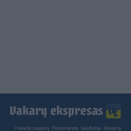
Load
More
Footer
Pranešk naujieną
Prenumerata
Skelbimai
Reklama