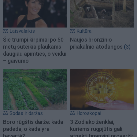
Laisvalaikis
Kultūra
Šie trumpi kirpimai po 50
Naujos bronzinio
metų suteikia plaukams
piliakalnio atodangos
(3)
daugiau apimties, o veidui
– gaivumo
Sodas ir daržas
Horoskopai
Boro rūgštis darže: kada
3 Zodiako ženklai,
padeda, o kada yra
kuriems rugpjūtis gali
bevertė?
atnešti finansinį proveržį: