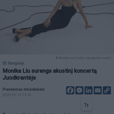
© Monika Liu (Vaido Jokubausko nuotr.)
Renginiai
Monika Liu surengs akustinį koncertą
Juodkrantėje
Facebook
Messenger
LinkedIn
Email
C
Pranešimas žiniasklaidai
L
2026-05-19 13:16