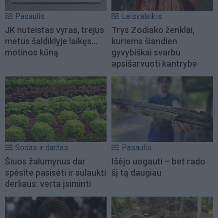
Pasaulis
Laisvalaikis
JK nuteistas vyras, trejus
Trys Zodiako ženklai,
metus šaldiklyje laikęs...
kuriems šiandien
motinos kūną
gyvybiškai svarbu
apsišarvuoti kantrybe
Sodas ir daržas
Pasaulis
Šiuos žalumynus dar
Išėjo uogauti – bet rado
spėsite pasisėti ir sulaukti
šį tą daugiau
derliaus: verta įsiminti