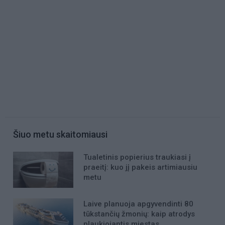
Šiuo metu skaitomiausi
Tualetinis popierius traukiasi į
praeitį: kuo jį pakeis artimiausiu
metu
Laive planuoja apgyvendinti 80
tūkstančių žmonių: kaip atrodys
plaukiojantis miestas