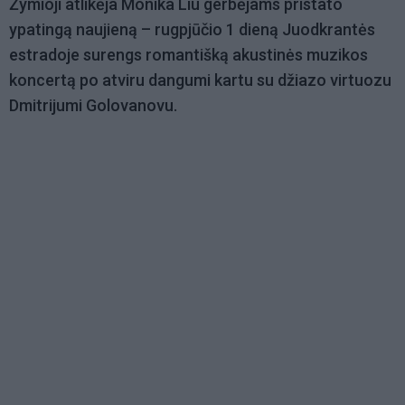
Žymioji atlikėja Monika Liu gerbėjams pristato
ypatingą naujieną – rugpjūčio 1 dieną Juodkrantės
estradoje surengs romantišką akustinės muzikos
koncertą po atviru dangumi kartu su džiazo virtuozu
Dmitrijumi Golovanovu.