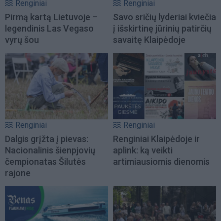
Renginiai
Renginiai
Pirmą kartą Lietuvoje –
Savo sričių lyderiai kviečia
legendinis Las Vegaso
į išskirtinę jūrinių patirčių
vyrų šou
savaitę Klaipėdoje
Renginiai
Renginiai
Dalgis grįžta į pievas:
Renginiai Klaipėdoje ir
Nacionalinis šienpjovių
aplink: ką veikti
čempionatas Šilutės
artimiausiomis dienomis
rajone