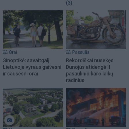
(3)
Orai
Pasaulis
Sinoptikė: savaitgalį
Rekordiškai nusekęs
Lietuvoje vyraus gaivesni
Dunojus atidengė II
ir sausesni orai
pasaulinio karo laikų
radinius