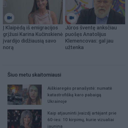
Į Klaipėdą iš emigracijos
Jūros šventę anksčiau
grįžusi Karina Kučinskienė
puošęs Anatolijus
įvardijo didžiausią savo
Klemencovas: gal jau
norą
užtenka
Šiuo metu skaitomiausi
Aiškiaregės pranašystė: numatė
katastrofišką karo pabaigą
Ukrainoje
Kaip atjauninti įvaizdį artėjant prie
60-ies: 10 kirpimų, kurie vizualiai
jaunina