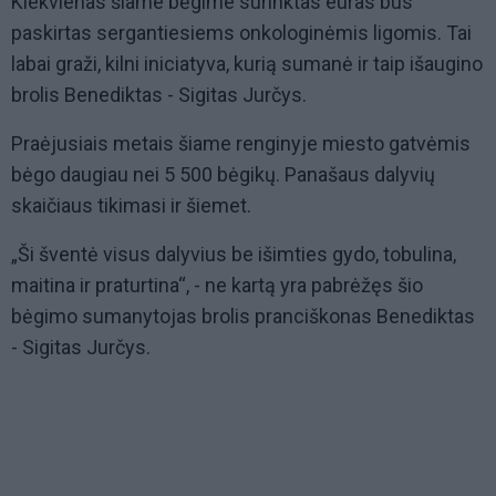
Kiekvienas šiame bėgime surinktas euras bus
paskirtas sergantiesiems onkologinėmis ligomis. Tai
labai graži, kilni iniciatyva, kurią sumanė ir taip išaugino
brolis Benediktas - Sigitas Jurčys.
Praėjusiais metais šiame renginyje miesto gatvėmis
bėgo daugiau nei 5 500 bėgikų. Panašaus dalyvių
skaičiaus tikimasi ir šiemet.
„Ši šventė visus dalyvius be išimties gydo, tobulina,
maitina ir praturtina“, - ne kartą yra pabrėžęs šio
bėgimo sumanytojas brolis pranciškonas Benediktas
- Sigitas Jurčys.