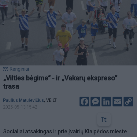
Renginiai
„Vilties bėgime“ - ir „Vakarų ekspreso“
trasa
Facebook
Messenger
LinkedIn
Email
C
,
Paulius Matulevičius
VE.LT
L
2025-05-13 15:42
Socialiai atsakingas ir prie įvairių Klaipėdos mieste