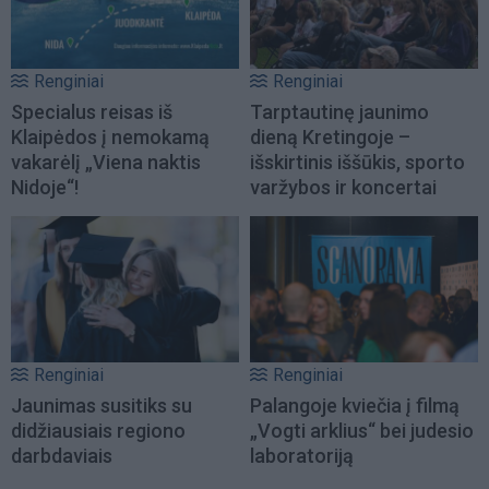
Renginiai
Renginiai
Specialus reisas iš
Tarptautinę jaunimo
Klaipėdos į nemokamą
dieną Kretingoje –
vakarėlį „Viena naktis
išskirtinis iššūkis, sporto
Nidoje“!
varžybos ir koncertai
Renginiai
Renginiai
Jaunimas susitiks su
Palangoje kviečia į filmą
didžiausiais regiono
„Vogti arklius“ bei judesio
darbdaviais
laboratoriją