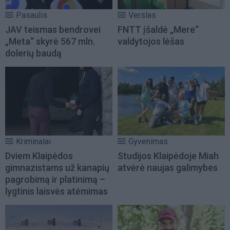
Pasaulis
Verslas
JAV teismas bendrovei
FNTT įšaldė „Mere“
„Meta“ skyrė 567 mln.
valdytojos lėšas
dolerių baudą
Kriminalai
Gyvenimas
Dviem Klaipėdos
Studijos Klaipėdoje Miah
gimnazistams už kanapių
atvėrė naujas galimybes
pagrobimą ir platinimą –
lygtinis laisvės atėmimas