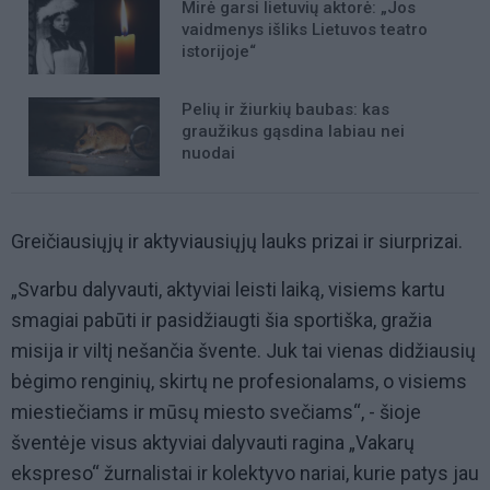
Mirė garsi lietuvių aktorė: „Jos
vaidmenys išliks Lietuvos teatro
istorijoje“
Pelių ir žiurkių baubas: kas
graužikus gąsdina labiau nei
nuodai
Greičiausiųjų ir aktyviausiųjų lauks prizai ir siurprizai.
„Svarbu dalyvauti, aktyviai leisti laiką, visiems kartu
smagiai pabūti ir pasidžiaugti šia sportiška, gražia
misija ir viltį nešančia švente. Juk tai vienas didžiausių
bėgimo renginių, skirtų ne profesionalams, o visiems
miestiečiams ir mūsų miesto svečiams“, - šioje
šventėje visus aktyviai dalyvauti ragina „Vakarų
ekspreso“ žurnalistai ir kolektyvo nariai, kurie patys jau