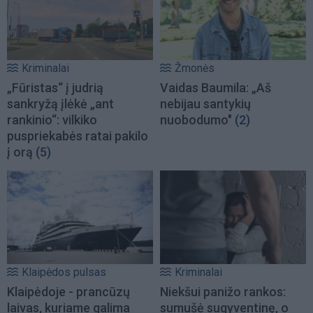
Kriminalai
Žmonės
„Fūristas“ į judrią
Vaidas Baumila: „Aš
sankryžą įlėkė „ant
nebijau santykių
rankinio“: vilkiko
nuobodumo"
(2)
puspriekabės ratai pakilo
į orą
(5)
Klaipėdos pulsas
Kriminalai
Klaipėdoje - prancūzų
Niekšui panižo rankos:
laivas, kuriame galima
sumušė sugyventinę, o