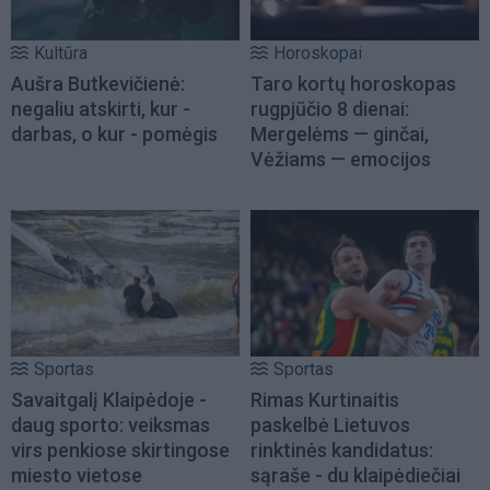
Kultūra
Horoskopai
Aušra Butkevičienė:
Taro kortų horoskopas
negaliu atskirti, kur -
rugpjūčio 8 dienai:
darbas, o kur - pomėgis
Mergelėms — ginčai,
Vėžiams — emocijos
Sportas
Sportas
Savaitgalį Klaipėdoje -
Rimas Kurtinaitis
daug sporto: veiksmas
paskelbė Lietuvos
virs penkiose skirtingose
rinktinės kandidatus:
miesto vietose
sąraše - du klaipėdiečiai