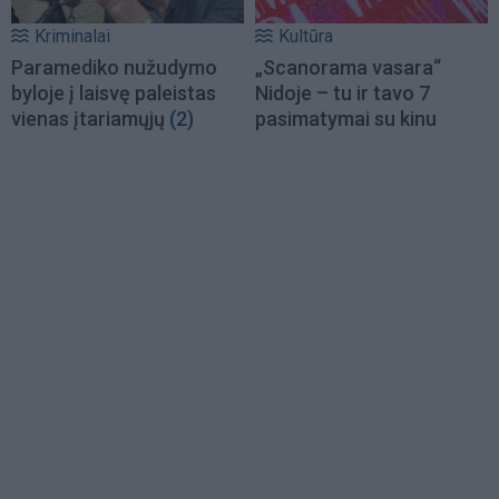
Kriminalai
Kultūra
Paramediko nužudymo
„Scanorama vasara“
byloje į laisvę paleistas
Nidoje – tu ir tavo 7
vienas įtariamųjų
(2)
pasimatymai su kinu
Load
More