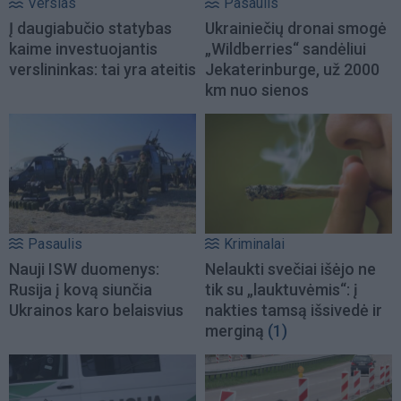
Verslas
Pasaulis
Į daugiabučio statybas
Ukrainiečių dronai smogė
kaime investuojantis
„Wildberries“ sandėliui
verslininkas: tai yra ateitis
Jekaterinburge, už 2000
km nuo sienos
Pasaulis
Kriminalai
Nauji ISW duomenys:
Nelaukti svečiai išėjo ne
Rusija į kovą siunčia
tik su „lauktuvėmis“: į
Ukrainos karo belaisvius
nakties tamsą išsivedė ir
merginą
(1)