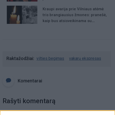
Kraupi avarija prie Vilniaus atėmė
tris brangiausius žmones: pranešė,
kaip bus atsisveikinama su
mergaite, jos mama ir močiute
Raktažodžiai
vilties begimas
vakarų ekspresas
Komentarai
Rašyti komentarą
Jūsų vardas