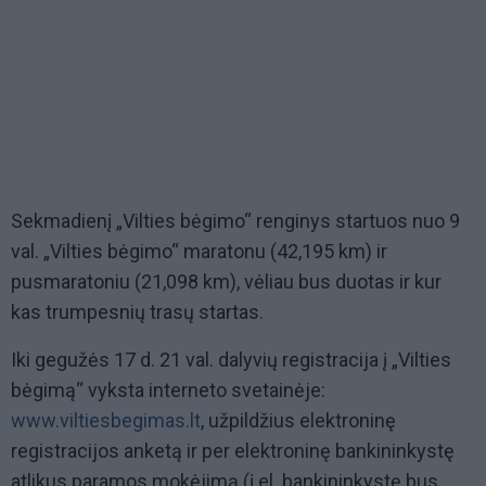
Sekmadienį „Vilties bėgimo“ renginys startuos nuo 9
val. „Vilties bėgimo“ maratonu (42,195 km) ir
pusmaratoniu (21,098 km), vėliau bus duotas ir kur
kas trumpesnių trasų startas.
Iki gegužės 17 d. 21 val. dalyvių registracija į „Vilties
bėgimą“ vyksta interneto svetainėje:
www.viltiesbegimas.lt
, užpildžius elektroninę
registracijos anketą ir per elektroninę bankininkystę
atlikus paramos mokėjimą (į el. bankininkystę bus