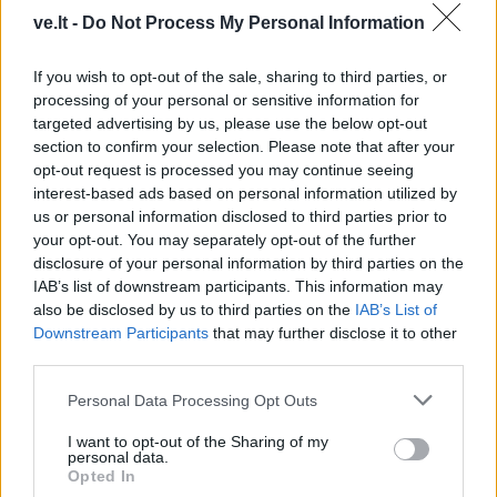
ve.lt -
Do Not Process My Personal Information
If you wish to opt-out of the sale, sharing to third parties, or
Komentaras
processing of your personal or sensitive information for
targeted advertising by us, please use the below opt-out
section to confirm your selection. Please note that after your
opt-out request is processed you may continue seeing
interest-based ads based on personal information utilized by
us or personal information disclosed to third parties prior to
your opt-out. You may separately opt-out of the further
disclosure of your personal information by third parties on the
IAB’s list of downstream participants. This information may
also be disclosed by us to third parties on the
IAB’s List of
This site is protected by
Downstream Participants
that may further disclose it to other
Sutinku su
taisyklėmis
reCAPTCHA and the Google
third parties.
Privacy Policy
and
Terms of
Personal Data Processing Opt Outs
Service
apply.
I want to opt-out of the Sharing of my
personal data.
Opted In