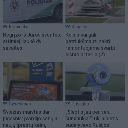
Kriminalai
Klaipėda
Negrįžo iš Jūros šventės:
Kelininkai gali
artimieji laukė dvi
patriukšmauti naktį:
savaites
remontuojama svarbi
eismo arterija
(2)
Gyvenimas
Pasaulis
Šviežias maistas dar
„Slėptis jau per vėlu,
pigesnis: įvardijo senų ir
šunsnukiai“: ukrainietis
naujų įprastų kainų
sudalyvavo Rusijos