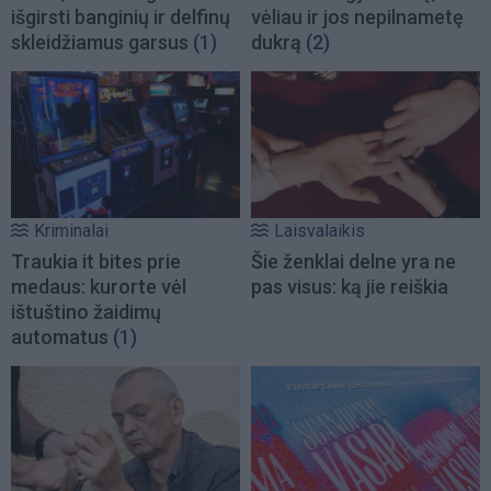
išgirsti banginių ir delfinų
vėliau ir jos nepilnametę
skleidžiamus garsus
(1)
dukrą
(2)
Kriminalai
Laisvalaikis
Traukia it bites prie
Šie ženklai delne yra ne
medaus: kurorte vėl
pas visus: ką jie reiškia
ištuštino žaidimų
automatus
(1)