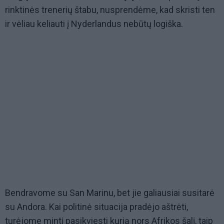
rinktinės trenerių štabu, nusprendėme, kad skristi ten
ir vėliau keliauti į Nyderlandus nebūtų logiška.
Bendravome su San Marinu, bet jie galiausiai susitarė
su Andora. Kai politinė situacija pradėjo aštrėti,
turėjome mintį pasikviesti kurią nors Afrikos šalį, taip