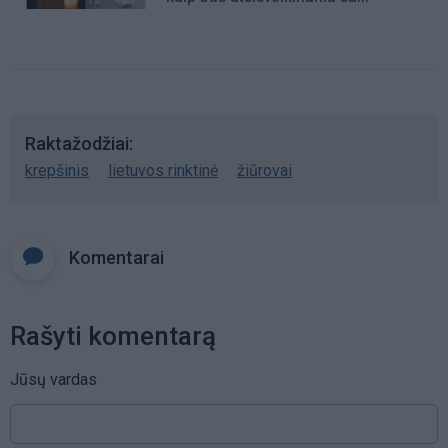
mergaite, jos mama ir močiute
Raktažodžiai
krepšinis
lietuvos rinktinė
žiūrovai
Komentarai
Rašyti komentarą
Jūsų vardas