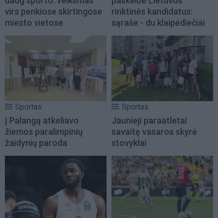
daug sporto: veiksmas
paskelbė Lietuvos
virs penkiose skirtingose
rinktinės kandidatus:
miesto vietose
sąraše - du klaipėdiečiai
Sportas
Sportas
Į Palangą atkeliavo
Jaunieji paraatletai
žiemos paralimpinių
savaitę vasaros skyrė
žaidynių paroda
stovyklai