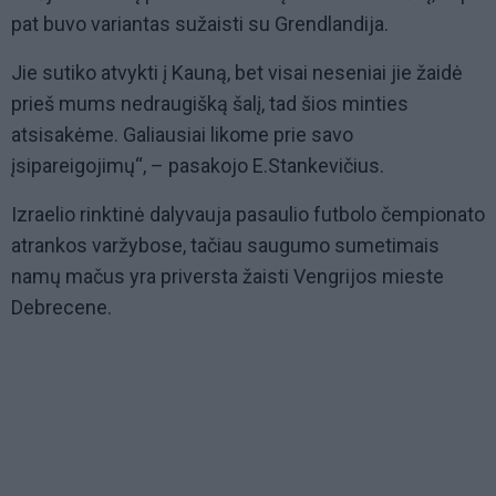
pat buvo variantas sužaisti su Grendlandija.
Jie sutiko atvykti į Kauną, bet visai neseniai jie žaidė
prieš mums nedraugišką šalį, tad šios minties
atsisakėme. Galiausiai likome prie savo
įsipareigojimų“, – pasakojo E.Stankevičius.
Izraelio rinktinė dalyvauja pasaulio futbolo čempionato
atrankos varžybose, tačiau saugumo sumetimais
namų mačus yra priversta žaisti Vengrijos mieste
Debrecene.