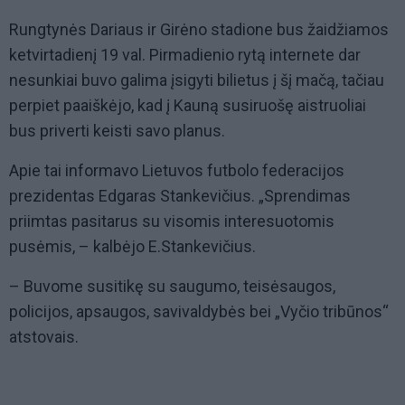
Rungtynės Dariaus ir Girėno stadione bus žaidžiamos
ketvirtadienį 19 val. Pirmadienio rytą internete dar
nesunkiai buvo galima įsigyti bilietus į šį mačą, tačiau
perpiet paaiškėjo, kad į Kauną susiruošę aistruoliai
bus priverti keisti savo planus.
Apie tai informavo Lietuvos futbolo federacijos
prezidentas Edgaras Stankevičius. „Sprendimas
priimtas pasitarus su visomis interesuotomis
pusėmis, – kalbėjo E.Stankevičius.
– Buvome susitikę su saugumo, teisėsaugos,
policijos, apsaugos, savivaldybės bei „Vyčio tribūnos“
atstovais.