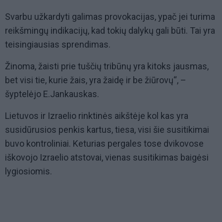
Svarbu užkardyti galimas provokacijas, ypač jei turima
reikšmingų indikacijų, kad tokių dalykų gali būti. Tai yra
teisingiausias sprendimas.
Žinoma, žaisti prie tuščių tribūnų yra kitoks jausmas,
bet visi tie, kurie žais, yra žaidę ir be žiūrovų“, –
šyptelėjo E.Jankauskas.
Lietuvos ir Izraelio rinktinės aikštėje kol kas yra
susidūrusios penkis kartus, tiesa, visi šie susitikimai
buvo kontroliniai. Keturias pergales tose dvikovose
iškovojo Izraelio atstovai, vienas susitikimas baigėsi
lygiosiomis.