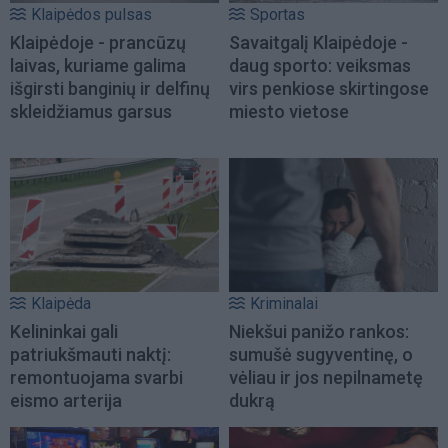
Klaipėdos pulsas
Sportas
Klaipėdoje - prancūzų
Savaitgalį Klaipėdoje -
laivas, kuriame galima
daug sporto: veiksmas
išgirsti banginių ir delfinų
virs penkiose skirtingose
skleidžiamus garsus
miesto vietose
Klaipėda
Kriminalai
Kelininkai gali
Niekšui panižo rankos:
patriukšmauti naktį:
sumušė sugyventinę, o
remontuojama svarbi
vėliau ir jos nepilnametę
eismo arterija
dukrą