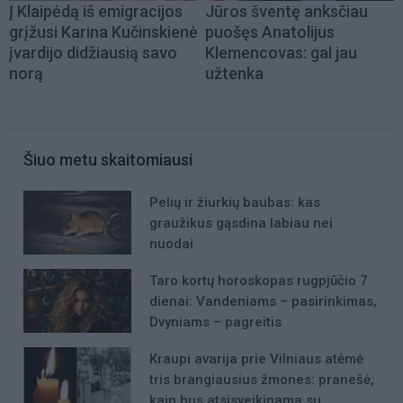
Į Klaipėdą iš emigracijos
Jūros šventę anksčiau
grįžusi Karina Kučinskienė
puošęs Anatolijus
įvardijo didžiausią savo
Klemencovas: gal jau
norą
užtenka
Šiuo metu skaitomiausi
Pelių ir žiurkių baubas: kas
graužikus gąsdina labiau nei
nuodai
Taro kortų horoskopas rugpjūčio 7
dienai: Vandeniams – pasirinkimas,
Dvyniams – pagreitis
Kraupi avarija prie Vilniaus atėmė
tris brangiausius žmones: pranešė,
kaip bus atsisveikinama su