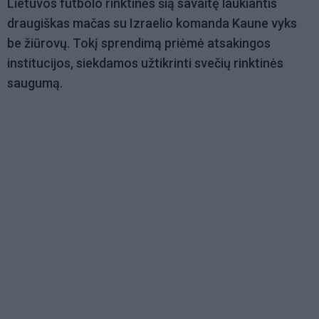
Lietuvos futbolo rinktinės šią savaitę laukiantis
draugiškas mačas su Izraelio komanda Kaune vyks
be žiūrovų. Tokį sprendimą priėmė atsakingos
institucijos, siekdamos užtikrinti svečių rinktinės
saugumą.