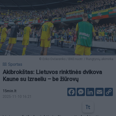
© Eriko Ovčarenko / BNS nuotr. / Rungtynių akimirka
Sportas
Akibrokštas: Lietuvos rinktinės dvikova
Kaune su Izraeliu – be žiūrovų
Facebook
Messenger
LinkedIn
Email
C
15min.lt
L
2025-11-10 16:21