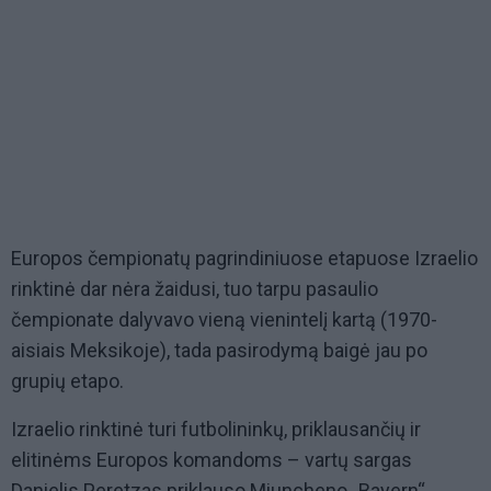
Europos čempionatų pagrindiniuose etapuose Izraelio
rinktinė dar nėra žaidusi, tuo tarpu pasaulio
čempionate dalyvavo vieną vienintelį kartą (1970-
aisiais Meksikoje), tada pasirodymą baigė jau po
grupių etapo.
Izraelio rinktinė turi futbolininkų, priklausančių ir
elitinėms Europos komandoms – vartų sargas
Danielis Peretzas priklauso Miuncheno „Bayern“