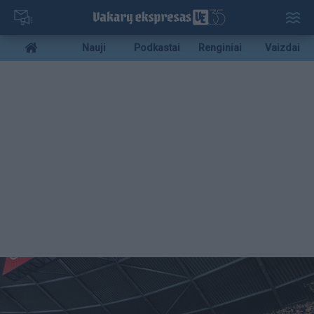
Pereiti
į
pagrindinį
Mobile
Nauji
Podkastai
Renginiai
Vaizdai
turinį
menu
bottom