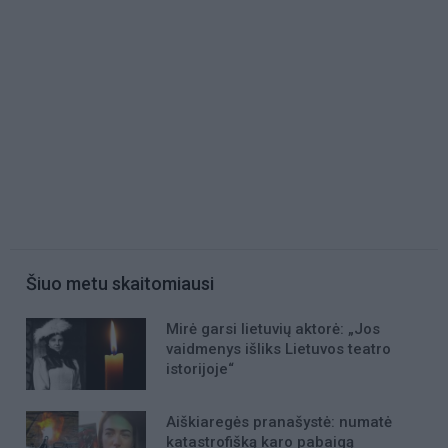
Šiuo metu skaitomiausi
Mirė garsi lietuvių aktorė: „Jos
vaidmenys išliks Lietuvos teatro
istorijoje“
Aiškiaregės pranašystė: numatė
katastrofišką karo pabaigą