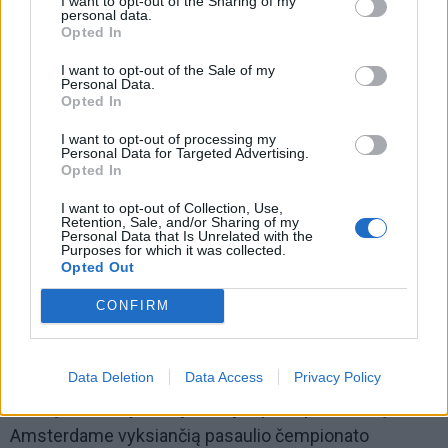
I want to opt-out of the Sharing of my
personal data.
Opted In
I want to opt-out of the Sale of my
Personal Data.
Opted In
I want to opt-out of processing my
Personal Data for Targeted Advertising.
Opted In
I want to opt-out of Collection, Use,
Retention, Sale, and/or Sharing of my
Personal Data that Is Unrelated with the
Purposes for which it was collected.
Kartu su E.Jankausku spaudos konferencijoje
Opted Out
dalyvavęs Lietuvos futbolo rinktinės vairininkas
CONFIRM
Edgaras Jankauskas tikino, kad nors rungtynės bus be
žiūrovų, jos vis tiek labai svarbios tiek sportiniu, tiek
Data Deletion
Data Access
Privacy Policy
simboliniu požiūriu – tai proga įvertinti komandos
formą ir išbandyti naujas idėjas prieš pirmadienį
Amsterdame vyksiančią pasaulio čempionato