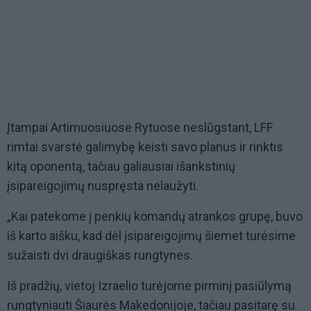
Įtampai Artimuosiuose Rytuose neslūgstant, LFF
rimtai svarstė galimybę keisti savo planus ir rinktis
kitą oponentą, tačiau galiausiai išankstinių
įsipareigojimų nuspręsta nelaužyti.
„Kai patekome į penkių komandų atrankos grupę, buvo
iš karto aišku, kad dėl įsipareigojimų šiemet turėsime
sužaisti dvi draugiškas rungtynes.
Iš pradžių, vietoj Izraelio turėjome pirminį pasiūlymą
rungtyniauti Šiaurės Makedonijoje, tačiau pasitarę su