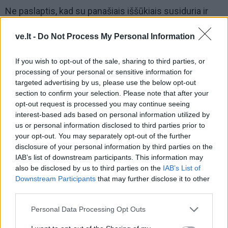
Ne paslaptis, kad su panašiais iššūkiais susiduria ir
kitų sporto šakų Izraelio komandos.
ve.lt -
Do Not Process My Personal Information
Pavyzdžiui, Eurolygoje žaidžiančios Tel Avivo
„Maccabi“ ir „Hapoel“ komandos jau kuris laikas yra
If you wish to opt-out of the sale, sharing to third parties, or
processing of your personal or sensitive information for
priverstos glaustis Serbijos ir Bulgarijos sostinėse
targeted advertising by us, please use the below opt-out
Belgrade bei Sofijoje.
section to confirm your selection. Please note that after your
opt-out request is processed you may continue seeing
Pastarąjį kartą prie tuščių tribūnų Lietuvos futbolo
interest-based ads based on personal information utilized by
us or personal information disclosed to third parties prior to
rinktinė žaidė prieš septynerius metus.
your opt-out. You may separately opt-out of the further
disclosure of your personal information by third parties on the
2018-ųjų birželį Maskvoje E.Jankausko auklėtiniai
IAB’s list of downstream participants. This information may
pasitikrino jėgas su Iranu (0:1) ir tuomet žaisti už
also be disclosed by us to third parties on the
IAB’s List of
uždarų durų pageidavo Irano rinktinė, besirengusi po
Downstream Participants
that may further disclose it to other
third parties.
kelių dienų prasidedančiam pasaulio čempionatui.
Personal Data Processing Opt Outs