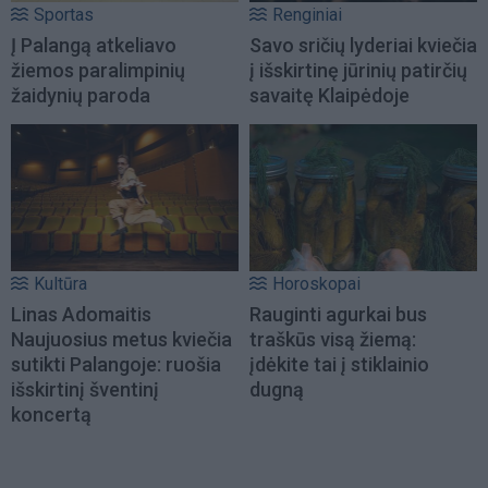
Sportas
Renginiai
Į Palangą atkeliavo
Savo sričių lyderiai kviečia
žiemos paralimpinių
į išskirtinę jūrinių patirčių
žaidynių paroda
savaitę Klaipėdoje
Kultūra
Horoskopai
Linas Adomaitis
Rauginti agurkai bus
Naujuosius metus kviečia
traškūs visą žiemą:
sutikti Palangoje: ruošia
įdėkite tai į stiklainio
išskirtinį šventinį
dugną
koncertą