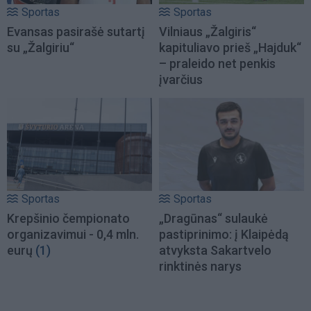
Sportas
Sportas
Evansas pasirašė sutartį
Vilniaus „Žalgiris“
su „Žalgiriu“
kapituliavo prieš „Hajduk“
– praleido net penkis
įvarčius
Sportas
Sportas
Krepšinio čempionato
„Dragūnas“ sulaukė
organizavimui - 0,4 mln.
pastiprinimo: į Klaipėdą
eurų
(1)
atvyksta Sakartvelo
rinktinės narys