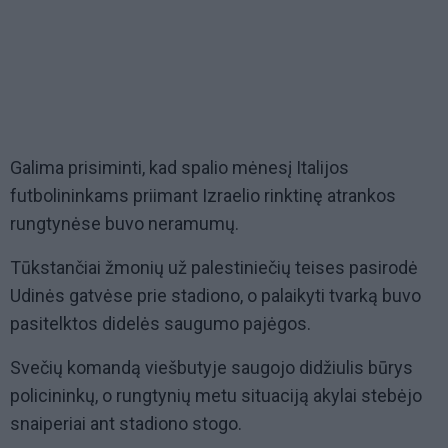
Galima prisiminti, kad spalio mėnesį Italijos
futbolininkams priimant Izraelio rinktinę atrankos
rungtynėse buvo neramumų.
Tūkstančiai žmonių už palestiniečių teises pasirodė
Udinės gatvėse prie stadiono, o palaikyti tvarką buvo
pasitelktos didelės saugumo pajėgos.
Svečių komandą viešbutyje saugojo didžiulis būrys
policininkų, o rungtynių metu situaciją akylai stebėjo
snaiperiai ant stadiono stogo.