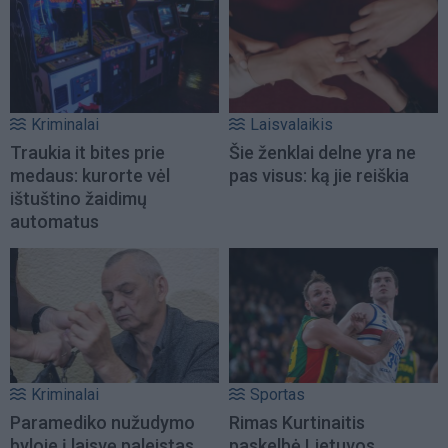
Kriminalai
Laisvalaikis
Traukia it bites prie
Šie ženklai delne yra ne
medaus: kurorte vėl
pas visus: ką jie reiškia
ištuštino žaidimų
automatus
Kriminalai
Sportas
Paramediko nužudymo
Rimas Kurtinaitis
byloje į laisvę paleistas
paskelbė Lietuvos