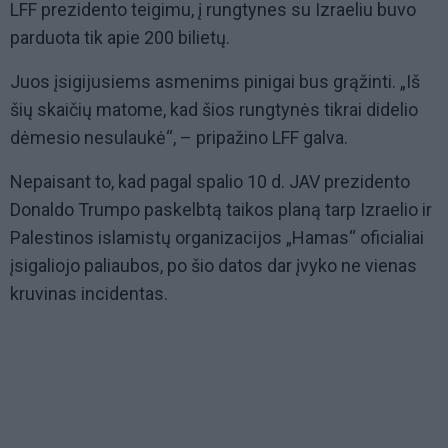
LFF prezidento teigimu, į rungtynes su Izraeliu buvo
parduota tik apie 200 bilietų.
Juos įsigijusiems asmenims pinigai bus grąžinti. „Iš
šių skaičių matome, kad šios rungtynės tikrai didelio
dėmesio nesulaukė“, – pripažino LFF galva.
Nepaisant to, kad pagal spalio 10 d. JAV prezidento
Donaldo Trumpo paskelbtą taikos planą tarp Izraelio ir
Palestinos islamistų organizacijos „Hamas“ oficialiai
įsigaliojo paliaubos, po šio datos dar įvyko ne vienas
kruvinas incidentas.