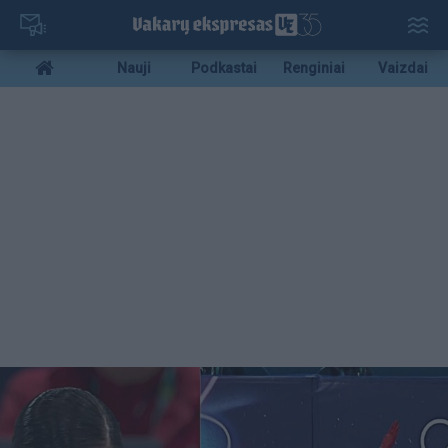
Pereiti
į
pagrindinį
Mobile
Nauji
Podkastai
Renginiai
Vaizdai
turinį
menu
bottom