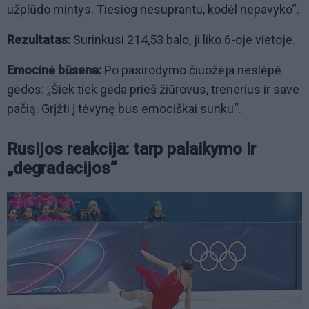
užplūdo mintys. Tiesiog nesuprantu, kodėl nepavyko“.
Rezultatas:
Surinkusi 214,53 balo, ji liko 6-oje vietoje.
Emocinė būsena:
Po pasirodymo čiuožėja neslėpė
gėdos: „Šiek tiek gėda prieš žiūrovus, trenerius ir save
pačią. Grįžti į tėvynę bus emociškai sunku“.
Rusijos reakcija: tarp palaikymo ir
„degradacijos“