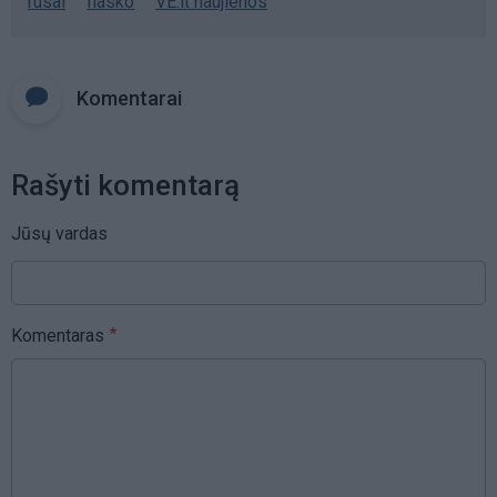
rusai
fiasko
VE.lt naujienos
Komentarai
Rašyti komentarą
Jūsų vardas
Komentaras