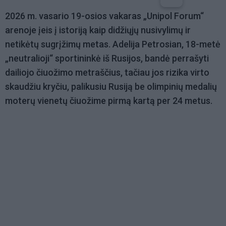
2026 m. vasario 19-osios vakaras „Unipol Forum“
arenoje įeis į istoriją kaip didžiųjų nusivylimų ir
netikėtų sugrįžimų metas. Adelija Petrosian, 18-metė
„neutralioji“ sportininkė iš Rusijos, bandė perrašyti
dailiojo čiuožimo metraščius, tačiau jos rizika virto
skaudžiu kryčiu, palikusiu Rusiją be olimpinių medalių
moterų vienetų čiuožime pirmą kartą per 24 metus.