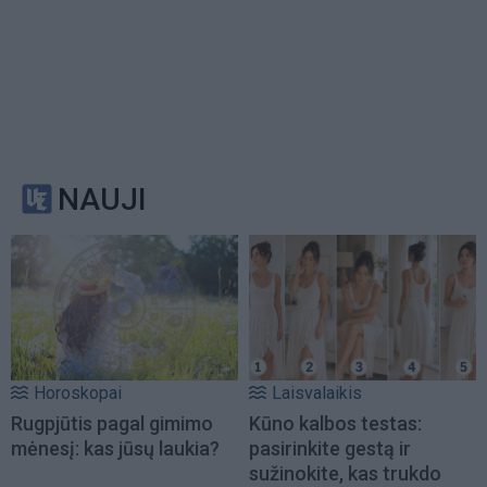
NAUJI
Horoskopai
Laisvalaikis
Rugpjūtis pagal gimimo
Kūno kalbos testas:
mėnesį: kas jūsų laukia?
pasirinkite gestą ir
sužinokite, kas trukdo