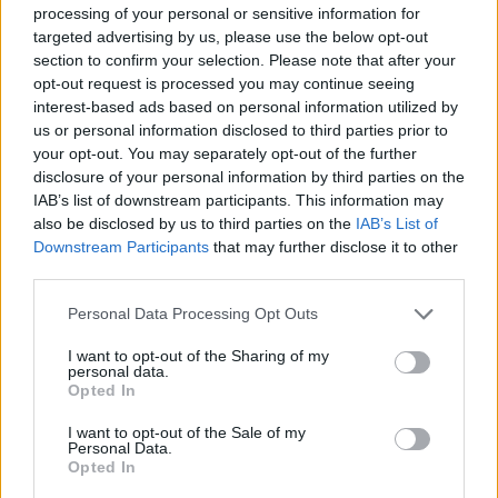
processing of your personal or sensitive information for
targeted advertising by us, please use the below opt-out
section to confirm your selection. Please note that after your
Sportas
Sportas
opt-out request is processed you may continue seeing
interest-based ads based on personal information utilized by
Jasikevičiaus vedami
Trijų setų dramą laimėjęs
us or personal information disclosed to third parties prior to
Lietuvos vaikinai patiesė
Butvilas pateko į
your opt-out. You may separately opt-out of the further
serbus
„Challenger“ turnyro
disclosure of your personal information by third parties on the
pusfinalį
IAB’s list of downstream participants. This information may
also be disclosed by us to third parties on the
IAB’s List of
Downstream Participants
that may further disclose it to other
third parties.
Personal Data Processing Opt Outs
I want to opt-out of the Sharing of my
personal data.
Sportas
Sportas
Opted In
Klaipėda savaitei taps
Savaitgalį Klaipėdoje -
I want to opt-out of the Sale of my
Europos jūrinio buriavimo
daug sporto: veiksmas
Personal Data.
sostine
(1)
virs penkiose skirtingose
Opted In
miesto vietose