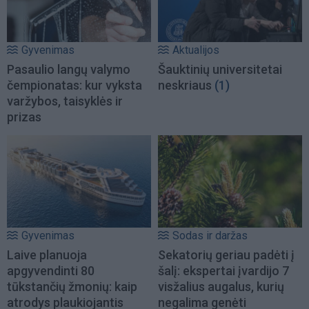
Gyvenimas
Aktualijos
Pasaulio langų valymo
Šauktinių universitetai
čempionatas: kur vyksta
neskriaus
(1)
varžybos, taisyklės ir
prizas
Gyvenimas
Sodas ir daržas
Laive planuoja
Sekatorių geriau padėti į
apgyvendinti 80
šalį: ekspertai įvardijo 7
tūkstančių žmonių: kaip
visžalius augalus, kurių
atrodys plaukiojantis
negalima genėti