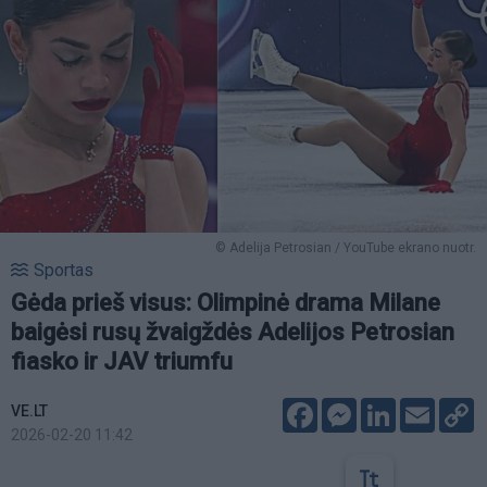
© Adelija Petrosian / YouTube ekrano nuotr.
Sportas
Gėda prieš visus: Olimpinė drama Milane
baigėsi rusų žvaigždės Adelijos Petrosian
fiasko ir JAV triumfu
Facebook
Messenger
LinkedIn
Email
C
VE.LT
L
2026-02-20 11:42