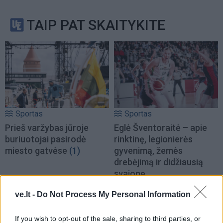
TAIP PAT SKAITYKITE
Sportas
Sportas
Prieš varžybas jūroje
Eglė Šventoraitė – apie
buriuotojai pasirodė
rinktinę, legionierės
miesto gatvėse
(1)
gyvenimą, žemės
drebėjimą ir didžiausią
svajonę
ve.lt -
Do Not Process My Personal Information
If you wish to opt-out of the sale, sharing to third parties, or