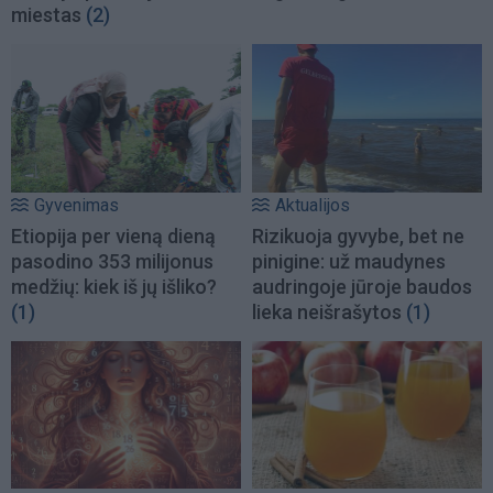
miestas
(2)
Gyvenimas
Aktualijos
Etiopija per vieną dieną
Rizikuoja gyvybe, bet ne
pasodino 353 milijonus
pinigine: už maudynes
medžių: kiek iš jų išliko?
audringoje jūroje baudos
(1)
lieka neišrašytos
(1)