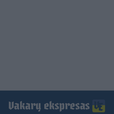
Load
More