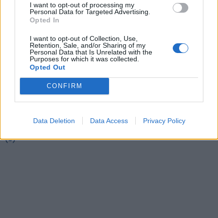
I want to opt-out of processing my
Personal Data for Targeted Advertising.
Opted In
I want to opt-out of Collection, Use,
Retention, Sale, and/or Sharing of my
Personal Data that Is Unrelated with the
Purposes for which it was collected.
Opted Out
Sportas
Sportas
CONFIRM
Rimas Kurtinaitis
Į Palangą atkeliavo
paskelbė Lietuvos
žiemos paralimpinių
rinktinės kandidatus:
žaidynių paroda
Data Deletion
Data Access
Privacy Policy
sąraše - du klaipėdiečiai
(3)