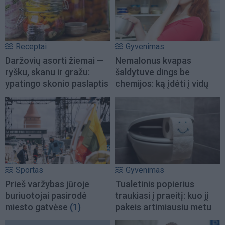
Receptai
Gyvenimas
Daržovių asorti žiemai —
Nemalonus kvapas
ryšku, skanu ir gražu:
šaldytuve dings be
ypatingo skonio paslaptis
chemijos: ką įdėti į vidų
Sportas
Gyvenimas
Prieš varžybas jūroje
Tualetinis popierius
buriuotojai pasirodė
traukiasi į praeitį: kuo jį
miesto gatvėse
(1)
pakeis artimiausiu metu