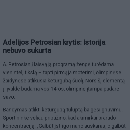
Adelijos Petrosian krytis: istorija
nebuvo sukurta
A. Petrosian į laisvąją programą žengė turėdama
vienintelį tikslą – tapti pirmąja moterimi, olimpinėse
žaidynėse atlikusia keturgubą šuolį. Nors šį elementą
ji įvaldė būdama vos 14-os, olimpinė įtampa padarė
savo.
Bandymas atlikti keturgubą tuluptą baigėsi griuvimu.
Sportininkė vėliau pripažino, kad akimirkai prarado
koncentraciją: „Galbūt įstrigo mano auskaras, o galbūt