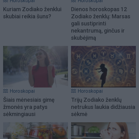
Horoskopai
Horoskopai
Kuriam Zodiako ženklui
Dienos horoskopas 12
skubiai reikia šuns?
Zodiako ženklų: Marsas
gali sustiprinti
nekantrumą, ginčus ir
skubėjimą
Horoskopai
Horoskopai
Šiais mėnesiais gimę
Trijų Zodiako ženklų
žmonės yra patys
netrukus laukia didžiausia
sėkmingiausi
sėkmė