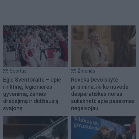
Sportas
Žmonės
Eglė Šventoraitė – apie
Reveka Devolskytė
rinktinę, legionierės
prisiminė, iki ko nuvedė
gyvenimą, žemės
desperatiškas noras
drebėjimą ir didžiausią
sulieknėti: apie pasekmes
svajonę
negalvojau