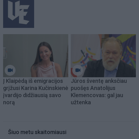
Į Klaipėdą iš emigracijos
Jūros šventę anksčiau
grįžusi Karina Kučinskienė
puošęs Anatolijus
įvardijo didžiausią savo
Klemencovas: gal jau
norą
užtenka
Šiuo metu skaitomiausi