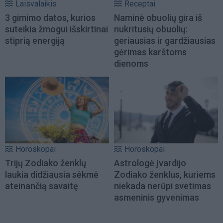
Laisvalaikis
Receptai
3 gimimo datos, kurios
Naminė obuolių gira iš
suteikia žmogui išskirtinai
nukritusių obuolių:
stiprią energiją
geriausias ir gardžiausias
gėrimas karštoms
dienoms
Horoskopai
Horoskopai
Trijų Zodiako ženklų
Astrologė įvardijo
laukia didžiausia sėkmė
Zodiako ženklus, kuriems
ateinančią savaitę
niekada nerūpi svetimas
asmeninis gyvenimas