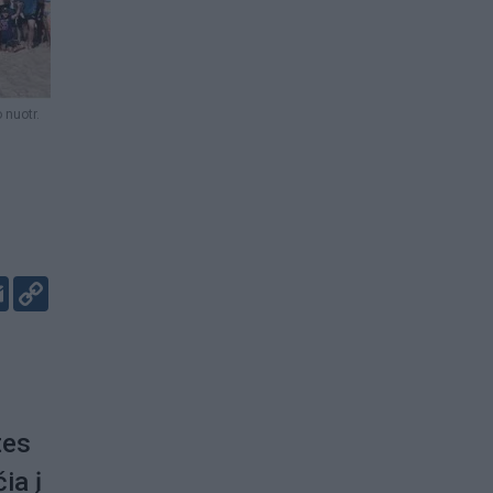
 nuotr.
er
kedIn
Email
Copy
Link
tes
ia į