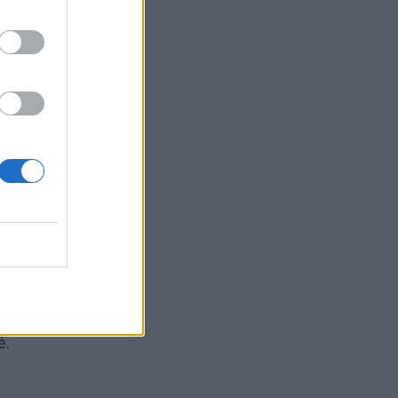
kasi
rie
ė.