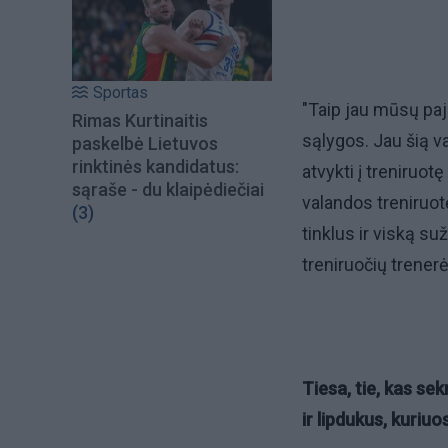
Sportas
"Taip jau mūsų pajū
Rimas Kurtinaitis
sąlygos. Jau šią 
paskelbė Lietuvos
rinktinės kandidatus:
atvykti į treniruot
sąraše - du klaipėdiečiai
valandos treniruot
(3)
tinklus ir viską su
treniruočių trener
Tiesa, tie, kas se
ir lipdukus, kuriuo