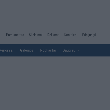
Desktop
Prenumerata
Skelbimai
Reklama
Kontaktai
Prisijungti
menu
top
Renginiai
Galerijos
Podkastai
Daugiau