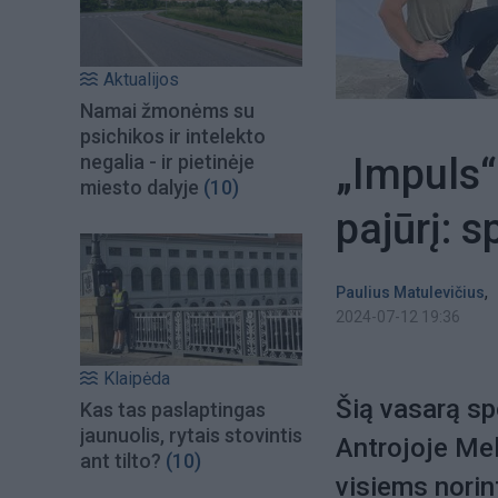
Aktualijos
Namai žmonėms su
psichikos ir intelekto
„Impuls“
negalia - ir pietinėje
miesto dalyje
(10)
pajūrį: 
,
Paulius Matulevičius
2024-07-12 19:36
Klaipėda
Šią vasarą sp
Kas tas paslaptingas
jaunuolis, rytais stovintis
Antrojoje Me
ant tilto?
(10)
visiems norin