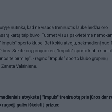
ryje nutinka, kad ne visada treniruotis lauke leidžia oro
vasarą kartą taip buvo. Tuomet visus pakvietėme nemoka
ę "Impuls" sporto klube. Bet kokiu atveju, sekmadienį nuo 
ė bus. Sekite orų prognozes, "Impuls" sporto klubo social
žinosite pirmieji", - ragino "Impuls" sporto klubo grupinių
ė Žaneta Valainienė.
kmadieniais atvyksta į "Impuls" treniruotę prie jūros dar 
s rugsėjį galės iškeisti į prizus: