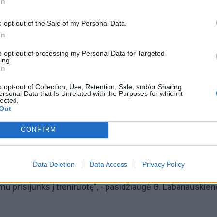
In
iais. Treniruotė truks apie valandą laiko", - pabrėžė G.
o opt-out of the Sale of my Personal Data.
In
to opt-out of processing my Personal Data for Targeted
ing.
In
i nemokamas treniruotes Antrojoje Melnragėje kiekvieną
o opt-out of Collection, Use, Retention, Sale, and/or Sharing
ersonal Data that Is Unrelated with the Purposes for which it
uoja nuo vasaros pradžios ir pamatė, kad į jas noriai ren
lected.
Out
, bet ir čia poilsiaujantys svečiai.
CONFIRM
Data Deletion
Data Access
Privacy Policy
mbino kelios šeimos iš Vilniaus bei sakė, jog atostogauja p
mu prisijunks į treniruotę", - pasidžiaugė G. Labanauskien