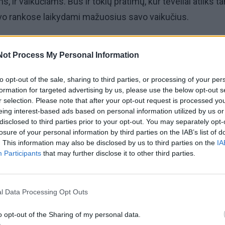
ms, ir vaikučiams. Bus ir tokių pratimų, kur tėveliai atliks t
avo rankose laikydami mažuosius savo vaikučius.
 jūros, pušynas, bangų mūša ir šeimų bendrystė - kas gali 
Not Process My Personal Information
ia puikus laikas", - "Vakarų ekspresui" sakė "Impuls" tre
 Gintarė Labanauskienė.
to opt-out of the sale, sharing to third parties, or processing of your per
formation for targeted advertising by us, please use the below opt-out s
r selection. Please note that after your opt-out request is processed y
eing interest-based ads based on personal information utilized by us or
disclosed to third parties prior to your opt-out. You may separately opt-
losure of your personal information by third parties on the IAB’s list of
otė nebus labai sudėtinga, tad į ją gali įsilieti ir tie, kurie
. This information may also be disclosed by us to third parties on the
IA
rtuoja.
Participants
that may further disclose it to other third parties.
l Data Processing Opt Outs
o opt-out of the Sharing of my personal data.
aika, judesys pagal savo galimybes ir aktyvus pasibuvima