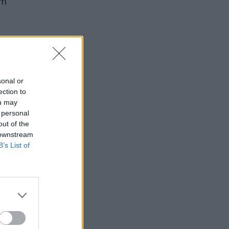
am
būti
nerė,
sonal or
ection to
ou may
 personal
out of the
 downstream
B’s List of
s su