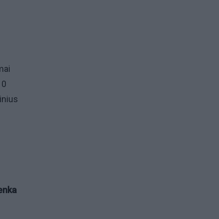
mai
10
inius
renka