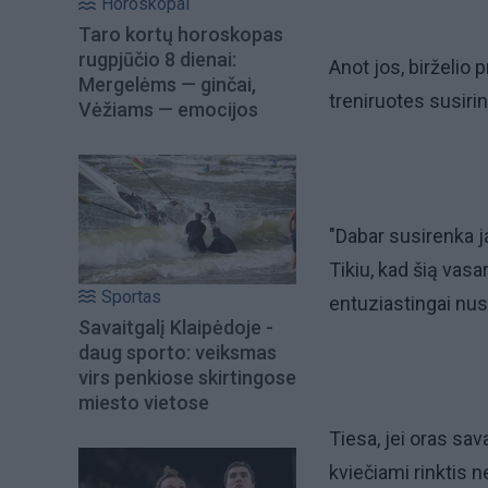
Horoskopai
Taro kortų horoskopas
rugpjūčio 8 dienai:
Anot jos, birželio
Mergelėms — ginčai,
treniruotes susiri
Vėžiams — emocijos
"Dabar susirenka j
Tikiu, kad šią vasa
Sportas
entuziastingai nus
Savaitgalį Klaipėdoje -
daug sporto: veiksmas
virs penkiose skirtingose
miesto vietose
Tiesa, jei oras sav
kviečiami rinktis n