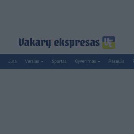
Jūra
Sportas
Pasaulis
Verslas
Gyvenimas