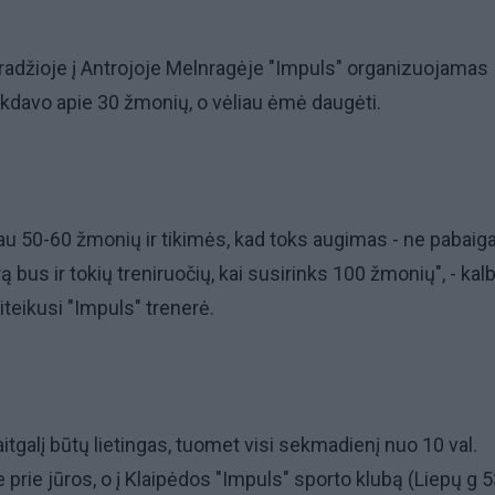
 pradžioje į Antrojoje Melnragėje "Impuls" organizuojamas
nkdavo apie 30 žmonių, o vėliau ėmė daugėti.
au 50-60 žmonių ir tikimės, kad toks augimas - ne pabaiga
rą bus ir tokių treniruočių, kai susirinks 100 žmonių", - kal
iteikusi "Impuls" trenerė.
aitgalį būtų lietingas, tuomet visi sekmadienį nuo 10 val.
e prie jūros, o į Klaipėdos "Impuls" sporto klubą (Liepų g 5