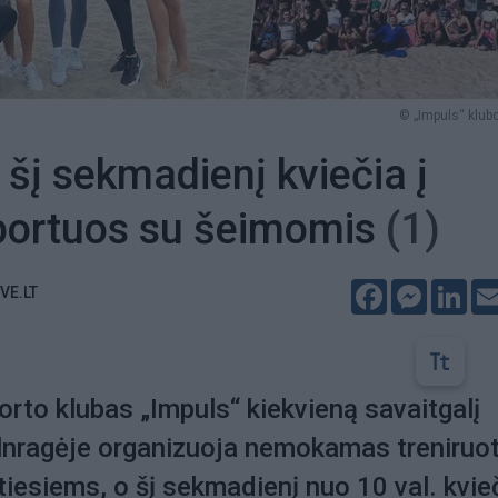
© „Impuls“ klubo
 šį sekmadienį kviečia į
sportuos su šeimomis
(1)
Facebook
Messeng
Lin
VE.LT
orto klubas „Impuls“ kiekvieną savaitgalį
lnragėje organizuoja nemokamas treniruo
tiesiems, o šį sekmadienį nuo 10 val. kvieč