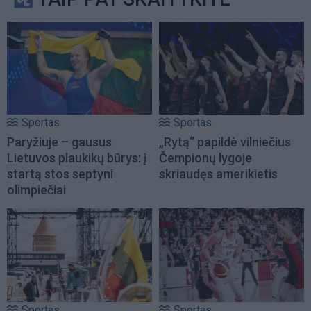
Sportas
Sportas
Paryžiuje – gausus
„Rytą“ papildė vilniečius
Lietuvos plaukikų būrys: į
Čempionų lygoje
startą stos septyni
skriaudęs amerikietis
olimpiečiai
Sportas
Sportas