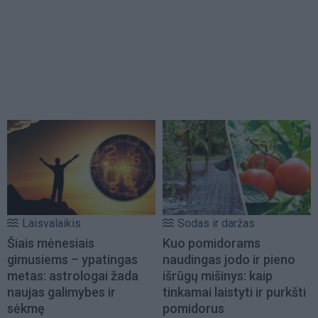
Laisvalaikis
Sodas ir daržas
Šiais mėnesiais
Kuo pomidorams
gimusiems – ypatingas
naudingas jodo ir pieno
metas: astrologai žada
išrūgų mišinys: kaip
naujas galimybes ir
tinkamai laistyti ir purkšti
sėkmę
pomidorus