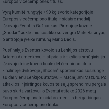
Europos vicečempionės titulas.
Vyrų kumitė rungtyje +90 kg svorio kategorijoje
Europos vicečempiono titulą ir sidabro medalį
iškovojo Eventas Gužauskas. Pirmojoje kovoje
„Shodan“ auklėtinis susitiko su vengru Mate Baranyai,
o antrojoje įveikė rumuną Mario Dedis.
Pusfinalyje Eventas kovojo su Lenkijos atstovu
Artemu Akimenkovu – stipriais ir tiksliais smūgiais jis
iškovojo teisę kovoti finale dėl čempiono titulo.
Finalinėje dvikovoje „Shodan“ sportininkas susirungė
su dar vienu Lenkijos atstovu – Maciejumi Mazuru. Po
atkaklios ir įnirtingos kovos teisėjų sprendimu pergalė
buvo skirta varžovui, o Eventui atiteko 2026 metų
Europos čempionato sidabro medalis bei garbingas
Europos vicečempiono titulas.