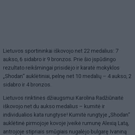
Lietuvos sportininkai iškovojo net 22 medalius: 7
aukso, 6 sidabro ir 9 bronzos. Prie šio įspūdingo
rezultato reikšmingai prisidėjo ir karatė mokyklos
„Shodan“ auklėtiniai, pelnę net 10 medalių – 4 aukso, 2
sidabro ir 4 bronzos.
Lietuvos rinktinės džiaugsmui Karolina Radžiūnaitė
iškovojo net du aukso medalius – kumitė ir
individualios kata rungtyse! Kumitė rungtyje „Shodan“
auklėtinė pirmojoje kovoje įveikė rumunę Alexią Latą,
antrojoje stipriais smūgiais nugalėjo bulgarę Ivaniną