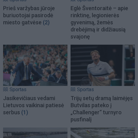
Prieš varžybas jūroje
Eglė Šventoraitė – apie
buriuotojai pasirodė
rinktinę, legionierės
miesto gatvėse
(2)
gyvenimą, žemės
drebėjimą ir didžiausią
svajonę
Sportas
Sportas
Jasikevičiaus vedami
Trijų setų dramą laimėjęs
Lietuvos vaikinai patiesė
Butvilas pateko į
serbus
(1)
„Challenger“ turnyro
pusfinalį