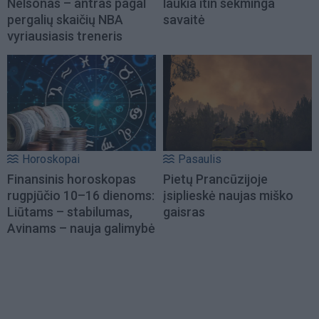
Nelsonas – antras pagal
laukia itin sėkminga
pergalių skaičių NBA
savaitė
vyriausiasis treneris
Horoskopai
Pasaulis
Finansinis horoskopas
Pietų Prancūzijoje
rugpjūčio 10–16 dienoms:
įsiplieskė naujas miško
Liūtams – stabilumas,
gaisras
Avinams – nauja galimybė