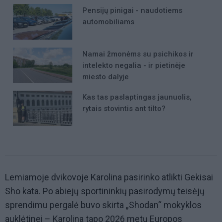
Pensijų pinigai - naudotiems
automobiliams
Namai žmonėms su psichikos ir
intelekto negalia - ir pietinėje
miesto dalyje
Kas tas paslaptingas jaunuolis,
rytais stovintis ant tilto?
Lemiamoje dvikovoje Karolina pasirinko atlikti Gekisai
Sho kata. Po abiejų sportininkių pasirodymų teisėjų
sprendimu pergalė buvo skirta „Shodan“ mokyklos
auklėtinei – Karolina tapo 2026 metų Europos