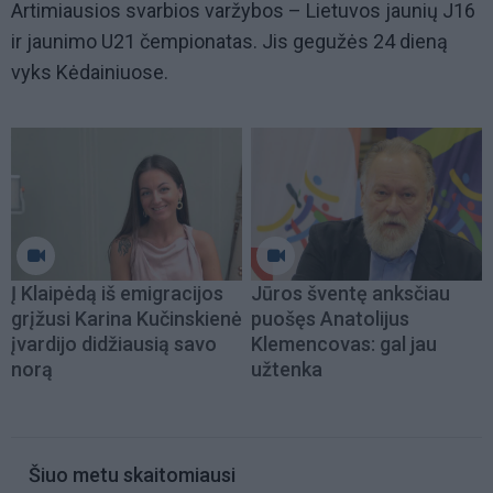
Artimiausios svarbios varžybos – Lietuvos jaunių J16
ir jaunimo U21 čempionatas. Jis gegužės 24 dieną
vyks Kėdainiuose.
Į Klaipėdą iš emigracijos
Jūros šventę anksčiau
grįžusi Karina Kučinskienė
puošęs Anatolijus
įvardijo didžiausią savo
Klemencovas: gal jau
norą
užtenka
Šiuo metu skaitomiausi