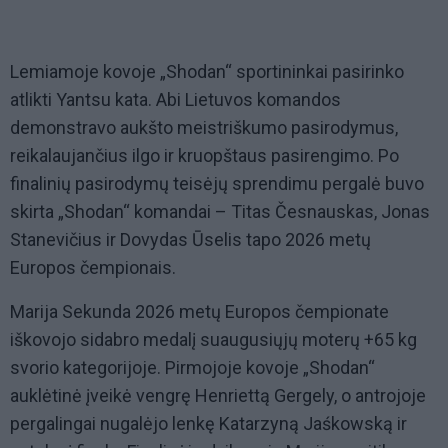
Lemiamoje kovoje „Shodan“ sportininkai pasirinko
atlikti Yantsu kata. Abi Lietuvos komandos
demonstravo aukšto meistriškumo pasirodymus,
reikalaujančius ilgo ir kruopštaus pasirengimo. Po
finalinių pasirodymų teisėjų sprendimu pergalė buvo
skirta „Shodan“ komandai – Titas Česnauskas, Jonas
Stanevičius ir Dovydas Ūselis tapo 2026 metų
Europos čempionais.
Marija Sekunda 2026 metų Europos čempionate
iškovojo sidabro medalį suaugusiųjų moterų +65 kg
svorio kategorijoje. Pirmojoje kovoje „Shodan“
auklėtinė įveikė vengrę Henriettą Gergely, o antrojoje
pergalingai nugalėjo lenkę Katarzyną Jaśkowską ir