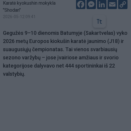
Facebook
Messenger
LinkedIn
Email
C
Karatė kyokushin mokykla
L
"Shodan"
2026-05-12 09:41
Gegužės 9–10 dienomis Batumyje (Sakartvelas) vyko
2026 metų Europos kiokušin karatė jaunimo (J18) ir
suaugusiųjų čempionatas. Tai vienos svarbiausių
sezono varžybų – jose įvairiose amžiaus ir svorio
kategorijose dalyvavo net 444 sportininkai iš 22
valstybių.