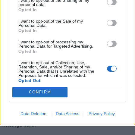
I want to opt-out of the Sharing of my
personal data.
Opted In
I want to opt-out of the Sale of my
Pagyrų nusipelno ir ant prizininkų pakylos neužkopę
Personal Data.
Opted In
„Shodan“ sportininkai, kurie 2026 metų Europos
čempionate atidavė visas jėgas ir demonstravo didelį
I want to opt-out of processing my
Personal Data for Targeted Advertising.
ryžtą bei kovinę dvasią: Donatas Zeigis, Gratas
Opted In
Tamošiūnas, Laurynas Vaičikauskas, Martynas
I want to opt-out of Collection, Use,
Navickis, Skaistė Eva Pėkautaitė, Tautvydas Šniaukas,
Retention, Sale, and/or Sharing of my
Personal Data that Is Unrelated with the
Vilius Lipnickas ir Žygintas Zabukas.
Purposes for which it was collected.
Opted Out
Klubo vadovas Lukas Kubilius bei visi „Shodan“
mokyklos treneriai ir asistentai džiaugiasi puikiais
CONFIRM
auklėtinių rezultatais. Tokiose aukšto lygio varžybose
iškovota gausybė medalių tik dar kartą įrodo, kad
Data Deletion
Data Access
Privacy Policy
kryptingas darbas ir pastangos treniruotėse veda
teisingu keliu.