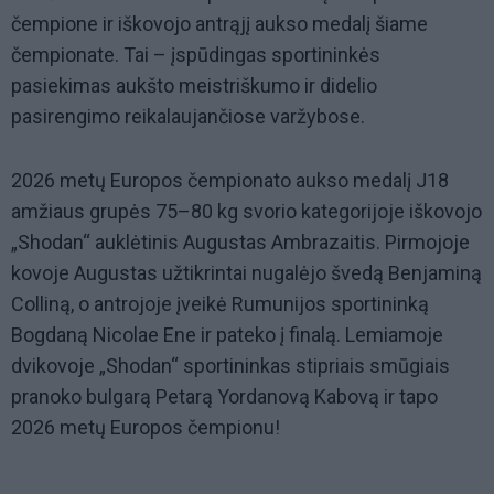
čempione ir iškovojo antrąjį aukso medalį šiame
čempionate. Tai – įspūdingas sportininkės
pasiekimas aukšto meistriškumo ir didelio
pasirengimo reikalaujančiose varžybose.
2026 metų Europos čempionato aukso medalį J18
amžiaus grupės 75–80 kg svorio kategorijoje iškovojo
„Shodan“ auklėtinis Augustas Ambrazaitis. Pirmojoje
kovoje Augustas užtikrintai nugalėjo švedą Benjaminą
Colliną, o antrojoje įveikė Rumunijos sportininką
Bogdaną Nicolae Ene ir pateko į finalą. Lemiamoje
dvikovoje „Shodan“ sportininkas stipriais smūgiais
pranoko bulgarą Petarą Yordanovą Kabovą ir tapo
2026 metų Europos čempionu!