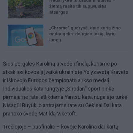
Nedarykite to kasdami bulves –
žiemą rasite tik supuvusias
atsargas
„Chrome“ gudrybė, apie kurią žino
nedaugelis: daugiau jokių įkyrių
langų
Šios pergalės Karoliną atvedė į finalą, kuriame po
atkaklios kovos ji įveikė ukrainietę Yelyzavetą Kravets
ir iškovojo Europos čempionato aukso medalį.
Individualios kata rungtyje „Shodan“ sportininkė
pirmajame rate, atlikdama Yantsu kata, nugalėjo turkę
Nisagül Büyük, o antrajame rate su Gekisai Dai kata
pranoko švedę Matildą Viketoft.
Trečiojoje – pusfinalio – kovoje Karolina dar kartą