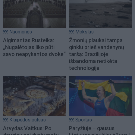
Nuomonės
Mokslas
Algimantas Rusteika:
Žmonių plaukai tampa
„Nugalėtojas liko pūti
ginklu prieš vandenynų
savo neapykantos dvoke“
taršą: Brazilijoje
išbandoma netikėta
technologija
Klaipėdos pulsas
Sportas
Arvydas Vaitkus: Po
Paryžiuje – gausus