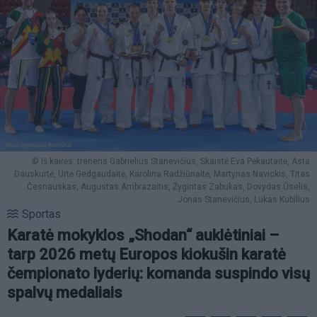
© Iš kairės: treneris Gabrielius Stanevičius, Skaistė Eva Pėkautaitė, Asta
Dauskurtė, Urtė Gedgaudaitė, Karolina Radžiūnaitė, Martynas Navickis, Titas
Česnauskas, Augustas Ambrazaitis, Žygintas Zabukas, Dovydas Ūselis,
Jonas Stanevičius, Lukas Kubilius
Sportas
Karatė mokyklos „Shodan“ auklėtiniai –
tarp 2026 metų Europos kiokušin karatė
čempionato lyderių: komanda suspindo visų
spalvų medaliais