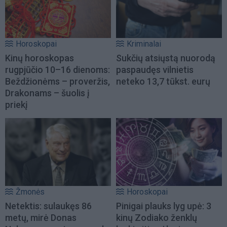
Horoskopai
Kriminalai
Kinų horoskopas
Sukčių atsiųstą nuorodą
rugpjūčio 10–16 dienoms:
paspaudęs vilnietis
Beždžionėms – proveržis,
neteko 13,7 tūkst. eurų
Drakonams – šuolis į
priekį
Žmonės
Horoskopai
Netektis: sulaukęs 86
Pinigai plauks lyg upė: 3
metų, mirė Donas
kinų Zodiako ženklų