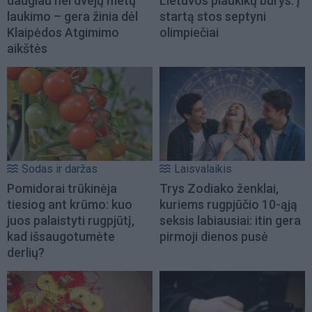
daugiau nei dvejų metų
Lietuvos plaukikų būrys: į
laukimo – gera žinia dėl
startą stos septyni
Klaipėdos Atgimimo
olimpiečiai
aikštės
Sodas ir daržas
Laisvalaikis
Pomidorai trūkinėja
Trys Zodiako ženklai,
tiesiog ant krūmo: kuo
kuriems rugpjūčio 10-ąją
juos palaistyti rugpjūtį,
seksis labiausiai: itin gera
kad išsaugotumėte
pirmoji dienos pusė
derlių?