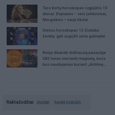
Taro kortų horoskopas rugpjūčio 10
dienai: Dvyniams – seni įsitikinimai,
Mergelėms – nauji tikslai
Dienos horoskopas 12 Zodiako
ženklų: gali sugrįžti sena galimybė
Kinija išbandė didžiausią pasaulyje
582 tonas sveriantį magnetą, kuris
bus naudojamas kuriant „dirbtinę
Saulę“
Raktažodžiai
shodan
karatė kiokušin