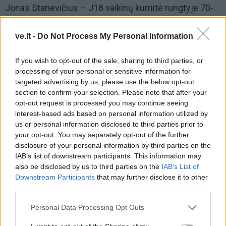
Jonas Stanevičius – J18 vaikinų kumitė rungtyje 70-
75 kg svorio kategorijoje;
ve.lt -
Do Not Process My Personal Information
Matas Jonauskas – vyrų individualioje kata rungtyje;
If you wish to opt-out of the sale, sharing to third parties, or
Matas Jonauskas, Greta Intaitė, Rima Barusaitė ir
processing of your personal or sensitive information for
Dominykas Riauba – mišrios komandinės kata
targeted advertising by us, please use the below opt-out
section to confirm your selection. Please note that after your
rungtyje.
opt-out request is processed you may continue seeing
interest-based ads based on personal information utilized by
us or personal information disclosed to third parties prior to
your opt-out. You may separately opt-out of the further
disclosure of your personal information by third parties on the
IAB’s list of downstream participants. This information may
also be disclosed by us to third parties on the
IAB’s List of
Downstream Participants
that may further disclose it to other
third parties.
Personal Data Processing Opt Outs