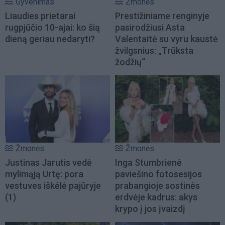
Gyvenimas
Žmonės
Liaudies prietarai
Prestižiniame renginyje
rugpjūčio 10-ajai: ko šią
pasirodžiusi Asta
dieną geriau nedaryti?
Valentaitė su vyru kaustė
žvilgsnius: „Trūksta
žodžių“
Žmonės
Žmonės
Justinas Jarutis vedė
Inga Stumbrienė
mylimąją Urtę: pora
paviešino fotosesijos
vestuves iškėlė pajūryje
prabangioje sostinės
(1)
erdvėje kadrus: akys
krypo į jos įvaizdį