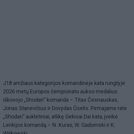
J18 amžiaus kategorijos komandinėje kata rungtyje
2026 metų Europos čempionato aukso medalius
iškovojo „Shodan“ komanda – Titas Česnauskas,
Jonas Stanevičius ir Dovydas Ūselis. Pirmajame rate
„Shodan“ auklėtiniai, atlikę Gekisai Dai kata, įveikė
Lenkijos komandą – N. Kuras, W. Gadomski ir K.
Witkowski.