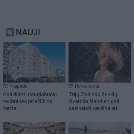
NAUJI
Klaipėda
Horoskopai
Gali didėti daugiabučių
Trijų Zodiako ženklų
techninės priežiūros
išvaizda šiandien gali
tarifai
pasikeisti kardinaliai