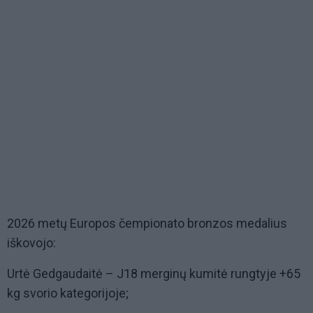
2026 metų Europos čempionato bronzos medalius
iškovojo:
Urtė Gedgaudaitė – J18 merginų kumitė rungtyje +65
kg svorio kategorijoje;