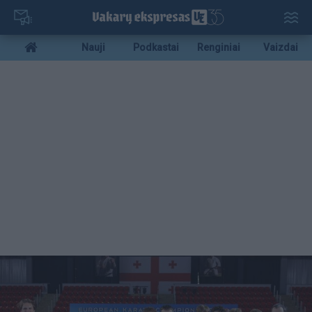
Pereiti
į
pagrindinį
Mobile
Nauji
Podkastai
Renginiai
Vaizdai
turinį
menu
bottom