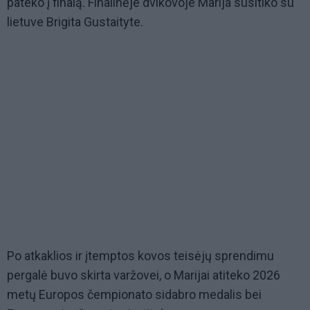
pateko į finalą. Finalinėje dvikovoje Marija susitiko su
lietuve Brigita Gustaityte.
Po atkaklios ir įtemptos kovos teisėjų sprendimu
pergalė buvo skirta varžovei, o Marijai atiteko 2026
metų Europos čempionato sidabro medalis bei