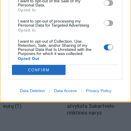
I want to opt-out of the Sale of my
Personal Data.
Sportas
Sportas
Opted In
Evansas pasirašė sutartį
Vilniaus „Žalgiris“
su „Žalgiriu“
kapituliavo prieš „Hajduk“
I want to opt-out of processing my
Personal Data for Targeted Advertising.
– praleido net penkis
Opted In
įvarčius
I want to opt-out of Collection, Use,
Retention, Sale, and/or Sharing of my
Personal Data that Is Unrelated with the
Purposes for which it was collected.
Opted Out
CONFIRM
Sportas
Sportas
Data Deletion
Data Access
Privacy Policy
Krepšinio čempionato
„Dragūnas“ sulaukė
organizavimui - 0,4 mln.
pastiprinimo: į Klaipėdą
eurų
(1)
atvyksta Sakartvelo
rinktinės narys