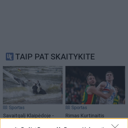
TAIP PAT SKAITYKITE
Sportas
Sportas
Savaitgalį Klaipėdoje -
Rimas Kurtinaitis
daug sporto: veiksmas
paskelbė Lietuvos