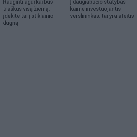
Rauginti agurkai bus
Į daugiabučio statybas
traškūs visą žiemą:
kaime investuojantis
įdėkite tai į stiklainio
verslininkas: tai yra ateitis
dugną
Load
More