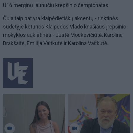
U16 merginų jaunučių krepšinio čempionatas.
Čuia taip pat yra klaipėdietiškų akcentų - rinktinės
sudėtyje keturios Klaipėdos Vlado knašiaus jrepšinio
mokyklos auklėtinės - Justė Mockevičiūtė, Karolina
Drakšaitė, Emilija Vaitkutė ir Karolina Vaitkutė.