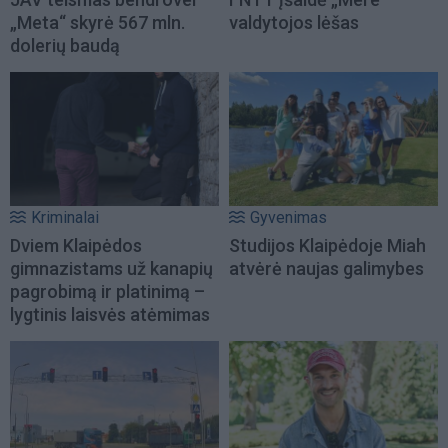
„Meta“ skyrė 567 mln.
valdytojos lėšas
dolerių baudą
Kriminalai
Gyvenimas
Dviem Klaipėdos
Studijos Klaipėdoje Miah
gimnazistams už kanapių
atvėrė naujas galimybes
pagrobimą ir platinimą –
lygtinis laisvės atėmimas