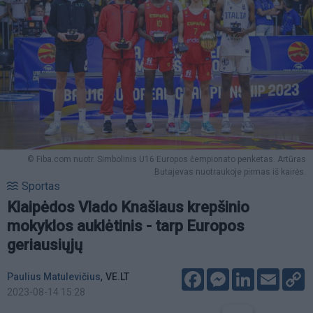
© Fiba.com nuotr. Simbolinis U16 Europos čempionato penketas. Artūras
Butajevas nuotraukoje pirmas iš kairės.
Sportas
Klaipėdos Vlado Knašiaus krepšinio
mokyklos auklėtinis - tarp Europos
geriausiųjų
Facebook
Messenger
LinkedIn
Email
C
,
Paulius Matulevičius
VE.LT
L
2023-08-14 15:28