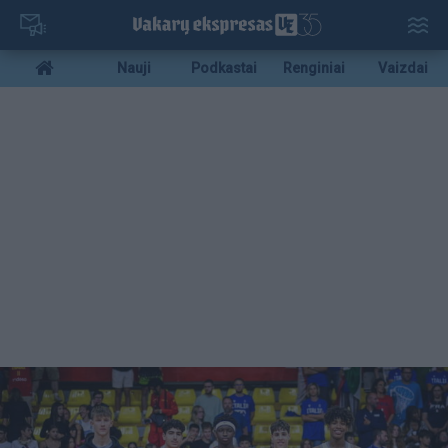
Pereiti
į
pagrindinį
Mobile
Nauji
Podkastai
Renginiai
Vaizdai
turinį
menu
bottom