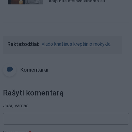
kaip bus atsisveikinama su
mergaite, jos mama ir močiute
Raktažodžiai
vlado knašiaus krepšinio mokykla
Komentarai
Rašyti komentarą
Jūsų vardas