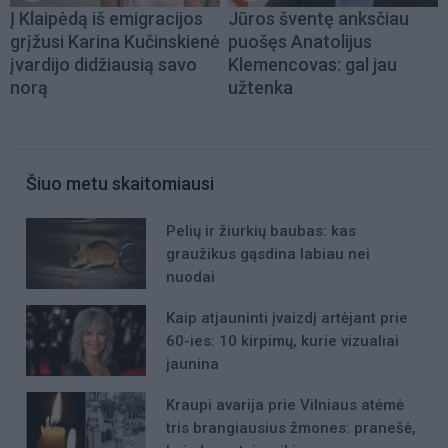
Į Klaipėdą iš emigracijos
Jūros šventę anksčiau
grįžusi Karina Kučinskienė
puošęs Anatolijus
įvardijo didžiausią savo
Klemencovas: gal jau
norą
užtenka
Šiuo metu skaitomiausi
Pelių ir žiurkių baubas: kas
graužikus gąsdina labiau nei
nuodai
Kaip atjauninti įvaizdį artėjant prie
60-ies: 10 kirpimų, kurie vizualiai
jaunina
Kraupi avarija prie Vilniaus atėmė
tris brangiausius žmones: pranešė,