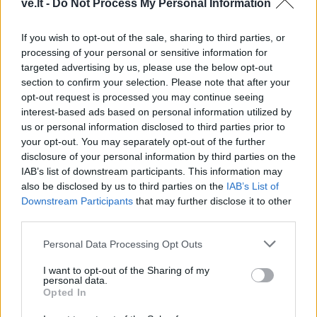
virs penkiose skirtingose
rinktinės kandidatus:
ve.lt -
Do Not Process My Personal Information
miesto vietose
sąraše - du klaipėdiečiai
(1)
If you wish to opt-out of the sale, sharing to third parties, or
processing of your personal or sensitive information for
targeted advertising by us, please use the below opt-out
section to confirm your selection. Please note that after your
opt-out request is processed you may continue seeing
interest-based ads based on personal information utilized by
us or personal information disclosed to third parties prior to
your opt-out. You may separately opt-out of the further
Sportas
Sportas
disclosure of your personal information by third parties on the
IAB’s list of downstream participants. This information may
Į Palangą atkeliavo
Jaunieji paraatletai
also be disclosed by us to third parties on the
IAB’s List of
žiemos paralimpinių
savaitę vasaros skyrė
Downstream Participants
that may further disclose it to other
žaidynių paroda
stovyklai
third parties.
Personal Data Processing Opt Outs
I want to opt-out of the Sharing of my
personal data.
Opted In