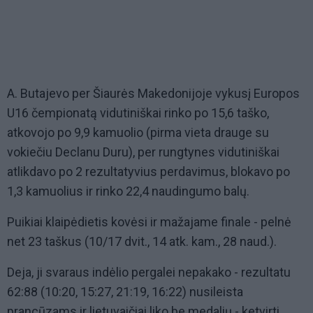
A. Butajevo per Šiaurės Makedonijoje vykusį Europos
U16 čempionatą vidutiniškai rinko po 15,6 taško,
atkovojo po 9,9 kamuolio (pirma vieta drauge su
vokiečiu Declanu Duru), per rungtynes vidutiniškai
atlikdavo po 2 rezultatyvius perdavimus, blokavo po
1,3 kamuolius ir rinko 22,4 naudingumo balų.
Puikiai klaipėdietis kovėsi ir mažajame finale - pelnė
net 23 taškus (10/17 dvit., 14 atk. kam., 28 naud.).
Deja, ji svaraus indėlio pergalei nepakako - rezultatu
62:88 (10:20, 15:27, 21:19, 16:22) nusileista
prancūzams ir lietuvaičiai liko be medalių - ketvirti.