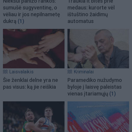
Niekšui panižo rankos:
Traukia it bites prie
sumušė sugyventinę, o
medaus: kurorte vėl
vėliau ir jos nepilnametę
ištuštino žaidimų
dukrą
(1)
automatus
Laisvalaikis
Kriminalai
Šie ženklai delne yra ne
Paramediko nužudymo
pas visus: ką jie reiškia
byloje į laisvę paleistas
vienas įtariamųjų
(1)