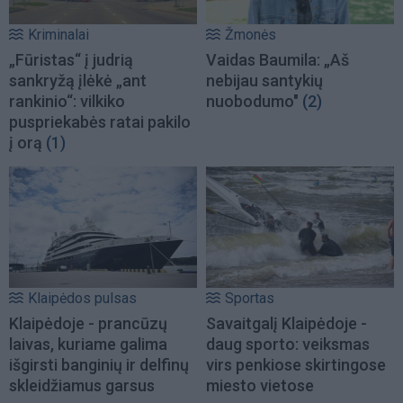
Kriminalai
Žmonės
„Fūristas“ į judrią
Vaidas Baumila: „Aš
sankryžą įlėkė „ant
nebijau santykių
rankinio“: vilkiko
nuobodumo"
(2)
puspriekabės ratai pakilo
į orą
(1)
Klaipėdos pulsas
Sportas
Klaipėdoje - prancūzų
Savaitgalį Klaipėdoje -
laivas, kuriame galima
daug sporto: veiksmas
išgirsti banginių ir delfinų
virs penkiose skirtingose
skleidžiamus garsus
miesto vietose