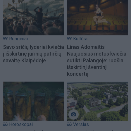
Renginiai
Kultūra
Savo sričių lyderiai kviečia
Linas Adomaitis
į išskirtinę jūrinių patirčių
Naujuosius metus kviečia
savaitę Klaipėdoje
sutikti Palangoje: ruošia
išskirtinį šventinį
koncertą
Horoskopai
Verslas