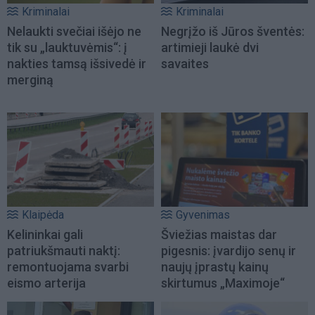
Kriminalai
Kriminalai
Nelaukti svečiai išėjo ne
Negrįžo iš Jūros šventės:
tik su „lauktuvėmis“: į
artimieji laukė dvi
nakties tamsą išsivedė ir
savaites
merginą
Klaipėda
Gyvenimas
Kelininkai gali
Šviežias maistas dar
patriukšmauti naktį:
pigesnis: įvardijo senų ir
remontuojama svarbi
naujų įprastų kainų
eismo arterija
skirtumus „Maximoje“