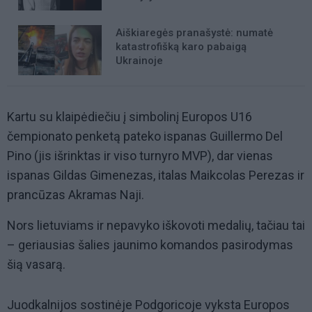
Aiškiaregės pranašystė: numatė
katastrofišką karo pabaigą
Ukrainoje
Kartu su klaipėdiečiu į simbolinį Europos U16
čempionato penketą pateko ispanas Guillermo Del
Pino (jis išrinktas ir viso turnyro MVP), dar vienas
ispanas Gildas Gimenezas, italas Maikcolas Perezas ir
prancūzas Akramas Naji.
Nors lietuviams ir nepavyko iškovoti medalių, tačiau tai
– geriausias šalies jaunimo komandos pasirodymas
šią vasarą.
Juodkalnijos sostinėje Podgoricoje vyksta Europos