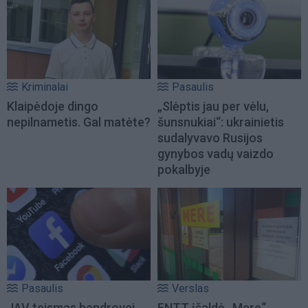
Kriminalai
Pasaulis
Klaipėdoje dingo
„Slėptis jau per vėlu,
nepilnametis. Gal matėte?
šunsnukiai“: ukrainietis
sudalyvavo Rusijos
gynybos vadų vaizdo
pokalbyje
Pasaulis
Verslas
JAV teismas bendrovei
FNTT įšaldė „Mere“