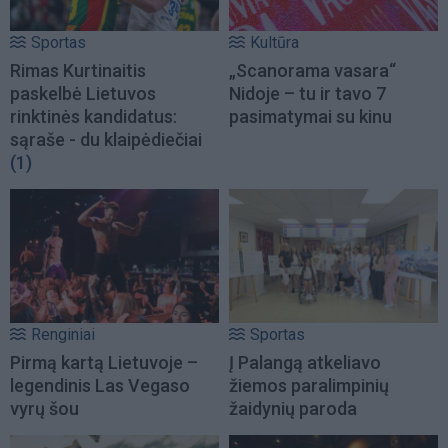
Sportas
Kultūra
Rimas Kurtinaitis
„Scanorama vasara“
paskelbė Lietuvos
Nidoje – tu ir tavo 7
rinktinės kandidatus:
pasimatymai su kinu
sąraše - du klaipėdiečiai
(1)
Renginiai
Sportas
Pirmą kartą Lietuvoje –
Į Palangą atkeliavo
legendinis Las Vegaso
žiemos paralimpinių
vyrų šou
žaidynių paroda