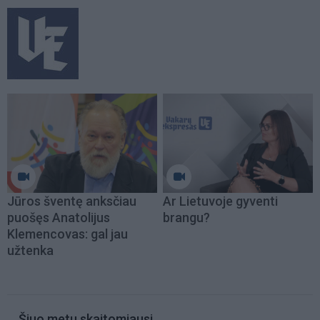
Jūros šventę anksčiau
Ar Lietuvoje gyventi
puošęs Anatolijus
brangu?
Klemencovas: gal jau
užtenka
Šiuo metu skaitomiausi