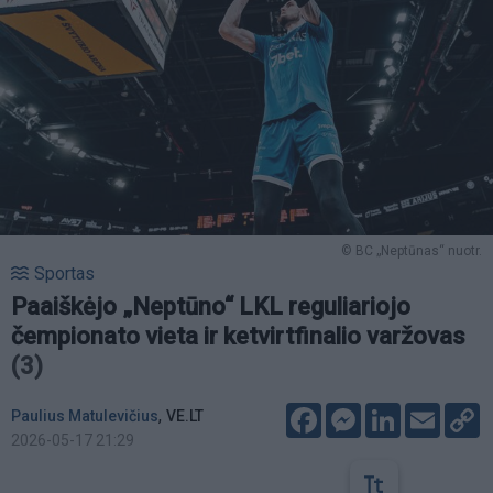
© BC „Neptūnas“ nuotr.
Sportas
Paaiškėjo „Neptūno“ LKL reguliariojo
čempionato vieta ir ketvirtfinalio varžovas
(3)
Facebook
Messenger
LinkedIn
Email
C
,
Paulius Matulevičius
VE.LT
L
2026-05-17 21:29