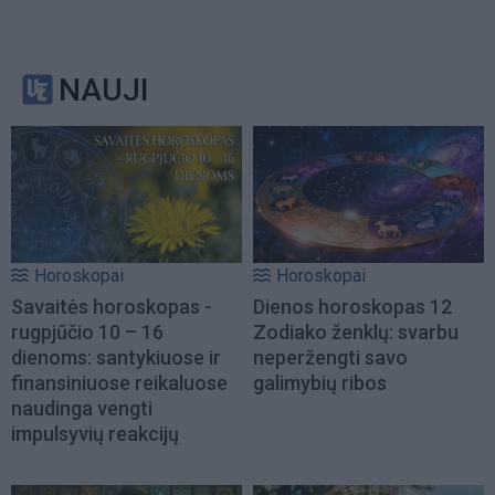
NAUJI
Horoskopai
Horoskopai
Savaitės horoskopas -
Dienos horoskopas 12
rugpjūčio 10 – 16
Zodiako ženklų: svarbu
dienoms: santykiuose ir
neperžengti savo
finansiniuose reikaluose
galimybių ribos
naudinga vengti
impulsyvių reakcijų