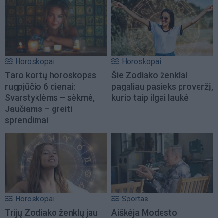
Horoskopai
Horoskopai
Taro kortų horoskopas
Šie Zodiako ženklai
rugpjūčio 6 dienai:
pagaliau pasieks proveržį,
Svarstyklėms – sėkmė,
kurio taip ilgai laukė
Jaučiams – greiti
sprendimai
Horoskopai
Sportas
Trijų Zodiako ženklų jau
Aiškėja Modesto