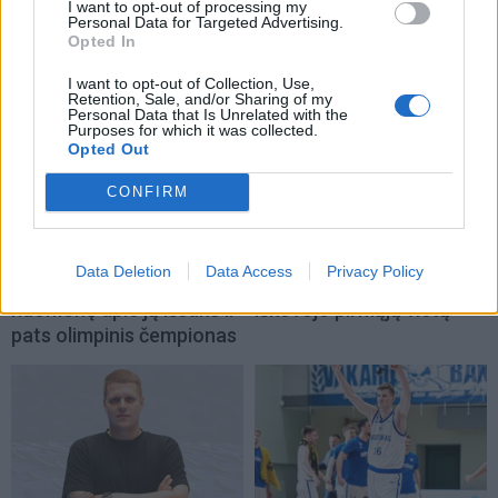
TAIP PAT SKAITYKITE
I want to opt-out of processing my
Personal Data for Targeted Advertising.
Opted In
I want to opt-out of Collection, Use,
Retention, Sale, and/or Sharing of my
Personal Data that Is Unrelated with the
Purposes for which it was collected.
Opted Out
CONFIRM
Sportas
Sportas
Aiškėja Modesto
Klaipėdos paplūdimių
Paulausko skulptūros
gelbėtojai – Lietuvos
Data Deletion
Data Access
Privacy Policy
pastatymo data:
čempionai: Juodkrantėje
nuomonę apie ją išsakė ir
iškovojo pirmąją vietą
pats olimpinis čempionas