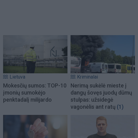
Lietuva
Kriminalai
Mokesčių sumos: TOP-10
Nerimą sukėlė mieste į
įmonių sumokėjo
dangų šovęs juodų dūmų
penktadalį milijardo
stulpas: užsidegė
vagonėlis ant ratų
(1)