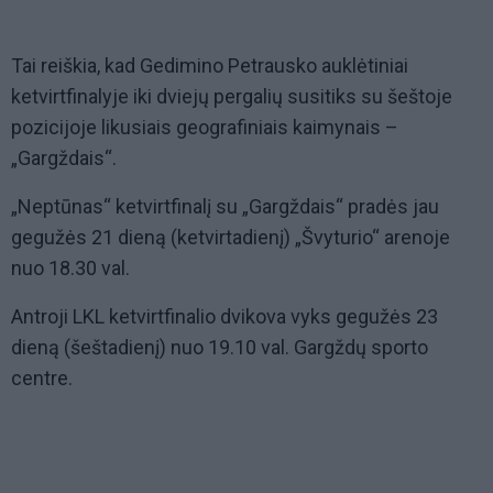
Tai reiškia, kad Gedimino Petrausko auklėtiniai
ketvirtfinalyje iki dviejų pergalių susitiks su šeštoje
pozicijoje likusiais geografiniais kaimynais –
„Gargždais“.
„Neptūnas“ ketvirtfinalį su „Gargždais“ pradės jau
gegužės 21 dieną (ketvirtadienį) „Švyturio“ arenoje
nuo 18.30 val.
Antroji LKL ketvirtfinalio dvikova vyks gegužės 23
dieną (šeštadienį) nuo 19.10 val. Gargždų sporto
centre.