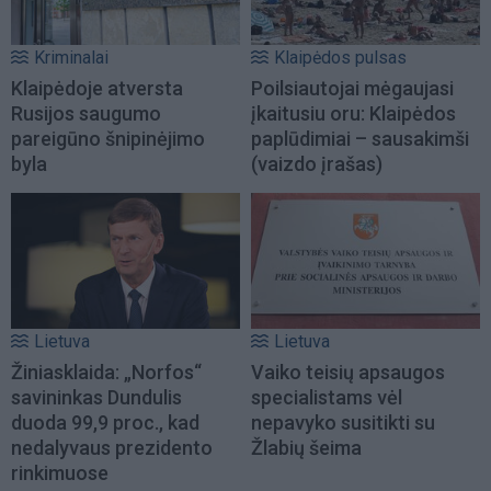
Kriminalai
Klaipėdos pulsas
Klaipėdoje atversta
Poilsiautojai mėgaujasi
Rusijos saugumo
įkaitusiu oru: Klaipėdos
pareigūno šnipinėjimo
paplūdimiai – sausakimši
byla
(vaizdo įrašas)
Lietuva
Lietuva
Žiniasklaida: „Norfos“
Vaiko teisių apsaugos
savininkas Dundulis
specialistams vėl
duoda 99,9 proc., kad
nepavyko susitikti su
nedalyvaus prezidento
Žlabių šeima
rinkimuose