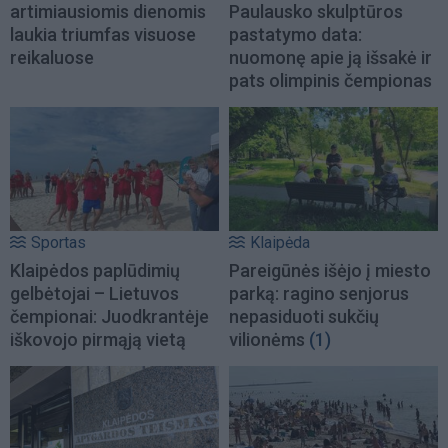
artimiausiomis dienomis
Paulausko skulptūros
laukia triumfas visuose
pastatymo data:
reikaluose
nuomonę apie ją išsakė ir
pats olimpinis čempionas
Sportas
Klaipėda
Klaipėdos paplūdimių
Pareigūnės išėjo į miesto
gelbėtojai – Lietuvos
parką: ragino senjorus
čempionai: Juodkrantėje
nepasiduoti sukčių
iškovojo pirmąją vietą
vilionėms
(1)