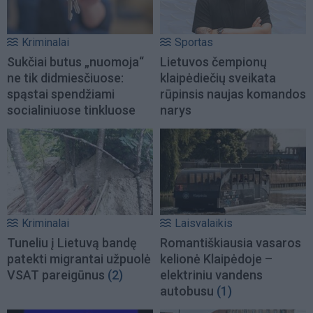
Kriminalai
Sportas
Sukčiai butus „nuomoja“
Lietuvos čempionų
ne tik didmiesčiuose:
klaipėdiečių sveikata
spąstai spendžiami
rūpinsis naujas komandos
socialiniuose tinkluose
narys
Kriminalai
Laisvalaikis
Tuneliu į Lietuvą bandę
Romantiškiausia vasaros
patekti migrantai užpuolė
kelionė Klaipėdoje –
VSAT pareigūnus
(2)
elektriniu vandens
autobusu
(1)