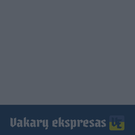
Load
More