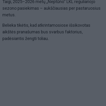
Taigi, 2025–2026 metų „Neptūno“ LKL reguliariojo
sezono pasiekimas – aukščiausias per pastaruosius
metus.
Belieka tikėtis, kad atkrintamosiose išsikovotas
aikštės pranašumas bus svarbus faktorius,
padėsiantis žengti toliau.