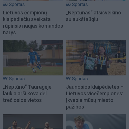
Sportas
Sportas
Lietuvos čempionų
„Neptūnas“ atsisveikino
klaipėdiečių sveikata
su aukštaūgiu
rūpinsis naujas komandos
narys
Sportas
Sportas
„Neptūno“ Tauragėje
Jaunosios klaipėdietės –
laukia arši kova dėl
Lietuvos vicečempionės:
trečiosios vietos
įkvepia mūsų miesto
pažibos