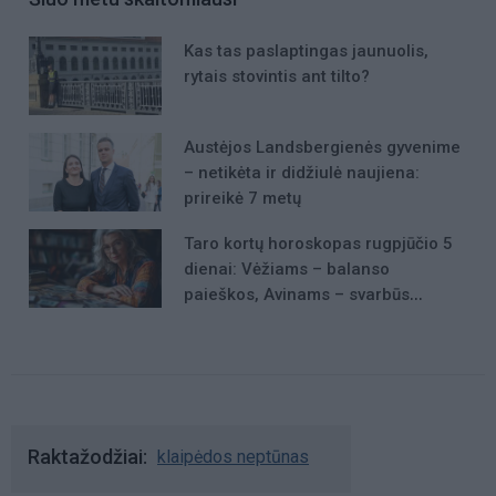
Kas tas paslaptingas jaunuolis,
rytais stovintis ant tilto?
Austėjos Landsbergienės gyvenime
– netikėta ir didžiulė naujiena:
prireikė 7 metų
Taro kortų horoskopas rugpjūčio 5
dienai: Vėžiams – balanso
paieškos, Avinams – svarbūs
patarimai
Raktažodžiai
klaipėdos neptūnas