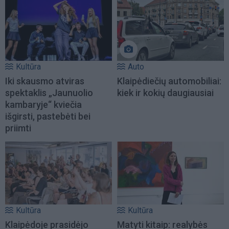
Kultūra
Auto
Iki skausmo atviras
Klaipėdiečių automobiliai:
spektaklis „Jaunuolio
kiek ir kokių daugiausiai
kambaryje“ kviečia
išgirsti, pastebėti bei
priimti
Kultūra
Kultūra
Klaipėdoje prasidėjo
Matyti kitaip: realybės