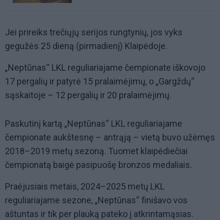
Jei prireiks trečiųjų serijos rungtynių, jos vyks
gegužės 25 dieną (pirmadienį) Klaipėdoje.
„Neptūnas“ LKL reguliariajame čempionate iškovojo
17 pergalių ir patyrė 15 pralaimėjimų, o „Gargždų“
sąskaitoje – 12 pergalių ir 20 pralaimėjimų.
Paskutinį kartą „Neptūnas“ LKL reguliariajame
čempionate aukštesnę – antrąją – vietą buvo užėmęs
2018–2019 metų sezoną. Tuomet klaipėdiečiai
čempionatą baigė pasipuošę bronzos medaliais.
Praėjusiais metais, 2024–2025 metų LKL
reguliariajame sezone, „Neptūnas“ finišavo vos
aštuntas ir tik per plauką pateko į atkrintamąsias.