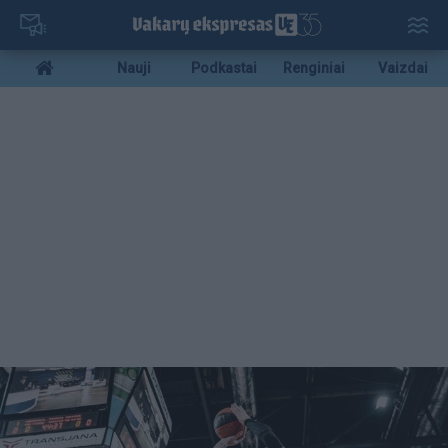
Pereiti
į
pagrindinį
Mobile
Nauji
Podkastai
Renginiai
Vaizdai
turinį
menu
bottom