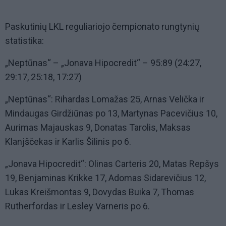
Paskutinių LKL reguliariojo čempionato rungtynių
statistika:
„Neptūnas“ – „Jonava Hipocredit“ – 95:89 (24:27,
29:17, 25:18, 17:27)
„Neptūnas“: Rihardas Lomažas 25, Arnas Velička ir
Mindaugas Girdžiūnas po 13, Martynas Pacevičius 10,
Aurimas Majauskas 9, Donatas Tarolis, Maksas
Klanjščekas ir Karlis Šilinis po 6.
„Jonava Hipocredit“: Olinas Carteris 20, Matas Repšys
19, Benjaminas Krikke 17, Adomas Sidarevičius 12,
Lukas Kreišmontas 9, Dovydas Buika 7, Thomas
Rutherfordas ir Lesley Varneris po 6.