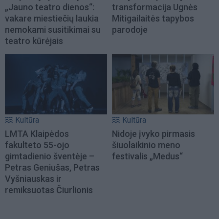
„Jauno teatro dienos“:
transformacija Ugnės
vakare miestiečių laukia
Mitigailaitės tapybos
nemokami susitikimai su
parodoje
teatro kūrėjais
Kultūra
Kultūra
LMTA Klaipėdos
Nidoje įvyko pirmasis
fakulteto 55-ojo
šiuolaikinio meno
gimtadienio šventėje –
festivalis „Medus“
Petras Geniušas, Petras
Vyšniauskas ir
remiksuotas Čiurlionis