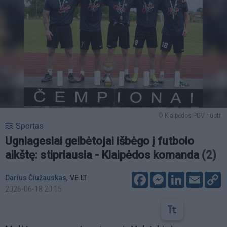
© Klaipėdos PGV nuotr.
Sportas
Ugniagesiai gelbėtojai išbėgo į futbolo
aikštę: stipriausia - Klaipėdos komanda
(2)
Facebook
Messenger
LinkedIn
Email
C
,
Darius Čiužauskas
VE.LT
L
2026-06-18 20:15