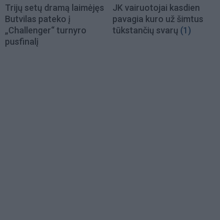
Trijų setų dramą laimėjęs
JK vairuotojai kasdien
Butvilas pateko į
pavagia kuro už šimtus
„Challenger“ turnyro
tūkstančių svarų
(1)
pusfinalį
Load
More