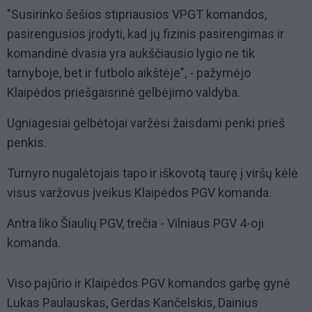
"Susirinko šešios stipriausios VPGT komandos,
pasirengusios įrodyti, kad jų fizinis pasirengimas ir
komandinė dvasia yra aukščiausio lygio ne tik
tarnyboje, bet ir futbolo aikštėje", - pažymėjo
Klaipėdos priešgaisrinė gelbėjimo valdyba.
Ugniagesiai gelbėtojai varžėsi žaisdami penki prieš
penkis.
Turnyro nugalėtojais tapo ir iškovotą taurę į viršų kėlė
visus varžovus įveikus Klaipėdos PGV komanda.
Antra liko Šiaulių PGV, trečia - Vilniaus PGV 4-oji
komanda.
Viso pajūrio ir Klaipėdos PGV komandos garbę gynė
Lukas Paulauskas, Gerdas Kančelskis, Dainius