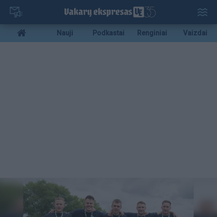
Pereiti
į
pagrindinį
Mobile
Nauji
Podkastai
Renginiai
Vaizdai
turinį
menu
bottom