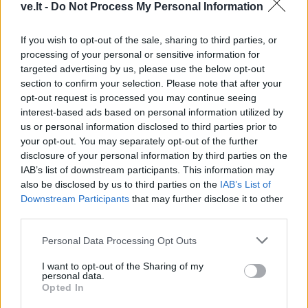
Klaipėda savaitei taps
Savaitgalį Klaipėdoje -
ve.lt -
Do Not Process My Personal Information
Europos jūrinio buriavimo
daug sporto: veiksmas
sostine
(1)
virs penkiose skirtingose
If you wish to opt-out of the sale, sharing to third parties, or
miesto vietose
processing of your personal or sensitive information for
targeted advertising by us, please use the below opt-out
section to confirm your selection. Please note that after your
opt-out request is processed you may continue seeing
interest-based ads based on personal information utilized by
us or personal information disclosed to third parties prior to
your opt-out. You may separately opt-out of the further
disclosure of your personal information by third parties on the
IAB’s list of downstream participants. This information may
Sportas
Sportas
also be disclosed by us to third parties on the
IAB’s List of
Rimas Kurtinaitis
Į Palangą atkeliavo
Downstream Participants
that may further disclose it to other
paskelbė Lietuvos
žiemos paralimpinių
third parties.
rinktinės kandidatus:
žaidynių paroda
sąraše - du klaipėdiečiai
Personal Data Processing Opt Outs
(3)
I want to opt-out of the Sharing of my
personal data.
Opted In