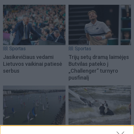
Sportas
Sportas
Jasikevičiaus vedami
Trijų setų dramą laimėjęs
Lietuvos vaikinai patiesė
Butvilas pateko į
serbus
„Challenger“ turnyro
pusfinalį
Sportas
Sportas