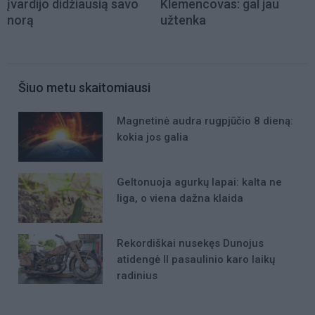
įvardijo didžiausią savo
Klemencovas: gal jau
norą
užtenka
Šiuo metu skaitomiausi
Magnetinė audra rugpjūčio 8 dieną:
kokia jos galia
Geltonuoja agurkų lapai: kalta ne
liga, o viena dažna klaida
Rekordiškai nusekęs Dunojus
atidengė II pasaulinio karo laikų
radinius