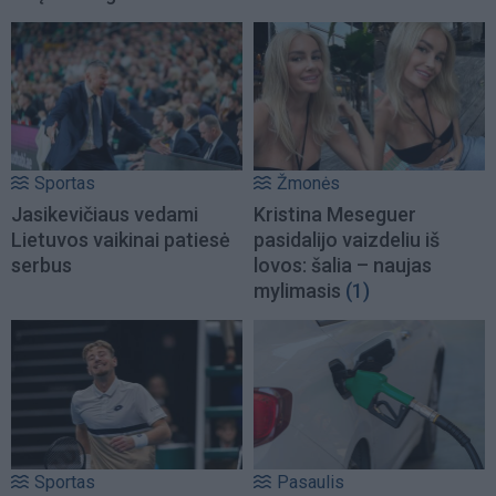
Sportas
Žmonės
Jasikevičiaus vedami
Kristina Meseguer
Lietuvos vaikinai patiesė
pasidalijo vaizdeliu iš
serbus
lovos: šalia – naujas
mylimasis
(1)
Sportas
Pasaulis