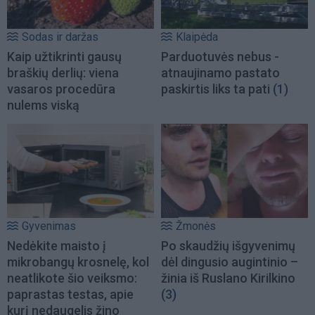
Sodas ir daržas
Klaipėda
Kaip užtikrinti gausų
Parduotuvės nebus -
braškių derlių: viena
atnaujinamo pastato
vasaros procedūra
paskirtis liks ta pati
(1)
nulems viską
Gyvenimas
Žmonės
Nedėkite maisto į
Po skaudžių išgyvenimų
mikrobangų krosnelę, kol
dėl dingusio augintinio –
neatlikote šio veiksmo:
žinia iš Ruslano Kirilkino
paprastas testas, apie
(3)
kurį nedaugelis žino