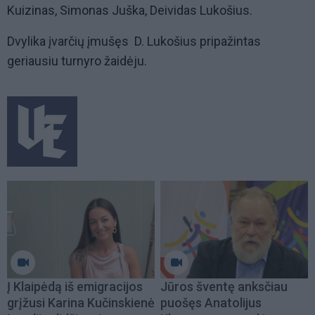
Kuizinas, Simonas Juška, Deividas Lukošius.
Dvylika įvarčių įmušęs D. Lukošius pripažintas
geriausiu turnyro žaidėju.
Į Klaipėdą iš emigracijos
Jūros šventę anksčiau
grįžusi Karina Kučinskienė
puošęs Anatolijus