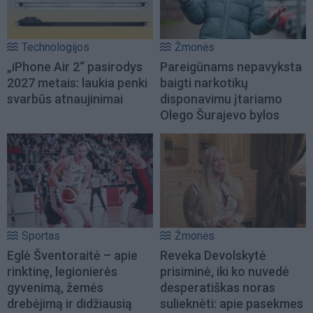
Technologijos
Žmonės
„iPhone Air 2“ pasirodys
Pareigūnams nepavyksta
2027 metais: laukia penki
baigti narkotikų
svarbūs atnaujinimai
disponavimu įtariamo
Olego Šurajevo bylos
Sportas
Žmonės
Eglė Šventoraitė – apie
Reveka Devolskytė
rinktinę, legionierės
prisiminė, iki ko nuvedė
gyvenimą, žemės
desperatiškas noras
drebėjimą ir didžiausią
sulieknėti: apie pasekmes