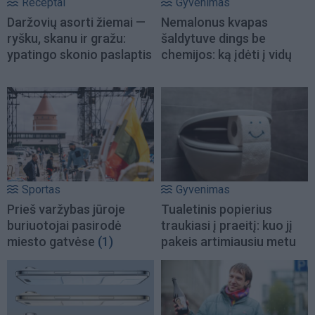
Receptai
Gyvenimas
Daržovių asorti žiemai —
Nemalonus kvapas
ryšku, skanu ir gražu:
šaldytuve dings be
ypatingo skonio paslaptis
chemijos: ką įdėti į vidų
Sportas
Gyvenimas
Prieš varžybas jūroje
Tualetinis popierius
buriuotojai pasirodė
traukiasi į praeitį: kuo jį
miesto gatvėse
(1)
pakeis artimiausiu metu