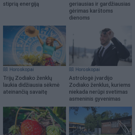
stiprią energiją
geriausias ir gardžiausias
gėrimas karštoms
dienoms
Horoskopai
Horoskopai
Trijų Zodiako ženklų
Astrologė įvardijo
laukia didžiausia sėkmė
Zodiako ženklus, kuriems
ateinančią savaitę
niekada nerūpi svetimas
asmeninis gyvenimas