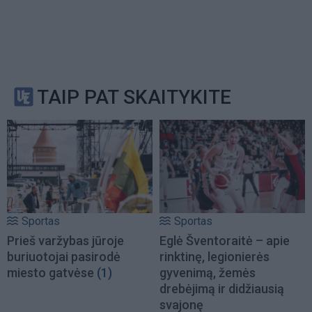
TAIP PAT SKAITYKITE
Sportas
Sportas
Prieš varžybas jūroje
Eglė Šventoraitė – apie
buriuotojai pasirodė
rinktinę, legionierės
miesto gatvėse
(1)
gyvenimą, žemės
drebėjimą ir didžiausią
svajonę