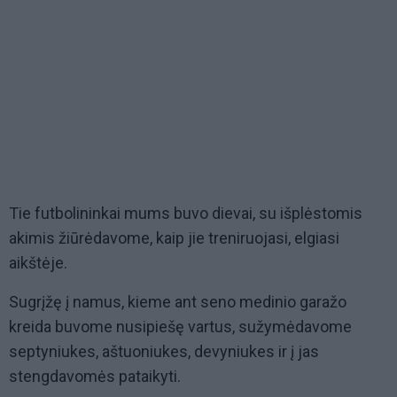
Tie futbolininkai mums buvo dievai, su išplėstomis
akimis žiūrėdavome, kaip jie treniruojasi, elgiasi
aikštėje.
Sugrįžę į namus, kieme ant seno medinio garažo
kreida buvome nusipiešę vartus, sužymėdavome
septyniukes, aštuoniukes, devyniukes ir į jas
stengdavomės pataikyti.