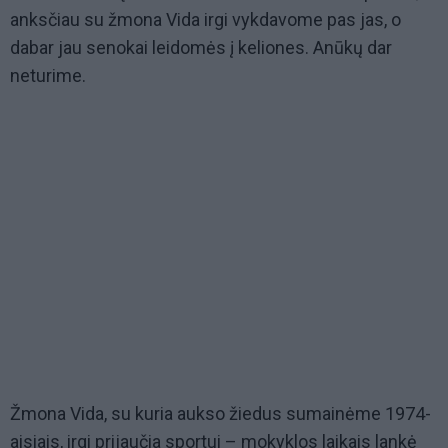
anksčiau su žmona Vida irgi vykdavome pas jas, o
dabar jau senokai leidomės į keliones. Anūkų dar
neturime.
Žmona Vida, su kuria aukso žiedus sumainėme 1974-
aisiais, irgi prijaučia sportui – mokyklos laikais lankė