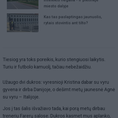
miesto dalyje
Kas tas paslaptingas jaunuolis,
rytais stovintis ant tilto?
Tiesiog yra toks poreikis, kurio stengiuosi laikytis.
Turiu ir futbolo kamuolį, tačiau nebežaidžiu.
Užaugo dvi dukros: vyresnioji Kristina dabar su vyru
gyvena ir dirba Danijoje, o dešimt metų jaunesnė Agnė
su vyru – Italijoje.
Jos į tas šalis išvažiavo tada, kai porą metų dirbau
treneriu Farerų salose. Dukros kasmet mus aplanko,