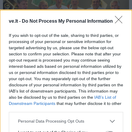
ve.lt -
Do Not Process My Personal Information
If you wish to opt-out of the sale, sharing to third parties, or
processing of your personal or sensitive information for
targeted advertising by us, please use the below opt-out
section to confirm your selection. Please note that after your
opt-out request is processed you may continue seeing
interest-based ads based on personal information utilized by
us or personal information disclosed to third parties prior to
Ką galite pasakyti apie dabartinį Vilniaus „Žalgirį“? ar
your opt-out. You may separately opt-out of the further
nesate nusivylęs jo žaidimu?
disclosure of your personal information by third parties on the
IAB’s list of downstream participants. This information may
Visą laiką buvome įpratę „Žalgirį“ matyti viršutinės
also be disclosed by us to third parties on the
IAB’s List of
lentelės pusėje, žaidžiant Lietuvos čempionatuose,
Downstream Participants
that may further disclose it to other
third parties.
Lietuvos futbolo taurės varžybose.
Personal Data Processing Opt Outs
Norėtųsi, kad „Žalgiris“ ir dabar būtų tarp lyderių.