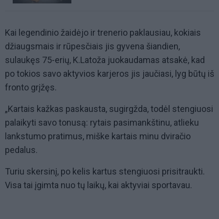
Kai legendinio žaidėjo ir trenerio paklausiau, kokiais
džiaugsmais ir rūpesčiais jis gyvena šiandien,
sulaukęs 75-erių, K.Latoža juokaudamas atsakė, kad
po tokios savo aktyvios karjeros jis jaučiasi, lyg būtų iš
fronto grįžęs.
„Kartais kažkas paskausta, sugirgžda, todėl stengiuosi
palaikyti savo tonusą: rytais pasimankštinu, atlieku
lankstumo pratimus, miške kartais minu dviračio
pedalus.
Turiu skersinį, po kelis kartus stengiuosi prisitraukti.
Visa tai įgimta nuo tų laikų, kai aktyviai sportavau.