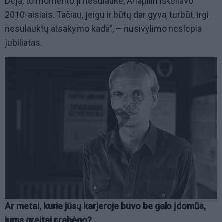
Deja, to momento ji nesulaukė, Anapilin iškeliavo
2010-aisiais. Tačiau, jeigu ir būtų dar gyva, turbūt, irgi
nesulauktų atsakymo kada“, – nusivylimo neslepia
jubiliatas.
Ar metai, kurie jūsų karjeroje buvo be galo įdomūs,
jums greitai prabėgo?