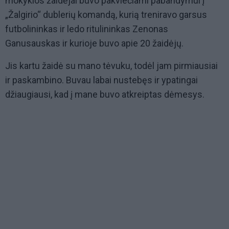
mokyklos žaidėjai buvo pakviečiami pabandymui į
„Žalgirio“ dublerių komandą, kurią treniravo garsus
futbolininkas ir ledo ritulininkas Zenonas
Ganusauskas ir kurioje buvo apie 20 žaidėjų.
Jis kartu žaidė su mano tėvuku, todėl jam pirmiausiai
ir paskambino. Buvau labai nustebęs ir ypatingai
džiaugiausi, kad į mane buvo atkreiptas dėmesys.