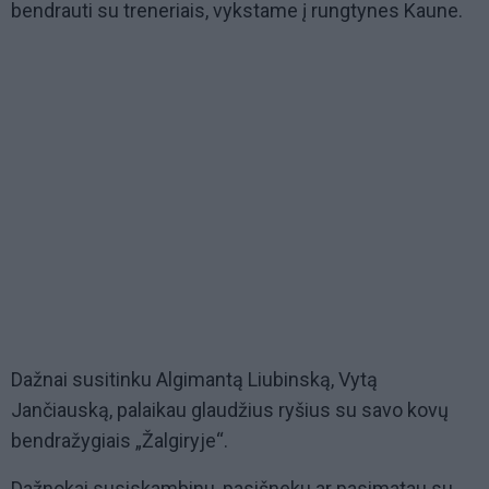
bendrauti su treneriais, vykstame į rungtynes Kaune.
Dažnai susitinku Algimantą Liubinską, Vytą
Jančiauską, palaikau glaudžius ryšius su savo kovų
bendražygiais „Žalgiryje“.
Dažnokai susiskambinu, pasišneku ar pasimatau su