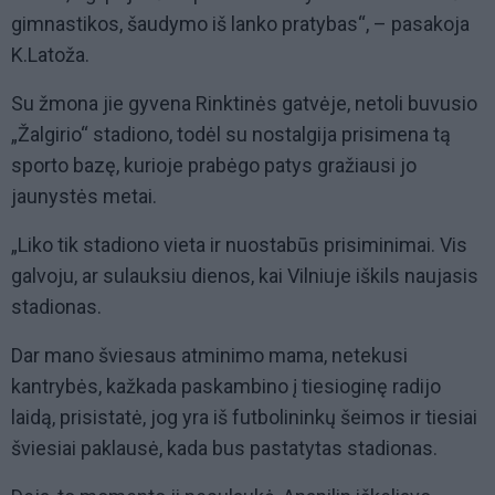
gimnastikos, šaudymo iš lanko pratybas“, – pasakoja
K.Latoža.
Su žmona jie gyvena Rinktinės gatvėje, netoli buvusio
„Žalgirio“ stadiono, todėl su nostalgija prisimena tą
sporto bazę, kurioje prabėgo patys gražiausi jo
jaunystės metai.
„Liko tik stadiono vieta ir nuostabūs prisiminimai. Vis
galvoju, ar sulauksiu dienos, kai Vilniuje iškils naujasis
stadionas.
Dar mano šviesaus atminimo mama, netekusi
kantrybės, kažkada paskambino į tiesioginę radijo
laidą, prisistatė, jog yra iš futbolininkų šeimos ir tiesiai
šviesiai paklausė, kada bus pastatytas stadionas.