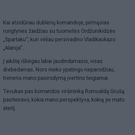
Kai atsidūriau dublerių komandoje, pirmąsias
rungtynes žaidžiau su tuometės Ordžonikidzės
„Spartaku“, kuri vėliau persivadino Vladikaukazo
„Alanija“.
Į aikštę išbėgau labai jaudindamasis, visas
drebėdamas. Nors nieko ypatingo neparodžiau,
treneris mano pasirodymą įvertino teigiamai.
Tėvukas pas komandos viršininką Romualdą Grušą
pasiteiravo, kokia mano perspektyva, kokią jie mato
ateitį.