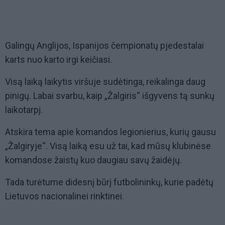
Galingų Anglijos, Ispanijos čempionatų pjedestalai
karts nuo karto irgi keičiasi.
Visą laiką laikytis viršuje sudėtinga, reikalinga daug
pinigų. Labai svarbu, kaip „Žalgiris“ išgyvens tą sunkų
laikotarpį.
Atskira tema apie komandos legionierius, kurių gausu
„Žalgiryje“. Visą laiką esu už tai, kad mūsų klubinėse
komandose žaistų kuo daugiau savų žaidėjų.
Tada turėtume didesnį būrį futbolininkų, kurie padėtų
Lietuvos nacionalinei rinktinei.