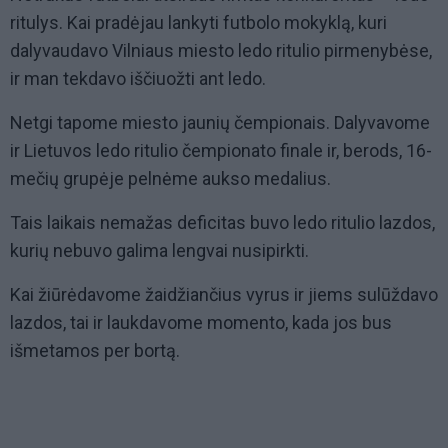
ritulys. Kai pradėjau lankyti futbolo mokyklą, kuri
dalyvaudavo Vilniaus miesto ledo ritulio pirmenybėse,
ir man tekdavo iščiuožti ant ledo.
Netgi tapome miesto jaunių čempionais. Dalyvavome
ir Lietuvos ledo ritulio čempionato finale ir, berods, 16-
mečių grupėje pelnėme aukso medalius.
Tais laikais nemažas deficitas buvo ledo ritulio lazdos,
kurių nebuvo galima lengvai nusipirkti.
Kai žiūrėdavome žaidžiančius vyrus ir jiems sulūždavo
lazdos, tai ir laukdavome momento, kada jos bus
išmetamos per bortą.