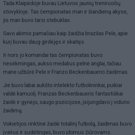
Tada Klaipėdoje buvau Lietuvos jaunių treniruočių
stovykloje. Tas čempionatas man ir šiandieną akyse,
jis man buvo tarsi stebuklas.
Savo akimis pamačiau kaip žaidžia brazilas Pele, apie
kurį buvau daug girdėjęs ir skaitęs.
Ir nors jo komandai tas čempionatas buvo
nesėkmingas, aukso medalius pelnė anglai, tačiau
mane užbūrė Pele ir Franzo Beckenbauerio žaidimas.
Jie buvo labai aukšto intelekto futbolininkai, puikiai
valdė kamuolį. Franzas Beckenbaueris fantastiškai
žaidė ir gynėjo, saugo pozicijose, įsijungdavo į vidurio
žaidimą.
Vokietijos rinktinė žaidė totalinį futbolą, žaidimas buvo
įvairus ir sudėtingas, buvo įdomus žiūrovams.