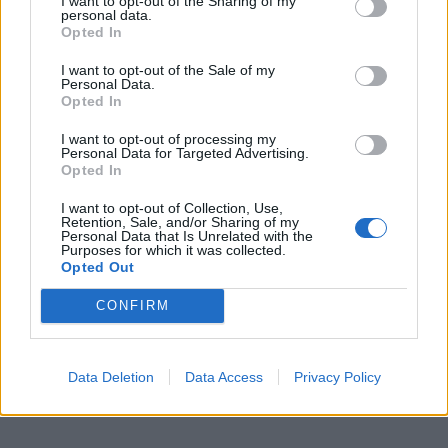
Tačiau metai bėga, keičiasi aplinkybės ir sąlygos.
I want to opt-out of the Sharing of my
personal data.
Opted In
Reikėtų prisiminti pasakymą, kad nėra amžinų
I want to opt-out of the Sale of my
čempionų, nes sporto pasaulyje kaita yra didelė.
Personal Data.
Opted In
Tuos įvairius pakitimus priimu kaip natūralų būdą.
I want to opt-out of processing my
Kauno „Žalgirio“ vyrų krepšinio komanda irgi buvo
Personal Data for Targeted Advertising.
Opted In
pradusi lyderės pozicijas, nuo pjedestalo juos buvo
nustūmę vilniečiai.
I want to opt-out of Collection, Use,
Retention, Sale, and/or Sharing of my
Personal Data that Is Unrelated with the
Purposes for which it was collected.
Opted Out
CONFIRM
Data Deletion
Data Access
Privacy Policy