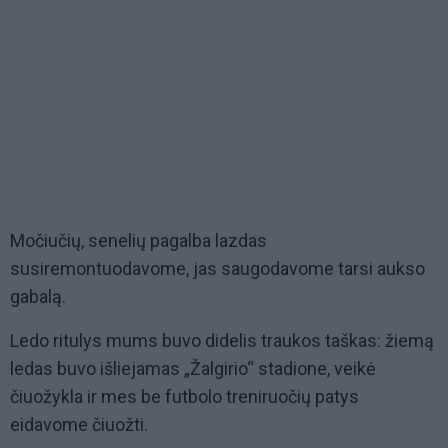
Močiučių, senelių pagalba lazdas
susiremontuodavome, jas saugodavome tarsi aukso
gabalą.
Ledo ritulys mums buvo didelis traukos taškas: žiemą
ledas buvo išliejamas „Žalgirio“ stadione, veikė
čiuožykla ir mes be futbolo treniruočių patys
eidavome čiuožti.