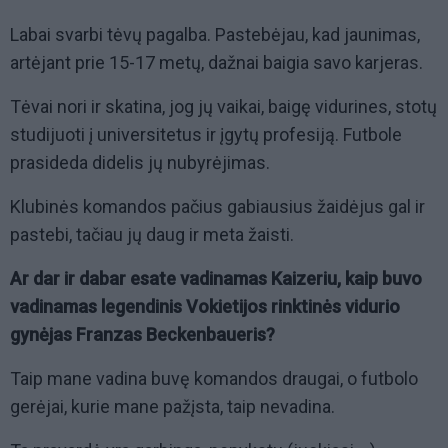
Labai svarbi tėvų pagalba. Pastebėjau, kad jaunimas,
artėjant prie 15-17 metų, dažnai baigia savo karjeras.
Tėvai nori ir skatina, jog jų vaikai, baigę vidurines, stotų
studijuoti į universitetus ir įgytų profesiją. Futbole
prasideda didelis jų nubyrėjimas.
Klubinės komandos pačius gabiausius žaidėjus gal ir
pastebi, tačiau jų daug ir meta žaisti.
Ar dar ir dabar esate vadinamas Kaizeriu, kaip buvo
vadinamas legendinis Vokietijos rinktinės vidurio
gynėjas Franzas Beckenbaueris?
Taip mane vadina buvę komandos draugai, o futbolo
gerėjai, kurie mane pažįsta, taip nevadina.