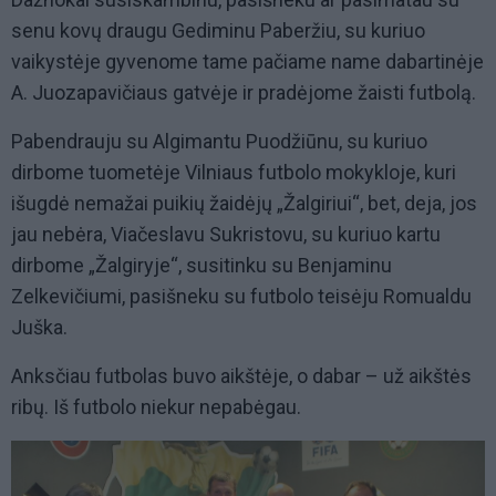
senu kovų draugu Gediminu Paberžiu, su kuriuo
vaikystėje gyvenome tame pačiame name dabartinėje
A. Juozapavičiaus gatvėje ir pradėjome žaisti futbolą.
Pabendrauju su Algimantu Puodžiūnu, su kuriuo
dirbome tuometėje Vilniaus futbolo mokykloje, kuri
išugdė nemažai puikių žaidėjų „Žalgiriui“, bet, deja, jos
jau nebėra, Viačeslavu Sukristovu, su kuriuo kartu
dirbome „Žalgiryje“, susitinku su Benjaminu
Zelkevičiumi, pasišneku su futbolo teisėju Romualdu
Juška.
Anksčiau futbolas buvo aikštėje, o dabar – už aikštės
ribų. Iš futbolo niekur nepabėgau.