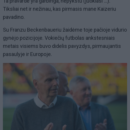
Ta pravardė yra garbinga, nepykstu (juokiasi …).
Tiksliai net ir nežinau, kas pirmasis mane Kaizeriu
pavadino.
Su Franzu Beckenbaueriu žaidėme toje pačioje vidurio
gynėjo pozicijoje. Vokiečių futbolas ankstesniais
metais visiems buvo didelis pavyzdys, pirmaujantis
pasaulyje ir Europoje.