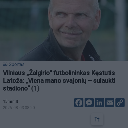
Sportas
Vilniaus „Žalgirio“ futbolininkas Kęstutis
Latoža: „Viena mano svajonių – sulaukti
stadiono“
(1)
Facebook
Messenger
LinkedIn
Email
C
15min.lt
L
2025-08-03 08:20