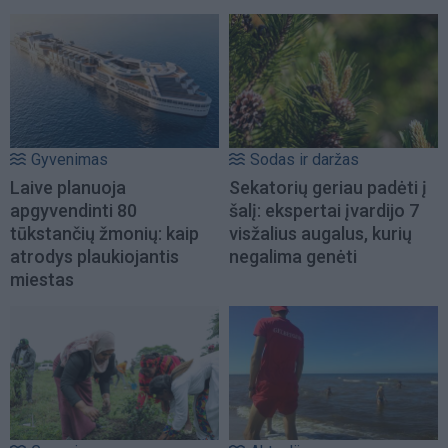
Gyvenimas
Sodas ir daržas
Laive planuoja
Sekatorių geriau padėti į
apgyvendinti 80
šalį: ekspertai įvardijo 7
tūkstančių žmonių: kaip
visžalius augalus, kurių
atrodys plaukiojantis
negalima genėti
miestas