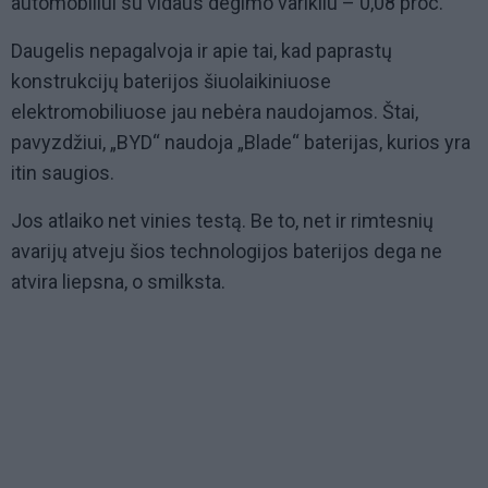
automobiliui su vidaus degimo varikliu – 0,08 proc.
Daugelis nepagalvoja ir apie tai, kad paprastų
konstrukcijų baterijos šiuolaikiniuose
elektromobiliuose jau nebėra naudojamos. Štai,
pavyzdžiui, „BYD“ naudoja „Blade“ baterijas, kurios yra
itin saugios.
Jos atlaiko net vinies testą. Be to, net ir rimtesnių
avarijų atveju šios technologijos baterijos dega ne
atvira liepsna, o smilksta.