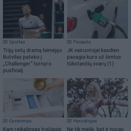
Sportas
Pasaulis
Trijų setų dramą laimėjęs
JK vairuotojai kasdien
Butvilas pateko į
pavagia kuro už šimtus
„Challenger“ turnyro
tūkstančių svarų
(1)
pusfinalį
Gyvenimas
Horoskopai
Kam reikalingas trečiasis
Ne tik meilė, bet ir noras