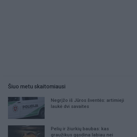
Šiuo metu skaitomiausi
Negrįžo iš Jūros šventės: artimieji
laukė dvi savaites
Pelių ir žiurkių baubas: kas
graužikus gąsdina labiau nei