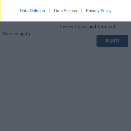
Data Deletion
Data Access
Privacy Policy
This site is protected by
Sutinku su
taisyklėmis
reCAPTCHA and the Google
Privacy Policy
and
Terms of
Service
apply.