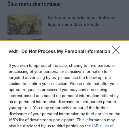
Šiuo metu skaitomiausi
Geltonuoja agurkų lapai: kalta ne
liga, o viena dažna klaida
Rekordiškai nusekęs Dunojus
atidengė II pasaulinio karo laikų
ve.lt -
Do Not Process My Personal Information
radinius
If you wish to opt-out of the sale, sharing to third parties, or
Mirė garsi lietuvių aktorė: „Jos
processing of your personal or sensitive information for
vaidmenys išliks Lietuvos teatro
targeted advertising by us, please use the below opt-out
istorijoje“
section to confirm your selection. Please note that after your
opt-out request is processed you may continue seeing
interest-based ads based on personal information utilized by
us or personal information disclosed to third parties prior to
your opt-out. You may separately opt-out of the further
disclosure of your personal information by third parties on the
IAB’s list of downstream participants. This information may
Raktažodžiai
sudegė automobilis
also be disclosed by us to third parties on the
IAB’s List of