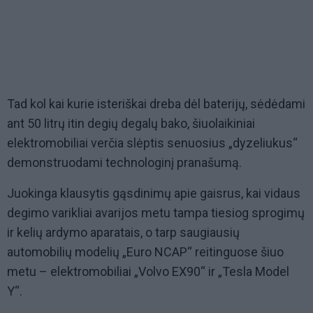
Tad kol kai kurie isteriškai dreba dėl baterijų, sėdėdami
ant 50 litrų itin degių degalų bako, šiuolaikiniai
elektromobiliai verčia slėptis senuosius „dyzeliukus“
demonstruodami technologinį pranašumą.
Juokinga klausytis gąsdinimų apie gaisrus, kai vidaus
degimo varikliai avarijos metu tampa tiesiog sprogimų
ir kelių ardymo aparatais, o tarp saugiausių
automobilių modelių „Euro NCAP“ reitinguose šiuo
metu – elektromobiliai „Volvo EX90“ ir „Tesla Model
Y“.