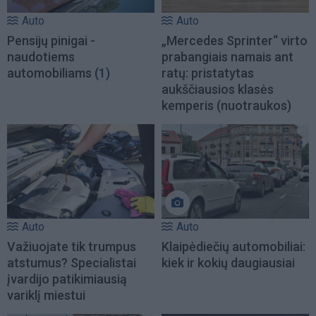
Auto
Auto
Pensijų pinigai -
„Mercedes Sprinter“ virto
naudotiems
prabangiais namais ant
automobiliams
(1)
ratų: pristatytas
aukščiausios klasės
kemperis (nuotraukos)
Auto
Auto
Važiuojate tik trumpus
Klaipėdiečių automobiliai:
atstumus? Specialistai
kiek ir kokių daugiausiai
įvardijo patikimiausią
variklį miestui