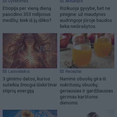
Gyvenimas
Aktualijos
Etiopija per vieną dieną
Rizikuoja gyvybe, bet ne
pasodino 353 milijonus
pinigine: už maudynes
medžių: kiek iš jų išliko?
audringoje jūroje baudos
lieka neišrašytos
Laisvalaikis
Receptai
3 gimimo datos, kurios
Naminė obuolių gira iš
suteikia žmogui išskirtinai
nukritusių obuolių:
stiprią energiją
geriausias ir gardžiausias
gėrimas karštoms
dienoms