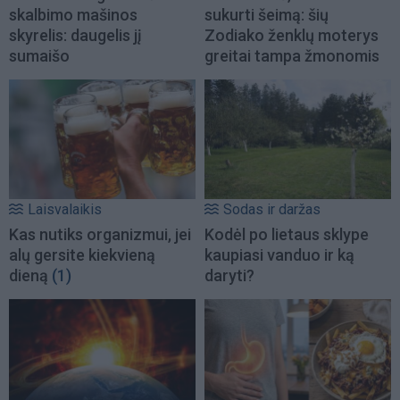
skalbimo mašinos
sukurti šeimą: šių
skyrelis: daugelis jį
Zodiako ženklų moterys
sumaišo
greitai tampa žmonomis
Laisvalaikis
Sodas ir daržas
Kas nutiks organizmui, jei
Kodėl po lietaus sklype
alų gersite kiekvieną
kaupiasi vanduo ir ką
dieną
(1)
daryti?