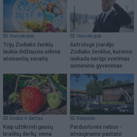
Horoskopai
Horoskopai
Trijų Zodiako ženklų
Astrologė įvardijo
laukia didžiausia sėkmė
Zodiako ženklus, kuriems
ateinančią savaitę
niekada nerūpi svetimas
asmeninis gyvenimas
Sodas ir daržas
Klaipėda
Kaip užtikrinti gausų
Parduotuvės nebus -
braškių derlių: viena
atnaujinamo pastato