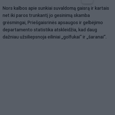
Nors kalbos apie sunkiai suvaldomą gaisrą ir kartais
net iki paros trunkantį jo gesinimą skamba
grėsmingai, Priešgaisrinės apsaugos ir gelbėjimo
departamento statistika atskleidžia, kad daug
dažniau užsiliepsnoja eiliniai „golfukai“ ir „šaranai“.