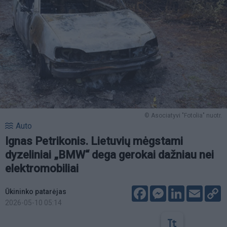
© Asociatyvi "Fotolia" nuotr.
Auto
Ignas Petrikonis. Lietuvių mėgstami
dyzeliniai „BMW“ dega gerokai dažniau nei
elektromobiliai
Facebook
Messenger
LinkedIn
Email
C
Ūkininko patarėjas
L
2026-05-10 05:14