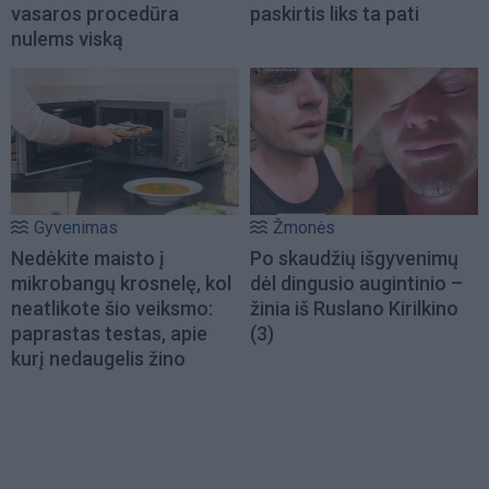
vasaros procedūra
paskirtis liks ta pati
nulems viską
Gyvenimas
Žmonės
Nedėkite maisto į
Po skaudžių išgyvenimų
mikrobangų krosnelę, kol
dėl dingusio augintinio –
neatlikote šio veiksmo:
žinia iš Ruslano Kirilkino
paprastas testas, apie
(3)
kurį nedaugelis žino