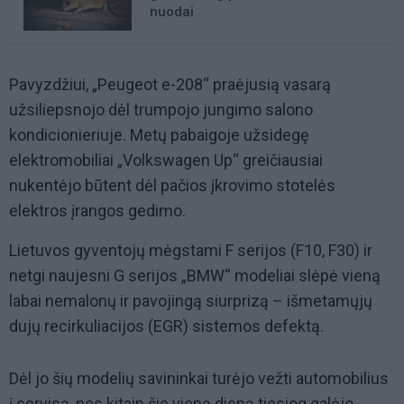
nuodai
Pavyzdžiui, „Peugeot e-208“ praėjusią vasarą
užsiliepsnojo dėl trumpojo jungimo salono
kondicionieriuje. Metų pabaigoje užsidegę
elektromobiliai „Volkswagen Up“ greičiausiai
nukentėjo būtent dėl pačios įkrovimo stotelės
elektros įrangos gedimo.
Lietuvos gyventojų mėgstami F serijos (F10, F30) ir
netgi naujesni G serijos „BMW“ modeliai slėpė vieną
labai nemalonų ir pavojingą siurprizą – išmetamųjų
dujų recirkuliacijos (EGR) sistemos defektą.
Dėl jo šių modelių savininkai turėjo vežti automobilius
į servisą, nes kitaip šie vieną dieną tiesiog galėjo