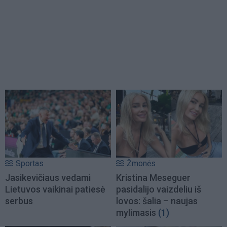
Sportas
Žmonės
Jasikevičiaus vedami
Kristina Meseguer
Lietuvos vaikinai patiesė
pasidalijo vaizdeliu iš
serbus
lovos: šalia – naujas
mylimasis
(1)