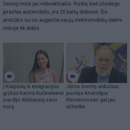
Senieji mitai jau nebeaktualūs. Rizika, kad užsidegs
įprastas automobilis, yra 20 kartų didesnė. Šis
atotrūkis su vis augančia naujų elektromobilių dalimi
rinkoje tik didės.
Į Klaipėdą iš emigracijos
Jūros šventę anksčiau
grįžusi Karina Kučinskienė
puošęs Anatolijus
įvardijo didžiausią savo
Klemencovas: gal jau
norą
užtenka