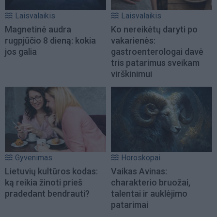
Laisvalaikis
Laisvalaikis
Magnetinė audra
Ko nereikėtų daryti po
rugpjūčio 8 dieną: kokia
vakarienės:
jos galia
gastroenterologai davė
tris patarimus sveikam
virškinimui
Gyvenimas
Horoskopai
Lietuvių kultūros kodas:
Vaikas Avinas:
ką reikia žinoti prieš
charakterio bruožai,
pradedant bendrauti?
talentai ir auklėjimo
patarimai