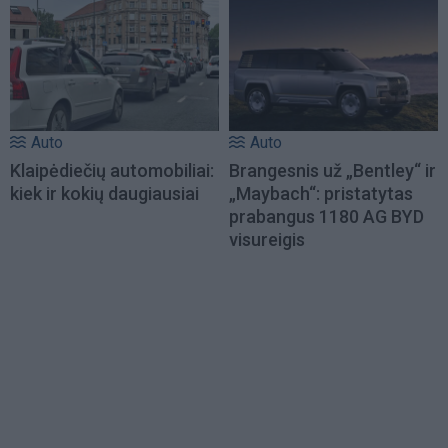
Auto
Auto
Klaipėdiečių automobiliai:
Brangesnis už „Bentley“ ir
kiek ir kokių daugiausiai
„Maybach“: pristatytas
prabangus 1180 AG BYD
visureigis