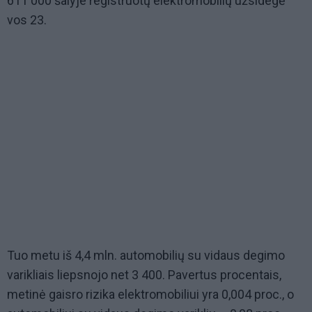
611 000 šalyje registruotų elektromobilių užsidegė
vos 23.
Tuo metu iš 4,4 mln. automobilių su vidaus degimo
varikliais liepsnojo net 3 400. Pavertus procentais,
metinė gaisro rizika elektromobiliui yra 0,004 proc., o