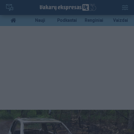
Pereiti
į
pagrindinį
Mobile
Nauji
Podkastai
Renginiai
Vaizdai
turinį
menu
bottom