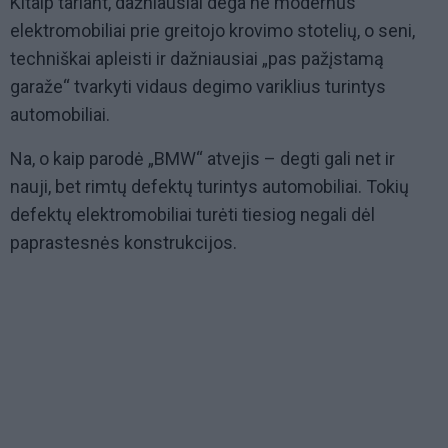
Kitaip tariant, dažniausiai dega ne modernūs
elektromobiliai prie greitojo krovimo stotelių, o seni,
techniškai apleisti ir dažniausiai „pas pažįstamą
garaže“ tvarkyti vidaus degimo variklius turintys
automobiliai.
Na, o kaip parodė „BMW“ atvejis – degti gali net ir
nauji, bet rimtų defektų turintys automobiliai. Tokių
defektų elektromobiliai turėti tiesiog negali dėl
paprastesnės konstrukcijos.