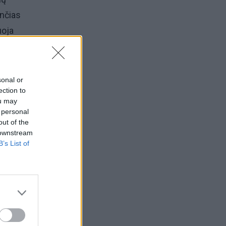
ančias
uoja
nos
sonal or
isijos
ection to
ou may
ą,
 personal
out of the
 downstream
B’s List of
anus,
rba