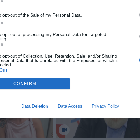
o energetinio saugumo ir dekarbonizacijos tikslams“.
In
o opt-out of the Sale of my Personal Data.
 kad ES šalys gali laisvai spręsti dėl savo energijos rūši
In
dimas skatinti branduolinę energiją yra nacionalinės
to opt-out of processing my Personal Data for Targeted
ausimas“.
ing.
In
o opt-out of Collection, Use, Retention, Sale, and/or Sharing
ersonal Data that Is Unrelated with the Purposes for which it
lected.
Out
CONFIRM
Data Deletion
Data Access
Privacy Policy