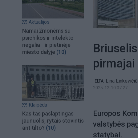
Aktualijos
Namai žmonėms su
psichikos ir intelekto
Briuseli
negalia - ir pietinėje
miesto dalyje
(10)
pirmajai
,
Lina Linkevičiū
ELTA
2025-12-10 07:27
Klaipėda
Europos Komis
Kas tas paslaptingas
jaunuolis, rytais stovintis
valstybės pag
ant tilto?
(10)
statybai.