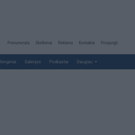
Desktop
Prenumerata
Skelbimai
Reklama
Kontaktai
Prisijungti
menu
top
Renginiai
Galerijos
Podkastai
Daugiau