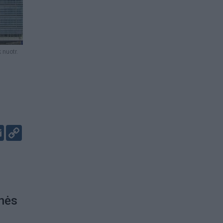
 nuotr.
er
kedIn
Email
Copy
Link
inės