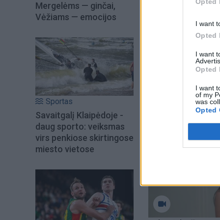
Lenkijos ilgalaiki
Opted 
Mergelėms — ginčai,
Vėžiams — emocijos
I want t
Komisija akcentavo,
Opted 
derinimo, o „spren
I want 
kompetencijos kl
Advertis
Opted 
I want t
of my P
Sportas
was col
Opted 
Savaitgalį Klaipėdoje -
daug sporto: veiksmas
virs penkiose skirtingose
miesto vietose