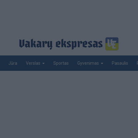
Jūra
Sportas
Pasaulis
Verslas
Gyvenimas