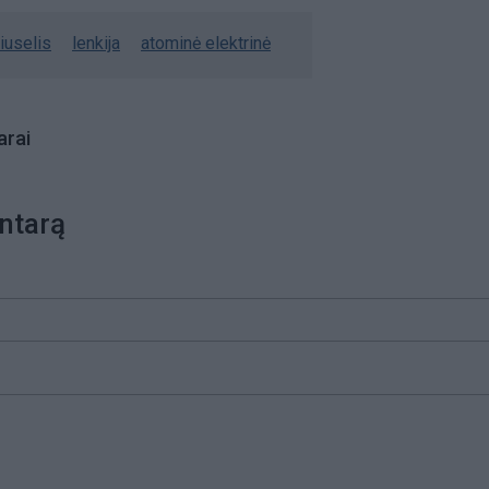
iuselis
lenkija
atominė elektrinė
rai
ntarą