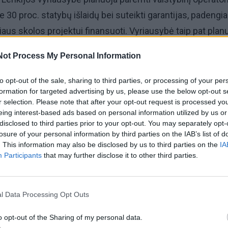
e 30 proc. statybų išlaidų bei suteikti garantijas, padengi
iaus skolos projektui finansuoti. Vyriausybė taip pat plan
nę kainų paramą“, sakoma Komisijos pranešime.
Not Process My Personal Information
umo sutartį Lenkijos valstybė sumokės PEJ, jei rinkos kai
to opt-out of the sale, sharing to third parties, or processing of your per
ymo kainos, kuri bus nustatyta vadovaujantis aiškia Kom
formation for targeted advertising by us, please use the below opt-out s
r selection. Please note that after your opt-out request is processed y
a“, – teigiama pranešime. Jei kainos viršys vykdymo kain
eing interest-based ads based on personal information utilized by us or
sumokėti valstybei.
disclosed to third parties prior to your opt-out. You may separately opt-
losure of your personal information by third parties on the IAB’s list of
. This information may also be disclosed by us to third parties on the
IA
 sakoma, kad Lenkija pakeitė savo valstybės pagalbos pl
Participants
that may further disclose it to other third parties.
ti į Komisijos susirūpinimą dėl galimo per didelio
kurencijos iškraipymo ir rinkos koncentracijos. Metus
l Data Processing Opt Outs
l finansavimo plano metu Komisija gavo keletą pastabų,
 buvo plačiai remiamas ir buvo pabrėžta jo strateginė sva
o opt-out of the Sharing of my personal data.