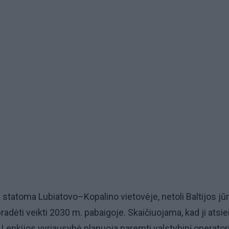
s statoma Lubiatovo–Kopalino vietovėje, netoli Baltijos jū
radėti veikti 2030 m. pabaigoje. Skaičiuojama, kad ji atsie
. Lenkijos vyriausybė planuoja paremti valstybinį operator