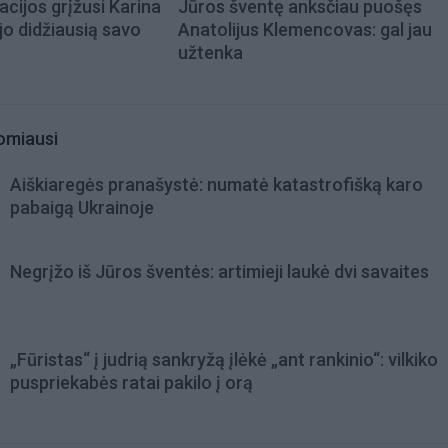
acijos grįžusi Karina
Jūros šventę anksčiau puošęs
jo didžiausią savo
Anatolijus Klemencovas: gal jau
užtenka
omiausi
Aiškiaregės pranašystė: numatė katastrofišką karo
pabaigą Ukrainoje
Negrįžo iš Jūros šventės: artimieji laukė dvi savaites
„Fūristas“ į judrią sankryžą įlėkė „ant rankinio“: vilkiko
puspriekabės ratai pakilo į orą