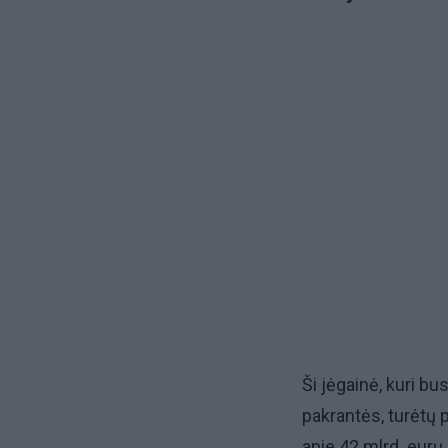
Ši jėgainė, kuri bu
pakrantės, turėtų p
apie 42 mlrd. eurų