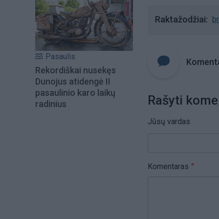
Raktažodžiai
br
Pasaulis
Komenta
Rekordiškai nusekęs
Dunojus atidengė II
pasaulinio karo laikų
Rašyti kome
radinius
Jūsų vardas
Komentaras