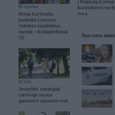
Į Klaipėdą iš emigr
Sportas
Kučinskienė įvardi
norą
Rimas Kurtinaitis
paskelbė Lietuvos
rinktinės kandidatus:
sąraše - du klaipėdiečiai
Šiuo metu skait
(3)
Orai
Sinoptikė: savaitgalį
Lietuvoje vyraus
gaivesni ir sausesni orai