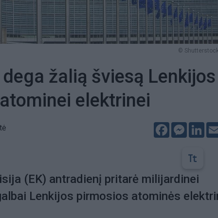
© Shutterstock
s dega žalią šviesą Lenkijos
 atominei elektrinei
Facebook
Messeng
Lin
tė
ija (EK) antradienį pritarė milijardinei
albai Lenkijos pirmosios atominės elektr