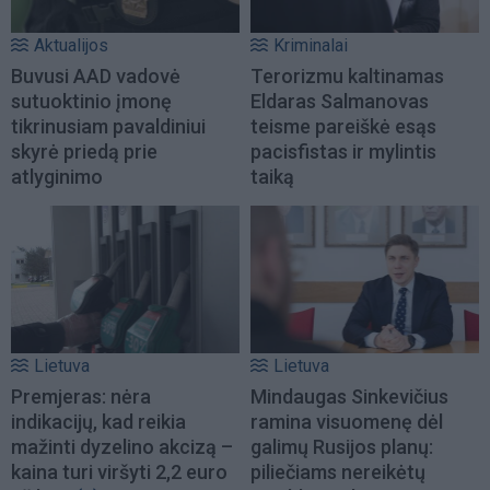
Aktualijos
Kriminalai
Buvusi AAD vadovė
Terorizmu kaltinamas
sutuoktinio įmonę
Eldaras Salmanovas
tikrinusiam pavaldiniui
teisme pareiškė esąs
skyrė priedą prie
pacisfistas ir mylintis
atlyginimo
taiką
Lietuva
Lietuva
Premjeras: nėra
Mindaugas Sinkevičius
indikacijų, kad reikia
ramina visuomenę dėl
mažinti dyzelino akcizą –
galimų Rusijos planų:
kaina turi viršyti 2,2 euro
piliečiams nereikėtų