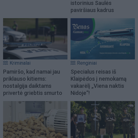
istorinius Saulės
paviršiaus kadrus
Kriminalai
Renginiai
Pamiršo, kad namai jau
Specialus reisas iš
priklauso kitiems:
Klaipėdos į nemokamą
nostalgija daiktams
vakarėlį „Viena naktis
privertė griebtis smurto
Nidoje“!