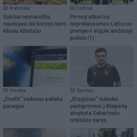
Kriminalai
Lietuva
Sukčiai nesnaudžia:
Pirmoji atkurtos
naudojasi dėl kietojo kuro
nepriklausomos Lietuvos
kilusiu ažiotažu
premjerė atgulė amžinojo
poilsio
(1)
Verslas
Sportas
„Enefit“ vadovas palieka
„Dragūnas“ sulaukė
pareigas
pastiprinimo: į Klaipėdą
atvyksta Sakartvelo
rinktinės narys