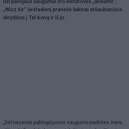
Dėl pavojaus saugumui oro bendrovės „airBaltic“,
„Wizz Air“ šeštadienį pranešė laikinai atšaukiančios
skrydžius į Tel Avivą ir iš jo.
„Dėl neseniai pablogėjusios saugumo padėties Irane,