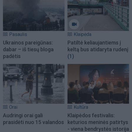
Pasaulis
Klaipėda
Ukrainos pareigūnas:
Patiltė keliaujantiems į
dabar – iš tiesų bloga
keltą bus atidaryta rudenį
padėtis
(1)
Orai
Kultūra
Audringi orai gali
Klaipėdos festivalis:
prasidėti nuo 15 valandos
keturios meninės patirtys
- viena bendrystės istorija