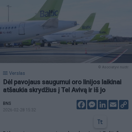
© Asociatyvi nuotr.
Verslas
Dėl pavojaus saugumui oro linijos laikinai
atšaukia skrydžius į Tel Avivą ir iš jo
Facebook
Messenger
LinkedIn
Email
C
BNS
L
2026-02-28 15:32