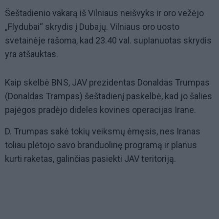
Šeštadienio vakarą iš Vilniaus neišvyks ir oro vežėjo
„Flydubai“ skrydis į Dubajų. Vilniaus oro uosto
svetainėje rašoma, kad 23.40 val. suplanuotas skrydis
yra atšauktas.
Kaip skelbė BNS, JAV prezidentas Donaldas Trumpas
(Donaldas Trampas) šeštadienį paskelbė, kad jo šalies
pajėgos pradėjo dideles kovines operacijas Irane.
D. Trumpas sakė tokių veiksmų ėmęsis, nes Iranas
toliau plėtojo savo branduolinę programą ir planus
kurti raketas, galinčias pasiekti JAV teritoriją.