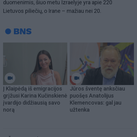
duomenimis, šiuo metu Izraelyje yra apie 220
Lietuvos piliečių, o Irane – mažiau nei 20.
Į Klaipėdą iš emigracijos
Jūros šventę anksčiau
grįžusi Karina Kučinskienė
puošęs Anatolijus
įvardijo didžiausią savo
Klemencovas: gal jau
norą
užtenka