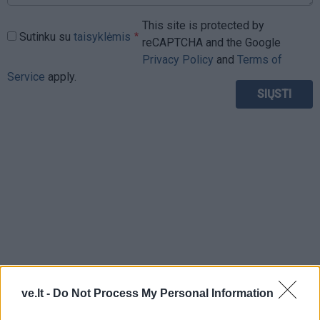
This site is protected by
Sutinku su
taisyklėmis
reCAPTCHA and the Google
Privacy Policy
and
Terms of
Service
apply.
ve.lt -
Do Not Process My Personal Information