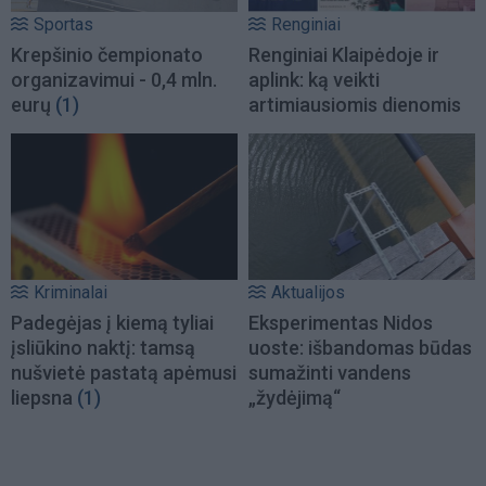
Sportas
Renginiai
Krepšinio čempionato
Renginiai Klaipėdoje ir
organizavimui - 0,4 mln.
aplink: ką veikti
eurų
(1)
artimiausiomis dienomis
Kriminalai
Aktualijos
Padegėjas į kiemą tyliai
Eksperimentas Nidos
įsliūkino naktį: tamsą
uoste: išbandomas būdas
nušvietė pastatą apėmusi
sumažinti vandens
liepsna
(1)
„žydėjimą“