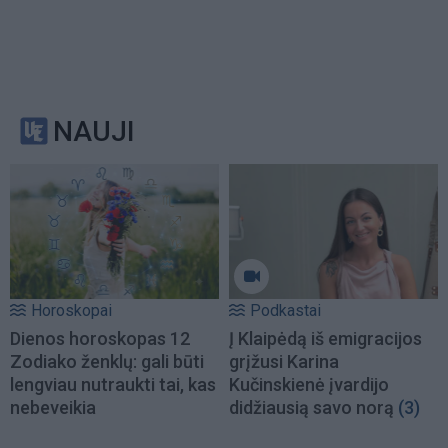
NAUJI
Horoskopai
Podkastai
Dienos horoskopas 12
Į Klaipėdą iš emigracijos
Zodiako ženklų: gali būti
grįžusi Karina
lengviau nutraukti tai, kas
Kučinskienė įvardijo
nebeveikia
didžiausią savo norą
(3)