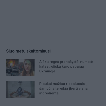
Šiuo metu skaitomiausi
Aiškiaregės pranašystė: numatė
katastrofišką karo pabaigą
Ukrainoje
Plaukai mažiau riebaluosis: į
šampūną tereikia įberti vieną
ingredientą