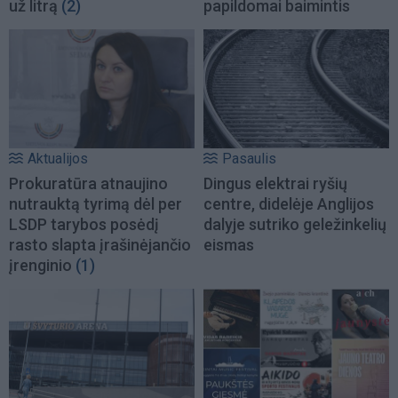
už litrą
(2)
papildomai baimintis
Aktualijos
Pasaulis
Prokuratūra atnaujino
Dingus elektrai ryšių
nutrauktą tyrimą dėl per
centre, didelėje Anglijos
LSDP tarybos posėdį
dalyje sutriko geležinkelių
rasto slapta įrašinėjančio
eismas
įrenginio
(1)