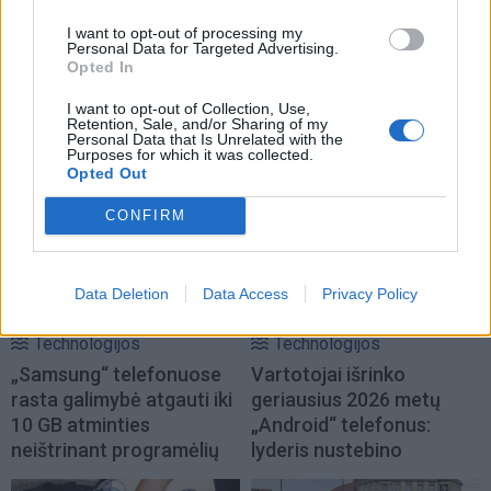
I want to opt-out of processing my
Verslas
Verslas
Personal Data for Targeted Advertising.
Opted In
Nedideliame mieste - per
Daugiau pajėgumų
maža parduotuvė: teko
„Panamax“ laivų remontui
I want to opt-out of Collection, Use,
Retention, Sale, and/or Sharing of my
padidinti
Klaipėdoje: padėtas naujo
Personal Data that Is Unrelated with the
plūdriojo doko kilis
Purposes for which it was collected.
Opted Out
CONFIRM
Data Deletion
Data Access
Privacy Policy
Technologijos
Technologijos
„Samsung“ telefonuose
Vartotojai išrinko
rasta galimybė atgauti iki
geriausius 2026 metų
10 GB atminties
„Android“ telefonus:
neištrinant programėlių
lyderis nustebino