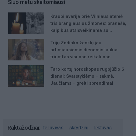
Šiuo metu skaitomiausi
Kraupi avarija prie Vilniaus atėmė
tris brangiausius žmones: pranešė,
kaip bus atsisveikinama su
mergaite, jos mama ir močiute
Trijų Zodiako ženklų jau
artimiausiomis dienomis laukia
triumfas visuose reikaluose
Taro kortų horoskopas rugpjūčio 6
dienai: Svarstyklėms – sėkmė,
Jaučiams – greiti sprendimai
Raktažodžiai
tel avivas
skrydžiai
lėktuvas