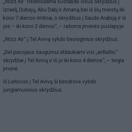
„Wizz Air“ nedelsdama sustabdė visus skrydžius į
Izraelį, Dubajų, Abu Dabį ir Amaną bei iš šių miestų iki
kovo 7 dienos imtinai, o skrydžius į Saudo Arabiją ir iš
jos – iki kovo 2 dienos“, – rašoma įmonės puslapyje.
„Wizz Air“ į Tel Avivą vykdo tiesioginius skrydžius.
„Dėl pavojaus saugumui atšaukiami visi „airBaltic“
skrydžiai į Tel Avivą ir iš jo iki kovo 4 dienos“, – teigia
įmonė.
Iš Lietuvos į Tel Avivą ši bendrovė vykdo
jungiamuosius skrydžius.