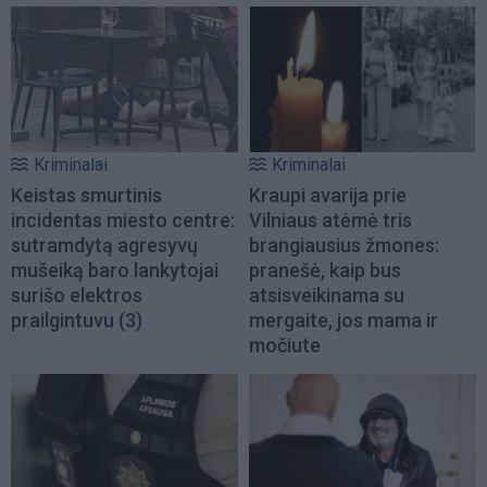
Kriminalai
Kriminalai
Keistas smurtinis
Kraupi avarija prie
incidentas miesto centre:
Vilniaus atėmė tris
sutramdytą agresyvų
brangiausius žmones:
mušeiką baro lankytojai
pranešė, kaip bus
surišo elektros
atsisveikinama su
prailgintuvu
(3)
mergaite, jos mama ir
močiute