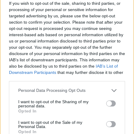
If you wish to opt-out of the sale, sharing to third parties, or
TAIP PAT SKAITYKITE
processing of your personal or sensitive information for
targeted advertising by us, please use the below opt-out
section to confirm your selection. Please note that after your
opt-out request is processed you may continue seeing
interest-based ads based on personal information utilized by
us or personal information disclosed to third parties prior to
your opt-out. You may separately opt-out of the further
disclosure of your personal information by third parties on the
Technologijos
Verslas
IAB’s list of downstream participants. This information may
also be disclosed by us to third parties on the
IAB’s List of
Proveržis kosmoso
„Enefit“ vadovas palieka
Downstream Participants
that may further disclose it to other
moksle: galingiausias
pareigas
third parties.
teleskopas užfiksavo
istorinius Saulės
Personal Data Processing Opt Outs
paviršiaus kadrus
I want to opt-out of the Sharing of my
personal data.
Opted In
I want to opt-out of the Sale of my
Personal Data.
Opted In