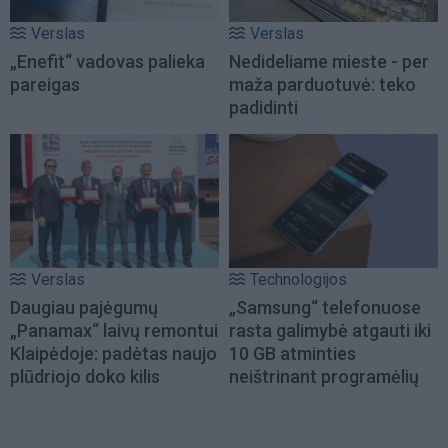
Verslas
Verslas
„Enefit“ vadovas palieka
Nedideliame mieste - per
pareigas
maža parduotuvė: teko
padidinti
Verslas
Technologijos
Daugiau pajėgumų
„Samsung“ telefonuose
„Panamax“ laivų remontui
rasta galimybė atgauti iki
Klaipėdoje: padėtas naujo
10 GB atminties
plūdriojo doko kilis
neištrinant programėlių