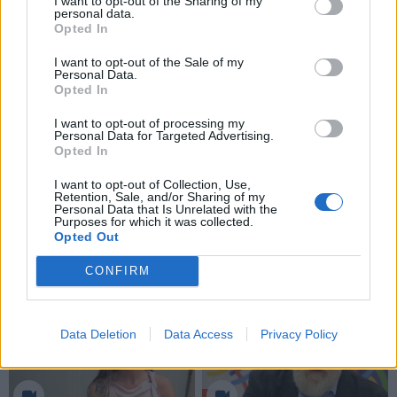
I want to opt-out of the Sharing of my
Prieš sudarant bet kokią ilgalaikę finansinę sutartį
personal data.
Opted In
svarbu nepasikliauti vien emocijomis ar reklaminiais
pažadais. Kuo geriau žmogus supranta produkto
I want to opt-out of the Sale of my
Personal Data.
veikimą, tuo lengviau priimti apgalvotą sprendimą.
Opted In
Vertinant investicinio gyvybės draudimo galimybes,
I want to opt-out of processing my
Personal Data for Targeted Advertising.
svarbu atsižvelgti į savo finansinę situaciją,
Opted In
toleruojamą riziką ir ilgalaikius tikslus. Taip pat
I want to opt-out of Collection, Use,
naudinga pasikonsultuoti su draudimo specialistais,
Retention, Sale, and/or Sharing of my
Personal Data that Is Unrelated with the
kurie gali padėti pasirinkti tinkamiausią kaupimo ir
Purposes for which it was collected.
Opted Out
apsaugos variantą.
CONFIRM
Data Deletion
Data Access
Privacy Policy