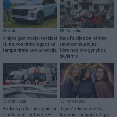
Auto
Pasaulis
Kinijos gamintojai veržiasi
Kaip Rusijos balistinės
į Lietuvos rinką: egzotika
raketos naudojasi
tampa rimta konkurencija
Ukrainos oro gynybos
skylėmis
Kriminalai
Horoskopai
Audros padariniai, gaisrai
Trys Zodiako ženklai,
ir nelaimės: Lietuvoje –
kuriems rugpjūčio 7-ąją