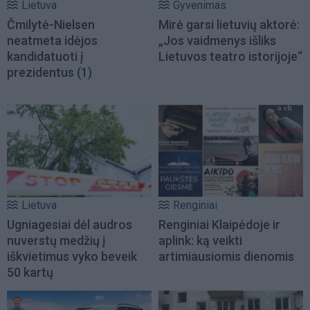
Lietuva
Gyvenimas
Čmilytė-Nielsen
Mirė garsi lietuvių aktorė:
neatmeta idėjos
„Jos vaidmenys išliks
kandidatuoti į
Lietuvos teatro istorijoje“
prezidentus
(1)
Lietuva
Renginiai
Ugniagesiai dėl audros
Renginiai Klaipėdoje ir
nuverstų medžių į
aplink: ką veikti
iškvietimus vyko beveik
artimiausiomis dienomis
50 kartų