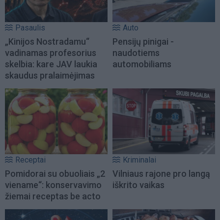
Pasaulis
Auto
„Kinijos Nostradamu“
Pensijų pinigai -
vadinamas profesorius
naudotiems
skelbia: kare JAV laukia
automobiliams
skaudus pralaimėjimas
Receptai
Kriminalai
Pomidorai su obuoliais „2
Vilniaus rajone pro langą
viename“: konservavimo
iškrito vaikas
žiemai receptas be acto