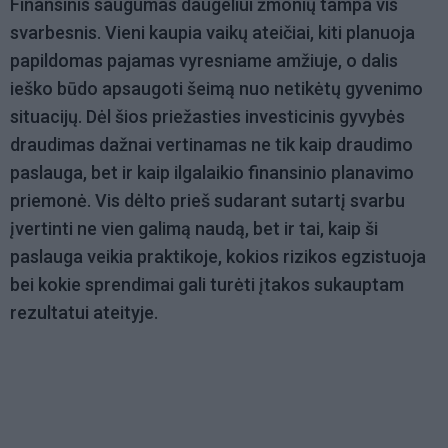
Finansinis saugumas daugeliui žmonių tampa vis
svarbesnis. Vieni kaupia vaikų ateičiai, kiti planuoja
papildomas pajamas vyresniame amžiuje, o dalis
ieško būdo apsaugoti šeimą nuo netikėtų gyvenimo
situacijų. Dėl šios priežasties investicinis gyvybės
draudimas dažnai vertinamas ne tik kaip draudimo
paslauga, bet ir kaip ilgalaikio finansinio planavimo
priemonė. Vis dėlto prieš sudarant sutartį svarbu
įvertinti ne vien galimą naudą, bet ir tai, kaip ši
paslauga veikia praktikoje, kokios rizikos egzistuoja
bei kokie sprendimai gali turėti įtakos sukauptam
rezultatui ateityje.