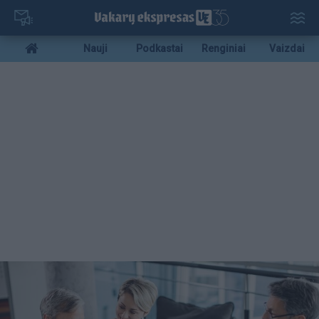
Pereiti
į
pagrindinį
Mobile
Nauji
Podkastai
Renginiai
Vaizdai
turinį
menu
bottom