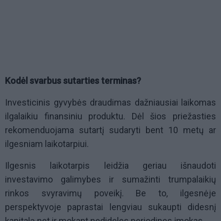
Kodėl svarbus sutarties terminas?
Investicinis gyvybės draudimas dažniausiai laikomas
ilgalaikiu finansiniu produktu. Dėl šios priežasties
rekomenduojama sutartį sudaryti bent 10 metų ar
ilgesniam laikotarpiui.
Ilgesnis laikotarpis leidžia geriau išnaudoti
investavimo galimybes ir sumažinti trumpalaikių
rinkos svyravimų poveikį. Be to, ilgesnėje
perspektyvoje paprastai lengviau sukaupti didesnį
kapitalą net ir mokant nedideles periodines įmokas.