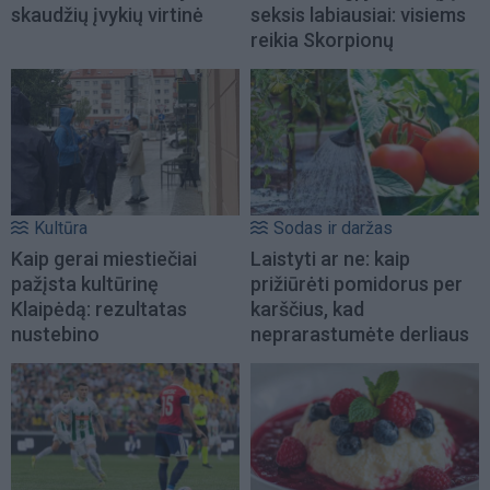
skaudžių įvykių virtinė
seksis labiausiai: visiems
reikia Skorpionų
Kultūra
Sodas ir daržas
Kaip gerai miestiečiai
Laistyti ar ne: kaip
pažįsta kultūrinę
prižiūrėti pomidorus per
Klaipėdą: rezultatas
karščius, kad
nustebino
neprarastumėte derliaus