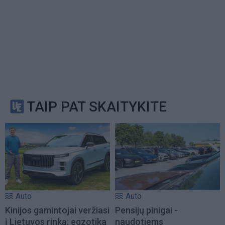
TAIP PAT SKAITYKITE
Auto
Auto
Kinijos gamintojai veržiasi
Pensijų pinigai -
į Lietuvos rinką: egzotika
naudotiems