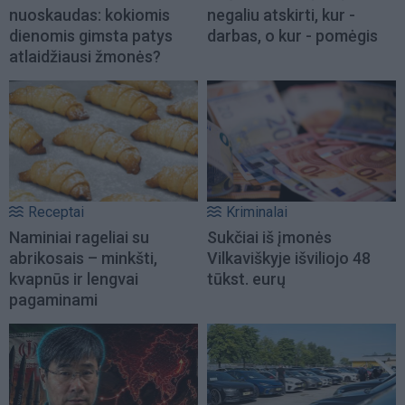
nuoskaudas: kokiomis
negaliu atskirti, kur -
dienomis gimsta patys
darbas, o kur - pomėgis
atlaidžiausi žmonės?
Receptai
Kriminalai
Naminiai rageliai su
Sukčiai iš įmonės
abrikosais – minkšti,
Vilkaviškyje išviliojo 48
kvapnūs ir lengvai
tūkst. eurų
pagaminami