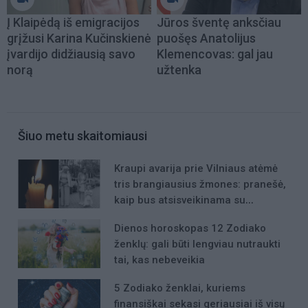
Į Klaipėdą iš emigracijos
Jūros šventę anksčiau
grįžusi Karina Kučinskienė
puošęs Anatolijus
įvardijo didžiausią savo
Klemencovas: gal jau
norą
užtenka
Šiuo metu skaitomiausi
Kraupi avarija prie Vilniaus atėmė
tris brangiausius žmones: pranešė,
kaip bus atsisveikinama su
mergaite, jos mama ir močiute
Dienos horoskopas 12 Zodiako
ženklų: gali būti lengviau nutraukti
tai, kas nebeveikia
5 Zodiako ženklai, kuriems
finansiškai sekasi geriausiai iš visų