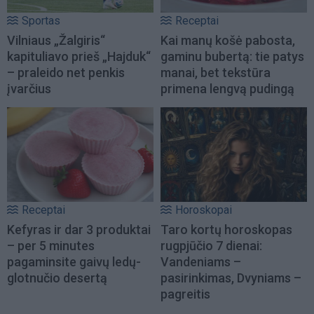
Sportas
Receptai
Vilniaus „Žalgiris“
Kai manų košė pabosta,
kapituliavo prieš „Hajduk“
gaminu bubertą: tie patys
– praleido net penkis
manai, bet tekstūra
įvarčius
primena lengvą pudingą
Receptai
Horoskopai
Kefyras ir dar 3 produktai
Taro kortų horoskopas
– per 5 minutes
rugpjūčio 7 dienai:
pagaminsite gaivų ledų-
Vandeniams –
glotnučio desertą
pasirinkimas, Dvyniams –
pagreitis