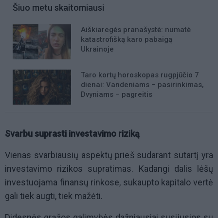
Šiuo metu skaitomiausi
Aiškiaregės pranašystė: numatė
katastrofišką karo pabaigą
Ukrainoje
Taro kortų horoskopas rugpjūčio 7
dienai: Vandeniams – pasirinkimas,
Dvyniams – pagreitis
Svarbu suprasti investavimo riziką
Vienas svarbiausių aspektų prieš sudarant sutartį yra
investavimo rizikos supratimas. Kadangi dalis lėšų
investuojama finansų rinkose, sukaupto kapitalo vertė
gali tiek augti, tiek mažėti.
Didesnės grąžos galimybės dažniausiai susijusios su