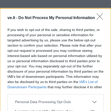
ve.lt -
Do Not Process My Personal Information
nori reguliariai kaupti ateičiai;
If you wish to opt-out of the sale, sharing to third parties, or
processing of your personal or sensitive information for
siekia apsaugoti šeimos finansinį stabilumą;
targeted advertising by us, please use the below opt-out
section to confirm your selection. Please note that after your
planuoja ilgalaikius tikslus;
opt-out request is processed you may continue seeing
interest-based ads based on personal information utilized by
ieško lankstaus kaupimo būdo.
us or personal information disclosed to third parties prior to
your opt-out. You may separately opt-out of the further
Svarbiausia suprasti, kad tai nėra greito pelno
disclosure of your personal information by third parties on the
IAB’s list of downstream participants. This information may
priemonė. Investavimo rezultatai priklauso nuo rinkų
also be disclosed by us to third parties on the
IAB’s List of
situacijos, pasirinktos strategijos ir kaupimo
Downstream Participants
that may further disclose it to other
laikotarpio.
third parties.
Personal Data Processing Opt Outs
Kodėl verta skirti laiko sprendimo įvertinimui?