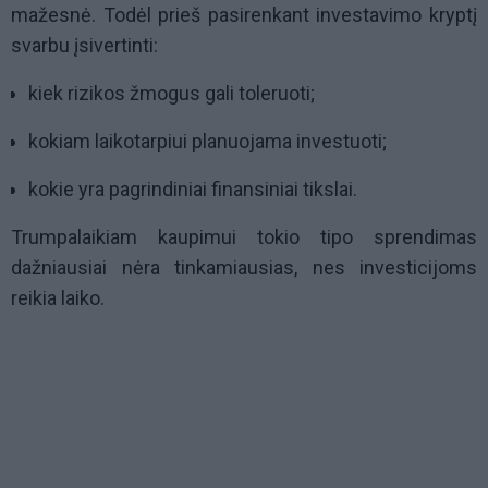
mažesnė. Todėl prieš pasirenkant investavimo kryptį
svarbu įsivertinti:
kiek rizikos žmogus gali toleruoti;
kokiam laikotarpiui planuojama investuoti;
kokie yra pagrindiniai finansiniai tikslai.
Trumpalaikiam kaupimui tokio tipo sprendimas
dažniausiai nėra tinkamiausias, nes investicijoms
reikia laiko.