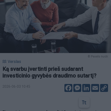
© Pexels nuotr.
Verslas
Ką svarbu įvertinti prieš sudarant
investicinio gyvybės draudimo sutartį?
Facebook
Messenger
LinkedIn
Email
C
2026-06-03 10:45
L