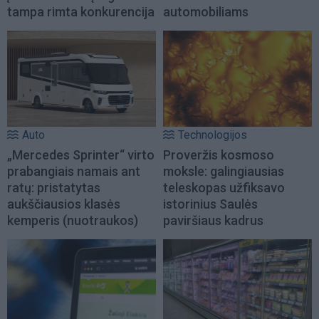
tampa rimta konkurencija
automobiliams
Auto
Technologijos
„Mercedes Sprinter“ virto
Proveržis kosmoso
prabangiais namais ant
moksle: galingiausias
ratų: pristatytas
teleskopas užfiksavo
aukščiausios klasės
istorinius Saulės
kemperis (nuotraukos)
paviršiaus kadrus