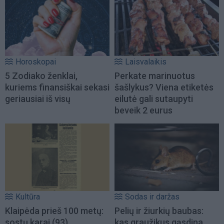
Horoskopai
Laisvalaikis
5 Zodiako ženklai,
Perkate marinuotus
kuriems finansiškai sekasi
šašlykus? Viena etiketės
geriausiai iš visų
eilutė gali sutaupyti
beveik 2 eurus
Kultūra
Sodas ir daržas
Klaipėda prieš 100 metų:
Pelių ir žiurkių baubas:
sostų karai (93)
kas graužikus gąsdina