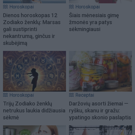
Horoskopai
Horoskopai
Dienos horoskopas 12
Šiais mėnesiais gimę
Zodiako ženklų: Marsas
žmonės yra patys
gali sustiprinti
sėkmingiausi
nekantrumą, ginčus ir
skubėjimą
Horoskopai
Receptai
Trijų Zodiako ženklų
Daržovių asorti žiemai —
netrukus laukia didžiausia
ryšku, skanu ir gražu:
sėkmė
ypatingo skonio paslaptis