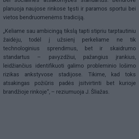
planuoja naujose rinkose tęsti ir paramos sportui bei
vietos bendruomenėms tradiciją.
„Keliame sau ambicingą tikslą tapti stipriu tarptautiniu
žaidėju, todėl į užsienį perkeliame ne tik
technologinius sprendimus, bet ir skaidrumo
standartus – pavyzdžiui, pažangius įrankius,
leidžiančius identifikuoti galimo probleminio lošimo
rizikas ankstyvose stadijose. Tikime, kad toks
atsakingas požiūris padės įsitvirtinti bet kurioje
brandžioje rinkoje“, – reziumuoja J. Šliažas.