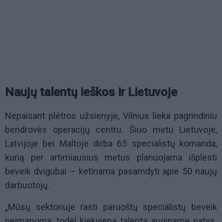
Naujų talentų ieškos ir Lietuvoje
Nepaisant plėtros užsienyje, Vilnius lieka pagrindiniu
bendrovės operacijų centru. Šiuo metu Lietuvoje,
Latvijoje bei Maltoje dirba 65 specialistų komanda,
kurią per artimiausius metus planuojama išplėsti
beveik dvigubai – ketinama pasamdyti apie 50 naujų
darbuotojų.
„Mūsų sektoriuje rasti paruoštų specialistų beveik
neįmanoma, todėl kiekvieną talentą auginame patys.