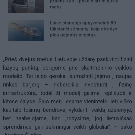
praeitį: kuo jį pakeis artimiausiu
metu
Laive planuoja apgyvendinti 80
tūkstančių žmonių: kaip atrodys
plaukiojantis miestas
„Prieš dvejus metus Lietuvoje uždarę paskutinį fizinį
lažybų punktą, perėjome prie skaitmeninio veiklos
modelio. Tai leido gerokai sumažinti įėjimo į naujas
rinkas barjerą – nebereikia investuoti į fizinę
infrastruktūrą, todėl šį modelį galime replikuoti ir
kitose šalyse. Šiuo metu esame vienintelė lietuviško
kapitalo lošimų bendrovė, vykdanti veiklą užsienyje,
bet neabejojame, kad įrodysime, jog lietuviškas
sprendimas gali sėkmingai veikti globaliai“, – sako