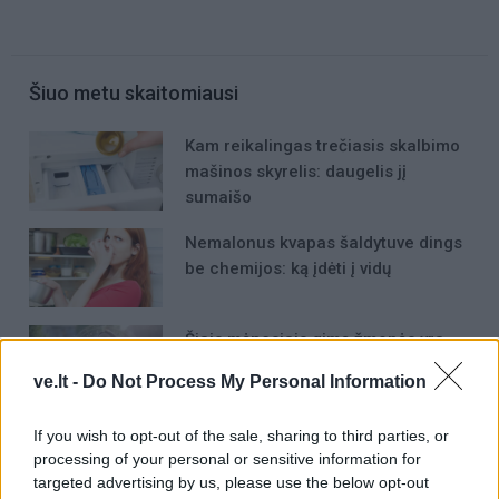
Šiuo metu skaitomiausi
Kam reikalingas trečiasis skalbimo
mašinos skyrelis: daugelis jį
sumaišo
Nemalonus kvapas šaldytuve dings
be chemijos: ką įdėti į vidų
Šiais mėnesiais gimę žmonės yra
patys sėkmingiausi
ve.lt -
Do Not Process My Personal Information
If you wish to opt-out of the sale, sharing to third parties, or
processing of your personal or sensitive information for
targeted advertising by us, please use the below opt-out