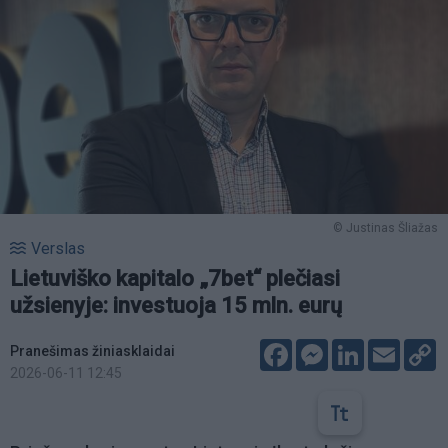
© Justinas Šliažas
Verslas
Lietuviško kapitalo „7bet“ plečiasi
užsienyje: investuoja 15 mln. eurų
Facebook
Messenger
LinkedIn
Email
C
Pranešimas žiniasklaidai
L
2026-06-11 12:45