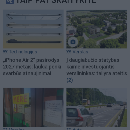
TAIP PAT SKAITYKITE
Technologijos
Verslas
„iPhone Air 2“ pasirodys
Į daugiabučio statybas
2027 metais: laukia penki
kaime investuojantis
svarbūs atnaujinimai
verslininkas: tai yra ateitis
(2)