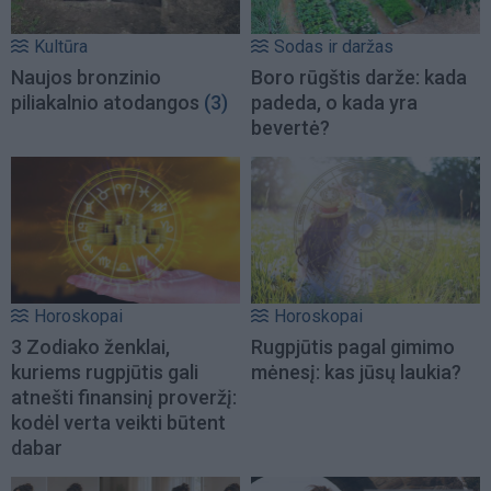
Kultūra
Sodas ir daržas
Naujos bronzinio
Boro rūgštis darže: kada
piliakalnio atodangos
(3)
padeda, o kada yra
bevertė?
Horoskopai
Horoskopai
3 Zodiako ženklai,
Rugpjūtis pagal gimimo
kuriems rugpjūtis gali
mėnesį: kas jūsų laukia?
atnešti finansinį proveržį:
kodėl verta veikti būtent
dabar