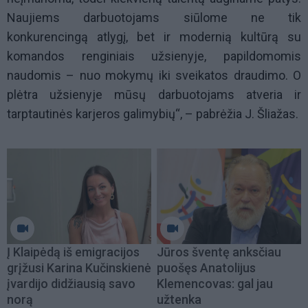
Naujiems darbuotojams siūlome ne tik
konkurencingą atlygį, bet ir modernią kultūrą su
komandos renginiais užsienyje, papildomomis
naudomis – nuo mokymų iki sveikatos draudimo. O
plėtra užsienyje mūsų darbuotojams atveria ir
tarptautinės karjeros galimybių“, – pabrėžia J. Šliažas.
Į Klaipėdą iš emigracijos
Jūros šventę anksčiau
grįžusi Karina Kučinskienė
puošęs Anatolijus
įvardijo didžiausią savo
Klemencovas: gal jau
norą
užtenka