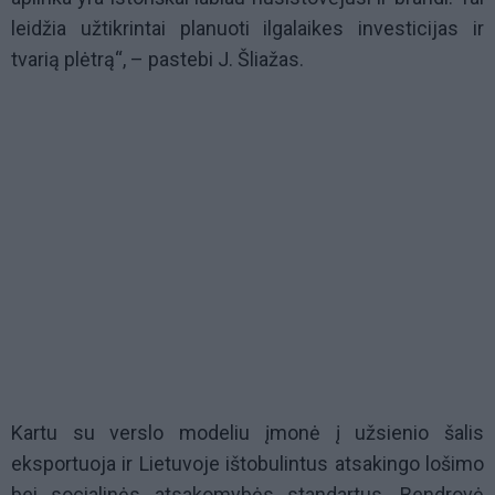
leidžia užtikrintai planuoti ilgalaikes investicijas ir
tvarią plėtrą“, – pastebi J. Šliažas.
Kartu su verslo modeliu įmonė į užsienio šalis
eksportuoja ir Lietuvoje ištobulintus atsakingo lošimo
bei socialinės atsakomybės standartus. Bendrovė