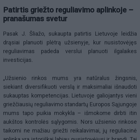
Patirtis griežto reguliavimo aplinkoje –
pranašumas svetur
Pasak J. Šliažo, sukaupta patirtis Lietuvoje leidžia
drąsiai planuoti plėtrą užsienyje, kur nusistovėjęs
reguliavimas padeda verslui planuoti ilgalaikes
investicijas.
„Užsienio rinkos mums yra natūralus žingsnis,
siekiant diversifikuoti verslą ir maksimaliai išnaudoti
sukauptas kompetencijas. Lietuvoje galiojantys vieni
griežčiausių reguliavimo standartų Europos Sąjungoje
mums tapo puikia mokykla – išmokome dirbti itin
aukštos kontrolės sąlygomis. Nors užsienio rinkose
taikomi ne mažiau griežti reikalavimai, jų reguliacinė
aplinka yra istoriškai labiau nusistovėjusi ir brandi. Tai