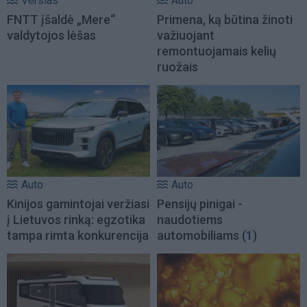
Verslas
Auto
FNTT įšaldė „Mere“
Primena, ką būtina žinoti
valdytojos lėšas
važiuojant
remontuojamais kelių
ruožais
Auto
Auto
Kinijos gamintojai veržiasi
Pensijų pinigai -
į Lietuvos rinką: egzotika
naudotiems
tampa rimta konkurencija
automobiliams
(1)