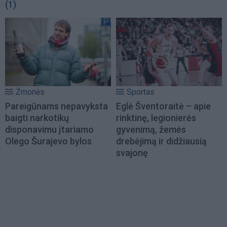
(1)
Žmonės
Sportas
Pareigūnams nepavyksta
Eglė Šventoraitė – apie
baigti narkotikų
rinktinę, legionierės
disponavimu įtariamo
gyvenimą, žemės
Olego Šurajevo bylos
drebėjimą ir didžiausią
svajonę