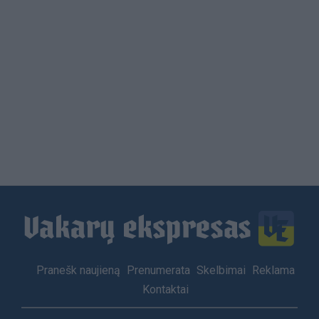
Load
More
Footer
Pranešk naujieną
Prenumerata
Skelbimai
Reklama
menu
Kontaktai