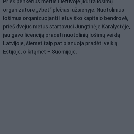
Prieš penkerius metus Lietuvoje įkurta lošimų
organizatorė „7bet“ plečiasi užsienyje. Nuotolinius
lošimus organizuojanti lietuviško kapitalo bendrovė,
prieš dvejus metus startavusi Jungtinėje Karalystėje,
jau gavo licenciją pradėti nuotolinių lošimų veiklą
Latvijoje, šiemet taip pat planuoja pradėti veiklą
Estijoje, o kitąmet – Suomijoje.