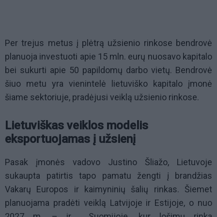
Per trejus metus į plėtrą užsienio rinkose bendrovė
planuoja investuoti apie 15 mln. eurų nuosavo kapitalo
bei sukurti apie 50 papildomų darbo vietų. Bendrovė
šiuo metu yra vienintelė lietuviško kapitalo įmonė
šiame sektoriuje, pradėjusi veiklą užsienio rinkose.
Lietuviškas veiklos modelis
eksportuojamas į užsienį
Pasak įmonės vadovo Justino Šliažo, Lietuvoje
sukaupta patirtis tapo pamatu žengti į brandžias
Vakarų Europos ir kaimyninių šalių rinkas. Šiemet
planuojama pradėti veiklą Latvijoje ir Estijoje, o nuo
2027 m. – ir Suomijoje, kur lošimų rinka