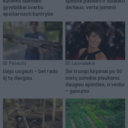
kuriems šiandien
spėsite pasisėti ir sulaukti
gyvybiškai svarbu
derliaus: verta įsiminti
apsišarvuoti kantrybe
Pasaulis
Laisvalaikis
Išėjo uogauti – bet rado
Šie trumpi kirpimai po 50
šį tą daugiau
metų suteikia plaukams
daugiau apimties, o veidui
– gaivumo