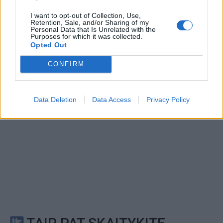
This site is protected by
Sutinku su
taisyklėmis
I want to opt-out of Collection, Use,
reCAPTCHA and the Google
Retention, Sale, and/or Sharing of my
Personal Data that Is Unrelated with the
Privacy Policy
and
Terms of
Purposes for which it was collected.
Service
apply.
Opted Out
CONFIRM
Data Deletion
Data Access
Privacy Policy