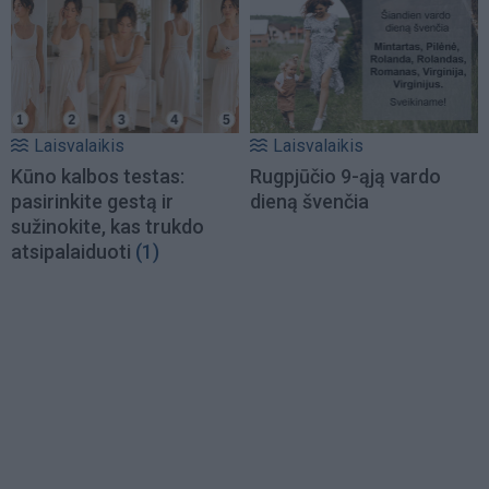
Laisvalaikis
Laisvalaikis
Kūno kalbos testas:
Rugpjūčio 9-ąją vardo
pasirinkite gestą ir
dieną švenčia
sužinokite, kas trukdo
atsipalaiduoti
(1)