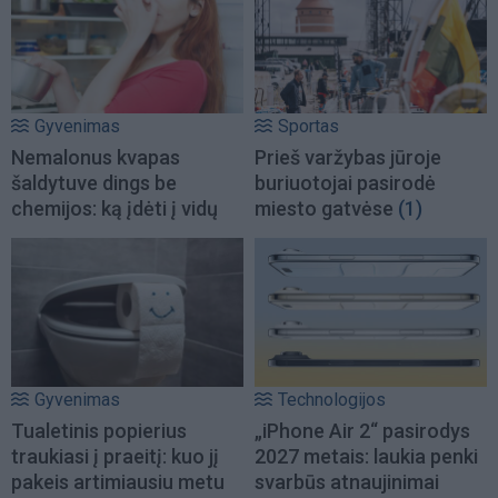
Gyvenimas
Sportas
Nemalonus kvapas
Prieš varžybas jūroje
šaldytuve dings be
buriuotojai pasirodė
chemijos: ką įdėti į vidų
miesto gatvėse
(1)
Gyvenimas
Technologijos
Tualetinis popierius
„iPhone Air 2“ pasirodys
traukiasi į praeitį: kuo jį
2027 metais: laukia penki
pakeis artimiausiu metu
svarbūs atnaujinimai