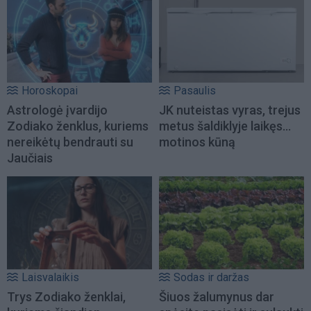
Horoskopai
Pasaulis
Astrologė įvardijo
JK nuteistas vyras, trejus
Zodiako ženklus, kuriems
metus šaldiklyje laikęs...
nereikėtų bendrauti su
motinos kūną
Jaučiais
Laisvalaikis
Sodas ir daržas
Trys Zodiako ženklai,
Šiuos žalumynus dar