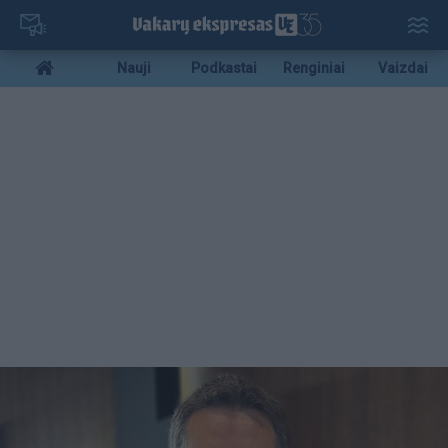
Pereiti
į
pagrindinį
Mobile
Nauji
Podkastai
Renginiai
Vaizdai
turinį
menu
bottom