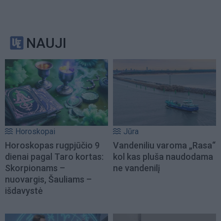
NAUJI
Horoskopai
Jūra
Horoskopas rugpjūčio 9
Vandeniliu varoma „Rasa“
dienai pagal Taro kortas:
kol kas pluša naudodama
Skorpionams –
ne vandenilį
nuovargis, Šauliams –
išdavystė