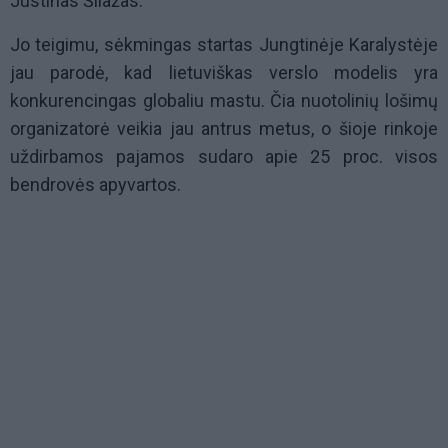
Justinas Šliažas.
Jo teigimu, sėkmingas startas Jungtinėje Karalystėje
jau parodė, kad lietuviškas verslo modelis yra
konkurencingas globaliu mastu. Čia nuotolinių lošimų
organizatorė veikia jau antrus metus, o šioje rinkoje
uždirbamos pajamos sudaro apie 25 proc. visos
bendrovės apyvartos.