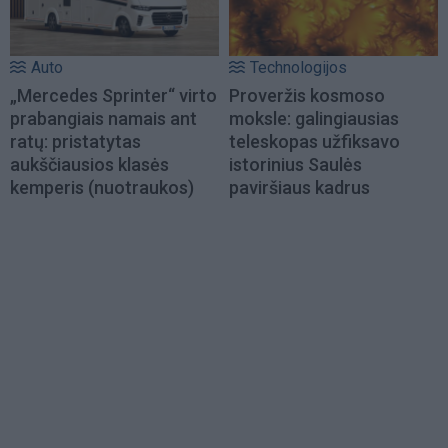
Auto
Technologijos
„Mercedes Sprinter“ virto
Proveržis kosmoso
prabangiais namais ant
moksle: galingiausias
ratų: pristatytas
teleskopas užfiksavo
aukščiausios klasės
istorinius Saulės
kemperis (nuotraukos)
paviršiaus kadrus