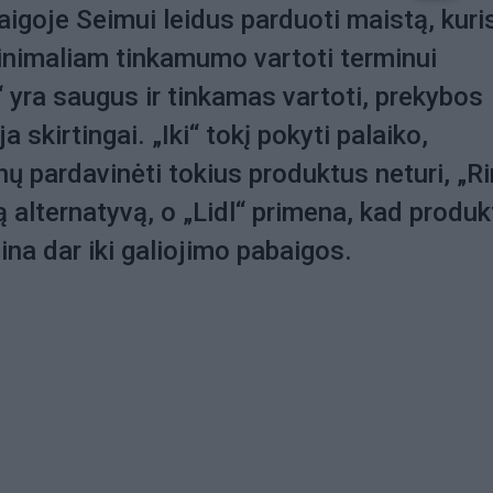
aigoje Seimui leidus parduoti maistą, kuri
inimaliam tinkamumo vartoti terminui
i“ yra saugus ir tinkamas vartoti, prekybos
a skirtingai. „Iki“ tokį pokyti palaiko,
ų pardavinėti tokius produktus neturi, „Ri
ą alternatyvą, o „Lidl“ primena, kad produk
na dar iki galiojimo pabaigos.