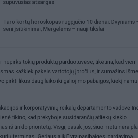
supuvusias atsargas
Taro kortų horoskopas rugpjūčio 10 dienai: Dvyniams 
seni įsitikinimai, Mergelėms – nauji tikslai
 ir nepirks tokių produktų parduotuvėse, tikėtina, kad vien
ksmas kažkiek pakeis vartotojų įpročius, ir sumažins iš
o pirkti likus daug laiko iki galiojimo pabaigos, kiekį nam
acijos ir korporatyvinių reikalų departamento vadovė In
enė tikino, kad prekyboje susidarančių atliekų kiekio
s iš tinklo prioritetų. Visgi, pasak jos, šiuo metu nėra pl
kurių terminas „Geriausia iki“ yra pasibaigęs, pardavimą.