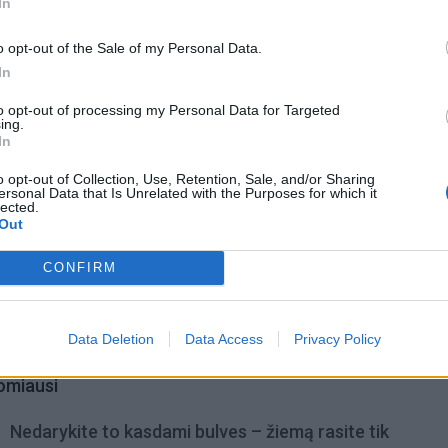
In
e“, – Eltai komentavo V. Budrienė.
o opt-out of the Sale of my Personal Data.
In
to opt-out of processing my Personal Data for Targeted
ing.
In
o opt-out of Collection, Use, Retention, Sale, and/or Sharing
ersonal Data that Is Unrelated with the Purposes for which it
lected.
Out
CONFIRM
Data Deletion
Data Access
Privacy Policy
omiausi
Nedarykite to kasdami bulves – žiemą rasite tik