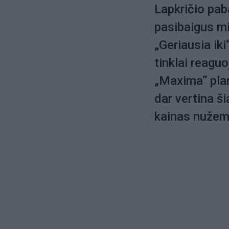
Lapkričio pab
pasibaigus m
„Geriausia ik
tinklai reaguoj
„Maxima“ plan
dar vertina ši
kainas nužemi