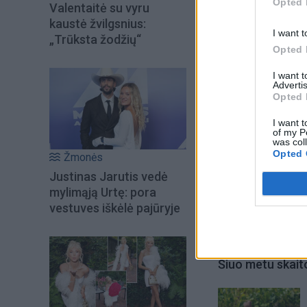
Opted 
Valentaitė su vyru
namų ūkių lygmenyj
kaustė žvilgsnius:
I want t
„Trūksta žodžių“
Opted 
I want 
Advertis
Opted 
I want t
of my P
was col
Opted 
Žmonės
Justinas Jarutis vedė
mylimąją Urtę: pora
vestuves iškėlė pajūryje
Šiuo metu skait