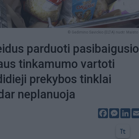
© Gedimino Savickio (ELTA) nuotr. Maisto
eidus parduoti pasibaigusio
aus tinkamumo vartoti
idieji prekybos tinklai
dar neplanuoja
Facebook
Messeng
Lin