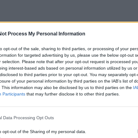
Not Process My Personal Information
to opt-out of the sale, sharing to third parties, or processing of your per
s vadovė Vaida Budrienė teigia, kad prekybos tinklas palai
formation for targeted advertising by us, please use the below opt-out s
r selection. Please note that after your opt-out request is processed y
dangi etiketė „Geriausia iki“ parodo rekomendacinę datą, k
eing interest-based ads based on personal information utilized by us or
i yra dažnai išmetami, nors yra tinkami vartoti. Taip pat,
disclosed to third parties prior to your opt-out. You may separately opt-
losure of your personal information by third parties on the IAB’s list of
ai nenorės pirkti tokių produktų, ši normalizacija gali sumaži
. This information may also be disclosed by us to third parties on the
IA
o maisto kiekį.
Participants
that may further disclose it to other third parties.
yvą produktus pardavinėti po „Geriausia iki“ galiojimo
l Data Processing Opt Outs
yra sąlygų suvienodinimas. Šiuo metu tokius produktus au
ėti – ne. Antra, didesnės galimybės įsigyti kokybiškų pro
o opt-out of the Sharing of my personal data.
okai bei sumaniai sutaupyti. Trečia, mažinamas švaistymas,