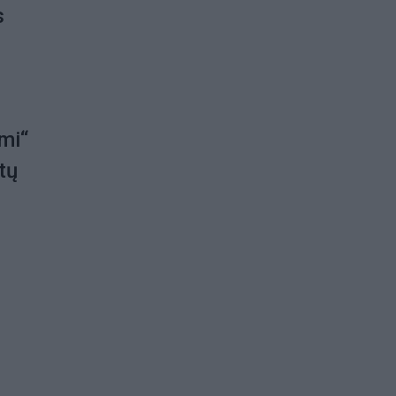
s
mi“
tų