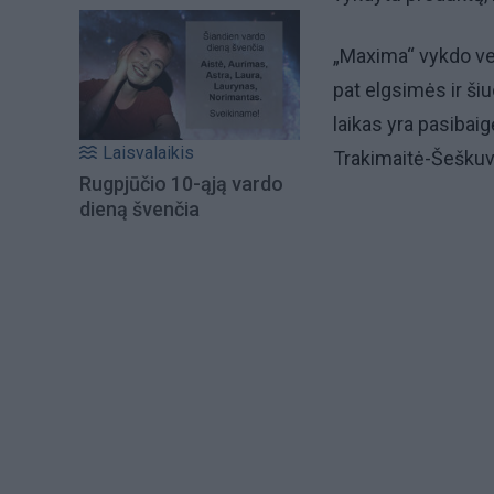
„Maxima“ vykdo vei
pat elgsimės ir šiu
laikas yra pasibaig
Laisvalaikis
Trakimaitė-Šeškuv
Rugpjūčio 10-ąją vardo
dieną švenčia