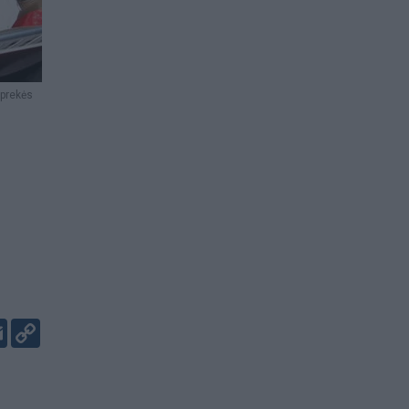
 prekės
er
kedIn
Email
Copy
Link