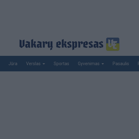
Jūra
Sportas
Pasaulis
Verslas
Gyvenimas