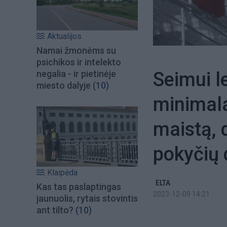
Aktualijos
Namai žmonėms su
psichikos ir intelekto
Seimui l
negalia - ir pietinėje
miesto dalyje
(10)
minimal
maistą, d
pokyčių 
Klaipėda
ELTA
Kas tas paslaptingas
2023-12-09 14:21
jaunuolis, rytais stovintis
ant tilto?
(10)