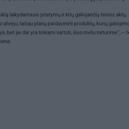
klą laikydamasis įstatymų ir kitų galiojančių teisės aktų. 
o atveju, tačiau planų pardavinėti produktų, kurių galiojim
ęs, bet jie dar yra tinkami vartoti, šiuo metu neturime“, – te
ienė.