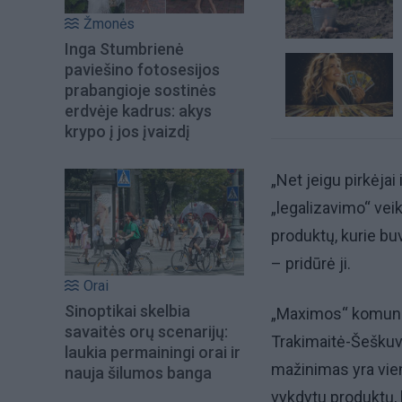
Žmonės
Inga Stumbrienė
paviešino fotosesijos
prabangioje sostinės
erdvėje kadrus: akys
krypo į jos įvaizdį
„Net jeigu pirkėjai
„legalizavimo“ vei
produktų, kurie buv
– pridūrė ji.
Orai
Sinoptikai skelbia
„Maximos“ komunik
savaitės orų scenarijų:
Trakimaitė-Šeškuvi
laukia permainingi orai ir
mažinimas yra viena
nauja šilumos banga
vykdytu produktų, 