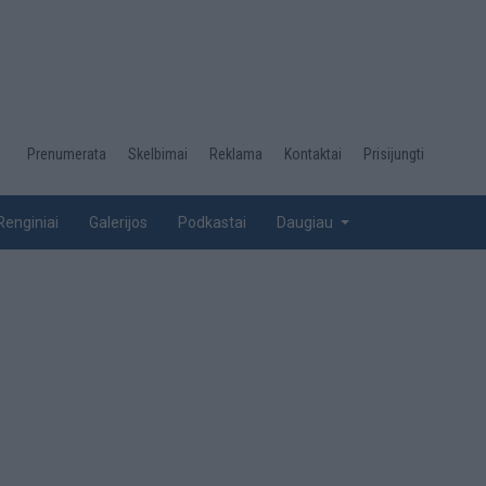
Desktop
Prenumerata
Skelbimai
Reklama
Kontaktai
Prisijungti
menu
top
Renginiai
Galerijos
Podkastai
Daugiau