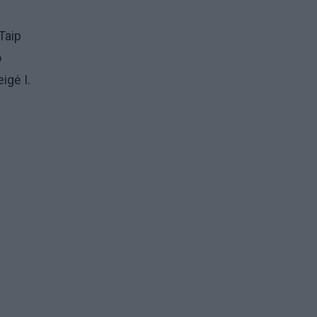
Taip
o
igė I.