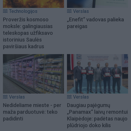
Technologijos
Verslas
Proveržis kosmoso
„Enefit“ vadovas palieka
moksle: galingiausias
pareigas
teleskopas užfiksavo
istorinius Saulės
paviršiaus kadrus
Verslas
Verslas
Nedideliame mieste - per
Daugiau pajėgumų
maža parduotuvė: teko
„Panamax“ laivų remontui
padidinti
Klaipėdoje: padėtas naujo
plūdriojo doko kilis