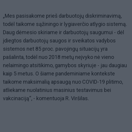
„Mes pasisakome prieš darbuotojų diskriminavimą,
todėl taikome sąžiningo ir lygiaverčio atlygio sistemą.
Daug dėmesio skiriame ir darbuotojų saugumui - dėl
įdiegtos darbuotojų saugos ir sveikatos vadybos
sistemos net 85 proc. pavojingų situacijų yra
pašalinta, todėl nuo 2018 metų neįvyko nė vieno
nelaimingo atsitikimo, gamybos skyriuje - jau daugiau
kaip 5 metus. O šiame pandeminiame kontekste
taikome maksimalią apsaugą nuo COVID-19 plitimo,
atliekame nuolatinius masinius testavimus bei
vakcinaciją“, - komentuoja R. Viršilas.