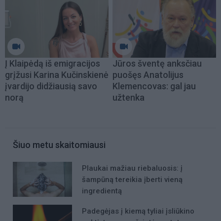
Į Klaipėdą iš emigracijos
Jūros šventę anksčiau
grįžusi Karina Kučinskienė
puošęs Anatolijus
įvardijo didžiausią savo
Klemencovas: gal jau
norą
užtenka
Šiuo metu skaitomiausi
Plaukai mažiau riebaluosis: į
šampūną tereikia įberti vieną
ingredientą
Padegėjas į kiemą tyliai įsliūkino