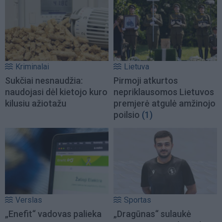
Kriminalai
Lietuva
Sukčiai nesnaudžia:
Pirmoji atkurtos
naudojasi dėl kietojo kuro
nepriklausomos Lietuvos
kilusiu ažiotažu
premjerė atgulė amžinojo
poilsio
(1)
Verslas
Sportas
„Enefit“ vadovas palieka
„Dragūnas“ sulaukė