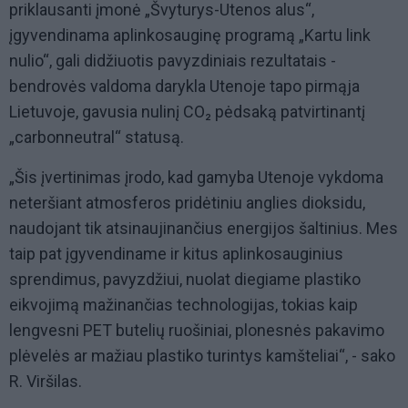
priklausanti įmonė „Švyturys-Utenos alus“,
įgyvendinama aplinkosauginę programą „Kartu link
nulio“, gali didžiuotis pavyzdiniais rezultatais -
bendrovės valdoma darykla Utenoje tapo pirmąja
Lietuvoje, gavusia nulinį CO₂ pėdsaką patvirtinantį
„carbonneutral“ statusą.
„Šis įvertinimas įrodo, kad gamyba Utenoje vykdoma
neteršiant atmosferos pridėtiniu anglies dioksidu,
naudojant tik atsinaujinančius energijos šaltinius. Mes
taip pat įgyvendiname ir kitus aplinkosauginius
sprendimus, pavyzdžiui, nuolat diegiame plastiko
eikvojimą mažinančias technologijas, tokias kaip
lengvesni PET butelių ruošiniai, plonesnės pakavimo
plėvelės ar mažiau plastiko turintys kamšteliai“, - sako
R. Viršilas.