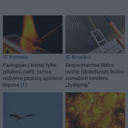
Kriminalai
Aktualijos
Padegėjas į kiemą tyliai
Eksperimentas Nidos
įsliūkino naktį: tamsą
uoste: išbandomas būdas
nušvietė pastatą apėmusi
sumažinti vandens
liepsna
(1)
„žydėjimą“