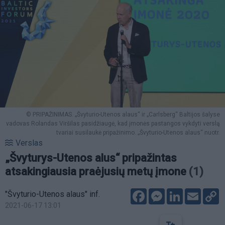
© PRIPAŽINIMAS. „Švyturio-Utenos alaus“ ir „Carlsberg“ Baltijos šalyse
vadovas Rolandas Viršilas pasidžiaugė, kad įmonės pastangos vykdyti verslą
tvariai susilaukė pripažinimo. „Švyturio-Utenos alaus“ nuotr.
Verslas
„Švyturys-Utenos alus“ pripažintas
atsakingiausia praėjusių metų įmone
(1)
Facebook
Messenger
LinkedIn
Email
C
"Švyturio-Utenos alaus" inf.
L
2021-06-17 13:01