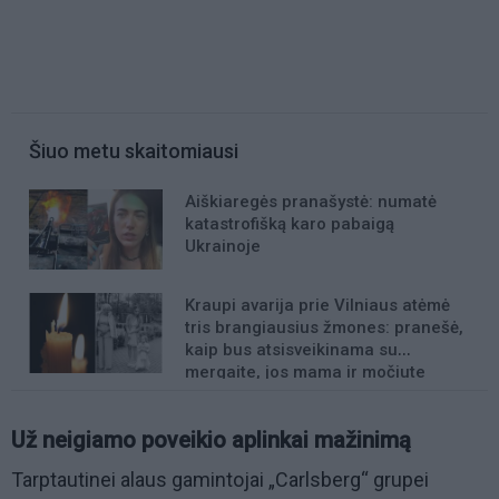
Šiuo metu skaitomiausi
Aiškiaregės pranašystė: numatė
katastrofišką karo pabaigą
Ukrainoje
Kraupi avarija prie Vilniaus atėmė
tris brangiausius žmones: pranešė,
kaip bus atsisveikinama su
mergaite, jos mama ir močiute
Už neigiamo poveikio aplinkai mažinimą
Tarptautinei alaus gamintojai „Carlsberg“ grupei