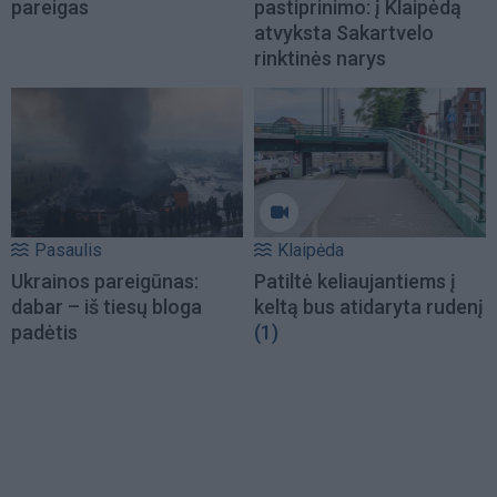
pareigas
pastiprinimo: į Klaipėdą
atvyksta Sakartvelo
rinktinės narys
Pasaulis
Klaipėda
Ukrainos pareigūnas:
Patiltė keliaujantiems į
dabar – iš tiesų bloga
keltą bus atidaryta rudenį
padėtis
(1)