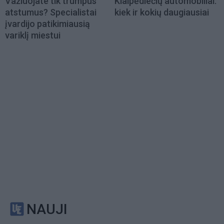
Važiuojate tik trumpus
Klaipėdiečių automobiliai:
atstumus? Specialistai
kiek ir kokių daugiausiai
įvardijo patikimiausią
variklį miestui
NAUJI