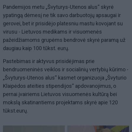
Pandemijos metu „Švyturys-Utenos alus“ skyrė
ypatingą dėmesį ne tik savo darbuotojų apsaugai ir
gerovei, bet ir prisidėjo platesniu mastu kovojant su
virusu - Lietuvos medikams ir visuomenės
pažeidžiamoms grupėms bendrovė skyrė paramą už
daugiau kaip 100 tūkst. eurų.
Pastebimas ir aktyvus prisidėjimas prie
bendruomeninės veiklos ir socialinių vertybių kūrimo -
„Švyturys-Utenos alus“ kasmet organizuoja „Švyturio
Klaipėdos ateities stipendijos“ apdovanojimus, o
pernai įvairiems Lietuvos visuomenės kultūrą bei
mokslą skatinantiems projektams skyrė apie 120
tūkst.eurų.