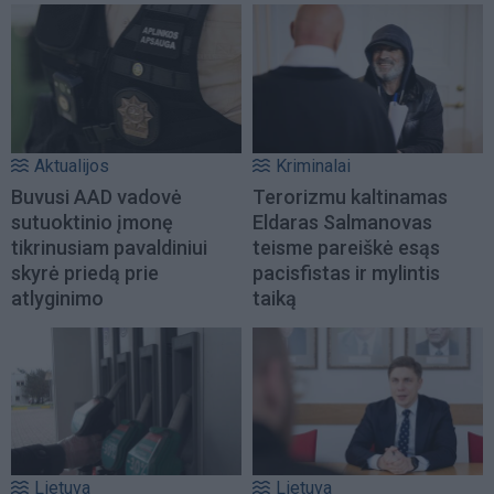
Aktualijos
Kriminalai
Buvusi AAD vadovė
Terorizmu kaltinamas
sutuoktinio įmonę
Eldaras Salmanovas
tikrinusiam pavaldiniui
teisme pareiškė esąs
skyrė priedą prie
pacisfistas ir mylintis
atlyginimo
taiką
Lietuva
Lietuva