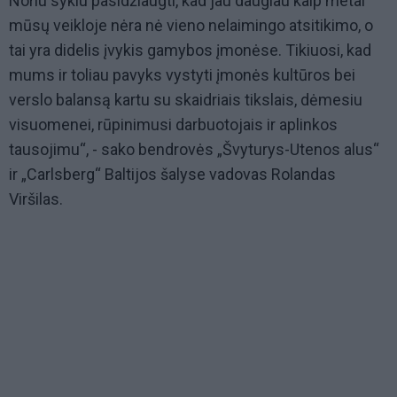
Noriu sykiu pasidžiaugti, kad jau daugiau kaip metai
mūsų veikloje nėra nė vieno nelaimingo atsitikimo, o
tai yra didelis įvykis gamybos įmonėse. Tikiuosi, kad
mums ir toliau pavyks vystyti įmonės kultūros bei
verslo balansą kartu su skaidriais tikslais, dėmesiu
visuomenei, rūpinimusi darbuotojais ir aplinkos
tausojimu“, - sako bendrovės „Švyturys-Utenos alus“
ir „Carlsberg“ Baltijos šalyse vadovas Rolandas
Viršilas.