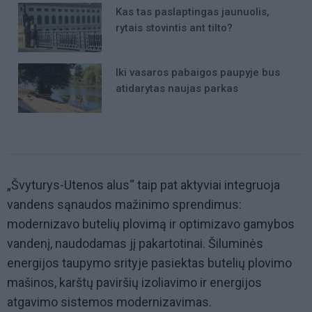
Kas tas paslaptingas jaunuolis,
rytais stovintis ant tilto?
Iki vasaros pabaigos paupyje bus
atidarytas naujas parkas
„Švyturys-Utenos alus“ taip pat aktyviai integruoja
vandens sąnaudos mažinimo sprendimus:
modernizavo butelių plovimą ir optimizavo gamybos
vandenį, naudodamas jį pakartotinai. Šiluminės
energijos taupymo srityje pasiektas butelių plovimo
mašinos, karštų paviršių izoliavimo ir energijos
atgavimo sistemos modernizavimas.