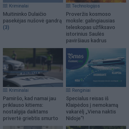
Kriminalai
Technologijos
Muitininko Dulaičio
Proveržis kosmoso
pasekėjas nušovė gandrą
moksle: galingiausias
(3)
teleskopas užfiksavo
istorinius Saulės
paviršiaus kadrus
Kriminalai
Renginiai
Pamiršo, kad namai jau
Specialus reisas iš
priklauso kitiems:
Klaipėdos į nemokamą
nostalgija daiktams
vakarėlį „Viena naktis
privertė griebtis smurto
Nidoje“!