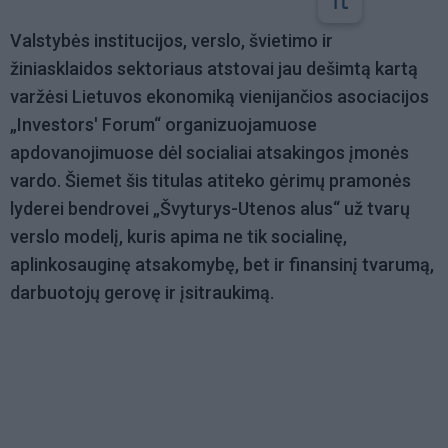
Valstybės institucijos, verslo, švietimo ir
žiniasklaidos sektoriaus atstovai jau dešimtą kartą
varžėsi Lietuvos ekonomiką vienijančios asociacijos
„Investors' Forum“ organizuojamuose
apdovanojimuose dėl socialiai atsakingos įmonės
vardo. Šiemet šis titulas atiteko gėrimų pramonės
lyderei bendrovei „Švyturys-Utenos alus“ už tvarų
verslo modelį, kuris apima ne tik socialinę,
aplinkosauginę atsakomybę, bet ir finansinį tvarumą,
darbuotojų gerovę ir įsitraukimą.