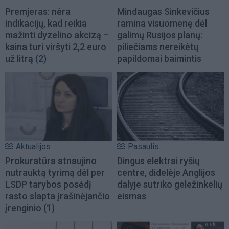
Premjeras: nėra
Mindaugas Sinkevičius
indikacijų, kad reikia
ramina visuomenę dėl
mažinti dyzelino akcizą –
galimų Rusijos planų:
kaina turi viršyti 2,2 euro
piliečiams nereikėtų
už litrą
(2)
papildomai baimintis
Aktualijos
Pasaulis
Prokuratūra atnaujino
Dingus elektrai ryšių
nutrauktą tyrimą dėl per
centre, didelėje Anglijos
LSDP tarybos posėdį
dalyje sutriko geležinkelių
rasto slapta įrašinėjančio
eismas
įrenginio
(1)