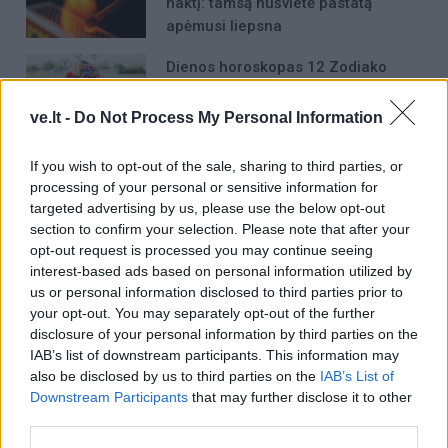
naktį: tamsą nušvietė pastatą
apėmusi liepsna
Dienos horoskopas 12 Zodiako
ženklų: gali būti lengviau nutraukti
tai, kas nebeveikia
ve.lt -
Do Not Process My Personal Information
If you wish to opt-out of the sale, sharing to third parties, or
processing of your personal or sensitive information for
targeted advertising by us, please use the below opt-out
section to confirm your selection. Please note that after your
opt-out request is processed you may continue seeing
Raktažodžiai
Švyturio alus
interest-based ads based on personal information utilized by
us or personal information disclosed to third parties prior to
your opt-out. You may separately opt-out of the further
disclosure of your personal information by third parties on the
Komentarai
IAB’s list of downstream participants. This information may
also be disclosed by us to third parties on the
IAB’s List of
Downstream Participants
that may further disclose it to other
third parties.
Rašyti komentarą