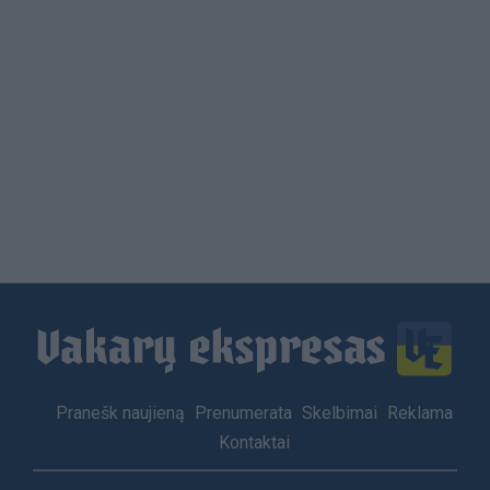
Load
More
Footer
Pranešk naujieną
Prenumerata
Skelbimai
Reklama
menu
Kontaktai