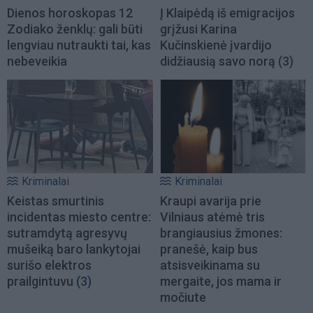
Dienos horoskopas 12
Į Klaipėdą iš emigracijos
Zodiako ženklų: gali būti
grįžusi Karina
lengviau nutraukti tai, kas
Kučinskienė įvardijo
nebeveikia
didžiausią savo norą
(3)
Kriminalai
Kriminalai
Keistas smurtinis
Kraupi avarija prie
incidentas miesto centre:
Vilniaus atėmė tris
sutramdytą agresyvų
brangiausius žmones:
mušeiką baro lankytojai
pranešė, kaip bus
surišo elektros
atsisveikinama su
prailgintuvu
(3)
mergaite, jos mama ir
močiute