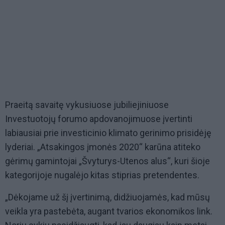
Praeitą savaitę vykusiuose jubiliejiniuose
Investuotojų forumo apdovanojimuose įvertinti
labiausiai prie investicinio klimato gerinimo prisidėję
lyderiai. „Atsakingos įmonės 2020“ karūna atiteko
gėrimų gamintojai „Švyturys-Utenos alus“, kuri šioje
kategorijoje nugalėjo kitas stiprias pretendentes.
„Dėkojame už šį įvertinimą, didžiuojamės, kad mūsų
veikla yra pastebėta, augant tvarios ekonomikos link.